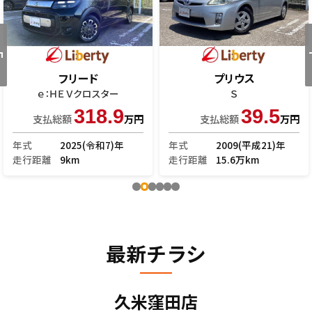
フリード
プリウス
ｅ：ＨＥＶクロスター
Ｓ
318.9
39.5
支払総額
万円
支払総額
万円
年式
2025(令和7)年
年式
2009(平成21)年
走行距離
9km
走行距離
15.6万km
最新チラシ
久米窪田店