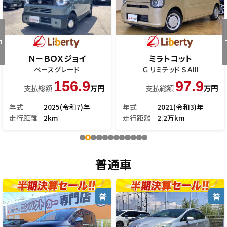
Ｎ－ＢＯＸジョイ
ミラトコット
ベースグレード
Ｇ リミテッド ＳＡIII
156.9
97.9
支払総額
万円
支払総額
万円
年式
2025(令和7)年
年式
2021(令和3)年
走行距離
2km
走行距離
2.2万km
普通車
普
普