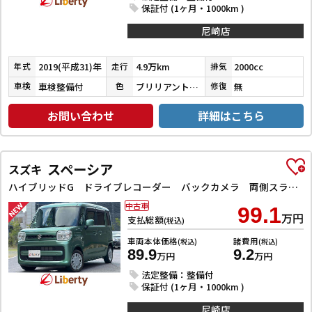
保証付 (1ヶ月・1000km )
尼崎店
2019(平成31)年
4.9万km
2000cc
年式
走行
排気
車検整備付
ブリリアントホワイトパール３コートパール
無
車検
色
修復
お問い合わせ
詳細はこちら
スペーシア
スズキ
ハイブリッドG ドライブレコーダー バックカメラ 両側スライドドア ナビ TV スマートキー アイドリングストップ 電動格納ミラー ベンチシート CVT ESC CD DVD再生 Bluetooth エアコン
中古車
99.1
万円
支払総額
(税込)
車両本体価格
諸費用
(税込)
(税込)
89.9
9.2
万円
万円
法定整備：整備付
保証付 (1ヶ月・1000km )
尼崎店