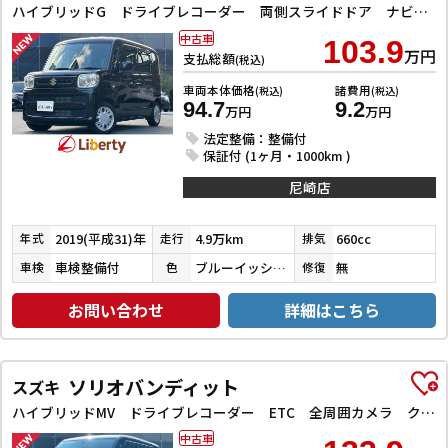
ハイブリッドG ドライブレコーダー 両側スライドドア ナビ TV オートライト スマートキー アイドリングストップ 電動格納ミラー ベンチシート CVT ABS ESC CD エアコン パワーウィンドウ
中古車
103.9
万円
支払総額
(税込)
車両本体価格
諸費用
(税込)
(税込)
94.7
9.2
万円
万円
法定整備：整備付
保証付 (1ヶ月・1000km )
尼崎店
2019(平成31)年
4.9万km
660cc
年式
走行
排気
車検整備付
ブルーイッシュブラックパール３
無
車検
色
修復
お問い合わせ
詳細はこちら
ソリオバンディット
スズキ
ハイブリッドMV ドライブレコーダー ETC 全周囲カメラ クリアランスソナー オートクルーズコントロール レーンアシスト 衝突被害軽減システム 両側スライド・片側電動 LEDヘッドランプ スマートキー
中古車