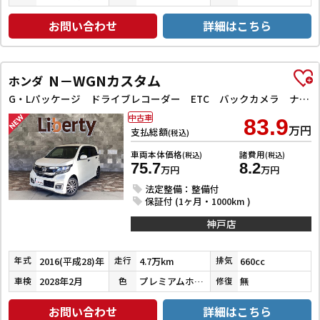
お問い合わせ
詳細はこちら
N－WGNカスタム
ホンダ
G・Lパッケージ ドライブレコーダー ETC バックカメラ ナビ TV オートクルーズコントロール 衝突被害軽減システム オートライト スマートキー アイドリングストップ 電動格納ミラー ベンチシート CVT ESC
中古車
83.9
万円
支払総額
(税込)
車両本体価格
諸費用
(税込)
(税込)
75.7
8.2
万円
万円
法定整備：整備付
保証付 (1ヶ月・1000km )
神戸店
2016(平成28)年
4.7万km
660cc
年式
走行
排気
2028年2月
プレミアムホワイトパールⅡ
無
車検
色
修復
お問い合わせ
詳細はこちら