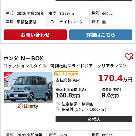
2013(平成25)年
7.5万km
660cc
年式
走行
排気
車検整備付
ナイトホークブラックパール
無
車検
色
修復
お問い合わせ
詳細はこちら
N－BOX
ホンダ
ファッションスタイル 両側電動スライドドア クリアランスソナー オートクルーズコントロール レーンアシスト 衝突被害軽減システム オートライト LEDヘッドランプ スマートキー アイドリングストップ
届出済未使用車
170.4
万円
支払総額
(税込)
車両本体価格
諸費用
(税込)
(税込)
160.8
9.6
万円
万円
法定整備：整備無
保証付 (1ヶ月・1000km )
彦根店
2026(令和8)年
4km
660cc
年式
走行
排気