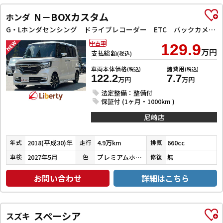
N－BOXカスタム
ホンダ
G・Lホンダセンシング ドライブレコーダー ETC バックカメラ 両側スライド・片側電動 ナビ TV クリアランスソナー オートクルーズコントロール レーンアシスト 衝突被害軽減システム オートライト スマートキー
中古車
129.9
万円
支払総額
(税込)
車両本体価格
諸費用
(税込)
(税込)
122.2
7.7
万円
万円
法定整備：整備付
保証付 (1ヶ月・1000km )
尼崎店
2018(平成30)年
4.9万km
660cc
年式
走行
排気
2027年5月
プレミアムホワイトパールⅡ
無
車検
色
修復
お問い合わせ
詳細はこちら
スペーシア
スズキ