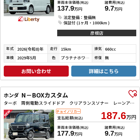
車両本体価格
諸費用
(税込)
(税込)
137.9
9.7
万円
万円
法定整備：整備無
保証付 (1ヶ月・1000km )
彦根店
2026(令和8)年
15km
660cc
年式
走行
排気
2029年5月
プラチナホワイトパール
無
車検
色
修復
お問い合わせ
詳細はこちら
N－BOXカスタム
ホンダ
ターボ 両側電動スライドドア クリアランスソナー レーンアシスト オートライト スマートキー アイドリングストップ 電動格納ミラー ベンチシート CVT ESC USB チップアップシート
チョイノリカー
187.6
万円
支払総額
(税込)
車両本体価格
諸費用
(税込)
(税込)
177.9
9.7
万円
万円