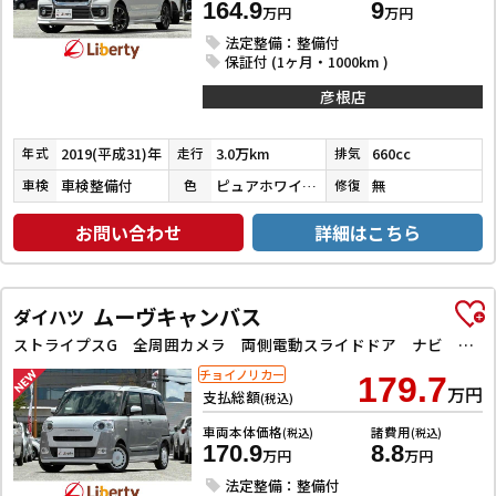
164.9
9
万円
万円
法定整備：整備付
保証付 (1ヶ月・1000km )
彦根店
2019(平成31)年
3.0万km
660cc
年式
走行
排気
車検整備付
ピュアホワイトパール／ブルーイッシュブラックパール３
無
車検
色
修復
お問い合わせ
詳細はこちら
ムーヴキャンバス
ダイハツ
ストライプスG 全周囲カメラ 両側電動スライドドア ナビ TV クリアランスソナー 衝突被害軽減システム スマートキー アイドリングストップ 電動格納ミラー シートヒーター ベンチシート CVT ESC
チョイノリカー
179.7
万円
支払総額
(税込)
車両本体価格
諸費用
(税込)
(税込)
170.9
8.8
万円
万円
法定整備：整備付