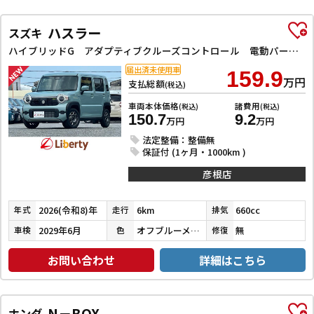
ハスラー
スズキ
ハイブリッドG アダプティブクルーズコントロール 電動パーキングブレーキ レーンアシスト 衝突被害軽減システム オートライト LEDヘッドランプ スマートキー アイドリングストップ 電動格納ミラー シートヒーター
届出済未使用車
159.9
万円
支払総額
(税込)
車両本体価格
諸費用
(税込)
(税込)
150.7
9.2
万円
万円
法定整備：整備無
保証付 (1ヶ月・1000km )
彦根店
2026(令和8)年
6km
660cc
年式
走行
排気
2029年6月
オフブルーメタリック
無
車検
色
修復
お問い合わせ
詳細はこちら
N－BOX
ホンダ