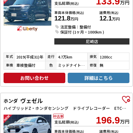
133.9
万円
支払総額
(税込)
車両本体価格
諸費用
(税込)
(税込)
121.8
12.1
万円
万円
法定整備：整備付
保証付 (1ヶ月・1000km )
尼崎店
2019(平成31)年
4.7万km
1200cc
年式
走行
排気
車検整備付
ミッドナイトバイオレットメタリック
無
車検
色
修復
お問い合わせ
詳細はこちら
ヴェゼル
ホンダ
ハイブリッドZ・ホンダセンシング ドライブレコーダー ETC バックカメラ オートクルーズコントロール レーンアシスト 衝突被害軽減システム ナビ TV オートライト LEDヘッドランプ アルミホイール スマートキー 電動格納ミラー
中古車
196.9
万円
支払総額
(税込)
車両本体価格
諸費用
(税込)
(税込)