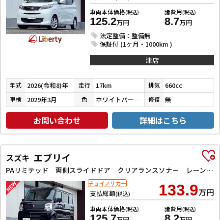
車両本体価格
諸費用
(税込)
(税込)
125.2
8.7
万円
万円
法定整備：整備無
保証付 (1ヶ月・1000km )
津店
2026(令和8)年
17km
660cc
年式
走行
排気
2029年3月
ホワイトパール３コートパール
無
車検
色
修復
お問い合わせ
詳細はこちら
エブリイ
スズキ
PAリミテッド 両側スライドドア クリアランスソナー レーンアシスト 衝突被害軽減システム オートライト キーレスエントリー アイドリングストップ CVT ESC エアコン パワーステアリング パワーウィンドウ
チョイノリカー
133.9
万円
支払総額
(税込)
車両本体価格
諸費用
(税込)
(税込)
125.7
8.2
万円
万円