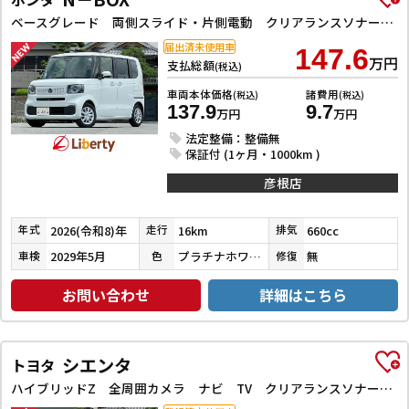
ベースグレード 両側スライド・片側電動 クリアランスソナー オートクルーズコントロール レーンアシスト 衝突被害軽減システム オートライト LEDヘッドランプ スマートキー アイドリングストップ
届出済未使用車
147.6
万円
支払総額
(税込)
車両本体価格
諸費用
(税込)
(税込)
137.9
9.7
万円
万円
法定整備：整備無
保証付 (1ヶ月・1000km )
彦根店
2026(令和8)年
16km
660cc
年式
走行
排気
2029年5月
プラチナホワイトパール
無
車検
色
修復
お問い合わせ
詳細はこちら
シエンタ
トヨタ
ハイブリッドZ 全周囲カメラ ナビ TV クリアランスソナー アダプティブクルーズコントロール レーンアシスト 衝突被害軽減システム 両側電動スライドドア オートマチックハイビーム オートライト LEDヘッドランプ