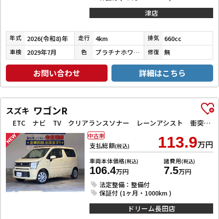
津店
2026(令和8)年
4km
660cc
年式
走行
排気
2029年7月
プラチナホワイトパール
無
車検
色
修復
お問い合わせ
詳細はこちら
ワゴンR
スズキ
ETC ナビ TV クリアランスソナー レーンアシスト 衝突被害軽減システム オートライト スマートキー アイドリングストップ 電動格納ミラー シートヒーター ベンチシート CVT ESC CD
中古車
113.9
万円
支払総額
(税込)
車両本体価格
諸費用
(税込)
(税込)
106.4
7.5
万円
万円
法定整備：整備付
保証付 (1ヶ月・1000km )
ドリーム長田店