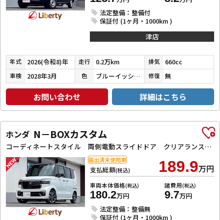
法定整備：整備付
保証付 (1ヶ月・1000km )
津店
2026(令和8)年
0.2万km
660cc
年式
走行
排気
2028年3月
ブルーイッシュブラックパール３
無
車検
色
修復
お問い合わせ
詳細はこちら
N－BOXカスタム
ホンダ
コーディネートスタイル 両側電動スライドドア クリアランスソナー オートクルーズコントロール レーンアシスト オートライト スマートキー アイドリングストップ 電動格納ミラー ベンチシート CVT ESC
届出済未使用車
189.9
万円
支払総額
(税込)
車両本体価格
諸費用
(税込)
(税込)
180.2
9.7
万円
万円
法定整備：整備無
保証付 (1ヶ月・1000km )