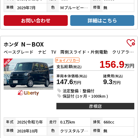
2029年7月
ＭブルービームＭ／ＣブラックＰ
無
車検
色
修復
お問い合わせ
詳細はこちら
N－BOX
ホンダ
ベースグレード ナビ TV 両側スライド・片側電動 クリアランスソナー オートクルーズコントロール レーンアシスト 衝突被害軽減システム オートライト LEDヘッドランプ スマートキー
チョイノリカー
156.9
万円
支払総額
(税込)
車両本体価格
諸費用
(税込)
(税込)
147.6
9.3
万円
万円
法定整備：整備付
保証付 (1ヶ月・1000km )
彦根店
2025(令和7)年
0.1万km
660cc
年式
走行
排気
2028年10月
クリスタルブラックパール
無
車検
色
修復