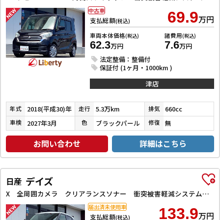
中古車
69.9
万円
支払総額
(税込)
車両本体価格
諸費用
(税込)
(税込)
62.3
7.6
万円
万円
法定整備：整備付
保証付 (1ヶ月・1000km )
津店
2018(平成30)年
5.3万km
660cc
年式
走行
排気
2027年3月
ブラックパール
無
車検
色
修復
お問い合わせ
詳細はこちら
デイズ
日産
X 全周囲カメラ クリアランスソナー 衝突被害軽減システム オートライト スマートキー アイドリングストップ 電動格納ミラー ベンチシート CVT 盗難防止システム ABS ESC CD アルミホイール
届出済未使用車
133.9
万円
支払総額
(税込)