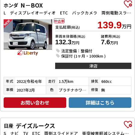
N－BOX
ホンダ
L ディスプレイオーディオ ETC バックカメラ 両側電動スライドドア クリアランスソナー クルーズコントロール レーンアシスト 衝突被害軽減システム オートライト スマートキー アイドリングストップ
中古車
139.9
万円
支払総額
(税込)
車両本体価格
諸費用
(税込)
(税込)
132.3
7.6
万円
万円
法定整備：整備付
保証付 (1ヶ月・1000km )
津店
2022(令和4)年
1.5万km
660cc
年式
走行
排気
2027年2月
プラチナホワイトパール
無
車検
色
修復
お問い合わせ
詳細はこちら
デイズルークス
日産
S ナビ TV ETC 両側スライドドア 衝突被害軽減システム キーレスエントリー アイドリングストップ 電動格納ミラー CVT ESC CD USB ミュージックプレイヤー接続可