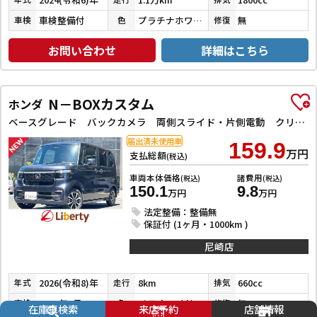
車検整備付
プラチナホワイトパールマイカ／アティチュードブラックマイカ
無
車検
色
修復
お問い合わせ
詳細はこちら
N－BOXカスタム
ホンダ
ベースグレード バックカメラ 両側スライド・片側電動 クリアランスソナー レーンアシスト オートライト スマートキー 電動格納ミラー CVT ESC USB チップアップシート アルミホイール エアコン
届出済未使用車
159.9
万円
支払総額
(税込)
車両本体価格
諸費用
(税込)
(税込)
150.1
9.8
万円
万円
法定整備：整備無
保証付 (1ヶ月・1000km )
尼崎店
2026(令和8)年
8km
660cc
年式
走行
排気
2029年7月
メテオロイドグレーメタリック
無
車検
色
修復
在庫車検索
来店予約
店舗情報