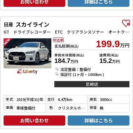
お問い合わせ
詳細はこちら
スカイライン
日産
GT ドライブレコーダー ETC クリアランスソナー オートクルーズコントロール 衝突被害軽減システム 全周囲カメラ ナビ TV アルミホイール オートライト LEDヘッドランプ サンルーフ AT
中古車
199.9
万円
支払総額
(税込)
車両本体価格
諸費用
(税込)
(税込)
184.7
15.2
万円
万円
法定整備：整備付
保証付 (1ヶ月・1000km )
尼崎店
2019(平成31)年
6.4万km
3000cc
年式
走行
排気
車検整備付
クリスタルホワイトパール３コートパール
無
車検
色
修復
お問い合わせ
詳細はこちら