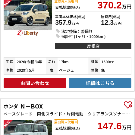
登録済未使用車
370.2
万円
支払総額
(税込)
車両本体価格
諸費用
(税込)
(税込)
357.9
12.3
万円
万円
法定整備：整備無
保証付 (1ヶ月・1000km )
彦根店
2026(令和8)年
17km
1500cc
年式
走行
排気
2029年5月
ベージュ
無
車検
色
修復
お問い合わせ
詳細はこちら
N－BOX
ホンダ
ベースグレード 両側スライド・片側電動 クリアランスソナー オートクルーズコントロール レーンアシスト オートライト スマートキー アイドリングストップ 電動格納ミラー シートヒーター ベンチシート
届出済未使用車
147.6
万円
支払総額
(税込)