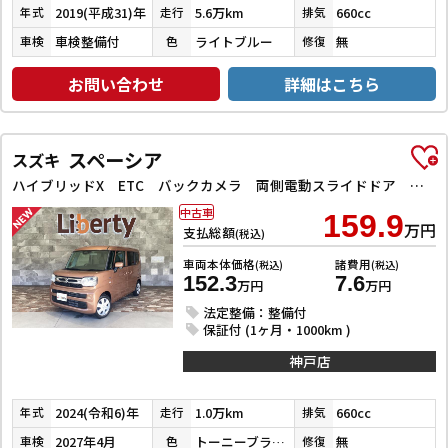
2019(平成31)年
5.6万km
660cc
年式
走行
排気
車検整備付
ライトブルー
無
車検
色
修復
お問い合わせ
詳細はこちら
スペーシア
スズキ
ハイブリッドX ETC バックカメラ 両側電動スライドドア クリアランスソナー オートクルーズコントロール レーンアシスト オートライト スマートキー アイドリングストップ 電動格納ミラー シートヒーター
中古車
159.9
万円
支払総額
(税込)
車両本体価格
諸費用
(税込)
(税込)
152.3
7.6
万円
万円
法定整備：整備付
保証付 (1ヶ月・1000km )
神戸店
2024(令和6)年
1.0万km
660cc
年式
走行
排気
2027年4月
トーニーブラウンメタリック
無
車検
色
修復