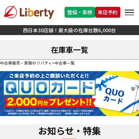
整備・車検
来店予約
西日本30店舗！最大級の在庫台数6,000台
在庫車一覧
中古車販売・買取のリバティ
中古車一覧
お知らせ・特集