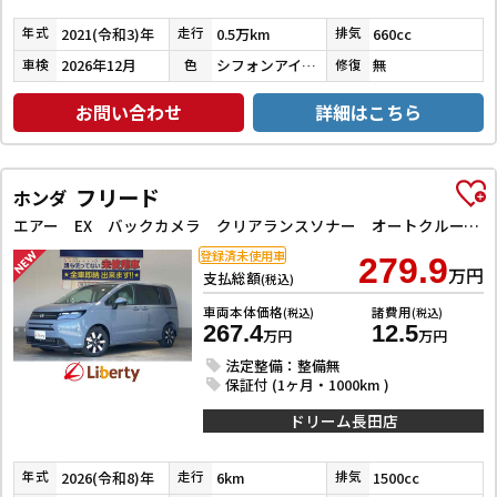
2021(令和3)年
0.5万km
660cc
年式
走行
排気
2026年12月
シフォンアイボリーメタリック
無
車検
色
修復
お問い合わせ
詳細はこちら
フリード
ホンダ
エアー EX バックカメラ クリアランスソナー オートクルーズコントロール レーンアシスト 衝突被害軽減システム 両側電動スライドドア オートライト LEDヘッドランプ スマートキー 電動格納ミラー シートヒーター
登録済未使用車
279.9
万円
支払総額
(税込)
車両本体価格
諸費用
(税込)
(税込)
267.4
12.5
万円
万円
法定整備：整備無
保証付 (1ヶ月・1000km )
ドリーム長田店
2026(令和8)年
6km
1500cc
年式
走行
排気