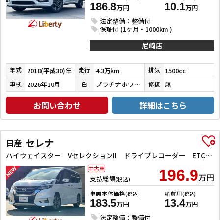
186.8
10.1
万円
万円
法定整備：整備付
保証付 (1ヶ月・1000km )
尼崎店
2018(平成30)年
4.3万km
1500cc
年式
走行
排気
2026年10月
プラチナホワイトパール
無
車検
色
修復
お問い合わせ
詳細はこちら
セレナ
日産
ハイウェイスター VセレクションII ドライブレコーダー ETC バックカメラ サイドカメラ ナビ TV クリアランスソナー オートクルーズコントロール パークアシスト 衝突被害軽減システム 両側電動スライドドア オートライト
中古車
196.9
万円
支払総額
(税込)
車両本体価格
諸費用
(税込)
(税込)
183.5
13.4
万円
万円
法定整備：整備付