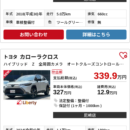
2018(平成30)年
5.0万km
660cc
年式
走行
排気
車検整備付
ツールグリーンパールメタリック
無
車検
色
修復
お問い合わせ
詳細はこちら
カローラクロス
トヨタ
ハイブリッド Z 全周囲カメラ オートクルーズコントロール レーンアシスト パワーシート 衝突被害軽減システム ナビ TV オートライト LEDヘッドランプ ヘッドライトウォッシャー 電動リアゲート アルミホイール
中古車
339.9
万円
支払総額
(税込)
車両本体価格
諸費用
(税込)
(税込)
327
12.9
万円
万円
法定整備：整備付
保証付 (1ヶ月・1000km )
尼崎店
2024(令和6)年
1.1万km
1800cc
年式
走行
排気