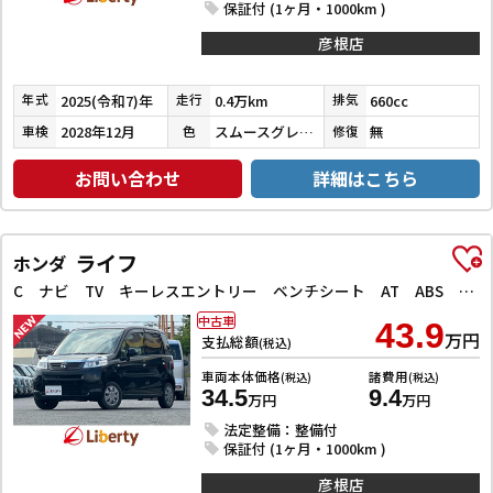
保証付 (1ヶ月・1000km )
彦根店
2025(令和7)年
0.4万km
660cc
年式
走行
排気
2028年12月
スムースグレーマイカメタリック／シャイニングホワイトパール
無
車検
色
修復
お問い合わせ
詳細はこちら
ライフ
ホンダ
C ナビ TV キーレスエントリー ベンチシート AT ABS CD ミュージックプレイヤー接続可 衝突安全ボディ エアコン パワーステアリング パワーウィンドウ
中古車
43.9
万円
支払総額
(税込)
車両本体価格
諸費用
(税込)
(税込)
34.5
9.4
万円
万円
法定整備：整備付
保証付 (1ヶ月・1000km )
彦根店