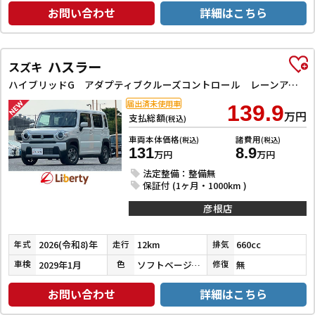
お問い合わせ
詳細はこちら
ハスラー
スズキ
ハイブリッドG アダプティブクルーズコントロール レーンアシスト 衝突被害軽減システム オートライト LEDヘッドランプ スマートキー アイドリングストップ 電動格納ミラー シートヒーター CVT
届出済未使用車
139.9
万円
支払総額
(税込)
車両本体価格
諸費用
(税込)
(税込)
131
8.9
万円
万円
法定整備：整備無
保証付 (1ヶ月・1000km )
彦根店
2026(令和8)年
12km
660cc
年式
走行
排気
2029年1月
ソフトベージュメタリック
無
車検
色
修復
お問い合わせ
詳細はこちら