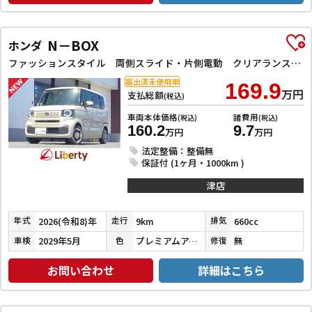
N－BOX
ホンダ
ファッションスタイル 両側スライド・片側電動 クリアランスソナー オートクルーズコントロール レーンアシスト オートライト スマートキー アイドリングストップ ベンチシート CVT ESC チップアップシート
届出済未使用車
169.9
万円
支払総額
(税込)
車両本体価格
諸費用
(税込)
(税込)
160.2
9.7
万円
万円
法定整備：整備無
保証付 (1ヶ月・1000km )
津店
2026(令和8)年
9km
660cc
年式
走行
排気
2029年5月
プレミアムアイボリーパールⅡ
無
車検
色
修復
お問い合わせ
詳細はこちら