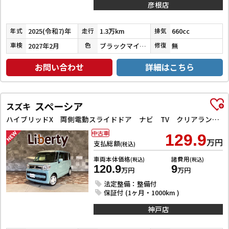
彦根店
2025(令和7)年
1.3万km
660cc
年式
走行
排気
2027年2月
ブラックマイカメタリック
無
車検
色
修復
お問い合わせ
詳細はこちら
スペーシア
スズキ
ハイブリッドX 両側電動スライドドア ナビ TV クリアランスソナー レーンアシスト 衝突被害軽減システム オートライト スマートキー アイドリングストップ 電動格納ミラー シートヒーター ベンチシート CVT
中古車
129.9
万円
支払総額
(税込)
車両本体価格
諸費用
(税込)
(税込)
120.9
9
万円
万円
法定整備：整備付
保証付 (1ヶ月・1000km )
神戸店