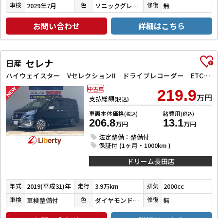
2029年7月
ソニックグレーパール
無
車検
色
修復
お問い合わせ
詳細はこちら
セレナ
日産
ハイウェイスター VセレクションII ドライブレコーダー ETC 全周囲カメラ ナビ TV クリアランスソナー オートクルーズコントロール パークアシスト 衝突被害軽減システム 両側電動スライドドア オートライト LEDヘッドランプ
中古車
219.9
万円
支払総額
(税込)
車両本体価格
諸費用
(税込)
(税込)
206.8
13.1
万円
万円
法定整備：整備付
保証付 (1ヶ月・1000km )
ドリーム長田店
2019(平成31)年
3.9万km
2000cc
年式
走行
排気
車検整備付
ダイヤモンドブラックパール
無
車検
色
修復