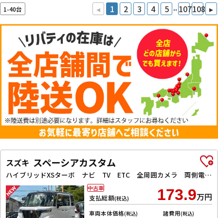
..
◂
1
2
3
4
5
107
108
▸
1-40台
スペーシアカスタム
スズキ
ハイブリッドXSターボ ナビ TV ETC 全周囲カメラ 両側電動スライドドア クリアランスソナー レーンアシスト 衝突被害軽減システム アイドリングストップ 電動格納ミラー シートヒーター CVT ESC CD USB
中古車
173.9
万円
支払総額
(税込)
車両本体価格
諸費用
(税込)
(税込)