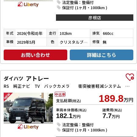
法定整備：整備付
保証付 (1ヶ月・1000km )
彦根店
2026(令和8)年
102km
660cc
年式
走行
排気
2029年5月
クリスタルブラックパール
無
車検
色
修復
お問い合わせ
詳細はこちら
アトレー
ダイハツ
RS 純正ナビ TV バックカメラ 衝突被害軽減システム クリアランスソナー オートクルーズコントロール 両側電動スライドドア スマートキー アイドリングストップ 電動格納ミラー オートライト
中古車
189.8
万円
支払総額
(税込)
車両本体価格
諸費用
(税込)
(税込)
182.1
7.7
万円
万円
法定整備：整備付
保証付 (1ヶ月・1000km )