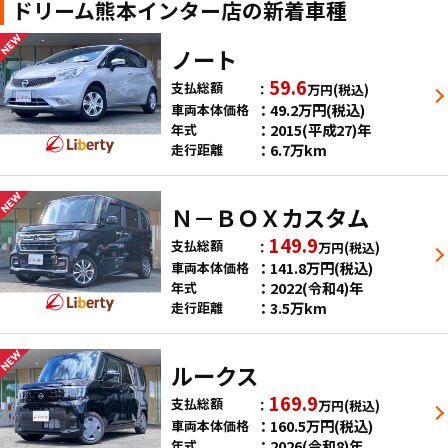
ドリーム熊本インター店の新着車種
ノート
59.6
支払総額
万円
(税込)
49.2
万円
(税込)
車両本体価格
2015(平成27)年
年式
6.7万km
走行距離
Ｎ－ＢＯＸカスタム
149.9
支払総額
万円
(税込)
141.8
万円
(税込)
車両本体価格
2022(令和4)年
年式
3.5万km
走行距離
ルークス
169.9
支払総額
万円
(税込)
160.5
万円
(税込)
車両本体価格
2026(令和8)年
年式