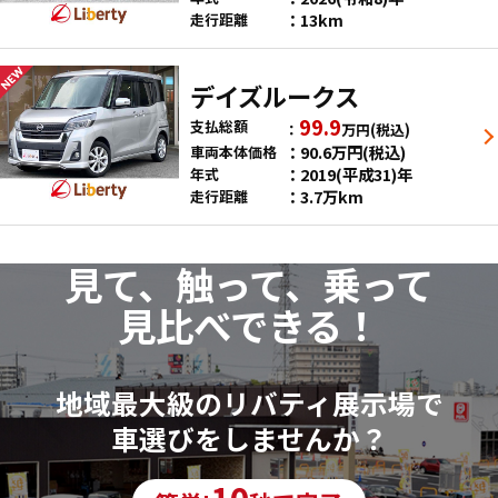
13km
走行距離
デイズルークス
99.9
支払総額
万円
(税込)
90.6
万円
(税込)
車両本体価格
2019(平成31)年
年式
3.7万km
走行距離
見て、触って、乗って
見比べできる！
地域最大級のリバティ展示場で
車選びをしませんか？