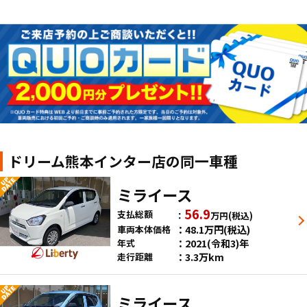
ドリーム熊本インター店の同一車種
ミライース
56.9
支払総額
万円
(税込)
48.1
万円
(税込)
車両本体価格
2021(令和3)年
年式
3.3万km
走行距離
ミライース