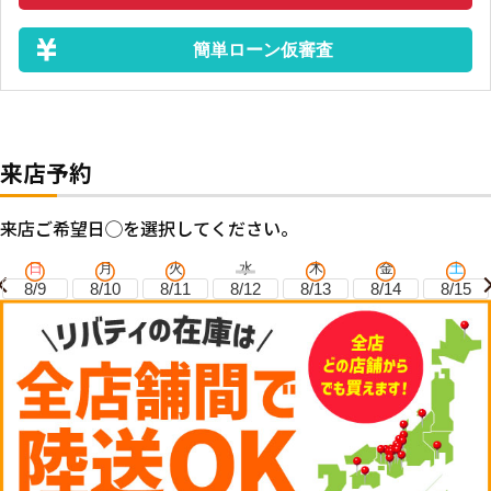
簡単ローン仮審査
来店予約
来店ご希望日◯を選択してください。
日
月
火
水
木
金
土
8/9
8/10
8/11
8/12
8/13
8/14
8/15