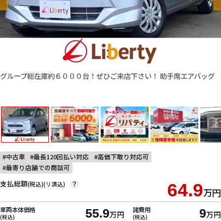
グループ総在庫約６０００台！ぜひご来店下さい！ 助手席エアバッグ
中古車
最長120回払い対応
高価下取り対応可
最寄り店舗での商談可
支払総額
(税込)(リ済込)
64.9
?
万円
車両本体価格
諸費用
55.9
9
万円
万円
(税込)
(税込)