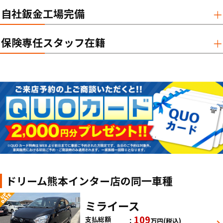
自社鈑金工場完備
保険専任スタッフ在籍
ドリーム熊本インター店の同一車種
ミライース
109
支払総額
万円
(税込)