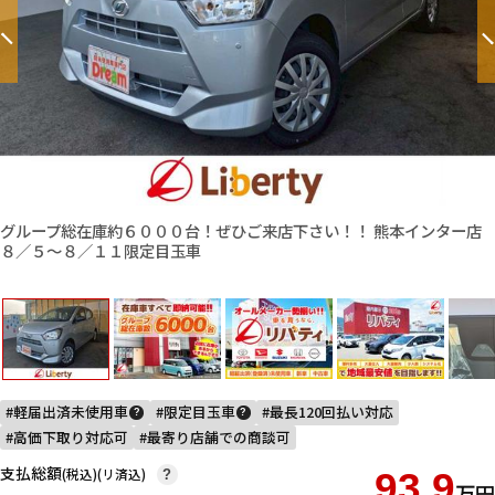
グループ総在庫約６０００台！ぜひご来店下さい！！ 熊本インター店
８／５〜８／１１限定目玉車
軽届出済未使用車
限定目玉車
最長120回払い対応
?
?
高価下取り対応可
最寄り店舗での商談可
支払総額
(税込)(リ済込)
93.9
?
万円