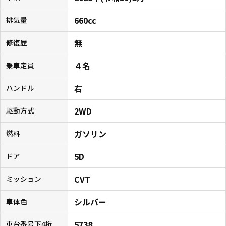
660cc
排気量
無
修復歴
４名
乗車定員
右
ハンドル
2WD
駆動方式
ガソリン
燃料
5D
ドア
CVT
ミッション
シルバー
車体色
5738
車台番号下4桁