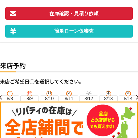
在庫確認・見積り依頼
簡単ローン仮審査
来店予約
来店ご希望日◯を選択してください。
土
日
月
火
水
木
金
8/8
8/9
8/10
8/11
8/12
8/13
8/14