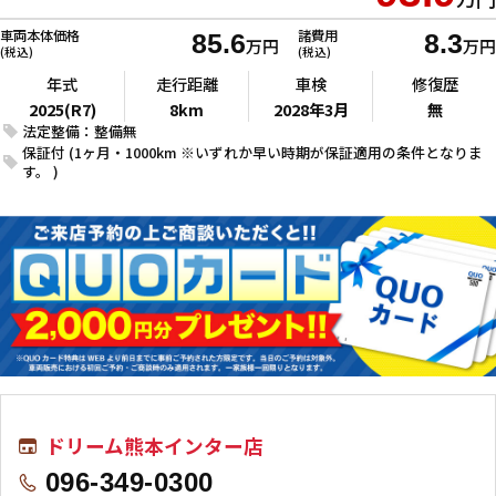
車両本体価格
諸費用
85.6
8.3
万円
万円
(税込)
(税込)
年式
走行距離
車検
修復歴
2025(R7)
8km
2028年3月
無
法定整備：整備無
保証付 (1ヶ月・1000km ※いずれか早い時期が保証適用の条件となりま
す。 )
ドリーム熊本インター店
096-349-0300