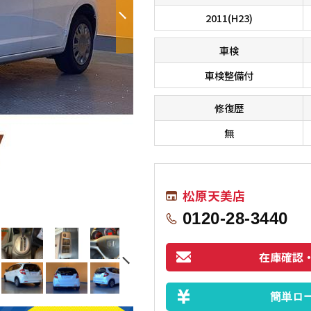
2011(H23)
車検
車検整備付
修復歴
無
■□■□■ オールメーカーのお車が総
松原天美店
す！！ 在庫に無いお車もお探しします
0120-28-3440
在庫確認
簡単ロ