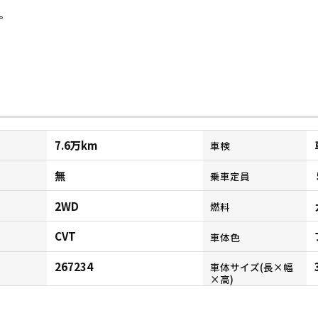
。
7.6万km
車検
無
乗車定員
2WD
燃料
CVT
ン
車体色
267234
車体サイズ(長×幅
×高)