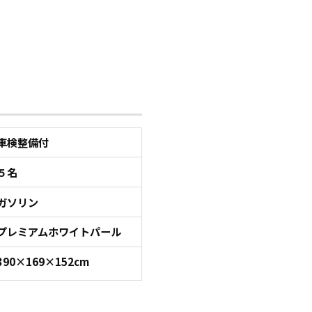
車検整備付
５名
ガソリン
プレミアムホワイトパール
390×169×152cm