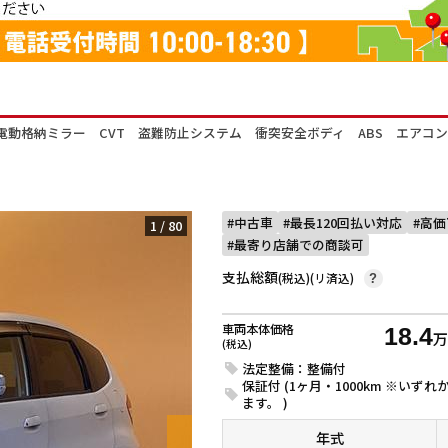
ー 電動格納ミラー CVT 盗難防止システム 衝突安全ボディ ABS エア
中古車
最長120回払い対応
高価
1
/
80
最寄り店舗での商談可
支払総額
(税込)(リ済込)
?
車両本体価格
18.4
(税込)
法定整備：整備付
保証付 (1ヶ月・1000km ※い
ます。 )
年式