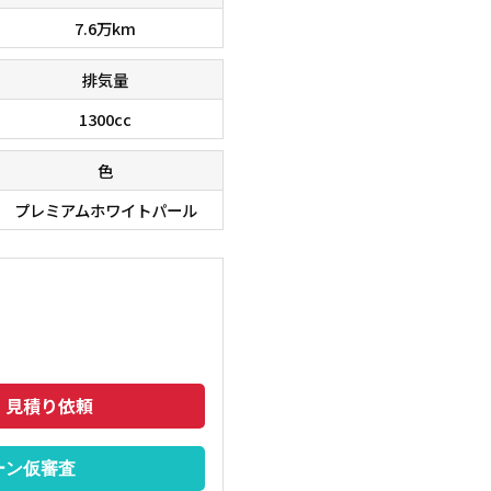
7.6万km
排気量
1300cc
色
プレミアムホワイトパール
在庫台数６０００台！！ 欲しい車が、きっと見つかりま
■□■□
のでご相談下さいませ。 ■□■□■
トも安い
・見積り依頼
ーン仮審査