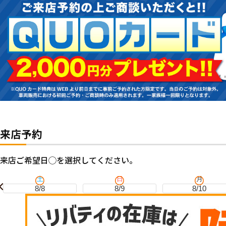
来店予約
来店ご希望日◯を選択してください。
土
日
月
8/8
8/9
8/10