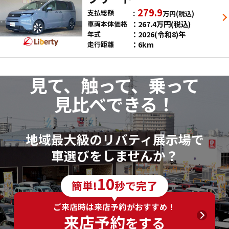
279.9
支払総額
万円
(税込)
267.4
万円
(税込)
車両本体価格
2026(令和8)年
年式
6km
走行距離
見て、触って、乗って
見比べできる！
地域最大級のリバティ展示場で
車選びをしませんか？
10
簡単!
秒で完了
ご来店時は来店予約がおすすめ！
来店予約
をする