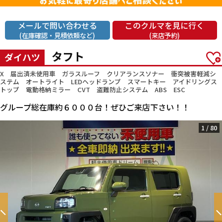
メールで問い合わせる
このクルマを見に行く
(在庫確認・見積依頼など)
(来店予約)
タフト
ダイハツ
X 届出済未使用車 ガラスルーフ クリアランスソナー 衝突被害軽減シ
ステム オートライト LEDヘッドランプ スマートキー アイドリングス
トップ 電動格納ミラー CVT 盗難防止システム ABS ESC
グループ総在庫約６０００台！ぜひご来店下さい！！
1
/
80