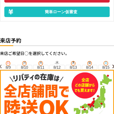
簡単ローン仮審査
来店予約
来店ご希望日◯を選択してください。
日
月
火
水
木
金
土
8/9
8/10
8/11
8/12
8/13
8/14
8/15