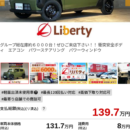
グループ総在庫約６０００台！ぜひご来店下さい！！ 衝突安全ボデ
ィ エアコン パワーステアリング パワーウィンドウ
軽届出済未使用車
最長120回払い対応
高価下取り対応可
?
最寄り店舗での商談可
支払総額
(税込)(リ済込)
139.7
?
万円
車両本体価格
諸費用
131.7
8
万円
万円
(税込)
(税込)