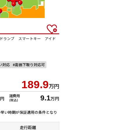
ッドランプ スマートキー アイド
払い対応
高価下取り対応可
189.9
万円
諸費用
9.1
万円
万円
(税込)
ずれか早い時期が保証適用の条件となり
走行距離