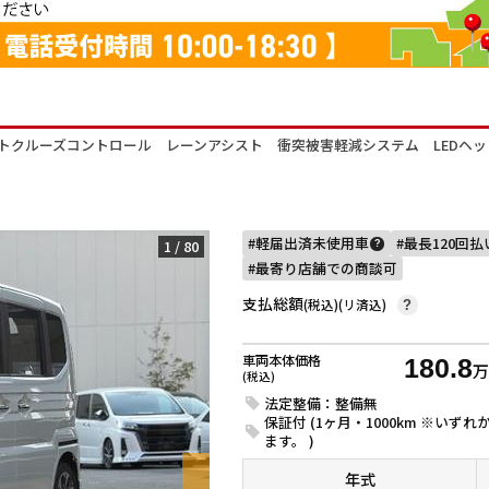
トクルーズコントロール レーンアシスト 衝突被害軽減システム LEDヘ
軽届出済未使用車
最長120回
1
/
80
?
最寄り店舗での商談可
支払総額
(税込)(リ済込)
?
車両本体価格
180.8
(税込)
法定整備：整備無
保証付 (1ヶ月・1000km ※い
ます。 )
年式