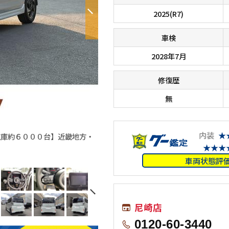
2025(R7)
車検
2028年7月
修復歴
無
内装
★
在庫約６０００台】近畿地方・
■□■□■ オールメーカーのお車が総
す！！ 在庫に無いお車もお探しします
★★★
車両状態評
尼崎店
0120-60-3440