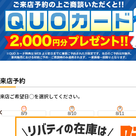
来店予約
来店ご希望日◯を選択してください。
日
月
火
8/9
8/10
8/11