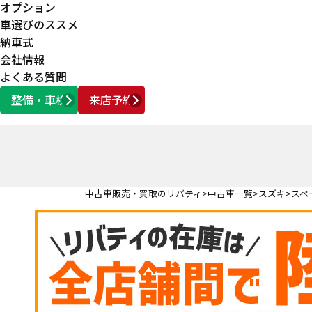
オプション
車選びのススメ
納車式
会社情報
よくある質問
整備・車検
来店予約
営業時間
AM10:00 ～ PM6:00
中古車販売・買取のリバティ
中古車一覧
スズキ
スペ