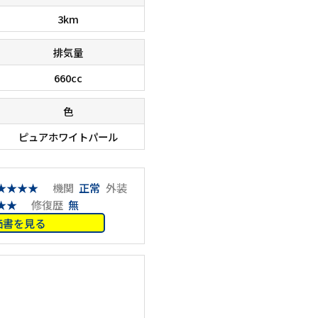
3km
排気量
660cc
色
ピュアホワイトパール
★★★★
機関
正常
外装
在庫台数６０００台！！ 欲しい車が、きっと見つかりま
■□■□
のでご相談下さいませ。 ■□■□■
りのコス
★★
修復歴
無
価書を見る