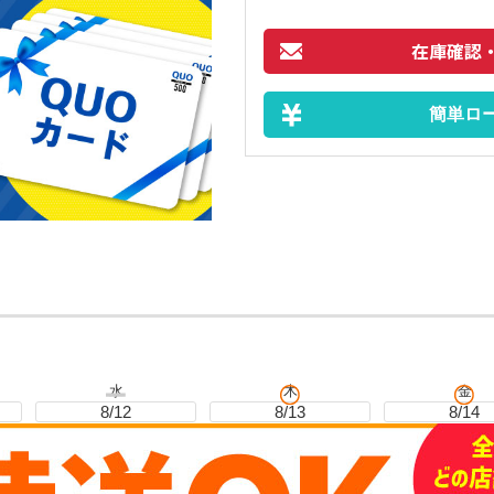
在庫確認
簡単ロ
水
木
金
8/12
8/13
8/14