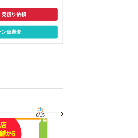
・見積り依頼
ーン仮審査
土
日
8/15
8/16
8/