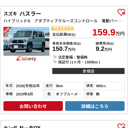
ハスラー
スズキ
ハイブリッドG アダプティブクルーズコントロール 電動パーキングブレーキ レーンアシスト 衝突被害軽減システム オートライト LEDヘッドランプ スマートキー アイドリングストップ 電動格納ミラー シートヒーター
届出済未使用車
159.9
万円
支払総額
(税込)
車両本体価格
諸費用
(税込)
(税込)
150.7
9.2
万円
万円
法定整備：整備無
保証付 (1ヶ月・1000km )
彦根店
2026(令和8)年
6km
660cc
年式
走行
排気
2029年6月
オフブルーメタリック
無
車検
色
修復
お問い合わせ
詳細はこちら
N－BOX
ホンダ