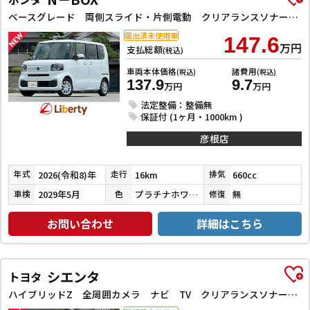
ベースグレード 両側スライド・片側電動 クリアランスソナー オートクルーズコントロール レーンアシスト 衝突被害軽減システム オートライト LEDヘッドランプ スマートキー アイドリングストップ
届出済未使用車
147.6
万円
支払総額
(税込)
車両本体価格
諸費用
(税込)
(税込)
137.9
9.7
万円
万円
法定整備：整備無
保証付 (1ヶ月・1000km )
彦根店
2026(令和8)年
16km
660cc
年式
走行
排気
2029年5月
プラチナホワイトパール
無
車検
色
修復
お問い合わせ
詳細はこちら
シエンタ
トヨタ
ハイブリッドZ 全周囲カメラ ナビ TV クリアランスソナー アダプティブクルーズコントロール レーンアシスト 衝突被害軽減システム 両側電動スライドドア オートマチックハイビーム オートライト LEDヘッドランプ