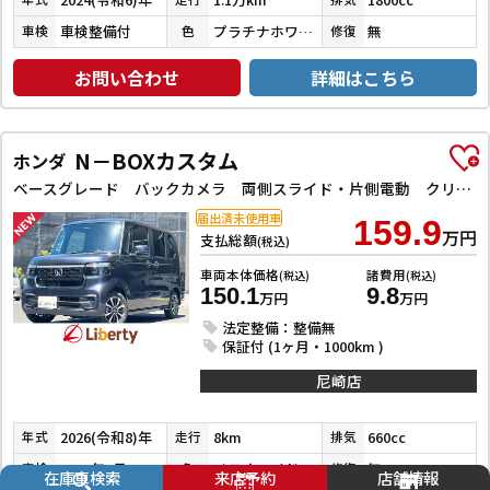
車検整備付
プラチナホワイトパールマイカ／アティチュードブラックマイカ
無
車検
色
修復
お問い合わせ
詳細はこちら
N－BOXカスタム
ホンダ
ベースグレード バックカメラ 両側スライド・片側電動 クリアランスソナー レーンアシスト オートライト スマートキー 電動格納ミラー CVT ESC USB チップアップシート アルミホイール エアコン
届出済未使用車
159.9
万円
支払総額
(税込)
車両本体価格
諸費用
(税込)
(税込)
150.1
9.8
万円
万円
法定整備：整備無
保証付 (1ヶ月・1000km )
尼崎店
2026(令和8)年
8km
660cc
年式
走行
排気
2029年7月
メテオロイドグレーメタリック
無
車検
色
修復
在庫車検索
来店予約
店舗情報