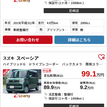
保証付 (1ヶ月・1000km )
尼崎店
2019(平成31)年
4.9万km
2000cc
年式
走行
排気
車検整備付
ブリリアントホワイトパール３コートパール
無
車検
色
修復
お問い合わせ
詳細はこちら
スペーシア
スズキ
ハイブリッドG ドライブレコーダー バックカメラ 両側スライドドア ナビ TV スマートキー アイドリングストップ 電動格納ミラー ベンチシート CVT ESC CD DVD再生 Bluetooth エアコン
中古車
99.1
万円
支払総額
(税込)
車両本体価格
諸費用
(税込)
(税込)
89.9
9.2
万円
万円
法定整備：整備付
保証付 (1ヶ月・1000km )
尼崎店