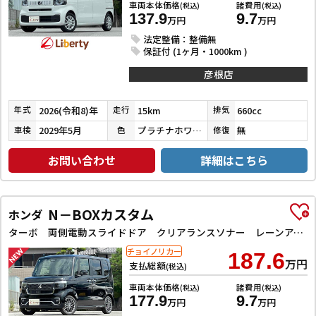
車両本体価格
諸費用
(税込)
(税込)
137.9
9.7
万円
万円
法定整備：整備無
保証付 (1ヶ月・1000km )
彦根店
2026(令和8)年
15km
660cc
年式
走行
排気
2029年5月
プラチナホワイトパール
無
車検
色
修復
お問い合わせ
詳細はこちら
N－BOXカスタム
ホンダ
ターボ 両側電動スライドドア クリアランスソナー レーンアシスト オートライト スマートキー アイドリングストップ 電動格納ミラー ベンチシート CVT ESC USB チップアップシート
チョイノリカー
187.6
万円
支払総額
(税込)
車両本体価格
諸費用
(税込)
(税込)
177.9
9.7
万円
万円