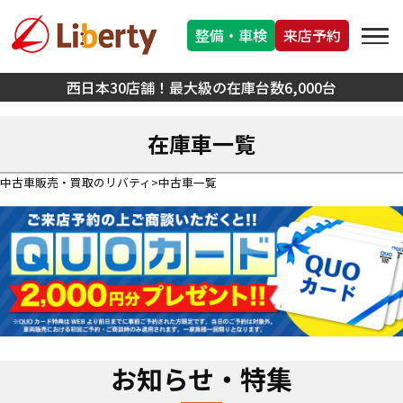
整備・車検
来店予約
西日本30店舗！最大級の在庫台数6,000台
在庫車一覧
中古車販売・買取のリバティ
中古車一覧
お知らせ・特集