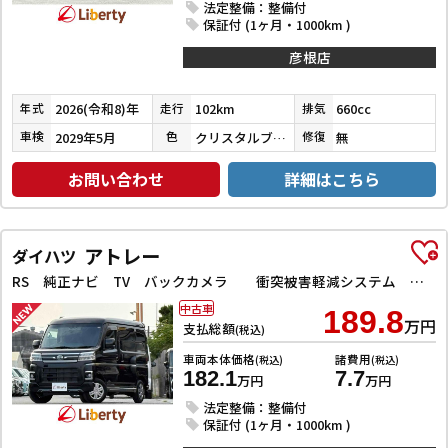
法定整備：整備付
保証付 (1ヶ月・1000km )
彦根店
2026(令和8)年
102km
660cc
年式
走行
排気
2029年5月
クリスタルブラックパール
無
車検
色
修復
お問い合わせ
詳細はこちら
アトレー
ダイハツ
RS 純正ナビ TV バックカメラ 衝突被害軽減システム クリアランスソナー オートクルーズコントロール 両側電動スライドドア スマートキー アイドリングストップ 電動格納ミラー オートライト
中古車
189.8
万円
支払総額
(税込)
車両本体価格
諸費用
(税込)
(税込)
182.1
7.7
万円
万円
法定整備：整備付
保証付 (1ヶ月・1000km )