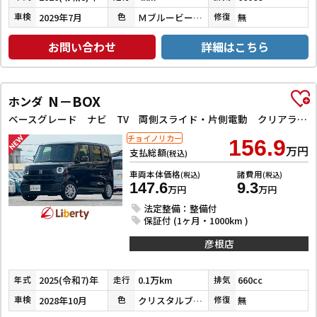
2029年7月
ＭブルービームＭ／ＣブラックＰ
無
車検
色
修復
お問い合わせ
詳細はこちら
N－BOX
ホンダ
ベースグレード ナビ TV 両側スライド・片側電動 クリアランスソナー オートクルーズコントロール レーンアシスト 衝突被害軽減システム オートライト LEDヘッドランプ スマートキー
チョイノリカー
156.9
万円
支払総額
(税込)
車両本体価格
諸費用
(税込)
(税込)
147.6
9.3
万円
万円
法定整備：整備付
保証付 (1ヶ月・1000km )
彦根店
2025(令和7)年
0.1万km
660cc
年式
走行
排気
2028年10月
クリスタルブラックパール
無
車検
色
修復