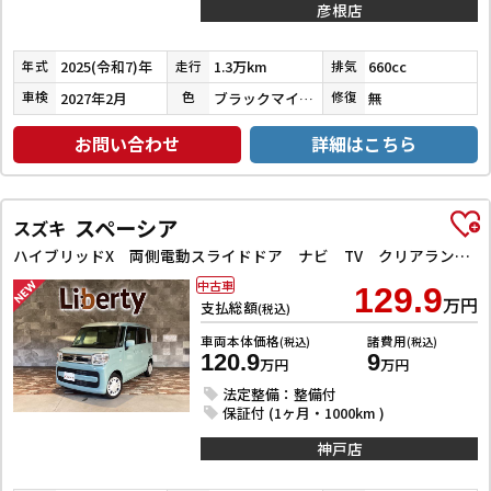
彦根店
2025(令和7)年
1.3万km
660cc
年式
走行
排気
2027年2月
ブラックマイカメタリック
無
車検
色
修復
お問い合わせ
詳細はこちら
スペーシア
スズキ
ハイブリッドX 両側電動スライドドア ナビ TV クリアランスソナー レーンアシスト 衝突被害軽減システム オートライト スマートキー アイドリングストップ 電動格納ミラー シートヒーター ベンチシート CVT
中古車
129.9
万円
支払総額
(税込)
車両本体価格
諸費用
(税込)
(税込)
120.9
9
万円
万円
法定整備：整備付
保証付 (1ヶ月・1000km )
神戸店