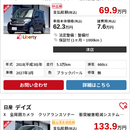
中古車
69.9
万円
支払総額
(税込)
車両本体価格
諸費用
(税込)
(税込)
62.3
7.6
万円
万円
法定整備：整備付
保証付 (1ヶ月・1000km )
津店
2018(平成30)年
5.3万km
660cc
年式
走行
排気
2027年3月
ブラックパール
無
車検
色
修復
お問い合わせ
詳細はこちら
デイズ
日産
X 全周囲カメラ クリアランスソナー 衝突被害軽減システム オートライト スマートキー アイドリングストップ 電動格納ミラー ベンチシート CVT 盗難防止システム ABS ESC CD アルミホイール
届出済未使用車
133.9
万円
支払総額
(税込)