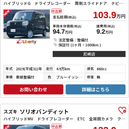
ハイブリッドG ドライブレコーダー 両側スライドドア ナビ TV オートライト スマートキー アイドリングストップ 電動格納ミラー ベンチシート CVT ABS ESC CD エアコン パワーウィンドウ
中古車
103.9
万円
支払総額
(税込)
車両本体価格
諸費用
(税込)
(税込)
94.7
9.2
万円
万円
法定整備：整備付
保証付 (1ヶ月・1000km )
尼崎店
2019(平成31)年
4.9万km
660cc
年式
走行
排気
車検整備付
ブルーイッシュブラックパール３
無
車検
色
修復
お問い合わせ
詳細はこちら
ソリオバンディット
スズキ
ハイブリッドMV ドライブレコーダー ETC 全周囲カメラ クリアランスソナー オートクルーズコントロール レーンアシスト 衝突被害軽減システム 両側スライド・片側電動 LEDヘッドランプ スマートキー
中古車