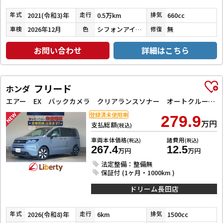
2021(令和3)年
0.5万km
660cc
年式
走行
排気
2026年12月
シフォンアイボリーメタリック
無
車検
色
修復
お問い合わせ
詳細はこちら
フリード
ホンダ
エアー EX バックカメラ クリアランスソナー オートクルーズコントロール レーンアシスト 衝突被害軽減システム 両側電動スライドドア オートライト LEDヘッドランプ スマートキー 電動格納ミラー シートヒーター
登録済未使用車
279.9
万円
支払総額
(税込)
車両本体価格
諸費用
(税込)
(税込)
267.4
12.5
万円
万円
法定整備：整備無
保証付 (1ヶ月・1000km )
ドリーム長田店
2026(令和8)年
6km
1500cc
年式
走行
排気