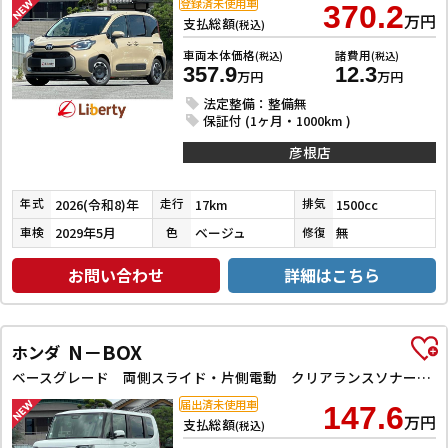
登録済未使用車
370.2
万円
支払総額
(税込)
車両本体価格
諸費用
(税込)
(税込)
357.9
12.3
万円
万円
法定整備：整備無
保証付 (1ヶ月・1000km )
彦根店
2026(令和8)年
17km
1500cc
年式
走行
排気
2029年5月
ベージュ
無
車検
色
修復
お問い合わせ
詳細はこちら
N－BOX
ホンダ
ベースグレード 両側スライド・片側電動 クリアランスソナー オートクルーズコントロール レーンアシスト オートライト スマートキー アイドリングストップ 電動格納ミラー シートヒーター ベンチシート
届出済未使用車
147.6
万円
支払総額
(税込)