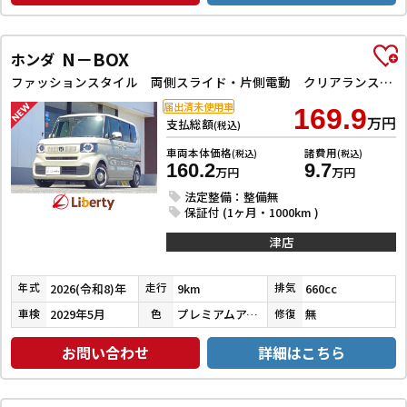
N－BOX
ホンダ
ファッションスタイル 両側スライド・片側電動 クリアランスソナー オートクルーズコントロール レーンアシスト オートライト スマートキー アイドリングストップ ベンチシート CVT ESC チップアップシート
届出済未使用車
169.9
万円
支払総額
(税込)
車両本体価格
諸費用
(税込)
(税込)
160.2
9.7
万円
万円
法定整備：整備無
保証付 (1ヶ月・1000km )
津店
2026(令和8)年
9km
660cc
年式
走行
排気
2029年5月
プレミアムアイボリーパールⅡ
無
車検
色
修復
お問い合わせ
詳細はこちら