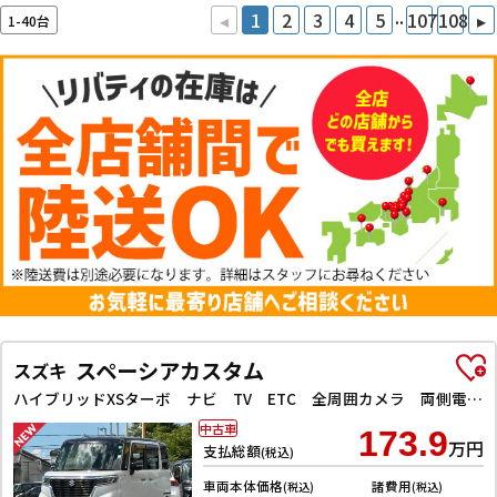
..
◂
1
2
3
4
5
107
108
▸
1-40台
スペーシアカスタム
スズキ
ハイブリッドXSターボ ナビ TV ETC 全周囲カメラ 両側電動スライドドア クリアランスソナー レーンアシスト 衝突被害軽減システム アイドリングストップ 電動格納ミラー シートヒーター CVT ESC CD USB
中古車
173.9
万円
支払総額
(税込)
車両本体価格
諸費用
(税込)
(税込)