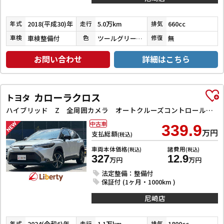
2018(平成30)年
5.0万km
660cc
年式
走行
排気
車検整備付
ツールグリーンパールメタリック
無
車検
色
修復
お問い合わせ
詳細はこちら
カローラクロス
トヨタ
ハイブリッド Z 全周囲カメラ オートクルーズコントロール レーンアシスト パワーシート 衝突被害軽減システム ナビ TV オートライト LEDヘッドランプ ヘッドライトウォッシャー 電動リアゲート アルミホイール
中古車
339.9
万円
支払総額
(税込)
車両本体価格
諸費用
(税込)
(税込)
327
12.9
万円
万円
法定整備：整備付
保証付 (1ヶ月・1000km )
尼崎店
2024(令和6)年
1.1万km
1800cc
年式
走行
排気