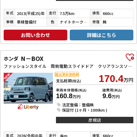
2013(平成25)年
7.5万km
660cc
年式
走行
排気
車検整備付
ナイトホークブラックパール
無
車検
色
修復
お問い合わせ
詳細はこちら
N－BOX
ホンダ
ファッションスタイル 両側電動スライドドア クリアランスソナー オートクルーズコントロール レーンアシスト 衝突被害軽減システム オートライト LEDヘッドランプ スマートキー アイドリングストップ
届出済未使用車
170.4
万円
支払総額
(税込)
車両本体価格
諸費用
(税込)
(税込)
160.8
9.6
万円
万円
法定整備：整備無
保証付 (1ヶ月・1000km )
彦根店
2026(令和8)年
4km
660cc
年式
走行
排気