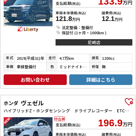
133.9
万円
支払総額
(税込)
車両本体価格
諸費用
(税込)
(税込)
121.8
12.1
万円
万円
法定整備：整備付
保証付 (1ヶ月・1000km )
尼崎店
2019(平成31)年
4.7万km
1200cc
年式
走行
排気
車検整備付
ミッドナイトバイオレットメタリック
無
車検
色
修復
お問い合わせ
詳細はこちら
ヴェゼル
ホンダ
ハイブリッドZ・ホンダセンシング ドライブレコーダー ETC バックカメラ オートクルーズコントロール レーンアシスト 衝突被害軽減システム ナビ TV オートライト LEDヘッドランプ アルミホイール スマートキー 電動格納ミラー
中古車
196.9
万円
支払総額
(税込)
車両本体価格
諸費用
(税込)
(税込)