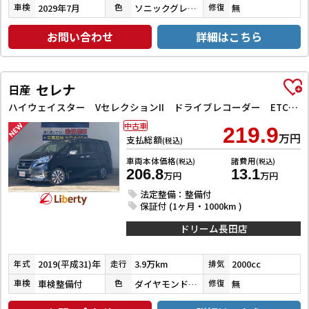
2029年7月
ソニックグレーパール
無
車検
色
修復
お問い合わせ
詳細はこちら
セレナ
日産
ハイウェイスター VセレクションII ドライブレコーダー ETC 全周囲カメラ ナビ TV クリアランスソナー オートクルーズコントロール パークアシスト 衝突被害軽減システム 両側電動スライドドア オートライト LEDヘッドランプ
中古車
219.9
万円
支払総額
(税込)
車両本体価格
諸費用
(税込)
(税込)
206.8
13.1
万円
万円
法定整備：整備付
保証付 (1ヶ月・1000km )
ドリーム長田店
2019(平成31)年
3.9万km
2000cc
年式
走行
排気
車検整備付
ダイヤモンドブラックパール
無
車検
色
修復