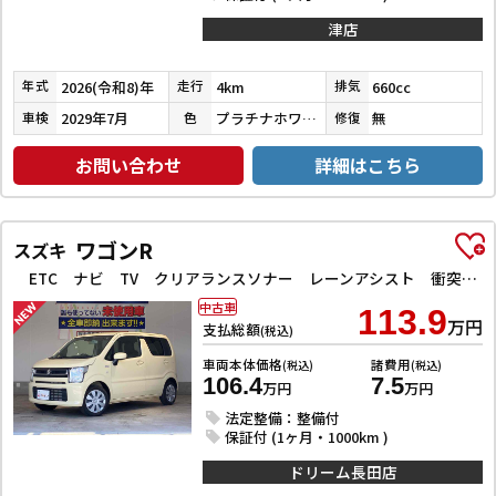
津店
2026(令和8)年
4km
660cc
年式
走行
排気
2029年7月
プラチナホワイトパール
無
車検
色
修復
お問い合わせ
詳細はこちら
ワゴンR
スズキ
ETC ナビ TV クリアランスソナー レーンアシスト 衝突被害軽減システム オートライト スマートキー アイドリングストップ 電動格納ミラー シートヒーター ベンチシート CVT ESC CD
中古車
113.9
万円
支払総額
(税込)
車両本体価格
諸費用
(税込)
(税込)
106.4
7.5
万円
万円
法定整備：整備付
保証付 (1ヶ月・1000km )
ドリーム長田店