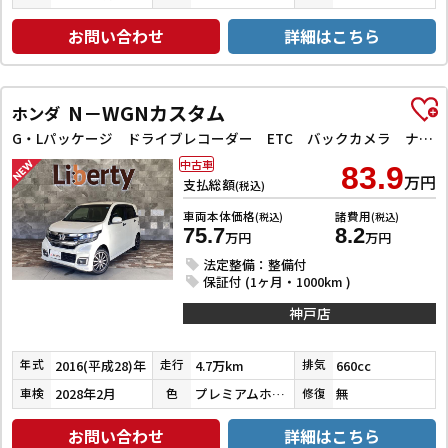
お問い合わせ
詳細はこちら
N－WGNカスタム
ホンダ
G・Lパッケージ ドライブレコーダー ETC バックカメラ ナビ TV オートクルーズコントロール 衝突被害軽減システム オートライト スマートキー アイドリングストップ 電動格納ミラー ベンチシート CVT ESC
中古車
83.9
万円
支払総額
(税込)
車両本体価格
諸費用
(税込)
(税込)
75.7
8.2
万円
万円
法定整備：整備付
保証付 (1ヶ月・1000km )
神戸店
2016(平成28)年
4.7万km
660cc
年式
走行
排気
2028年2月
プレミアムホワイトパールⅡ
無
車検
色
修復
お問い合わせ
詳細はこちら