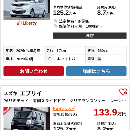
車両本体価格
諸費用
(税込)
(税込)
125.2
8.7
万円
万円
法定整備：整備無
保証付 (1ヶ月・1000km )
津店
2026(令和8)年
17km
660cc
年式
走行
排気
2029年3月
ホワイトパール３コートパール
無
車検
色
修復
お問い合わせ
詳細はこちら
エブリイ
スズキ
PAリミテッド 両側スライドドア クリアランスソナー レーンアシスト 衝突被害軽減システム オートライト キーレスエントリー アイドリングストップ CVT ESC エアコン パワーステアリング パワーウィンドウ
チョイノリカー
133.9
万円
支払総額
(税込)
車両本体価格
諸費用
(税込)
(税込)
125.7
8.2
万円
万円