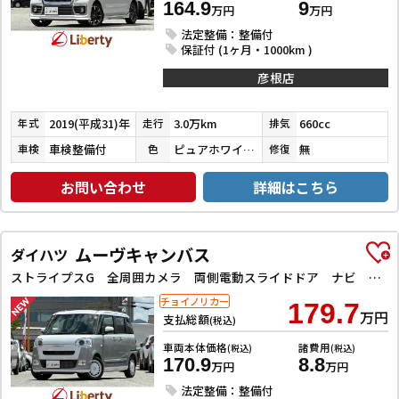
164.9
9
万円
万円
法定整備：整備付
保証付 (1ヶ月・1000km )
彦根店
2019(平成31)年
3.0万km
660cc
年式
走行
排気
車検整備付
ピュアホワイトパール／ブルーイッシュブラックパール３
無
車検
色
修復
お問い合わせ
詳細はこちら
ムーヴキャンバス
ダイハツ
ストライプスG 全周囲カメラ 両側電動スライドドア ナビ TV クリアランスソナー 衝突被害軽減システム スマートキー アイドリングストップ 電動格納ミラー シートヒーター ベンチシート CVT ESC
チョイノリカー
179.7
万円
支払総額
(税込)
車両本体価格
諸費用
(税込)
(税込)
170.9
8.8
万円
万円
法定整備：整備付