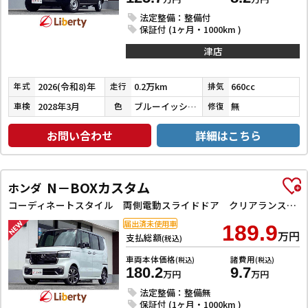
法定整備：整備付
保証付 (1ヶ月・1000km )
津店
2026(令和8)年
0.2万km
660cc
年式
走行
排気
2028年3月
ブルーイッシュブラックパール３
無
車検
色
修復
お問い合わせ
詳細はこちら
N－BOXカスタム
ホンダ
コーディネートスタイル 両側電動スライドドア クリアランスソナー オートクルーズコントロール レーンアシスト オートライト スマートキー アイドリングストップ 電動格納ミラー ベンチシート CVT ESC
届出済未使用車
189.9
万円
支払総額
(税込)
車両本体価格
諸費用
(税込)
(税込)
180.2
9.7
万円
万円
法定整備：整備無
保証付 (1ヶ月・1000km )