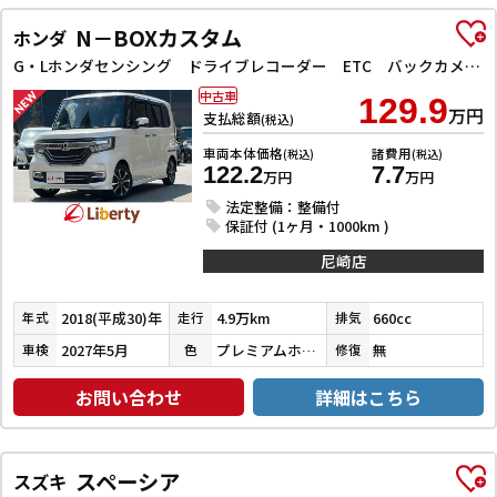
N－BOXカスタム
ホンダ
G・Lホンダセンシング ドライブレコーダー ETC バックカメラ 両側スライド・片側電動 ナビ TV クリアランスソナー オートクルーズコントロール レーンアシスト 衝突被害軽減システム オートライト スマートキー
中古車
129.9
万円
支払総額
(税込)
車両本体価格
諸費用
(税込)
(税込)
122.2
7.7
万円
万円
法定整備：整備付
保証付 (1ヶ月・1000km )
尼崎店
2018(平成30)年
4.9万km
660cc
年式
走行
排気
2027年5月
プレミアムホワイトパールⅡ
無
車検
色
修復
お問い合わせ
詳細はこちら
スペーシア
スズキ