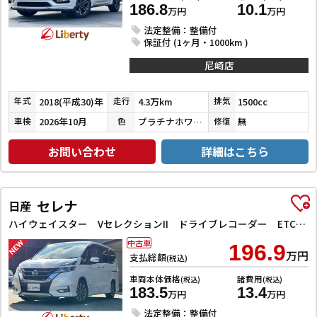
186.8
10.1
万円
万円
法定整備：整備付
保証付 (1ヶ月・1000km )
尼崎店
2018(平成30)年
4.3万km
1500cc
年式
走行
排気
2026年10月
プラチナホワイトパール
無
車検
色
修復
お問い合わせ
詳細はこちら
セレナ
日産
ハイウェイスター VセレクションII ドライブレコーダー ETC バックカメラ サイドカメラ ナビ TV クリアランスソナー オートクルーズコントロール パークアシスト 衝突被害軽減システム 両側電動スライドドア オートライト
中古車
196.9
万円
支払総額
(税込)
車両本体価格
諸費用
(税込)
(税込)
183.5
13.4
万円
万円
法定整備：整備付