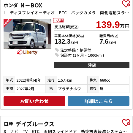
N－BOX
ホンダ
L ディスプレイオーディオ ETC バックカメラ 両側電動スライドドア クリアランスソナー クルーズコントロール レーンアシスト 衝突被害軽減システム オートライト スマートキー アイドリングストップ
中古車
139.9
万円
支払総額
(税込)
車両本体価格
諸費用
(税込)
(税込)
132.3
7.6
万円
万円
法定整備：整備付
保証付 (1ヶ月・1000km )
津店
2022(令和4)年
1.5万km
660cc
年式
走行
排気
2027年2月
プラチナホワイトパール
無
車検
色
修復
お問い合わせ
詳細はこちら
デイズルークス
日産
S ナビ TV ETC 両側スライドドア 衝突被害軽減システム キーレスエントリー アイドリングストップ 電動格納ミラー CVT ESC CD USB ミュージックプレイヤー接続可