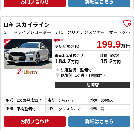
お問い合わせ
詳細はこちら
スカイライン
日産
GT ドライブレコーダー ETC クリアランスソナー オートクルーズコントロール 衝突被害軽減システム 全周囲カメラ ナビ TV アルミホイール オートライト LEDヘッドランプ サンルーフ AT
中古車
199.9
万円
支払総額
(税込)
車両本体価格
諸費用
(税込)
(税込)
184.7
15.2
万円
万円
法定整備：整備付
保証付 (1ヶ月・1000km )
尼崎店
2019(平成31)年
6.4万km
3000cc
年式
走行
排気
車検整備付
クリスタルホワイトパール３コートパール
無
車検
色
修復
お問い合わせ
詳細はこちら