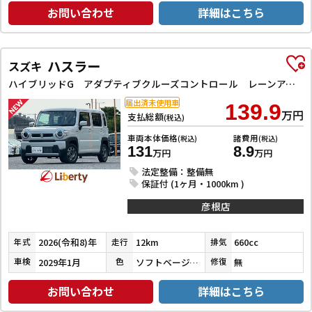
お問い合わせ
詳細はこちら
ハスラー
スズキ
ハイブリッドG アダプティブクルーズコントロール レーンアシスト 衝突被害軽減システム オートライト LEDヘッドランプ スマートキー アイドリングストップ 電動格納ミラー シートヒーター CVT
届出済未使用車
139.9
万円
支払総額
(税込)
車両本体価格
諸費用
(税込)
(税込)
131
8.9
万円
万円
法定整備：整備無
保証付 (1ヶ月・1000km )
彦根店
2026(令和8)年
12km
660cc
年式
走行
排気
2029年1月
ソフトベージュメタリック
無
車検
色
修復
お問い合わせ
詳細はこちら