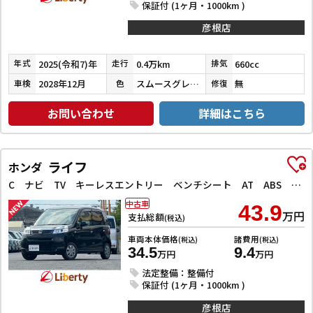
保証付 (1ヶ月・1000km )
彦根店
2025(令和7)年
0.4万km
660cc
年式
走行
排気
2028年12月
スムースグレーマイカメタリック／シャイニングホワイトパール
無
車検
色
修復
お問い合わせ
詳細はこちら
ライフ
ホンダ
C ナビ TV キーレスエントリー ベンチシート AT ABS CD ミュージックプレイヤー接続可 衝突安全ボディ エアコン パワーステアリング パワーウィンドウ
中古車
43.9
万円
支払総額
(税込)
車両本体価格
諸費用
(税込)
(税込)
34.5
9.4
万円
万円
法定整備：整備付
保証付 (1ヶ月・1000km )
彦根店