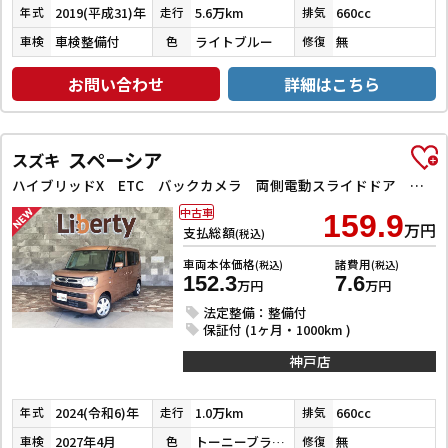
2019(平成31)年
5.6万km
660cc
年式
走行
排気
車検整備付
ライトブルー
無
車検
色
修復
お問い合わせ
詳細はこちら
スペーシア
スズキ
ハイブリッドX ETC バックカメラ 両側電動スライドドア クリアランスソナー オートクルーズコントロール レーンアシスト オートライト スマートキー アイドリングストップ 電動格納ミラー シートヒーター
中古車
159.9
万円
支払総額
(税込)
車両本体価格
諸費用
(税込)
(税込)
152.3
7.6
万円
万円
法定整備：整備付
保証付 (1ヶ月・1000km )
神戸店
2024(令和6)年
1.0万km
660cc
年式
走行
排気
2027年4月
トーニーブラウンメタリック
無
車検
色
修復