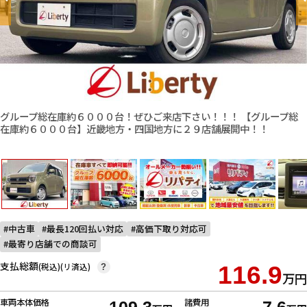
グループ総在庫約６０００台！ぜひご来店下さい！！！ 【グループ総
在庫約６０００台】近畿地方・四国地方に２９店舗展開中！！
中古車
最長120回払い対応
高価下取り対応可
最寄り店舗での商談可
支払総額
(税込)(リ済込)
116.9
?
万円
車両本体価格
諸費用