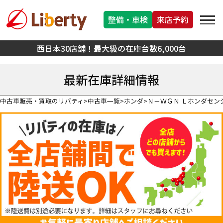
整備・車検
来店予約
西日本30店舗！最大級の在庫台数6,000台
最新在庫詳細情報
中古車販売・買取のリバティ
中古車一覧
ホンダ
Ｎ－ＷＧＮ Ｌホンダセン