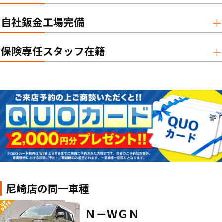
自社鈑金工場完備
保険専任スタッフ在籍
尼崎店の同一車種
Ｎ－ＷＧＮ