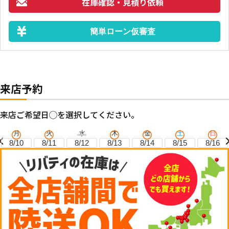
在庫確認・見積り依頼
簡単ローン仮審査
来店予約
来店ご希望日◯を選択してください。
月
火
水
木
金
土
日
8/10
8/11
8/12
8/13
8/14
8/15
8/16