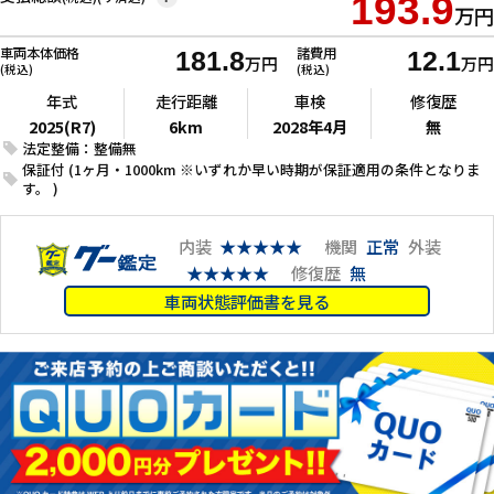
193.9
万円
車両本体価格
諸費用
181.8
12.1
万円
万円
(税込)
(税込)
年式
走行距離
車検
修復歴
2025(R7)
6km
2028年4月
無
法定整備：整備無
保証付 (1ヶ月・1000km ※いずれか早い時期が保証適用の条件となりま
す。 )
内装
★★★★★
機関
正常
外装
★★★★★
修復歴
無
車両状態評価書を見る