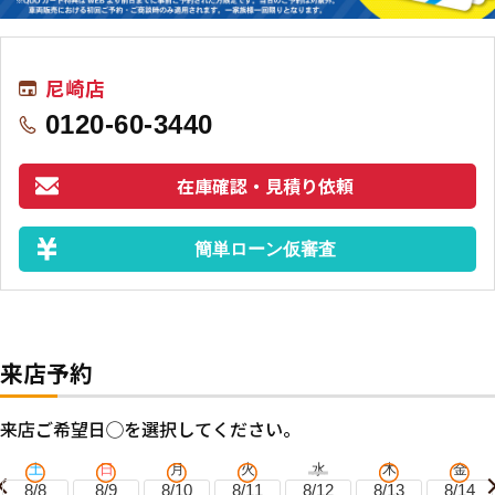
尼崎店
0120-60-3440
在庫確認・見積り依頼
簡単ローン仮審査
来店予約
来店ご希望日◯を選択してください。
土
日
月
火
水
木
金
8/8
8/9
8/10
8/11
8/12
8/13
8/14