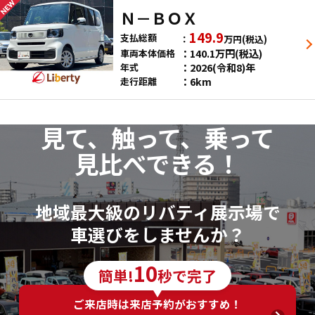
Ｎ－ＢＯＸ
149.9
支払総額
万円
(税込)
140.1
万円
(税込)
車両本体価格
2026(令和8)年
年式
6km
走行距離
見て、触って、乗って
見比べできる！
地域最大級のリバティ展示場で
車選びをしませんか？
10
簡単!
秒で完了
ご来店時は来店予約がおすすめ！