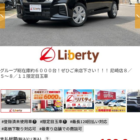
グループ総在庫約６０００台！ぜひご来店下さい！！！ 尼崎店８／
５〜８／１１限定目玉車
登録済未使用車
限定目玉車
最長120回払い対応
?
?
高価下取り対応可
最寄り店舗での商談可
支払総額
(税込)(リ済込)
?