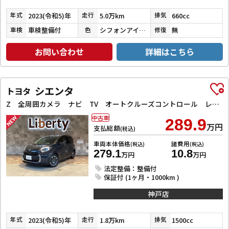
2023(令和5)年
5.0万km
660cc
年式
走行
排気
車検整備付
シフォンアイボリーメタリック
無
車検
色
修復
お問い合わせ
詳細はこちら
シエンタ
トヨタ
Z 全周囲カメラ ナビ TV オートクルーズコントロール レーンアシスト 衝突被害軽減システム 両側電動スライドドア オートマチックハイビーム オートライト LEDヘッドランプ スマートキー
中古車
289.9
万円
支払総額
(税込)
車両本体価格
諸費用
(税込)
(税込)
279.1
10.8
万円
万円
法定整備：整備付
保証付 (1ヶ月・1000km )
神戸店
2023(令和5)年
1.8万km
1500cc
年式
走行
排気