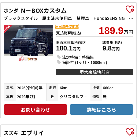
N－BOXカスタム
ホンダ
ブラックスタイル 届出済未使用車 禁煙車 HondaSENSING 両側自動ドア アダプティブクルーズコントロール 電子パーキング 前席シートヒーター LEDヘッドライト スマートキー プッシュスタート 純正アルミ
届出済未使用車
189.9
万円
支払総額
(税込)
車両本体価格
諸費用
(税込)
(税込)
180.1
9.8
万円
万円
法定整備：整備無
保証付 (1ヶ月・1000km )
堺大泉緑地前店
2026(令和8)年
6km
660cc
年式
走行
排気
2029年7月
クリスタルブラックパール
無
車検
色
修復
お問い合わせ
詳細はこちら
エブリイ
スズキ