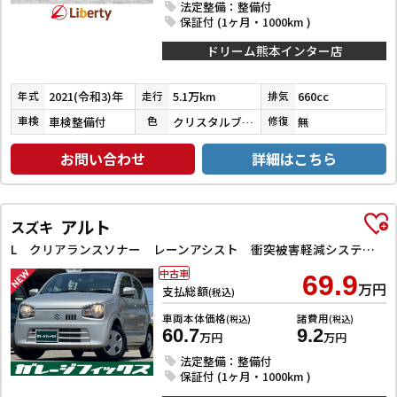
法定整備：整備付
保証付 (1ヶ月・1000km )
ドリーム熊本インター店
2021(令和3)年
5.1万km
660cc
年式
走行
排気
車検整備付
クリスタルブラックパール
無
車検
色
修復
お問い合わせ
詳細はこちら
アルト
スズキ
L クリアランスソナー レーンアシスト 衝突被害軽減システム オートライト キーレスエントリー アイドリングストップ 電動格納ミラー シートヒーター CVT 盗難防止システム ABS ESC CD
中古車
69.9
万円
支払総額
(税込)
車両本体価格
諸費用
(税込)
(税込)
60.7
9.2
万円
万円
法定整備：整備付
保証付 (1ヶ月・1000km )