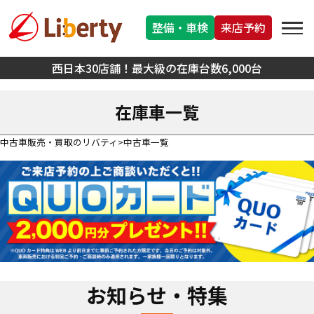
整備・車検
来店予約
西日本30店舗！最大級の在庫台数6,000台
在庫車一覧
中古車販売・買取のリバティ
中古車一覧
お知らせ・特集