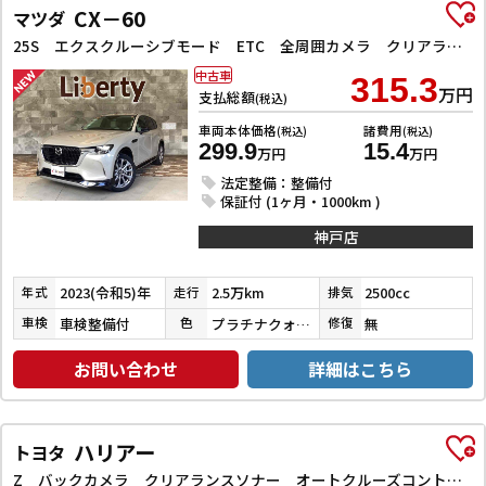
CX－60
マツダ
25S エクスクルーシブモード ETC 全周囲カメラ クリアランスソナー オートクルーズコントロール レーンアシスト パワーシート 衝突被害軽減システム サンルーフ TV オートマチックハイビーム オートライト 電動リアゲート
中古車
315.3
万円
支払総額
(税込)
車両本体価格
諸費用
(税込)
(税込)
299.9
15.4
万円
万円
法定整備：整備付
保証付 (1ヶ月・1000km )
神戸店
2023(令和5)年
2.5万km
2500cc
年式
走行
排気
車検整備付
プラチナクォーツメタリック
無
車検
色
修復
お問い合わせ
詳細はこちら
ハリアー
トヨタ
Z バックカメラ クリアランスソナー オートクルーズコントロール レーンアシスト パワーシート 衝突被害軽減システム ナビ TV オートマチックハイビーム オートライト LEDヘッドランプ 電動リアゲート