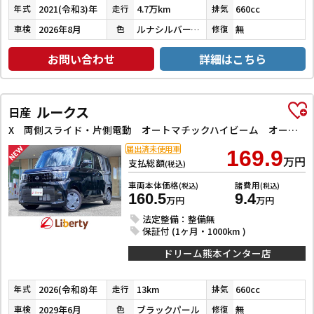
2021(令和3)年
4.7万km
660cc
年式
走行
排気
2026年8月
ルナシルバーメタリック
無
車検
色
修復
お問い合わせ
詳細はこちら
ルークス
日産
X 両側スライド・片側電動 オートマチックハイビーム オートライト スマートキー アイドリングストップ 電動格納ミラー ベンチシート CVT USB エアコン パワーステアリング パワーウィンドウ
届出済未使用車
169.9
万円
支払総額
(税込)
車両本体価格
諸費用
(税込)
(税込)
160.5
9.4
万円
万円
法定整備：整備無
保証付 (1ヶ月・1000km )
ドリーム熊本インター店
2026(令和8)年
13km
660cc
年式
走行
排気
2029年6月
ブラックパール
無
車検
色
修復