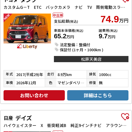
カスタムG－T ETC バックカメラ ナビ TV 両側電動スライドドア クリアランスソナー オートクルーズコントロール 衝突被害軽減システム アルミホイール LEDヘッドランプ スマートキー
中古車
74.9
万円
支払総額
(税込)
車両本体価格
諸費用
(税込)
(税込)
65.2
9.7
万円
万円
法定整備：整備付
保証付 (1ヶ月・1000km )
松原天美店
2017(平成29)年
8.9万km
1000cc
年式
走行
排気
2026年12月
マゼンダベリーマイカメタリック／ブラックマイカメタリック
無
車検
色
修復
お問い合わせ
詳細はこちら
デイズ
日産
ハイウェイスター X 衝突軽減B 純正9インチナビ アラウンドビューモニター ETC LEDヘッドライト フォグライト スマートキー プッシュスタート アイドリングストップ 革巻きステアリング オートエアコン