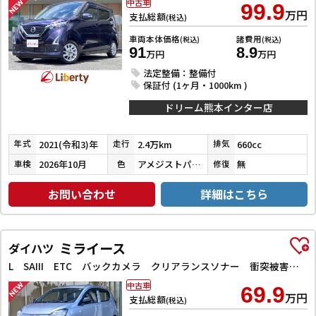
中古車
99.9
万円
支払総額
(税込)
車両本体価格
諸費用
(税込)
(税込)
91
8.9
万円
万円
法定整備：整備付
保証付 (1ヶ月・1000km )
ドリーム熊本インター店
2021(令和3)年
2.4万km
660cc
年式
走行
排気
2026年10月
アメジストパープルパールメタリック
無
車検
色
修復
お問い合わせ
詳細はこちら
ミライース
ダイハツ
L SAIII ETC バックカメラ クリアランスソナー 衝突被害軽減システム オートマチックハイビーム キーレスエントリー アイドリングストップ CVT ESC エアコン パワーウィンドウ
中古車
69.9
万円
支払総額
(税込)