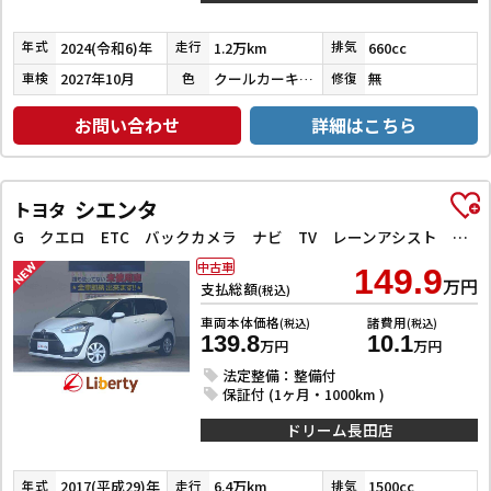
2024(令和6)年
1.2万km
660cc
年式
走行
排気
2027年10月
クールカーキパールメタリック／ガンメタリック
無
車検
色
修復
お問い合わせ
詳細はこちら
シエンタ
トヨタ
G クエロ ETC バックカメラ ナビ TV レーンアシスト 衝突被害軽減システム 両側電動スライドドア オートマチックハイビーム オートライト LEDヘッドランプ スマートキー アイドリングストップ
中古車
149.9
万円
支払総額
(税込)
車両本体価格
諸費用
(税込)
(税込)
139.8
10.1
万円
万円
法定整備：整備付
保証付 (1ヶ月・1000km )
ドリーム長田店
2017(平成29)年
6.4万km
1500cc
年式
走行
排気