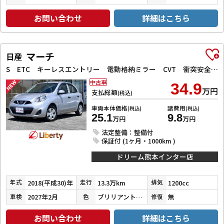
お問い合わせ
詳細はこちら
マーチ
日産
S ETC キーレスエントリー 電動格納ミラー CVT 衝突安全ボディ ABS ESC エアコン パワーステアリング パワーウィンドウ
中古車
34.9
万円
支払総額
(税込)
車両本体価格
諸費用
(税込)
(税込)
25.1
9.8
万円
万円
法定整備：整備付
保証付 (1ヶ月・1000km )
ドリーム熊本インター店
2018(平成30)年
13.3万km
1200cc
年式
走行
排気
2027年2月
ブリリアントシルバー
無
車検
色
修復
お問い合わせ
詳細はこちら