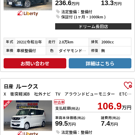
236.6
13.3
万円
万円
法定整備：整備付
保証付 (1ヶ月・1000km )
ドリーム長田店
2021(令和3)年
2.0万km
2000cc
年式
走行
排気
車検整備付
ダイヤモンドブラックパール
無
車検
色
修復
お問い合わせ
詳細はこちら
ルークス
日産
X 衝突軽減B 社外ナビ TV アラウンドビューモニター ETC 左パワースライドドア スマートキー プッシュスタート アイドリングストップ ステアリングスイッチ タッチパネルオートエアコン
中古車
106.9
万円
支払総額
(税込)
車両本体価格
諸費用
(税込)
(税込)
99.5
7.4
万円
万円
法定整備：整備付