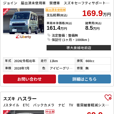
ジョイン 届出済未使用車 禁煙車 スズキセーフティサポート LEDヘッドライト 両側スライドドア スマートキー プッシュスタート 障害物センサー 運転席シートヒーター 電動格納ミラー
届出済未使用車
169.9
万円
支払総額
(税込)
車両本体価格
諸費用
(税込)
(税込)
161.4
8.5
万円
万円
法定整備：整備無
保証付 (1ヶ月・1000km )
堺大泉緑地前店
2026(令和8)年
12km
660cc
年式
走行
排気
2028年7月
アイビーグリーンメタリック
無
車検
色
修復
お問い合わせ
詳細はこちら
ハスラー
スズキ
Jスタイル ETC バックカメラ ナビ TV 衝突被害軽減システム オートライト スマートキー アイドリングストップ 電動格納ミラー シートヒーター ベンチシート CVT ESC CD DVD再生
中古車