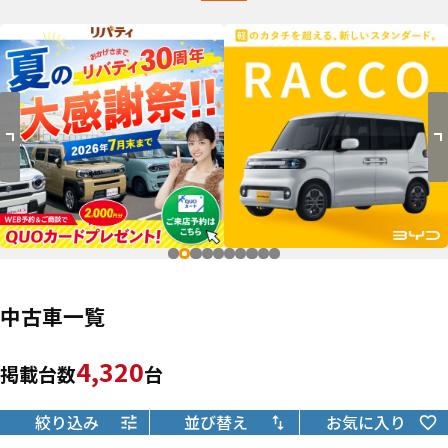
中古車一覧
4,320
掲載台数
台
絞り込み
並び替え
お気に入り