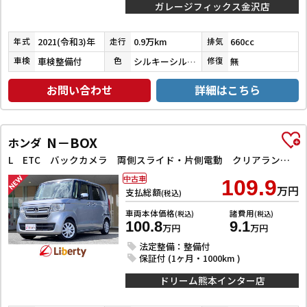
ガレージフィックス金沢店
2021(令和3)年
0.9万km
660cc
年式
走行
排気
車検整備付
シルキーシルバーメタリック
無
車検
色
修復
お問い合わせ
詳細はこちら
N－BOX
ホンダ
L ETC バックカメラ 両側スライド・片側電動 クリアランスソナー オートクルーズコントロール レーンアシスト 衝突被害軽減システム オートライト スマートキー アイドリングストップ 電動格納ミラー
中古車
109.9
万円
支払総額
(税込)
車両本体価格
諸費用
(税込)
(税込)
100.8
9.1
万円
万円
法定整備：整備付
保証付 (1ヶ月・1000km )
ドリーム熊本インター店