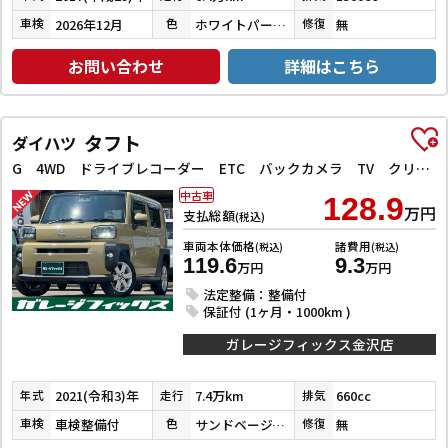
2026年12月
ホワイトパールクリスタルシャイン
無
車検
色
修復
お問い合わせ
詳細はこちら
タフト
ダイハツ
G 4WD ドライブレコーダー ETC バックカメラ TV クリアランスソナー レーンアシスト 衝突被害軽減システム オートライト LEDヘッドランプ ヘッドライトウォッシャー スマートキー
中古車
128.9
万円
支払総額
(税込)
車両本体価格
諸費用
(税込)
(税込)
119.6
9.3
万円
万円
法定整備：整備付
保証付 (1ヶ月・1000km )
ガレージフィックス金沢店
2021(令和3)年
7.4万km
660cc
年式
走行
排気
車検整備付
サンドベージュメタリック
無
車検
色
修復