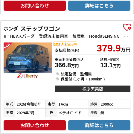
お問い合わせ
詳細はこちら
ステップワゴン
ホンダ
e：HEVスパーダ 登録済未使用車 禁煙車 HondaSENSING 両側自動ドア アダプティブクルーズコントロール 電子パーキング パワーバックドア アダプティブクルーズコントロール ブラインドスポットモニター
登録済未使用車
379.9
万円
支払総額
(税込)
車両本体価格
諸費用
(税込)
(税込)
366.8
13.1
万円
万円
法定整備：整備無
保証付 (1ヶ月・1000km )
松原天美店
2026(令和8)年
14km
2000cc
年式
走行
排気
2029年7月
メテオロイドグレーメタリック
無
車検
色
修復
お問い合わせ
詳細はこちら