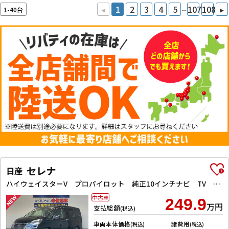
..
◂
1
2
3
4
5
107
108
▸
1-40台
セレナ
日産
ハイウェイスターV プロパイロット 純正10インチナビ TV Bluetooth対応 アラウンドビューモニター 両側自動ドア 電子パーキング クルーズコントロール LEDヘッドライト 革巻きステアリング スマートキー
中古車
249.9
万円
支払総額
(税込)
車両本体価格
諸費用
(税込)
(税込)