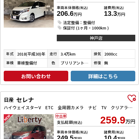
車両本体価格
諸費用
(税込)
(税込)
206.6
13.3
万円
万円
法定整備：整備付
保証付 (1ヶ月・1000km )
神戸店
2018(平成30)年
3.4万km
2000cc
年式
走行
排気
車検整備付
ブリリアントホワイトパール３コートパール
無
車検
色
修復
お問い合わせ
詳細はこちら
セレナ
日産
ハイウェイスターV ETC 全周囲カメラ ナビ TV クリアランスソナー オートクルーズコントロール 衝突被害軽減システム 両側電動スライドドア オートライト LEDヘッドランプ スマートキー
中古車
259.9
万円
支払総額
(税込)
車両本体価格
諸費用
(税込)
(税込)
249.5
10.4
万円
万円