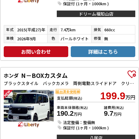
保証付 (1ヶ月・1000km )
ドリーム福知山店
2015(平成27)年
7.4万km
660cc
年式
走行
排気
2026年9月
パールホワイト
無
車検
色
修復
お問い合わせ
詳細はこちら
N－BOXカスタム
ホンダ
ブラックスタイル バックカメラ 両側電動スライドドア クリアランスソナー オートクルーズコントロール レーンアシスト 衝突被害軽減システム オートライト LEDヘッドランプ スマートキー アイドリングストップ
届出済未使用車
199.9
万円
支払総額
(税込)
車両本体価格
諸費用
(税込)
(税込)
190.2
9.7
万円
万円
法定整備：整備無
保証付 (1ヶ月・1000km )
八尾店