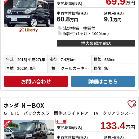
69.9
万円
支払総額
(税込)
車両本体価格
諸費用
(税込)
(税込)
60.8
9.1
万円
万円
法定整備：整備付
保証付 (1ヶ月・1000km )
堺大泉緑地前店
2015(平成27)年
7.4万km
660cc
年式
走行
排気
2026年9月
クールカーキパールメタリック／ホワイト
無
車検
色
修復
お問い合わせ
詳細はこちら
N－BOX
ホンダ
G ETC バックカメラ 両側スライドドア TV クリアランスソナー オートクルーズコントロール レーンアシスト 衝突被害軽減システム オートライト LEDヘッドランプ スマートキー
中古車
133.4
万円
支払総額
(税込)
車両本体価格
諸費用
(税込)
(税込)