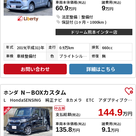
車両本体価格
諸費用
(税込)
(税込)
60.9
9
万円
万円
法定整備：整備付
保証付 (1ヶ月・1000km )
ドリーム熊本インター店
2019(平成31)年
0.9万km
660cc
年式
走行
排気
車検整備付
ブライトシルバーメタリック
無
車検
色
修復
お問い合わせ
詳細はこちら
N－BOXカスタム
ホンダ
L HondaSENSING 純正ナビ Bカメラ ETC アダプティブクルーズコントロール 左パワースライドドア 前席シートヒーター LEDヘッドライト フォグライト スマートキー プッシュスタート
中古車
144.9
万円
支払総額
(税込)
車両本体価格
諸費用
(税込)
(税込)
135.8
9.1
万円
万円