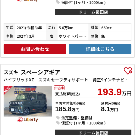
保証付 (1ヶ月・1000km )
ドリーム長田店
2021(令和3)年
5.6万km
660cc
年式
走行
排気
2027年3月
ホワイトパール３コートパール
無
車検
色
修復
お問い合わせ
詳細はこちら
スペーシアギア
スズキ
ハイブリッドXZ スズキセーフティサポート 純正9インチナビ TV Bluetooth対応 全方位カメラ 両側自動ドア ヘッドアップディスプレイ アダプティブクルーズコントロール ステアリングヒーター LEDヘッドライ
中古車
193.9
万円
支払総額
(税込)
車両本体価格
諸費用
(税込)
(税込)
185.8
8.1
万円
万円
法定整備：整備付
保証付 (1ヶ月・1000km )
ドリーム長田店