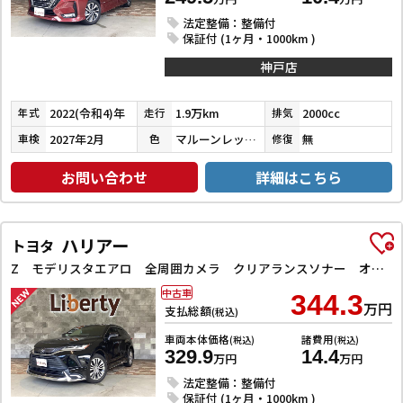
法定整備：整備付
保証付 (1ヶ月・1000km )
神戸店
2022(令和4)年
1.9万km
2000cc
年式
走行
排気
2027年2月
マルーンレッドマルチフレックスパールメタリック
無
車検
色
修復
お問い合わせ
詳細はこちら
ハリアー
トヨタ
Z モデリスタエアロ 全周囲カメラ クリアランスソナー オートクルーズコントロール レーンアシスト パワーシート 衝突被害軽減システム ナビ TV オートマチックハイビーム オートライト LEDヘッドラン
中古車
344.3
万円
支払総額
(税込)
車両本体価格
諸費用
(税込)
(税込)
329.9
14.4
万円
万円
法定整備：整備付
保証付 (1ヶ月・1000km )