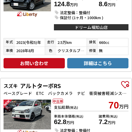
124.8
8.6
万円
万円
法定整備：整備付
保証付 (1ヶ月・1000km )
ドリーム福知山店
2023(令和5)年
2.5万km
660cc
年式
走行
排気
2028年8月
クリスタルブラックパール
無
車検
色
修復
お問い合わせ
詳細はこちら
アルトターボRS
スズキ
ベースグレード ETC バックカメラ ナビ 衝突被害軽減システム オートライト HID スマートキー アイドリングストップ 電動格納ミラー シートヒーター AT 盗難防止システム ABS ESC アルミホイール
中古車
70
万円
支払総額
(税込)
車両本体価格
諸費用
(税込)
(税込)
62.8
7.2
万円
万円
法定整備：整備付