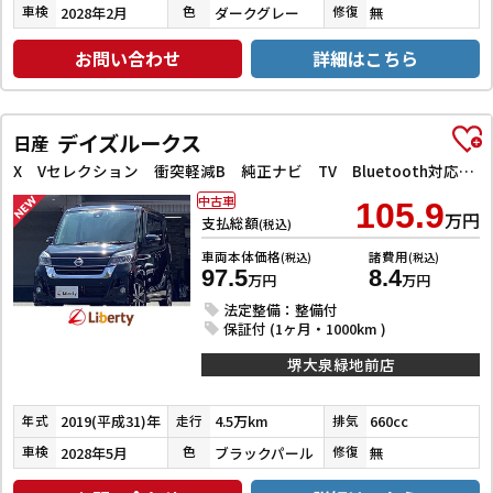
2028年2月
ダークグレー
無
車検
色
修復
お問い合わせ
詳細はこちら
デイズルークス
日産
X Vセレクション 衝突軽減B 純正ナビ TV Bluetooth対応 アラウンドビューモニター 両側自動ドア 革巻きステアリング HIDヘッドライト フォグライト スマートキー プッシュスタート アイドリングストップ
中古車
105.9
万円
支払総額
(税込)
車両本体価格
諸費用
(税込)
(税込)
97.5
8.4
万円
万円
法定整備：整備付
保証付 (1ヶ月・1000km )
堺大泉緑地前店
2019(平成31)年
4.5万km
660cc
年式
走行
排気
2028年5月
ブラックパール
無
車検
色
修復