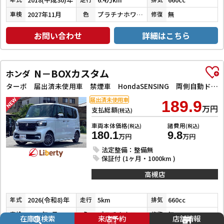
2027年11月
プラチナホワイトパール
無
車検
色
修復
お問い合わせ
詳細はこちら
N－BOXカスタム
ホンダ
ターボ 届出済未使用車 禁煙車 HondaSENSING 両側自動ドア アダプティブクルーズコントロール 電子パーキング 革巻きステアリング パドルシフト 前席シートヒーター LEDヘッドライト スマートキー
届出済未使用車
189.9
万円
支払総額
(税込)
車両本体価格
諸費用
(税込)
(税込)
180.1
9.8
万円
万円
法定整備：整備無
保証付 (1ヶ月・1000km )
高槻店
2026(令和8)年
5km
660cc
年式
走行
排気
2029年7月
プラチナホワイトパール
無
車検
色
修復
在庫車検索
来店予約
店舗情報