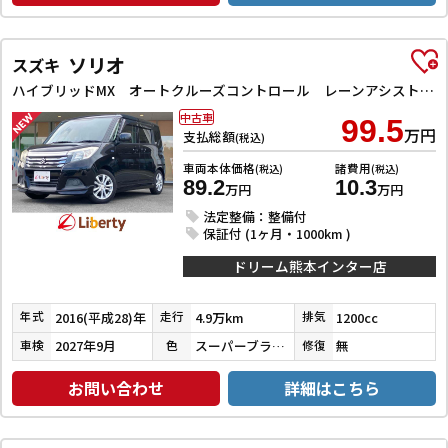
ソリオ
スズキ
ハイブリッドMX オートクルーズコントロール レーンアシスト 衝突被害軽減システム 両側スライド・片側電動 スマートキー アイドリングストップ 電動格納ミラー シートヒーター ウォークスルー CVT アルミホイール
中古車
99.5
万円
支払総額
(税込)
車両本体価格
諸費用
(税込)
(税込)
89.2
10.3
万円
万円
法定整備：整備付
保証付 (1ヶ月・1000km )
ドリーム熊本インター店
2016(平成28)年
4.9万km
1200cc
年式
走行
排気
2027年9月
スーパーブラックパール
無
車検
色
修復
お問い合わせ
詳細はこちら