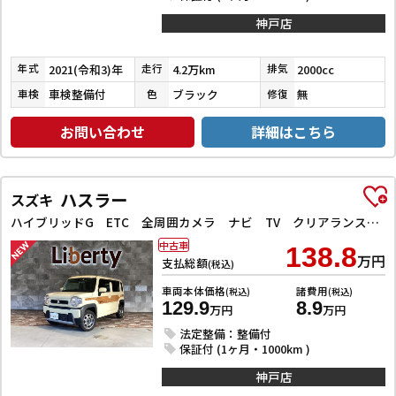
神戸店
2021(令和3)年
4.2万km
2000cc
年式
走行
排気
車検整備付
ブラック
無
車検
色
修復
お問い合わせ
詳細はこちら
ハスラー
スズキ
ハイブリッドG ETC 全周囲カメラ ナビ TV クリアランスソナー オートクルーズコントロール レーンアシスト 衝突被害軽減システム オートライト スマートキー アイドリングストップ
中古車
138.8
万円
支払総額
(税込)
車両本体価格
諸費用
(税込)
(税込)
129.9
8.9
万円
万円
法定整備：整備付
保証付 (1ヶ月・1000km )
神戸店