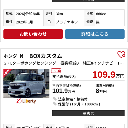
2026(令和8)年
3km
660cc
年式
走行
排気
2029年6月
プラチナホワイトパール
無
車検
色
修復
お問い合わせ
詳細はこちら
N－BOXカスタム
ホンダ
G・Lターボホンダセンシング 衝突軽減B 純正8インチナビ TV Bluetooth対応 Bカメラ ビルドインETC 両側自動ドア アダプティブクルーズコントロール 革巻きステアリング パドルシフト LEDヘッドライト スマートキ
中古車
109.9
万円
支払総額
(税込)
車両本体価格
諸費用
(税込)
(税込)
101.9
8
万円
万円
法定整備：整備付
保証付 (1ヶ月・1000km )
高槻店
2018(平成30)年
6.4万km
660cc
年式
走行
排気