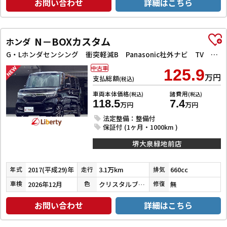
お問い合わせ
詳細はこちら
N－BOXカスタム
ホンダ
G・Lホンダセンシング 衝突軽減B Panasonic社外ナビ TV Bカメラ ビルドインETC アダプティブクルーズコントロール 左パワースライドドア LEDヘッドライト フォグライト スマートキー プッシュスタート
中古車
125.9
万円
支払総額
(税込)
車両本体価格
諸費用
(税込)
(税込)
118.5
7.4
万円
万円
法定整備：整備付
保証付 (1ヶ月・1000km )
堺大泉緑地前店
2017(平成29)年
3.1万km
660cc
年式
走行
排気
2026年12月
クリスタルブラックパール
無
車検
色
修復
お問い合わせ
詳細はこちら