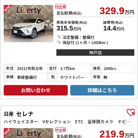
中古車
329.9
万円
支払総額
(税込)
車両本体価格
諸費用
(税込)
(税込)
315.5
14.4
万円
万円
法定整備：整備付
保証付 (1ヶ月・1000km )
神戸店
2021(令和3)年
3.7万km
2000cc
年式
走行
排気
車検整備付
ホワイトパールクリスタルシャイン
無
車検
色
修復
お問い合わせ
詳細はこちら
セレナ
日産
ハイウェイスター Vセレクション ETC 全周囲カメラ ナビ TV クリアランスソナー オートクルーズコントロール パークアシスト 衝突被害軽減システム 両側電動スライドドア オートライト LEDヘッドランプ
中古車
219.9
万円
支払総額
(税込)