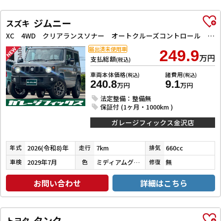
ジムニー
スズキ
XC 4WD クリアランスソナー オートクルーズコントロール レーンアシスト 衝突被害軽減システム オートライト LEDヘッドランプ ヘッドライトウォッシャー スマートキー アイドリングストップ
届出済未使用車
249.9
万円
支払総額
(税込)
車両本体価格
諸費用
(税込)
(税込)
240.8
9.1
万円
万円
法定整備：整備無
保証付 (1ヶ月・1000km )
ガレージフィックス金沢店
2026(令和8)年
7km
660cc
年式
走行
排気
2029年7月
ミディアムグレー
無
車検
色
修復
お問い合わせ
詳細はこちら
タンク
トヨタ