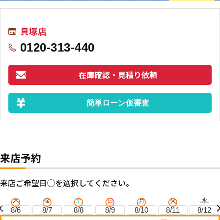
貝塚店
0120-313-440
在庫確認・見積り依頼
簡単ローン仮審査
来店予約
来店ご希望日◯を選択してください。
木
金
土
日
月
火
水
8/6
8/7
8/8
8/9
8/10
8/11
8/12