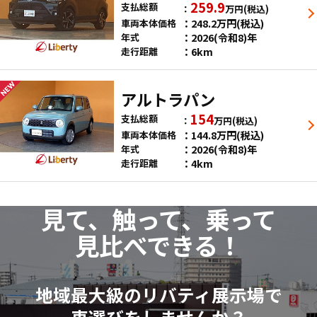
259.9
支払総額
万円
(税込)
248.2
万円
(税込)
車両本体価格
2026(令和8)年
年式
6km
走行距離
アルトラパン
154
支払総額
万円
(税込)
144.8
万円
(税込)
車両本体価格
2026(令和8)年
年式
4km
走行距離
見て、触って、乗って
見比べできる！
地域最大級のリバティ展示場で
車選びをしませんか？