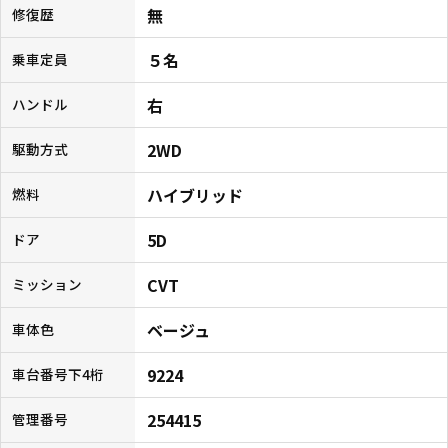
無
修復歴
５名
乗車定員
右
ハンドル
2WD
駆動方式
ハイブリッド
燃料
5D
ドア
CVT
ミッション
ベージュ
車体色
9224
車台番号下4桁
254415
管理番号