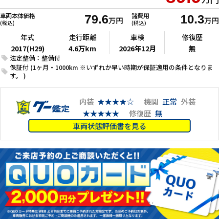
車両本体価格
諸費用
79.6
10.3
万円
万円
(税込)
(税込)
年式
走行距離
車検
修復歴
2017(H29)
4.6万km
2026年12月
無
法定整備：整備付
保証付 (1ヶ月・1000km ※いずれか早い時期が保証適用の条件となりま
す。 )
内装
★★★★☆
機関
正常
外装
★★★★★
修復歴
無
車両状態評価書を見る