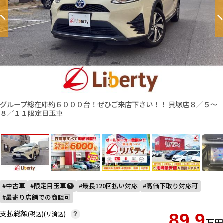
グループ総在庫約６０００台！ぜひご来店下さい！！ 貝塚店８／５〜
８／１１限定目玉車
中古車
限定目玉車
最長120回払い対応
高価下取り対応可
?
最寄り店舗での商談可
支払総額
(税込)(リ済込)
89.9
?
万円