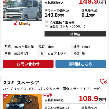
149.9
万円
支払総額
(税込)
車両本体価格
諸費用
(税込)
(税込)
140.8
9.1
万円
万円
法定整備：整備無
保証付 (1ヶ月・1000km )
精華店
2026(令和8)年
7km
660cc
年式
走行
排気
2029年4月
ピュアホワイトパール
無
車検
色
修復
お問い合わせ
詳細はこちら
スペーシア
スズキ
ハイブリッドG ETC バックカメラ 両側スライドドア ナビ TV クリアランスソナー レーンアシスト 衝突被害軽減システム オートライト スマートキー アイドリングストップ 電動格納ミラー ベンチシート CVT
中古車
108.9
万円
支払総額
(税込)
車両本体価格
諸費用
(税込)
(税込)