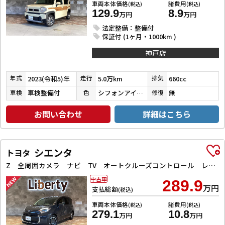
車両本体価格
諸費用
(税込)
(税込)
129.9
8.9
万円
万円
法定整備：整備付
保証付 (1ヶ月・1000km )
神戸店
2023(令和5)年
5.0万km
660cc
年式
走行
排気
車検整備付
シフォンアイボリーメタリック
無
車検
色
修復
お問い合わせ
詳細はこちら
シエンタ
トヨタ
Z 全周囲カメラ ナビ TV オートクルーズコントロール レーンアシスト 衝突被害軽減システム 両側電動スライドドア オートマチックハイビーム オートライト LEDヘッドランプ スマートキー
中古車
289.9
万円
支払総額
(税込)
車両本体価格
諸費用
(税込)
(税込)
279.1
10.8
万円
万円