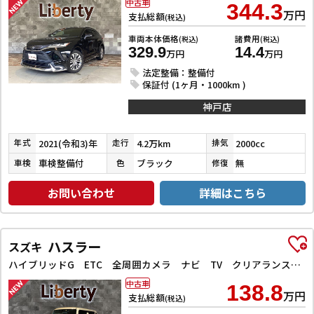
中古車
344.3
万円
支払総額
(税込)
車両本体価格
諸費用
(税込)
(税込)
329.9
14.4
万円
万円
法定整備：整備付
保証付 (1ヶ月・1000km )
神戸店
2021(令和3)年
4.2万km
2000cc
年式
走行
排気
車検整備付
ブラック
無
車検
色
修復
お問い合わせ
詳細はこちら
ハスラー
スズキ
ハイブリッドG ETC 全周囲カメラ ナビ TV クリアランスソナー オートクルーズコントロール レーンアシスト 衝突被害軽減システム オートライト スマートキー アイドリングストップ
中古車
138.8
万円
支払総額
(税込)