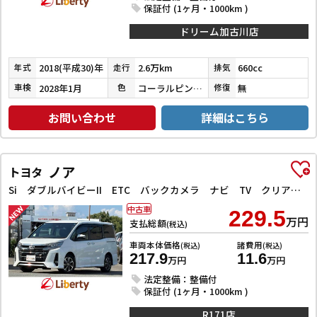
保証付 (1ヶ月・1000km )
ドリーム加古川店
2018(平成30)年
2.6万km
660cc
年式
走行
排気
2028年1月
コーラルピンクマイカ
無
車検
色
修復
お問い合わせ
詳細はこちら
ノア
トヨタ
Si ダブルバイビーII ETC バックカメラ ナビ TV クリアランスソナー オートクルーズコントロール レーンアシスト 衝突被害軽減システム 両側電動スライドドア オートマチックハイビーム オートライト
中古車
229.5
万円
支払総額
(税込)
車両本体価格
諸費用
(税込)
(税込)
217.9
11.6
万円
万円
法定整備：整備付
保証付 (1ヶ月・1000km )
R171店