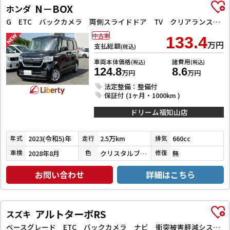
N－BOX
ホンダ
G ETC バックカメラ 両側スライドドア TV クリアランスソナー オートクルーズコントロール レーンアシスト 衝突被害軽減システム オートライト LEDヘッドランプ スマートキー
中古車
133.4
万円
支払総額
(税込)
車両本体価格
諸費用
(税込)
(税込)
124.8
8.6
万円
万円
法定整備：整備付
保証付 (1ヶ月・1000km )
ドリーム福知山店
2023(令和5)年
2.5万km
660cc
年式
走行
排気
2028年8月
クリスタルブラックパール
無
車検
色
修復
お問い合わせ
詳細はこちら
アルトターボRS
スズキ
ベースグレード ETC バックカメラ ナビ 衝突被害軽減システム オートライト HID スマートキー アイドリングストップ 電動格納ミラー シートヒーター AT 盗難防止システム ABS ESC アルミホイール