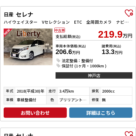
セレナ
日産
ハイウェイスター Vセレクション ETC 全周囲カメラ ナビ TV クリアランスソナー オートクルーズコントロール パークアシスト 衝突被害軽減システム 両側電動スライドドア オートライト LEDヘッドランプ
中古車
219.9
万円
支払総額
(税込)
車両本体価格
諸費用
(税込)
(税込)
206.6
13.3
万円
万円
法定整備：整備付
保証付 (1ヶ月・1000km )
神戸店
2018(平成30)年
3.4万km
2000cc
年式
走行
排気
車検整備付
ブリリアントホワイトパール３コートパール
無
車検
色
修復
お問い合わせ
詳細はこちら
セレナ
日産