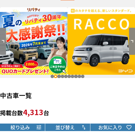
中古車一覧
4,313
掲載台数
台
絞り込み
並び替え
お気に入り