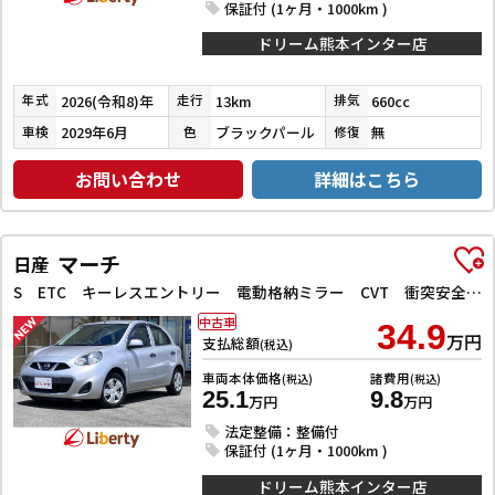
保証付 (1ヶ月・1000km )
ドリーム熊本インター店
2026(令和8)年
13km
660cc
年式
走行
排気
2029年6月
ブラックパール
無
車検
色
修復
お問い合わせ
詳細はこちら
マーチ
日産
S ETC キーレスエントリー 電動格納ミラー CVT 衝突安全ボディ ABS ESC エアコン パワーステアリング パワーウィンドウ
中古車
34.9
万円
支払総額
(税込)
車両本体価格
諸費用
(税込)
(税込)
25.1
9.8
万円
万円
法定整備：整備付
保証付 (1ヶ月・1000km )
ドリーム熊本インター店