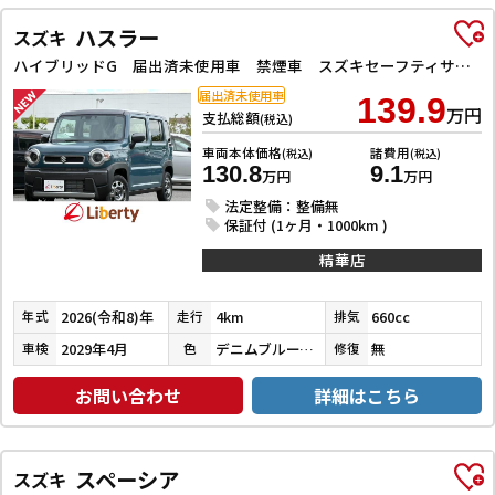
ハスラー
スズキ
ハイブリッドG 届出済未使用車 禁煙車 スズキセーフティサポート アダプティブクルーズコントロール LEDヘッドライト スマートキー プッシュスタート アイドリングストップ 前席シートヒーター ステアリングスイッチ
届出済未使用車
139.9
万円
支払総額
(税込)
車両本体価格
諸費用
(税込)
(税込)
130.8
9.1
万円
万円
法定整備：整備無
保証付 (1ヶ月・1000km )
精華店
2026(令和8)年
4km
660cc
年式
走行
排気
2029年4月
デニムブルーメタリックガンメタリック２Ｔ
無
車検
色
修復
お問い合わせ
詳細はこちら
スペーシア
スズキ