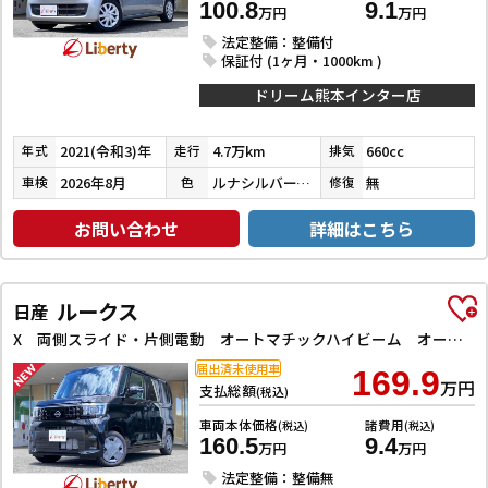
100.8
9.1
万円
万円
法定整備：整備付
保証付 (1ヶ月・1000km )
ドリーム熊本インター店
2021(令和3)年
4.7万km
660cc
年式
走行
排気
2026年8月
ルナシルバーメタリック
無
車検
色
修復
お問い合わせ
詳細はこちら
ルークス
日産
X 両側スライド・片側電動 オートマチックハイビーム オートライト スマートキー アイドリングストップ 電動格納ミラー ベンチシート CVT USB エアコン パワーステアリング パワーウィンドウ
届出済未使用車
169.9
万円
支払総額
(税込)
車両本体価格
諸費用
(税込)
(税込)
160.5
9.4
万円
万円
法定整備：整備無