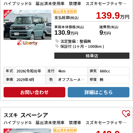
ハイブリッドG 届出済未使用車 禁煙車 スズキセーフティサポート LEDヘッドライト スマートキー プッシュスタート アイドリングストップ 両側スライドドア ステアリングスイッチ 電動格納ミラー オートエアコン
届出済未使用車
139.9
万円
支払総額
(税込)
車両本体価格
諸費用
(税込)
(税込)
130.9
9
万円
万円
法定整備：整備無
保証付 (1ヶ月・1000km )
精華店
2026(令和8)年
4km
660cc
年式
走行
排気
2029年4月
オフブルーメタリック
無
車検
色
修復
お問い合わせ
詳細はこちら
スペーシア
スズキ
ハイブリッドG 届出済未使用車 禁煙車 スズキセーフティサポート LEDヘッドライト スマートキー プッシュスタート アイドリングストップ 両側スライドドア ステアリングスイッチ 電動格納ミラー オートエアコン
届出済未使用車