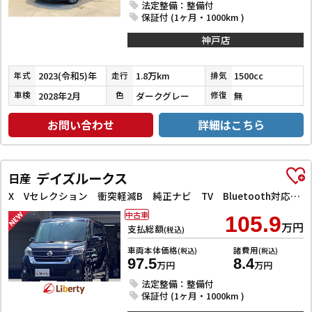
法定整備：整備付
保証付 (1ヶ月・1000km )
神戸店
2023(令和5)年
1.8万km
1500cc
年式
走行
排気
2028年2月
ダークグレー
無
車検
色
修復
お問い合わせ
詳細はこちら
デイズルークス
日産
X Vセレクション 衝突軽減B 純正ナビ TV Bluetooth対応 アラウンドビューモニター 両側自動ドア 革巻きステアリング HIDヘッドライト フォグライト スマートキー プッシュスタート アイドリングストップ
中古車
105.9
万円
支払総額
(税込)
車両本体価格
諸費用
(税込)
(税込)
97.5
8.4
万円
万円
法定整備：整備付
保証付 (1ヶ月・1000km )