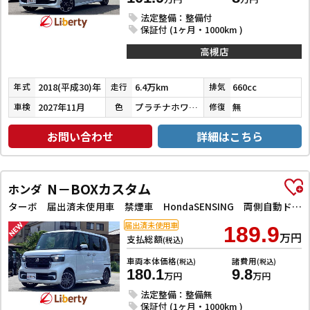
法定整備：整備付
保証付 (1ヶ月・1000km )
高槻店
2018(平成30)年
6.4万km
660cc
年式
走行
排気
2027年11月
プラチナホワイトパール
無
車検
色
修復
お問い合わせ
詳細はこちら
N－BOXカスタム
ホンダ
ターボ 届出済未使用車 禁煙車 HondaSENSING 両側自動ドア アダプティブクルーズコントロール 電子パーキング 革巻きステアリング パドルシフト 前席シートヒーター LEDヘッドライト スマートキー
届出済未使用車
189.9
万円
支払総額
(税込)
車両本体価格
諸費用
(税込)
(税込)
180.1
9.8
万円
万円
法定整備：整備無
保証付 (1ヶ月・1000km )