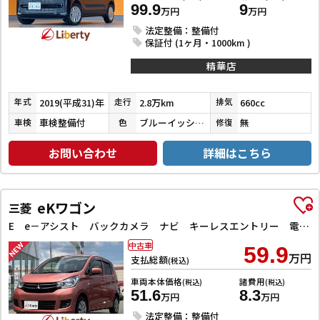
99.9
9
万円
万円
法定整備：整備付
保証付 (1ヶ月・1000km )
精華店
2019(平成31)年
2.8万km
660cc
年式
走行
排気
車検整備付
ブルーイッシュブラックパール３
無
車検
色
修復
お問い合わせ
詳細はこちら
eKワゴン
三菱
E e－アシスト バックカメラ ナビ キーレスエントリー 電動格納ミラー シートヒーター ベンチシート CVT ABS ESC 衝突安全ボディ エアコン パワーステアリング パワーウィンドウ
中古車
59.9
万円
支払総額
(税込)
車両本体価格
諸費用
(税込)
(税込)
51.6
8.3
万円
万円
法定整備：整備付