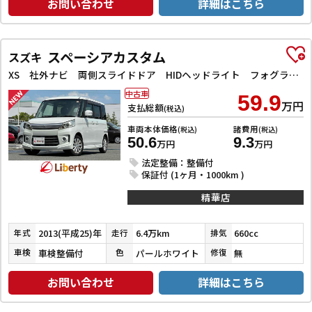
お問い合わせ
詳細はこちら
スペーシアカスタム
スズキ
XS 社外ナビ 両側スライドドア HIDヘッドライト フォグライト スマートキー プッシュスタート 電動格納ミラー オートエアコン 純正アルミホイール
中古車
59.9
万円
支払総額
(税込)
車両本体価格
諸費用
(税込)
(税込)
50.6
9.3
万円
万円
法定整備：整備付
保証付 (1ヶ月・1000km )
精華店
2013(平成25)年
6.4万km
660cc
年式
走行
排気
車検整備付
パールホワイト
無
車検
色
修復
お問い合わせ
詳細はこちら