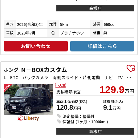
高槻店
2026(令和8)年
5km
660cc
年式
走行
排気
2029年7月
プラチナホワイトパール
無
車検
色
修復
お問い合わせ
詳細はこちら
N－BOXカスタム
ホンダ
L ETC バックカメラ 両側スライド・片側電動 ナビ TV クリアランスソナー オートクルーズコントロール レーンアシスト 衝突被害軽減システム オートライト LEDヘッドランプ
中古車
129.9
万円
支払総額
(税込)
車両本体価格
諸費用
(税込)
(税込)
120.8
9.1
万円
万円
法定整備：整備付
保証付 (1ヶ月・1000km )
高槻店