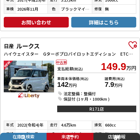
2026年11月
ブラックマイカメタリック
無
車検
色
修復
お問い合わせ
詳細はこちら
ルークス
日産
ハイウェイスター Gターボプロパイロットエディション ETC 全周囲カメラ 両側電動スライドドア ナビ TV クリアランスソナー オートクルーズコントロール オートライト スマートキー アイドリングストップ 電動格納ミラー CVT Bluetooth
中古車
149.9
万円
支払総額
(税込)
車両本体価格
諸費用
(税込)
(税込)
142
7.9
万円
万円
法定整備：整備付
保証付 (1ヶ月・1000km )
R171店
2022(令和4)年
4.6万km
660cc
年式
走行
排気
2027年11月
ホワイトパール３コートパール
無
車検
色
修復
在庫車検索
来店予約
店舗情報