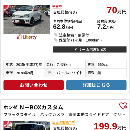
中古車
70
万円
支払総額
(税込)
車両本体価格
諸費用
(税込)
(税込)
62.8
7.2
万円
万円
法定整備：整備付
保証付 (1ヶ月・1000km )
ドリーム福知山店
2015(平成27)年
7.4万km
660cc
年式
走行
排気
2026年9月
パールホワイト
無
車検
色
修復
お問い合わせ
詳細はこちら
N－BOXカスタム
ホンダ
ブラックスタイル バックカメラ 両側電動スライドドア クリアランスソナー オートクルーズコントロール レーンアシスト 衝突被害軽減システム オートライト LEDヘッドランプ スマートキー アイドリングストップ
届出済未使用車
199.9
万円
支払総額
(税込)