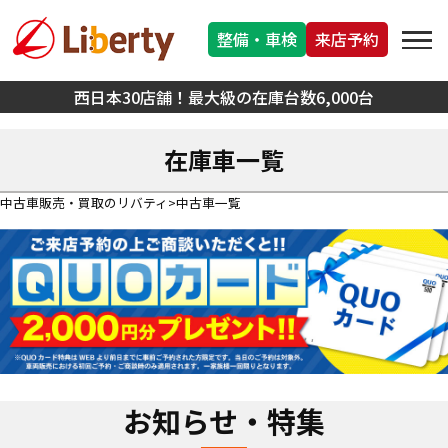
整備・車検
来店予約
西日本30店舗！最大級の在庫台数6,000台
在庫車一覧
中古車販売・買取のリバティ
中古車一覧
お知らせ・特集