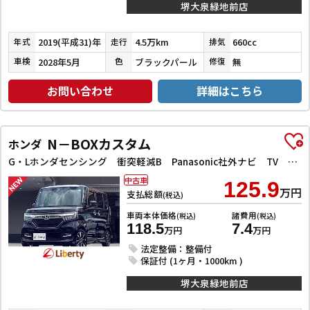
堺大泉緑地前店
2019(平成31)年
4.5万km
660cc
年式
走行
排気
2028年5月
ブラックパール
無
車検
色
修復
お問い合わせ
詳細はこちら
N－BOXカスタム
ホンダ
G・Lホンダセンシング 衝突軽減B Panasonic社外ナビ TV Bカメラ ビルドインETC アダプティブクルーズコントロール 左パワースライドドア LEDヘッドライト フォグライト スマートキー プッシュスタート
中古車
125.9
万円
支払総額
(税込)
車両本体価格
諸費用
(税込)
(税込)
118.5
7.4
万円
万円
法定整備：整備付
保証付 (1ヶ月・1000km )
堺大泉緑地前店