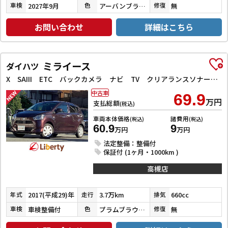
2027年9月
アーバンブラウンパールメタリック
無
車検
色
修復
お問い合わせ
詳細はこちら
ミライース
ダイハツ
X SAIII ETC バックカメラ ナビ TV クリアランスソナー 衝突被害軽減システム オートマチックハイビーム LEDヘッドランプ キーレスエントリー アイドリングストップ 電動格納ミラー
中古車
69.9
万円
支払総額
(税込)
車両本体価格
諸費用
(税込)
(税込)
60.9
9
万円
万円
法定整備：整備付
保証付 (1ヶ月・1000km )
高槻店
2017(平成29)年
3.7万km
660cc
年式
走行
排気
車検整備付
プラムブラウンクリスタルマイカ
無
車検
色
修復