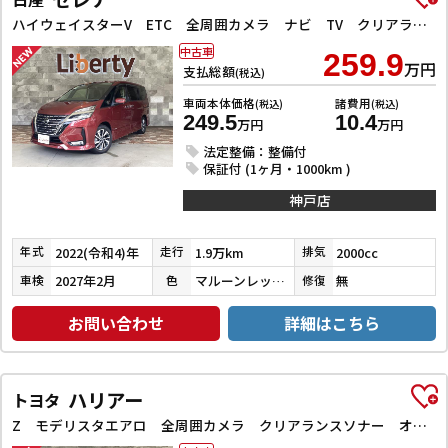
ハイウェイスターV ETC 全周囲カメラ ナビ TV クリアランスソナー オートクルーズコントロール 衝突被害軽減システム 両側電動スライドドア オートライト LEDヘッドランプ スマートキー
中古車
259.9
万円
支払総額
(税込)
車両本体価格
諸費用
(税込)
(税込)
249.5
10.4
万円
万円
法定整備：整備付
保証付 (1ヶ月・1000km )
神戸店
2022(令和4)年
1.9万km
2000cc
年式
走行
排気
2027年2月
マルーンレッドマルチフレックスパールメタリック
無
車検
色
修復
お問い合わせ
詳細はこちら
ハリアー
トヨタ
Z モデリスタエアロ 全周囲カメラ クリアランスソナー オートクルーズコントロール レーンアシスト パワーシート 衝突被害軽減システム ナビ TV オートマチックハイビーム オートライト LEDヘッドラン