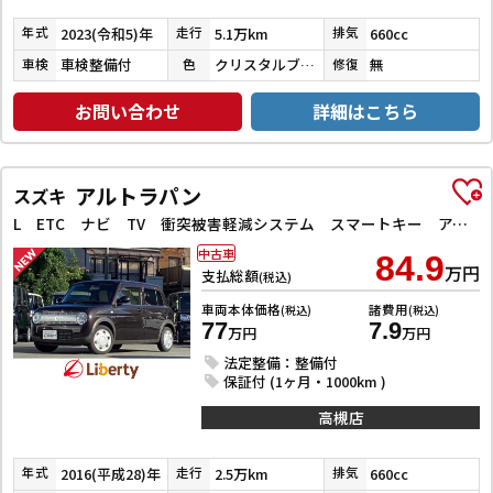
2023(令和5)年
5.1万km
660cc
年式
走行
排気
車検整備付
クリスタルブラックパール
無
車検
色
修復
お問い合わせ
詳細はこちら
アルトラパン
スズキ
L ETC ナビ TV 衝突被害軽減システム スマートキー アイドリングストップ 電動格納ミラー シートヒーター ベンチシート CVT 盗難防止システム ABS ESC CD 衝突安全ボディ エアコン
中古車
84.9
万円
支払総額
(税込)
車両本体価格
諸費用
(税込)
(税込)
77
7.9
万円
万円
法定整備：整備付
保証付 (1ヶ月・1000km )
高槻店
2016(平成28)年
2.5万km
660cc
年式
走行
排気