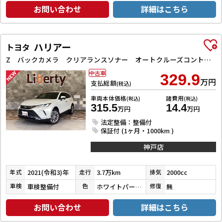
お問い合わせ
詳細はこちら
ハリアー
トヨタ
Z バックカメラ クリアランスソナー オートクルーズコントロール レーンアシスト パワーシート 衝突被害軽減システム ナビ TV オートマチックハイビーム オートライト LEDヘッドランプ 電動リアゲート
中古車
329.9
万円
支払総額
(税込)
車両本体価格
諸費用
(税込)
(税込)
315.5
14.4
万円
万円
法定整備：整備付
保証付 (1ヶ月・1000km )
神戸店
2021(令和3)年
3.7万km
2000cc
年式
走行
排気
車検整備付
ホワイトパールクリスタルシャイン
無
車検
色
修復
お問い合わせ
詳細はこちら