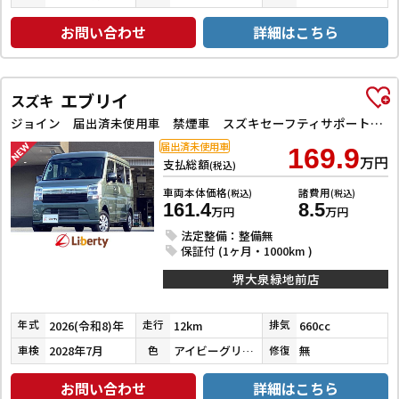
お問い合わせ
詳細はこちら
エブリイ
スズキ
ジョイン 届出済未使用車 禁煙車 スズキセーフティサポート LEDヘッドライト 両側スライドドア スマートキー プッシュスタート 障害物センサー 運転席シートヒーター 電動格納ミラー
届出済未使用車
169.9
万円
支払総額
(税込)
車両本体価格
諸費用
(税込)
(税込)
161.4
8.5
万円
万円
法定整備：整備無
保証付 (1ヶ月・1000km )
堺大泉緑地前店
2026(令和8)年
12km
660cc
年式
走行
排気
2028年7月
アイビーグリーンメタリック
無
車検
色
修復
お問い合わせ
詳細はこちら