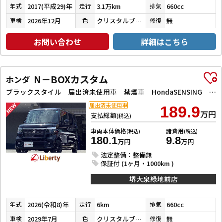
2017(平成29)年
3.1万km
660cc
年式
走行
排気
2026年12月
クリスタルブラックパール
無
車検
色
修復
お問い合わせ
詳細はこちら
N－BOXカスタム
ホンダ
ブラックスタイル 届出済未使用車 禁煙車 HondaSENSING 両側自動ドア アダプティブクルーズコントロール 電子パーキング 前席シートヒーター LEDヘッドライト スマートキー プッシュスタート 純正アルミ
届出済未使用車
189.9
万円
支払総額
(税込)
車両本体価格
諸費用
(税込)
(税込)
180.1
9.8
万円
万円
法定整備：整備無
保証付 (1ヶ月・1000km )
堺大泉緑地前店
2026(令和8)年
6km
660cc
年式
走行
排気
2029年7月
クリスタルブラックパール
無
車検
色
修復