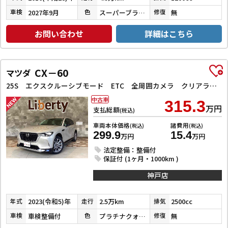
2027年9月
スーパーブラックパール
無
車検
色
修復
お問い合わせ
詳細はこちら
CX－60
マツダ
25S エクスクルーシブモード ETC 全周囲カメラ クリアランスソナー オートクルーズコントロール レーンアシスト パワーシート 衝突被害軽減システム サンルーフ TV オートマチックハイビーム オートライト 電動リアゲート
中古車
315.3
万円
支払総額
(税込)
車両本体価格
諸費用
(税込)
(税込)
299.9
15.4
万円
万円
法定整備：整備付
保証付 (1ヶ月・1000km )
神戸店
2023(令和5)年
2.5万km
2500cc
年式
走行
排気
車検整備付
プラチナクォーツメタリック
無
車検
色
修復