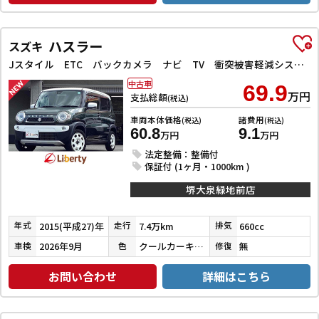
ハスラー
スズキ
Jスタイル ETC バックカメラ ナビ TV 衝突被害軽減システム オートライト スマートキー アイドリングストップ 電動格納ミラー シートヒーター ベンチシート CVT ESC CD DVD再生
中古車
69.9
万円
支払総額
(税込)
車両本体価格
諸費用
(税込)
(税込)
60.8
9.1
万円
万円
法定整備：整備付
保証付 (1ヶ月・1000km )
堺大泉緑地前店
2015(平成27)年
7.4万km
660cc
年式
走行
排気
2026年9月
クールカーキパールメタリック／ホワイト
無
車検
色
修復
お問い合わせ
詳細はこちら