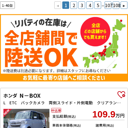
..
◂
1
2
3
4
5
107
108
▸
1-40台
N－BOX
ホンダ
L ETC バックカメラ 両側スライド・片側電動 クリアランスソナー オートクルーズコントロール レーンアシスト 衝突被害軽減システム オートライト スマートキー アイドリングストップ 電動格納ミラー
中古車
109.9
万円
支払総額
(税込)
車両本体価格
諸費用
(税込)
(税込)