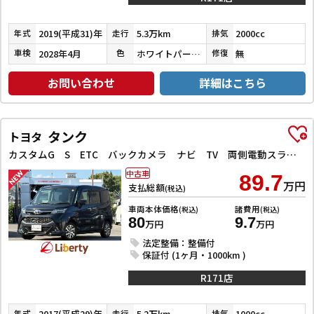
2019(平成31)年
5.3万km
2000cc
年式
走行
排気
2028年4月
ホワイトパールクリスタルシャイン
無
車検
色
修復
お問い合わせ
詳細はこちら
タンク
トヨタ
カスタムG S ETC バックカメラ ナビ TV 両側電動スライドドア オートクルーズコントロール 衝突被害軽減システム アルミホイール オートライト LEDヘッドランプ スマートキー アイドリングストップ
中古車
89.7
万円
支払総額
(税込)
車両本体価格
諸費用
(税込)
(税込)
80
9.7
万円
万円
法定整備：整備付
保証付 (1ヶ月・1000km )
R171店
2017(平成29)年
5.2万km
1000cc
年式
走行
排気