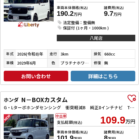
車両本体価格
諸費用
(税込)
(税込)
190.2
9.7
万円
万円
法定整備：整備無
保証付 (1ヶ月・1000km )
八尾店
2026(令和8)年
3km
660cc
年式
走行
排気
2029年6月
プラチナホワイトパール
無
車検
色
修復
お問い合わせ
詳細はこちら
N－BOXカスタム
ホンダ
G・Lターボホンダセンシング 衝突軽減B 純正8インチナビ TV Bluetooth対応 Bカメラ ビルドインETC 両側自動ドア アダプティブクルーズコントロール 革巻きステアリング パドルシフト LEDヘッドライト スマートキ
中古車
109.9
万円
支払総額
(税込)
車両本体価格
諸費用
(税込)
(税込)
101.9
8
万円
万円