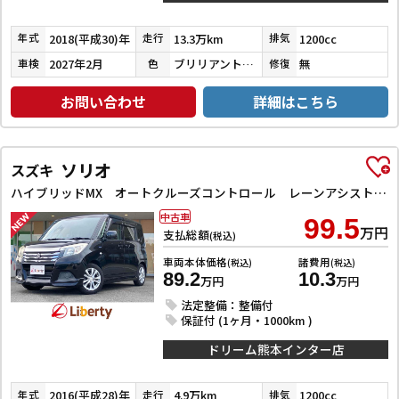
2018(平成30)年
13.3万km
1200cc
年式
走行
排気
2027年2月
ブリリアントシルバー
無
車検
色
修復
お問い合わせ
詳細はこちら
ソリオ
スズキ
ハイブリッドMX オートクルーズコントロール レーンアシスト 衝突被害軽減システム 両側スライド・片側電動 スマートキー アイドリングストップ 電動格納ミラー シートヒーター ウォークスルー CVT アルミホイール
中古車
99.5
万円
支払総額
(税込)
車両本体価格
諸費用
(税込)
(税込)
89.2
10.3
万円
万円
法定整備：整備付
保証付 (1ヶ月・1000km )
ドリーム熊本インター店
2016(平成28)年
4.9万km
1200cc
年式
走行
排気