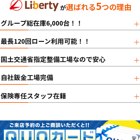
5
選ばれる
つの理由
が
グループ総在庫6,000台！！
最長120回ローン利用可能！！
国土交通省指定整備工場なので安心
自社鈑金工場完備
保険専任スタッフ在籍