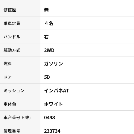
無
修復歴
４名
乗車定員
右
ハンドル
2WD
駆動方式
ガソリン
燃料
5D
ドア
インパネAT
ミッション
ホワイト
車体色
0498
車台番号下4桁
233734
管理番号