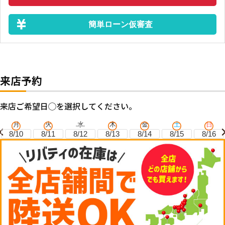
簡単ローン仮審査
来店予約
来店ご希望日◯を選択してください。
月
火
水
木
金
土
日
8/10
8/11
8/12
8/13
8/14
8/15
8/16