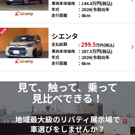
144.8
万円
(税込)
車両本体価格
2026(令和8)年
年式
4km
走行距離
シエンタ
299.5
支払総額
万円
(税込)
287.5
万円
(税込)
車両本体価格
2026(令和8)年
年式
6km
走行距離
見て、触って、乗って
見比べできる！
地域最大級のリバティ展示場で
車選びをしませんか？