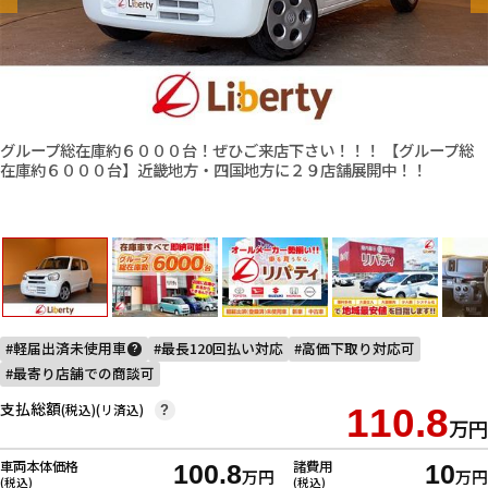
グループ総在庫約６０００台！ぜひご来店下さい！！！ 【グループ総
在庫約６０００台】近畿地方・四国地方に２９店舗展開中！！
軽届出済未使用車
最長120回払い対応
高価下取り対応可
?
最寄り店舗での商談可
支払総額
(税込)(リ済込)
110.8
?
万円
車両本体価格
諸費用
100.8
10
万円
万円
(税込)
(税込)