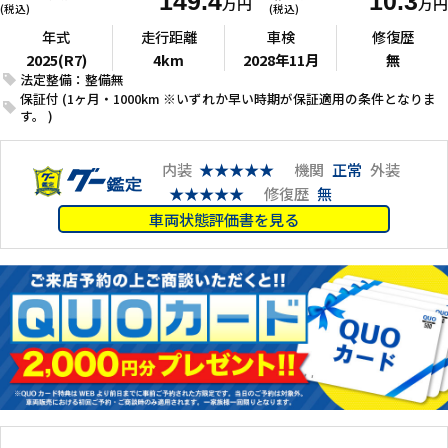
149.4
10.3
万円
万円
(税込)
(税込)
年式
走行距離
車検
修復歴
2025(R7)
4km
2028年11月
無
法定整備：整備無
保証付 (1ヶ月・1000km ※いずれか早い時期が保証適用の条件となりま
す。 )
内装
★★★★★
機関
正常
外装
★★★★★
修復歴
無
車両状態評価書を見る