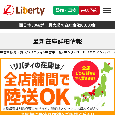
整備・車検
来店予約
西日本30店舗！最大級の在庫台数6,000台
最新在庫詳細情報
中古車販売・買取のリバティ
中古車一覧
ホンダ
Ｎ－ＢＯＸカスタム ベー