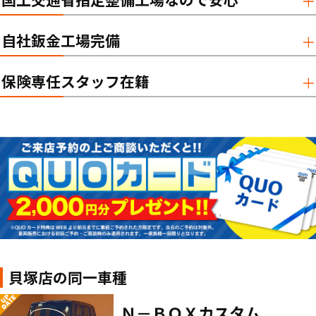
自社鈑金工場完備
保険専任スタッフ在籍
貝塚店の同一車種
Ｎ－ＢＯＸカスタム