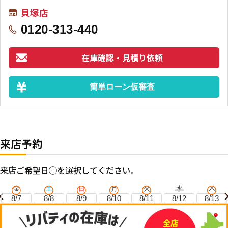
貝塚店
0120-313-440
在庫確認・見積り依頼
簡単ローン仮審査
来店予約
来店ご希望日◯を選択してください。
金
土
日
月
火
水
木
8/7
8/8
8/9
8/10
8/11
8/12
8/13