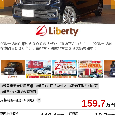
グループ総在庫約６０００台！ぜひご来店下さい！！！ 【グループ総
在庫約６０００台】近畿地方・四国地方に２９店舗展開中！！
軽届出済未使用車
最長120回払い対応
高価下取り対応可
?
最寄り店舗での商談可
支払総額
(税込)(リ済込)
159.7
?
万円
車両本体価格
諸費用