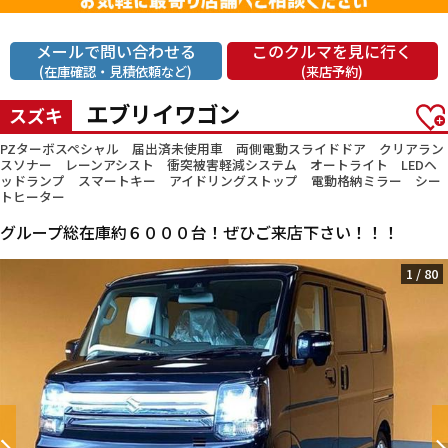
メールで問い合わせる
このクルマを見に行く
(在庫確認・見積依頼など)
(来店予約)
エブリイワゴン
スズキ
PZターボスペシャル 届出済未使用車 両側電動スライドドア クリアラン
スソナー レーンアシスト 衝突被害軽減システム オートライト LEDヘ
ッドランプ スマートキー アイドリングストップ 電動格納ミラー シー
トヒーター
グループ総在庫約６０００台！ぜひご来店下さい！！！
1
/
80