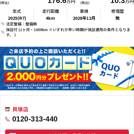
176.6
10.3
万円
万円
(税込)
(税込)
年式
走行距離
車検
修復歴
2025(R7)
4km
2028年12月
無
法定整備：整備無
保証付 (1ヶ月・1000km ※いずれか早い時期が保証適用の条件となりま
す。 )
貝塚店
0120-313-440