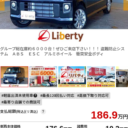
グループ総在庫約６０００台！ぜひご来店下さい！！！ 盗難防止シス
テム ＡＢＳ ＥＳＣ アルミホイール 衝突安全ボディ
軽届出済未使用車
最長120回払い対応
高価下取り対応可
?
最寄り店舗での商談可
支払総額
(税込)(リ済込)
186.9
?
万円
車両本体価格
諸費用