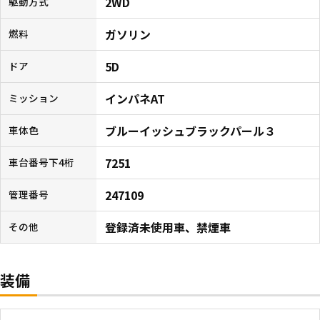
2WD
駆動方式
ガソリン
燃料
5D
ドア
インパネAT
ミッション
ブルーイッシュブラックパール３
車体色
7251
車台番号下4桁
247109
管理番号
登録済未使用車、禁煙車
その他
装備