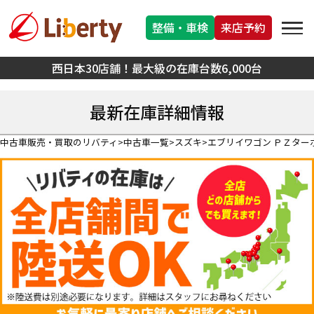
整備・車検
来店予約
西日本30店舗！最大級の在庫台数6,000台
最新在庫詳細情報
中古車販売・買取のリバティ
中古車一覧
スズキ
エブリイワゴン ＰＺター