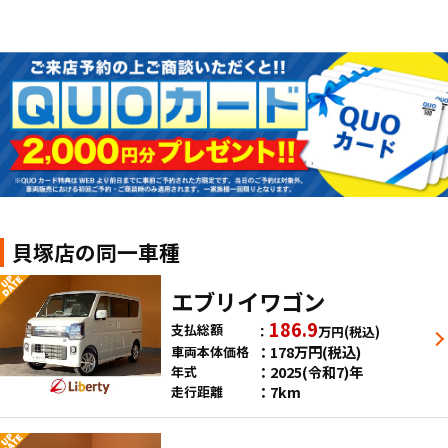
貝塚店の同一車種
エブリイワゴン
186.9
支払総額
万円
(税込)
178
万円
(税込)
車両本体価格
2025(令和7)年
年式
7km
走行距離