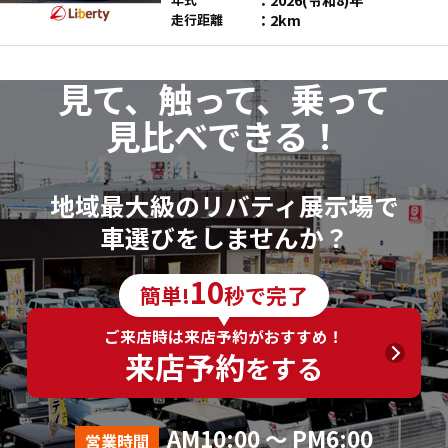
2km
走行距離
見て、触って、乗って
見比べできる！
地域最大級のリバティ展示場で
車選びをしませんか？
10
簡単!
秒で完了
ご来店時は来店予約がおすすめ！
来店予約
をする
AM10:00 ～ PM6:00
営業時間