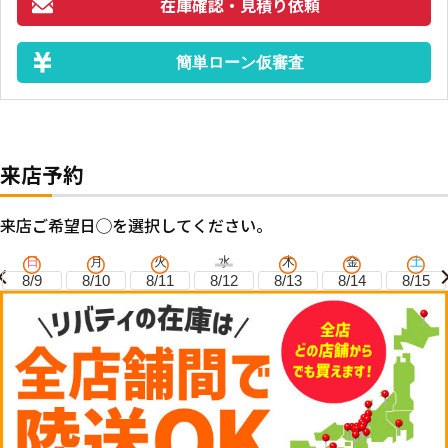
在庫確認・見積り依頼
簡単ローン仮審査
来店予約
来店ご希望日◯を選択してください。
日
月
火
水
木
金
土
8/9
8/10
8/11
8/12
8/13
8/14
8/15