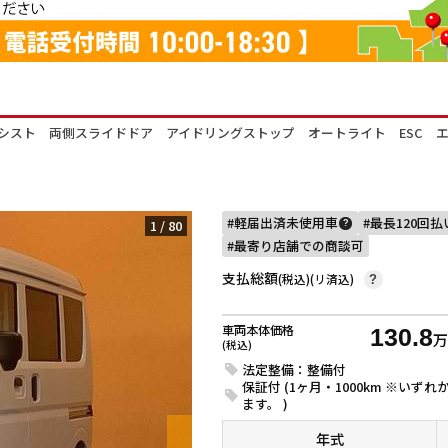
アシスト 両側スライドドア アイドリングストップ オートライト ESC 
軽届出済未使用車
最長120回
1
/
80
?
最寄り店舗での商談可
支払総額
(税込)(リ済込)
?
車両本体価格
130.8
(税込)
法定整備：整備付
保証付 (1ヶ月・1000km ※い
ます。 )
年式