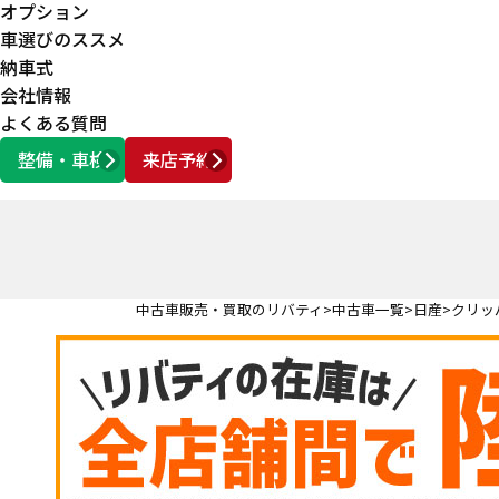
オプション
車選びのススメ
納車式
会社情報
よくある質問
整備・車検
来店予約
営業時間
AM10:00 ～ PM6:00
中古車販売・買取のリバティ
中古車一覧
日産
クリッ