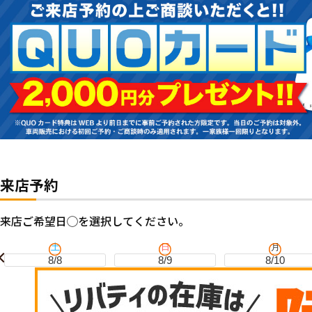
来店予約
来店ご希望日◯を選択してください。
土
日
月
8/8
8/9
8/10