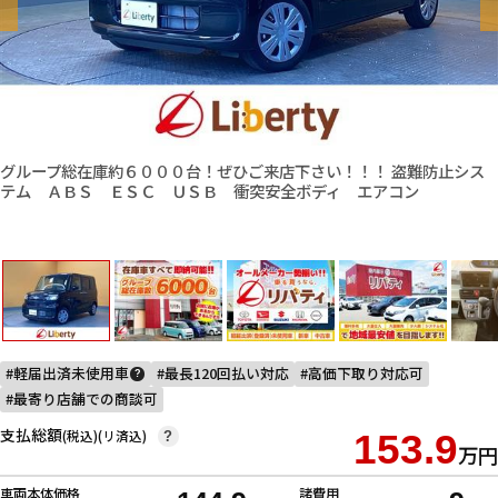
グループ総在庫約６０００台！ぜひご来店下さい！！！ 盗難防止シス
テム ＡＢＳ ＥＳＣ ＵＳＢ 衝突安全ボディ エアコン
軽届出済未使用車
最長120回払い対応
高価下取り対応可
?
最寄り店舗での商談可
支払総額
(税込)(リ済込)
153.9
?
万円
車両本体価格
諸費用