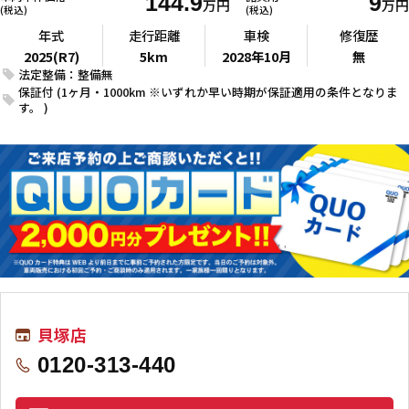
144.9
9
万円
万円
(税込)
(税込)
年式
走行距離
車検
修復歴
2025(R7)
5km
2028年10月
無
法定整備：整備無
保証付 (1ヶ月・1000km ※いずれか早い時期が保証適用の条件となりま
す。 )
貝塚店
0120-313-440