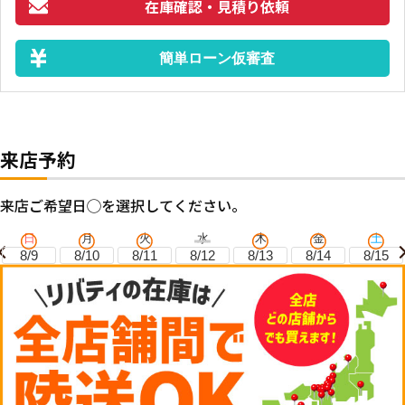
在庫確認・見積り依頼
簡単ローン仮審査
来店予約
来店ご希望日◯を選択してください。
日
月
火
水
木
金
土
8/9
8/10
8/11
8/12
8/13
8/14
8/15