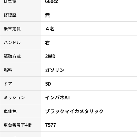
660cc
排気量
無
修復歴
４名
乗車定員
右
ハンドル
2WD
駆動方式
ガソリン
燃料
5D
ドア
インパネAT
ミッション
ブラックマイカメタリック
車体色
7577
車台番号下4桁