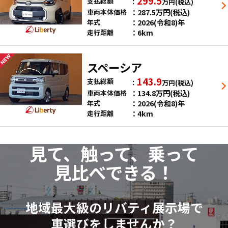
299.5
支払総額
万円
(税込)
287.5
万円
(税込)
車両本体価格
2026(令和8)年
年式
6km
走行距離
スペーシア
143.9
支払総額
万円
(税込)
134.8
万円
(税込)
車両本体価格
2026(令和8)年
年式
4km
走行距離
見て、触って、乗って
見比べできる！
地域最大級のリバティ展示場で
車選びをしませんか？