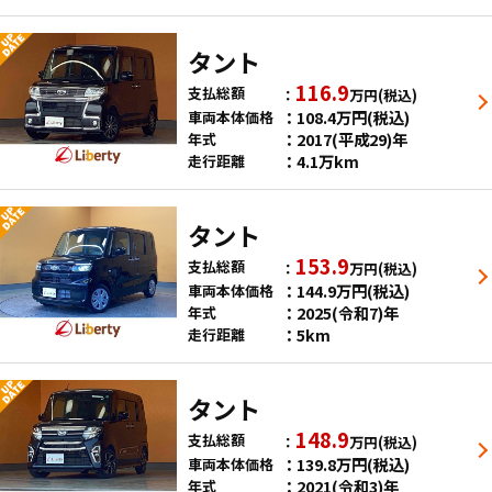
タント
116.9
支払総額
万円
(税込)
108.4
万円
(税込)
車両本体価格
2017(平成29)年
年式
4.1万km
走行距離
タント
153.9
支払総額
万円
(税込)
144.9
万円
(税込)
車両本体価格
2025(令和7)年
年式
5km
走行距離
タント
148.9
支払総額
万円
(税込)
139.8
万円
(税込)
車両本体価格
2021(令和3)年
年式