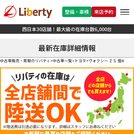
整備・車検
来店予約
西日本30店舗！最大級の在庫台数6,000台
最新在庫詳細情報
中古車販売・買取のリバティ
中古車一覧
トヨタ
ヴォクシー ＺＳ 煌III