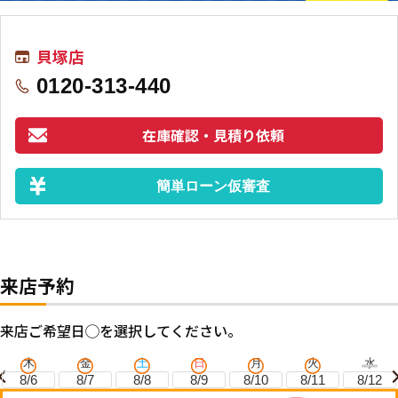
貝塚店
0120-313-440
在庫確認・見積り依頼
簡単ローン仮審査
来店予約
来店ご希望日◯を選択してください。
木
金
土
日
月
火
水
8/6
8/7
8/8
8/9
8/10
8/11
8/12