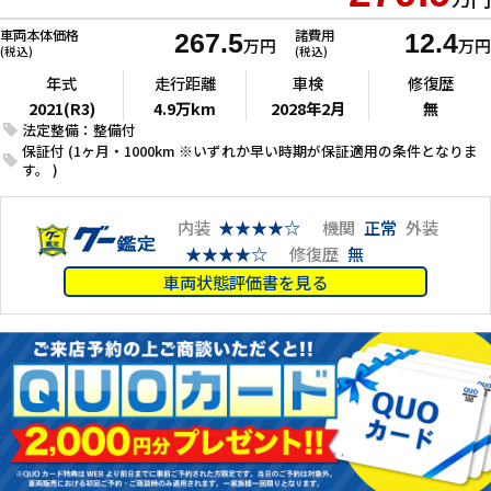
車両本体価格
諸費用
267.5
12.4
万円
万円
(税込)
(税込)
年式
走行距離
車検
修復歴
2021(R3)
4.9万km
2028年2月
無
法定整備：整備付
保証付 (1ヶ月・1000km ※いずれか早い時期が保証適用の条件となりま
す。 )
内装
★★★★☆
機関
正常
外装
★★★★☆
修復歴
無
車両状態評価書を見る