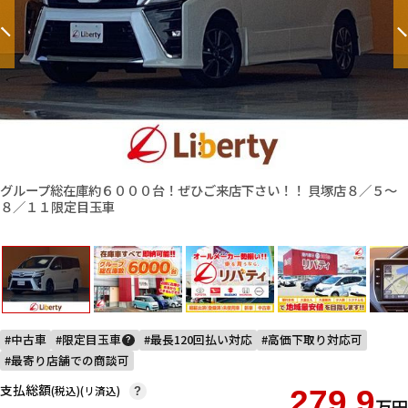
グループ総在庫約６０００台！ぜひご来店下さい！！ 貝塚店８／５〜
８／１１限定目玉車
中古車
限定目玉車
最長120回払い対応
高価下取り対応可
?
最寄り店舗での商談可
支払総額
(税込)(リ済込)
279.9
?
万円