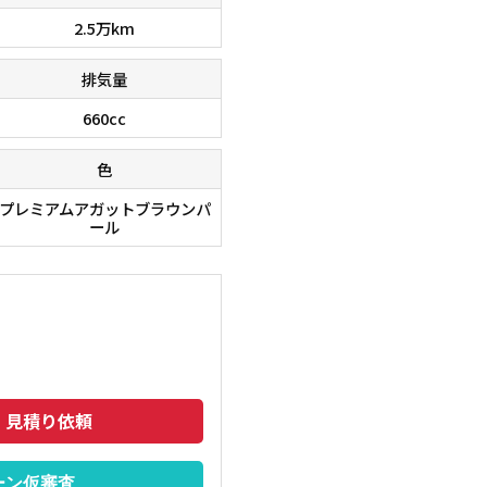
2.5万km
排気量
660cc
色
プレミアムアガットブラウンパ
ール
在庫台数６０００台！！ 欲しい車が、きっと見つかりま
■□■□
のでご相談下さいませ。 ■□■□■
トも安い
・見積り依頼
ーン仮審査