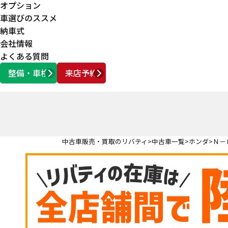
オプション
車選びのススメ
納車式
会社情報
よくある質問
整備・車検
来店予約
営業時間
AM10:00 ～ PM6:00
中古車販売・買取のリバティ
中古車一覧
ホンダ
Ｎ－