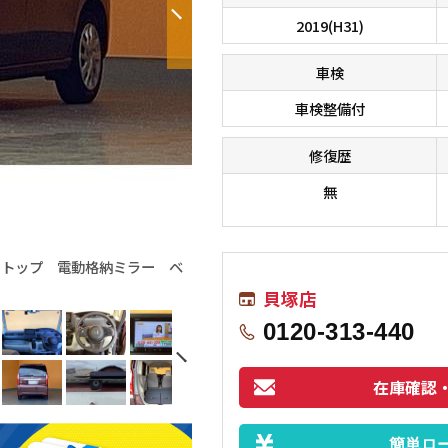
2019(H31)
車検
車検整備付
修復歴
無
ストップ 電動格納ミラー ベ
■□■□■ オールメーカーのお車が総
す！！ 在庫に無いお車もお探しします
貝塚店
0120-313-440
在庫確認
簡単ロ