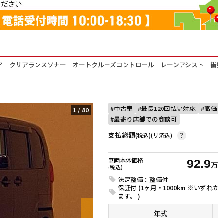
ドア クリアランスソナー オートクルーズコントロール レーンアシスト 
中古車
最長120回払い対応
高価
1
/
80
最寄り店舗での商談可
支払総額
(税込)(リ済込)
?
車両本体価格
92.9
(税込)
法定整備：整備付
保証付 (1ヶ月・1000km ※い
ます。 )
年式