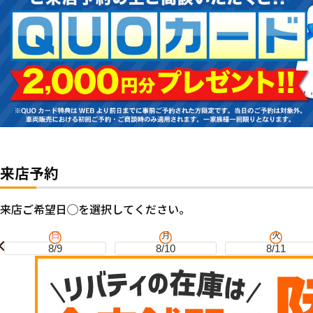
来店予約
来店ご希望日◯を選択してください。
日
月
火
8/9
8/10
8/11