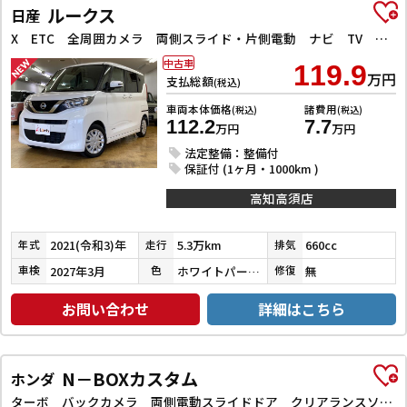
ルークス
日産
X ETC 全周囲カメラ 両側スライド・片側電動 ナビ TV クリアランスソナー 衝突被害軽減システム オートライト スマートキー アイドリングストップ 電動格納ミラー ベンチシート CVT
中古車
119.9
万円
支払総額
(税込)
車両本体価格
諸費用
(税込)
(税込)
112.2
7.7
万円
万円
法定整備：整備付
保証付 (1ヶ月・1000km )
高知高須店
2021(令和3)年
5.3万km
660cc
年式
走行
排気
2027年3月
ホワイトパール３コートパール
無
車検
色
修復
お問い合わせ
詳細はこちら
N－BOXカスタム
ホンダ
ターボ バックカメラ 両側電動スライドドア クリアランスソナー オートクルーズコントロール レーンアシスト 衝突被害軽減システム オートライト LEDヘッドランプ スマートキー アイドリングストップ