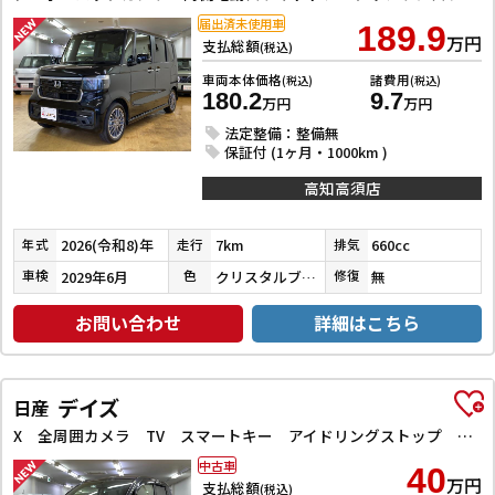
届出済未使用車
189.9
万円
支払総額
(税込)
車両本体価格
諸費用
(税込)
(税込)
180.2
9.7
万円
万円
法定整備：整備無
保証付 (1ヶ月・1000km )
高知高須店
2026(令和8)年
7km
660cc
年式
走行
排気
2029年6月
クリスタルブラックパール
無
車検
色
修復
お問い合わせ
詳細はこちら
デイズ
日産
X 全周囲カメラ TV スマートキー アイドリングストップ 電動格納ミラー ベンチシート CVT 盗難防止システム ABS ミュージックプレイヤー接続可 衝突安全ボディ エアコン パワーステアリング
中古車
40
万円
支払総額
(税込)