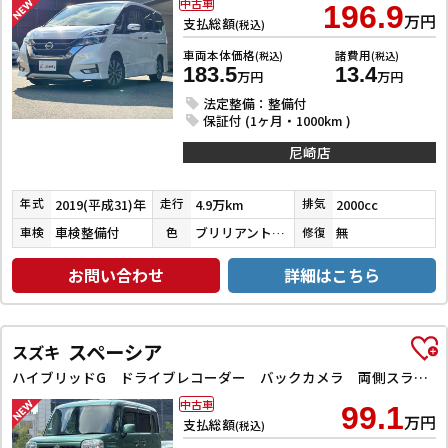
中古車
196.9
万円
支払総額
(税込)
車両本体価格
諸費用
(税込)
(税込)
183.5
13.4
万円
万円
法定整備：整備付
保証付 (1ヶ月・1000km )
尼崎店
2019(平成31)年
4.9万km
2000cc
年式
走行
排気
車検整備付
ブリリアントホワイトパール３コートパール
無
車検
色
修復
お問い合わせ
詳細はこちら
スペーシア
スズキ
ハイブリッドG ドライブレコーダー バックカメラ 両側スライドドア ナビ TV スマートキー アイドリングストップ 電動格納ミラー ベンチシート CVT ESC CD DVD再生 Bluetooth エアコン
中古車
99.1
万円
支払総額
(税込)