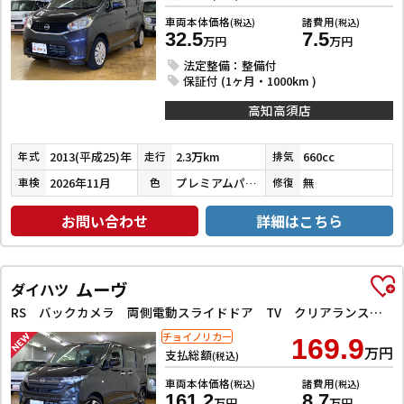
車両本体価格
諸費用
(税込)
(税込)
32.5
7.5
万円
万円
法定整備：整備付
保証付 (1ヶ月・1000km )
高知高須店
2013(平成25)年
2.3万km
660cc
年式
走行
排気
2026年11月
プレミアムパープルパール
無
車検
色
修復
お問い合わせ
詳細はこちら
ムーヴ
ダイハツ
RS バックカメラ 両側電動スライドドア TV クリアランスソナー オートクルーズコントロール 衝突被害軽減システム オートライト LEDヘッドランプ スマートキー アイドリングストップ 電動格納ミラー
チョイノリカー
169.9
万円
支払総額
(税込)
車両本体価格
諸費用
(税込)
(税込)
161.2
8.7
万円
万円