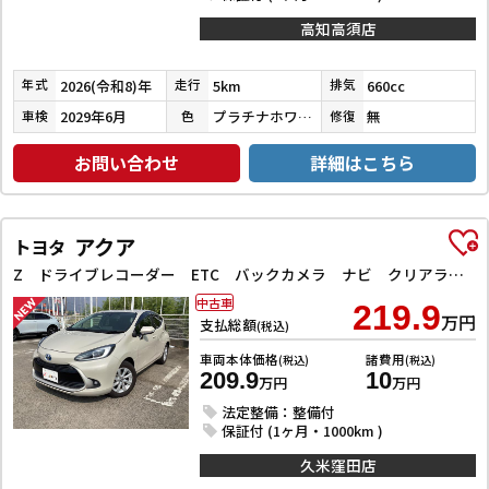
高知高須店
2026(令和8)年
5km
660cc
年式
走行
排気
2029年6月
プラチナホワイトパール
無
車検
色
修復
お問い合わせ
詳細はこちら
アクア
トヨタ
Z ドライブレコーダー ETC バックカメラ ナビ クリアランスソナー オートクルーズコントロール レーンアシスト 衝突被害軽減システム アルミホイール LEDヘッドランプ スマートキー 電動格納ミラー
中古車
219.9
万円
支払総額
(税込)
車両本体価格
諸費用
(税込)
(税込)
209.9
10
万円
万円
法定整備：整備付
保証付 (1ヶ月・1000km )
久米窪田店