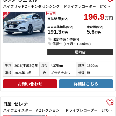
ハイブリッドZ・ホンダセンシング ドライブレコーダー ETC バックカメラ オートクルーズコントロール レーンアシスト 衝突被害軽減システム ナビ TV オートライト LEDヘッドランプ アルミホイール スマートキー 電動格納ミラー
中古車
196.9
万円
支払総額
(税込)
車両本体価格
諸費用
(税込)
(税込)
191.3
5.6
万円
万円
法定整備：整備付
保証付 (1ヶ月・1000km )
尼崎店
2018(平成30)年
4.3万km
1500cc
年式
走行
排気
2026年10月
プラチナホワイトパール
無
車検
色
修復
お問い合わせ
詳細はこちら
セレナ
日産
ハイウェイスター VセレクションII ドライブレコーダー ETC バックカメラ サイドカメラ ナビ TV クリアランスソナー オートクルーズコントロール パークアシスト 衝突被害軽減システム 両側電動スライドドア オートライト