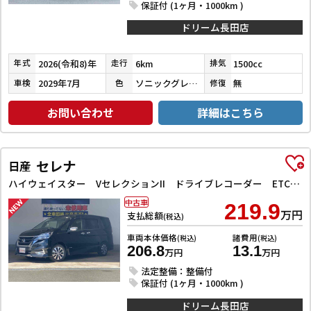
保証付 (1ヶ月・1000km )
ドリーム長田店
2026(令和8)年
6km
1500cc
年式
走行
排気
2029年7月
ソニックグレーパール
無
車検
色
修復
お問い合わせ
詳細はこちら
セレナ
日産
ハイウェイスター VセレクションII ドライブレコーダー ETC 全周囲カメラ ナビ TV クリアランスソナー オートクルーズコントロール パークアシスト 衝突被害軽減システム 両側電動スライドドア オートライト LEDヘッドランプ
中古車
219.9
万円
支払総額
(税込)
車両本体価格
諸費用
(税込)
(税込)
206.8
13.1
万円
万円
法定整備：整備付
保証付 (1ヶ月・1000km )
ドリーム長田店