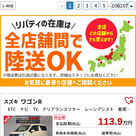
..
◂
1
2
3
4
5
106
107
▸
1-40台
ワゴンR
スズキ
ETC ナビ TV クリアランスソナー レーンアシスト 衝突被害軽減システム オートライト スマートキー アイドリングストップ 電動格納ミラー シートヒーター ベンチシート CVT ESC CD
中古車
113.9
万円
支払総額
(税込)
車両本体価格
諸費用
(税込)
(税込)