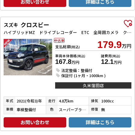
お問い合わせ
詳細はこちら
クロスビー
スズキ
ハイブリッドMZ ドライブレコーダー ETC 全周囲カメラ クリアランスソナー オートクルーズコントロール レーンアシスト 衝突被害軽減システム ナビ TV オートライト LEDヘッドランプ アルミホイール
中古車
179.9
万円
支払総額
(税込)
車両本体価格
諸費用
(税込)
(税込)
167.8
12.1
万円
万円
法定整備：整備付
保証付 (1ヶ月・1000km )
久米窪田店
2021(令和3)年
4.8万km
1000cc
年式
走行
排気
車検整備付
スーパーブラックＰ／ピュアホワイトＰ／バーニングレッドパール
無
車検
色
修復
お問い合わせ
詳細はこちら