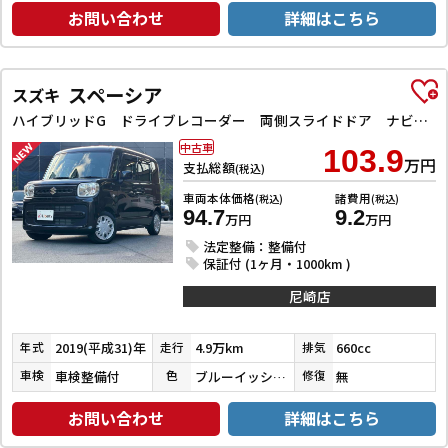
お問い合わせ
詳細はこちら
スペーシア
スズキ
ハイブリッドG ドライブレコーダー 両側スライドドア ナビ TV オートライト スマートキー アイドリングストップ 電動格納ミラー ベンチシート CVT ABS ESC CD エアコン パワーウィンドウ
中古車
103.9
万円
支払総額
(税込)
車両本体価格
諸費用
(税込)
(税込)
94.7
9.2
万円
万円
法定整備：整備付
保証付 (1ヶ月・1000km )
尼崎店
2019(平成31)年
4.9万km
660cc
年式
走行
排気
車検整備付
ブルーイッシュブラックパール３
無
車検
色
修復
お問い合わせ
詳細はこちら