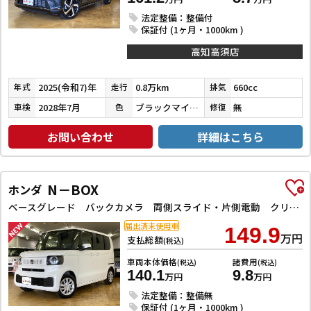
法定整備：整備付
保証付 (1ヶ月・1000km )
高知高須店
2025(令和7)年
0.8万km
660cc
年式
走行
排気
2028年7月
ブラックマイカメタリック
無
車検
色
修復
お問い合わせ
詳細はこちら
N－BOX
ホンダ
ベースグレード バックカメラ 両側スライド・片側電動 クリアランスソナー オートクルーズコントロール レーンアシスト 衝突被害軽減システム オートライト LEDヘッドランプ スマートキー アイドリングストップ
届出済未使用車
149.9
万円
支払総額
(税込)
車両本体価格
諸費用
(税込)
(税込)
140.1
9.8
万円
万円
法定整備：整備無
保証付 (1ヶ月・1000km )