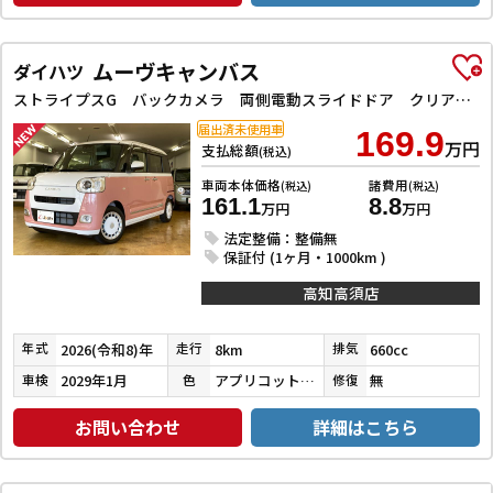
ムーヴキャンバス
ダイハツ
ストライプスG バックカメラ 両側電動スライドドア クリアランスソナー 衝突被害軽減システム オートライト LEDヘッドランプ スマートキー アイドリングストップ 電動格納ミラー シートヒーター ベンチシート CVT
届出済未使用車
169.9
万円
支払総額
(税込)
車両本体価格
諸費用
(税込)
(税込)
161.1
8.8
万円
万円
法定整備：整備無
保証付 (1ヶ月・1000km )
高知高須店
2026(令和8)年
8km
660cc
年式
走行
排気
2029年1月
アプリコットピンクメタリック／シャイニングホワイトパール
無
車検
色
修復
お問い合わせ
詳細はこちら