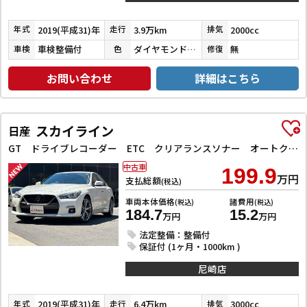
2019(平成31)年
3.9万km
2000cc
年式
走行
排気
車検整備付
ダイヤモンドブラックパール
無
車検
色
修復
お問い合わせ
詳細はこちら
スカイライン
日産
GT ドライブレコーダー ETC クリアランスソナー オートクルーズコントロール 衝突被害軽減システム 全周囲カメラ ナビ TV アルミホイール オートライト LEDヘッドランプ サンルーフ AT
中古車
199.9
万円
支払総額
(税込)
車両本体価格
諸費用
(税込)
(税込)
184.7
15.2
万円
万円
法定整備：整備付
保証付 (1ヶ月・1000km )
尼崎店
2019(平成31)年
6.4万km
3000cc
年式
走行
排気