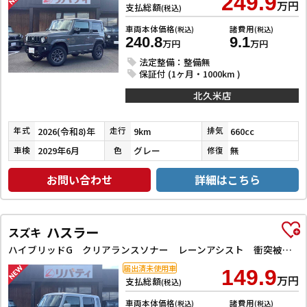
249.9
万円
支払総額
(税込)
車両本体価格
諸費用
(税込)
(税込)
240.8
9.1
万円
万円
法定整備：整備無
保証付 (1ヶ月・1000km )
北久米店
2026(令和8)年
9km
660cc
年式
走行
排気
2029年6月
グレー
無
車検
色
修復
お問い合わせ
詳細はこちら
ハスラー
スズキ
ハイブリッドG クリアランスソナー レーンアシスト 衝突被害軽減システム オートライト スマートキー アイドリングストップ 電動格納ミラー シートヒーター CVT ESC エアコン パワーウィンドウ
届出済未使用車
149.9
万円
支払総額
(税込)
車両本体価格
諸費用
(税込)
(税込)