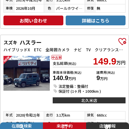
2026年10月
パールホワイトⅢ
無
車検
色
修復
お問い合わせ
詳細はこちら
ハスラー
スズキ
ハイブリッドX ETC 全周囲カメラ ナビ TV クリアランスソナー レーンアシスト 衝突被害軽減システム オートライト スマートキー アイドリングストップ 電動格納ミラー シートヒーター 後席モニター CVT
中古車
149.9
万円
支払総額
(税込)
車両本体価格
諸費用
(税込)
(税込)
140.9
9
万円
万円
法定整備：整備付
保証付 (1ヶ月・1000km )
北久米店
2020(令和2)年
3.1万km
660cc
年式
走行
排気
車検整備付
デニムブルーメタリック／ミネラルグレーメタリック
無
車検
色
修復
在庫車検索
来店予約
店舗情報