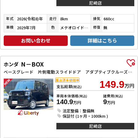
尼崎店
2026(令和8)年
8km
660cc
年式
走行
排気
2029年7月
メテオロイドグレーメタリック
無
車検
色
修復
お問い合わせ
詳細はこちら
N－BOX
ホンダ
ベースグレード 片側電動スライドドア アダプティブクルーズコントロール LEDヘッドライト クリアランスソナー スマートキー アイドリングストップ CVT ESC チップアップシート エアコン パワーウィンドウ
届出済未使用車
149.9
万円
支払総額
(税込)
車両本体価格
諸費用
(税込)
(税込)
140.9
9
万円
万円
法定整備：整備無
保証付 (1ヶ月・1000km )
尼崎店