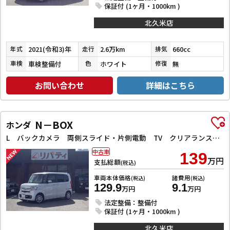
保証付 (1ヶ月・1000km )
北久米店
2021(令和3)年
2.6万km
660cc
年式
走行
排気
車検整備付
ホワイト
無
車検
色
修復
お問い合わせ
詳細はこちら
N－BOX
ホンダ
L バックカメラ 両側スライド・片側電動 TV クリアランスソナー オートクルーズコントロール レーンアシスト 衝突被害軽減システム オートライト スマートキー アイドリングストップ 電動格納ミラー
中古車
139
万円
支払総額
(税込)
車両本体価格
諸費用
(税込)
(税込)
129.9
9.1
万円
万円
法定整備：整備付
保証付 (1ヶ月・1000km )
北久米店