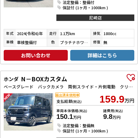
法定整備：整備付
保証付 (1ヶ月・1000km )
尼崎店
2024(令和6)年
1.1万km
1800cc
年式
走行
排気
車検整備付
プラチナホワイトパールマイカ／アティチュードブラックマイカ
無
車検
色
修復
お問い合わせ
詳細はこちら
N－BOXカスタム
ホンダ
ベースグレード バックカメラ 両側スライド・片側電動 クリアランスソナー レーンアシスト オートライト スマートキー 電動格納ミラー CVT ESC USB チップアップシート アルミホイール エアコン
届出済未使用車
159.9
万円
支払総額
(税込)
車両本体価格
諸費用
(税込)
(税込)
150.1
9.8
万円
万円
法定整備：整備無
保証付 (1ヶ月・1000km )