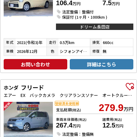
106.4
7.5
万円
万円
法定整備：整備付
保証付 (1ヶ月・1000km )
ドリーム長田店
2021(令和3)年
0.5万km
660cc
年式
走行
排気
2026年12月
シフォンアイボリーメタリック
無
車検
色
修復
お問い合わせ
詳細はこちら
フリード
ホンダ
エアー EX バックカメラ クリアランスソナー オートクルーズコントロール レーンアシスト 衝突被害軽減システム 両側電動スライドドア オートライト LEDヘッドランプ スマートキー 電動格納ミラー シートヒーター
登録済未使用車
279.9
万円
支払総額
(税込)
車両本体価格
諸費用
(税込)
(税込)
267.4
12.5
万円
万円
法定整備：整備無