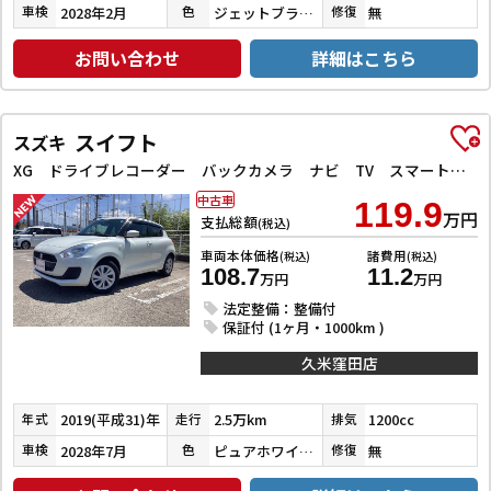
2028年2月
ジェットブラックマイカ
無
車検
色
修復
お問い合わせ
詳細はこちら
スイフト
スズキ
XG ドライブレコーダー バックカメラ ナビ TV スマートキー 電動格納ミラー シートヒーター CVT 盗難防止システム 衝突安全ボディ ABS ESC CD Bluetooth エアコン
中古車
119.9
万円
支払総額
(税込)
車両本体価格
諸費用
(税込)
(税込)
108.7
11.2
万円
万円
法定整備：整備付
保証付 (1ヶ月・1000km )
久米窪田店
2019(平成31)年
2.5万km
1200cc
年式
走行
排気
2028年7月
ピュアホワイトパール
無
車検
色
修復