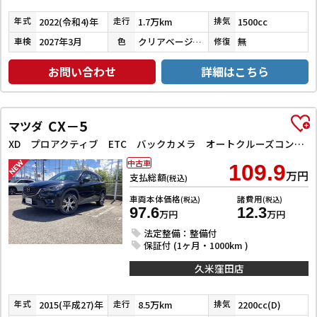
2022(令和4)年
1.7万km
1500cc
年式
走行
排気
2027年3月
クリアベージュメタリック
無
車検
色
修復
お問い合わせ
詳細はこちら
CX－5
マツダ
XD プロアクティブ ETC バックカメラ オートクルーズコントロール レーンアシスト 衝突被害軽減システム ナビ オートライト LEDヘッドランプ アルミホイール スマートキー アイドリングストップ 電動格納ミラー AT
中古車
109.9
万円
支払総額
(税込)
車両本体価格
諸費用
(税込)
(税込)
97.6
12.3
万円
万円
法定整備：整備付
保証付 (1ヶ月・1000km )
久米窪田店
2015(平成27)年
8.5万km
2200cc(D)
年式
走行
排気