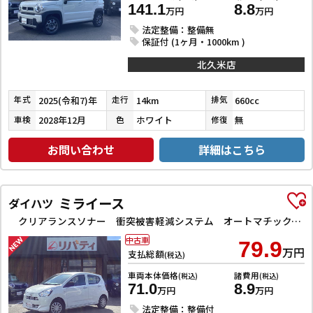
141.1
8.8
万円
万円
法定整備：整備無
保証付 (1ヶ月・1000km )
北久米店
2025(令和7)年
14km
660cc
年式
走行
排気
2028年12月
ホワイト
無
車検
色
修復
お問い合わせ
詳細はこちら
ミライース
ダイハツ
クリアランスソナー 衝突被害軽減システム オートマチックハイビーム オートライト アイドリングストップ CVT ESC CD ミュージックプレイヤー接続可 エアコン パワーステアリング
中古車
79.9
万円
支払総額
(税込)
車両本体価格
諸費用
(税込)
(税込)
71.0
8.9
万円
万円
法定整備：整備付