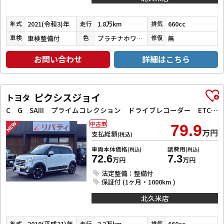
2021(令和3)年
1.8万km
660cc
年式
走行
排気
車検整備付
プラチナホワイトパール
無
車検
色
修復
お問い合わせ
詳細はこちら
ピクシスジョイ
トヨタ
C G SAIII プライムコレクション ドライブレコーダー ETC バックカメラ ナビ TV クリアランスソナー 衝突被害軽減システム オートマチックハイビーム オートライト スマートキー アイドリングストップ 電動格納ミラー
中古車
79.9
万円
支払総額
(税込)
車両本体価格
諸費用
(税込)
(税込)
72.6
7.3
万円
万円
法定整備：整備付
保証付 (1ヶ月・1000km )
北久米店
2019(平成31)年
3.2万km
660cc
年式
走行
排気