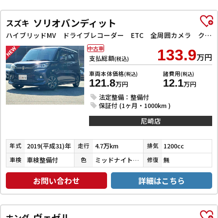
ソリオバンディット
スズキ
ハイブリッドMV ドライブレコーダー ETC 全周囲カメラ クリアランスソナー オートクルーズコントロール レーンアシスト 衝突被害軽減システム 両側スライド・片側電動 LEDヘッドランプ スマートキー
中古車
133.9
万円
支払総額
(税込)
車両本体価格
諸費用
(税込)
(税込)
121.8
12.1
万円
万円
法定整備：整備付
保証付 (1ヶ月・1000km )
尼崎店
2019(平成31)年
4.7万km
1200cc
年式
走行
排気
車検整備付
ミッドナイトバイオレットメタリック
無
車検
色
修復
お問い合わせ
詳細はこちら
ヴェゼル
ホンダ