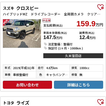
クロスビー
スズキ
ハイブリッドMZ ドライブレコーダー 全周囲カメラ クリアランスソナー オートクルーズコントロール 衝突被害軽減システム ナビ TV LEDヘッドランプ アルミホイール スマートキー 電動格納ミラー シートヒーター
中古車
159.9
万円
支払総額
(税込)
車両本体価格
諸費用
(税込)
(税込)
147.5
12.4
万円
万円
法定整備：整備付
保証付 (1ヶ月・1000km )
久米窪田店
2019(平成31)年
4.8万km
1000cc
年式
走行
排気
車検整備付
キャラバンアイボリーパールメタリック／ピュアホワイトパール
無
車検
色
修復
お問い合わせ
詳細はこちら
ライズ
トヨタ