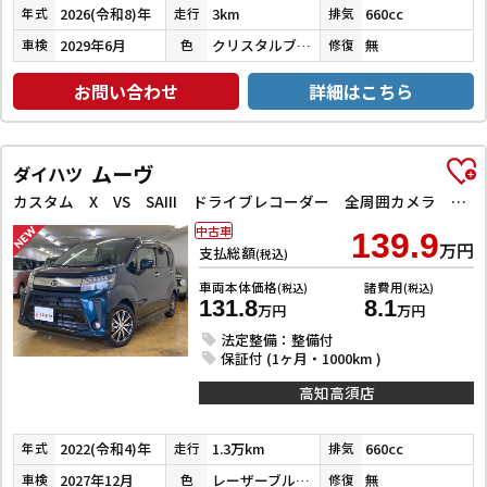
2026(令和8)年
3km
660cc
年式
走行
排気
2029年6月
クリスタルブラックパール
無
車検
色
修復
お問い合わせ
詳細はこちら
ムーヴ
ダイハツ
カスタム X VS SAIII ドライブレコーダー 全周囲カメラ ナビ TV クリアランスソナー 衝突被害軽減システム オートマチックハイビーム オートライト LEDヘッドランプ スマートキー アイドリングストップ 電動格納ミラー
中古車
139.9
万円
支払総額
(税込)
車両本体価格
諸費用
(税込)
(税込)
131.8
8.1
万円
万円
法定整備：整備付
保証付 (1ヶ月・1000km )
高知高須店
2022(令和4)年
1.3万km
660cc
年式
走行
排気
2027年12月
レーザーブルークリスタルシャイン
無
車検
色
修復