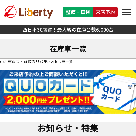
整備・車検
来店予約
西日本30店舗！最大級の在庫台数6,000台
在庫車一覧
中古車販売・買取のリバティ
中古車一覧
お知らせ・特集