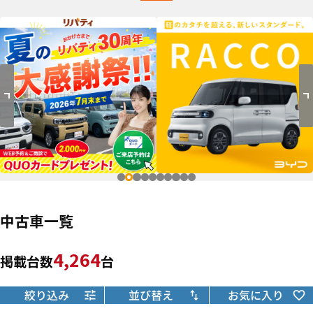
中古車一覧
4,264
掲載台数
台
絞り込み
並び替え
お気に入り