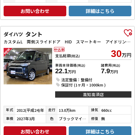
お問い合わせ
詳細はこちら
タント
ダイハツ
カスタムL 両側スライドドア HID スマートキー アイドリングストップ 電動格納ミラー ベンチシート CVT 盗難防止システム ABS アルミホイール 衝突安全ボディ エアコン パワーステアリング
中古車
30
万円
支払総額
(税込)
車両本体価格
諸費用
(税込)
(税込)
22.1
7.9
万円
万円
法定整備：整備付
保証付 (1ヶ月・1000km )
高知高須店
2012(平成24)年
13.0万km
660cc
年式
走行
排気
2027年3月
ブラックマイカメタリック
無
車検
色
修復
お問い合わせ
詳細はこちら