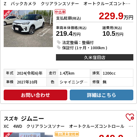
Z バックカメラ クリアランスソナー オートクルーズコントロール レーンアシスト 衝突被害軽減システム TV LEDヘッドランプ アルミホイール スマートキー アイドリングストップ 電動格納ミラー
中古車
229.9
万円
支払総額
(税込)
車両本体価格
諸費用
(税込)
(税込)
219.4
10.5
万円
万円
法定整備：整備付
保証付 (1ヶ月・1000km )
久米窪田店
2024(令和6)年
1.4万km
1200cc
年式
走行
排気
2027年10月
シャイニングホワイトパール／ブラックマイカメタリック
無
車検
色
修復
お問い合わせ
詳細はこちら
ジムニー
スズキ
XC 4WD クリアランスソナー オートクルーズコントロール レーンアシスト 衝突被害軽減システム オートライト ヘッドライトウォッシャー スマートキー アイドリングストップ 電動格納ミラー シートヒーター
届出済未使用車