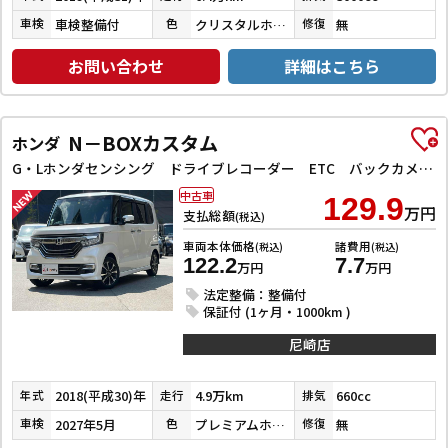
車検整備付
クリスタルホワイトパール３コートパール
無
車検
色
修復
お問い合わせ
詳細はこちら
N－BOXカスタム
ホンダ
G・Lホンダセンシング ドライブレコーダー ETC バックカメラ 両側スライド・片側電動 ナビ TV クリアランスソナー オートクルーズコントロール レーンアシスト 衝突被害軽減システム オートライト スマートキー
中古車
129.9
万円
支払総額
(税込)
車両本体価格
諸費用
(税込)
(税込)
122.2
7.7
万円
万円
法定整備：整備付
保証付 (1ヶ月・1000km )
尼崎店
2018(平成30)年
4.9万km
660cc
年式
走行
排気
2027年5月
プレミアムホワイトパールⅡ
無
車検
色
修復