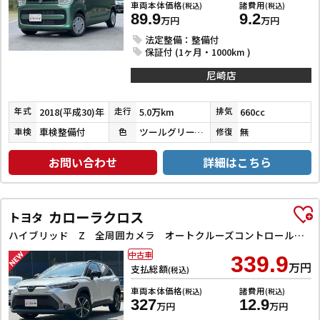
車両本体価格
諸費用
(税込)
(税込)
89.9
9.2
万円
万円
法定整備：整備付
保証付 (1ヶ月・1000km )
尼崎店
2018(平成30)年
5.0万km
660cc
年式
走行
排気
車検整備付
ツールグリーンパールメタリック
無
車検
色
修復
お問い合わせ
詳細はこちら
カローラクロス
トヨタ
ハイブリッド Z 全周囲カメラ オートクルーズコントロール レーンアシスト パワーシート 衝突被害軽減システム ナビ TV オートライト LEDヘッドランプ ヘッドライトウォッシャー 電動リアゲート アルミホイール
中古車
339.9
万円
支払総額
(税込)
車両本体価格
諸費用
(税込)
(税込)
327
12.9
万円
万円