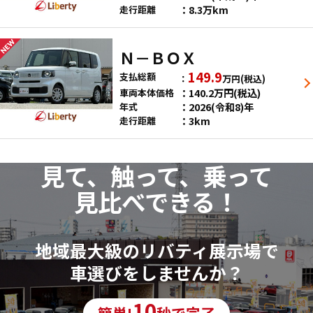
8.3万km
走行距離
Ｎ－ＢＯＸ
149.9
支払総額
万円
(税込)
140.2
万円
(税込)
車両本体価格
2026(令和8)年
年式
3km
走行距離
見て、触って、乗って
見比べできる！
地域最大級のリバティ展示場で
車選びをしませんか？
10