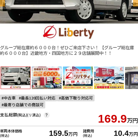
グループ総在庫約６０００台！ぜひご来店下さい！ 【グループ総在庫
約６０００台】近畿地方・四国地方に２９店舗展開中！！
中古車
最長120回払い対応
高価下取り対応可
最寄り店舗での商談可
支払総額
(税込)(リ済込)
169.9
?
万円
車両本体価格
諸費用
159.5
10.4
万円
万円
(税込)
(税込)