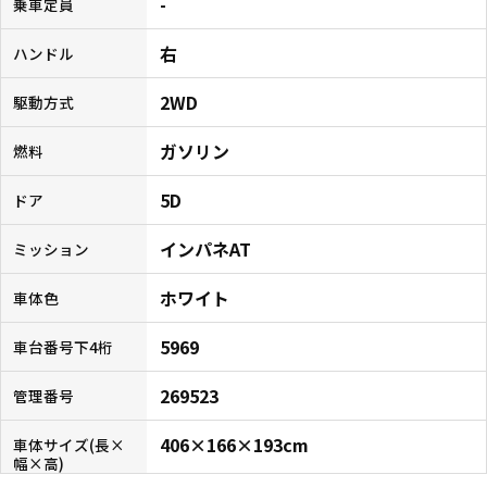
-
乗車定員
右
ハンドル
2WD
駆動方式
ガソリン
燃料
5D
ドア
インパネAT
ミッション
ホワイト
車体色
5969
車台番号下4桁
269523
管理番号
406×166×193cm
車体サイズ(長×
幅×高)