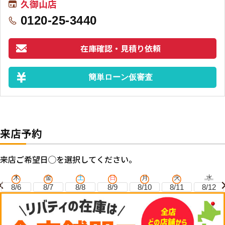
久御山店
0120-25-3440
在庫確認・見積り依頼
簡単ローン仮審査
来店予約
来店ご希望日◯を選択してください。
木
金
土
日
月
火
水
8/6
8/7
8/8
8/9
8/10
8/11
8/12