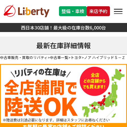
整備・車検
来店予約
西日本30店舗！最大級の在庫台数6,000台
最新在庫詳細情報
中古車販売・買取のリバティ
中古車一覧
トヨタ
ノア ハイブリッドＳ－Ｚ