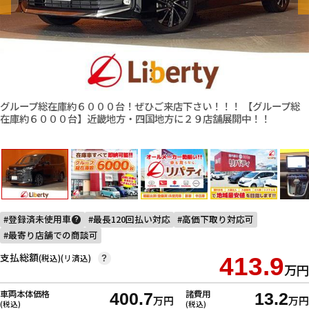
グループ総在庫約６０００台！ぜひご来店下さい！！！ 【グループ総
在庫約６０００台】近畿地方・四国地方に２９店舗展開中！！
登録済未使用車
最長120回払い対応
高価下取り対応可
?
最寄り店舗での商談可
支払総額
(税込)(リ済込)
413.9
?
万円
車両本体価格
諸費用
400.7
13.2
万円
万円
(税込)
(税込)