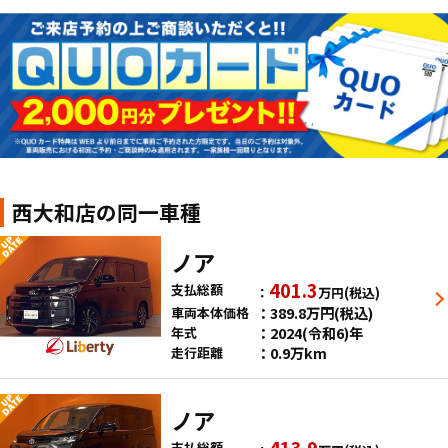
西大和店の同一車種
ノア
401.3
支払総額
万円
(税込)
389.8
万円
(税込)
車両本体価格
2024(令和6)年
年式
0.9万km
走行距離
ノア
413.9
支払総額