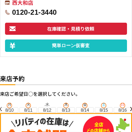
西大和店
0120-21-3440
在庫確認・見積り依頼
簡単ローン仮審査
来店予約
来店ご希望日◯を選択してください。
月
火
水
木
金
土
日
8/10
8/11
8/12
8/13
8/14
8/15
8/16