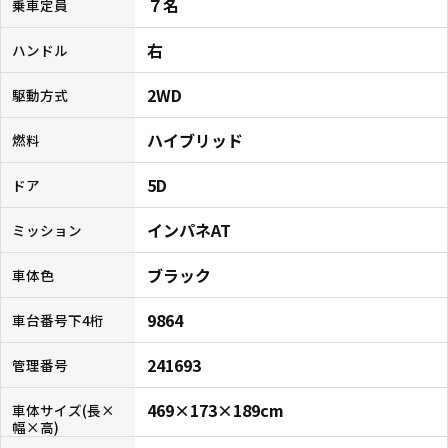
７名
乗車定員
右
ハンドル
2WD
駆動方式
ハイブリッド
燃料
5D
ドア
インパネAT
ミッション
ブラック
車体色
9864
車台番号下4桁
241693
管理番号
469×173×189cm
車体サイズ(長×
幅×高)