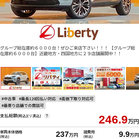
グループ総在庫約６０００台！ぜひご来店下さい！！！ 【グループ総
在庫約６０００台】近畿地方・四国地方に２９店舗展開中！！
中古車
最長120回払い対応
高価下取り対応可
最寄り店舗での商談可
支払総額
(税込)(リ済込)
246.9
?
万円
車両本体価格
諸費用
237
9.9
万円
万円
(税込)
(税込)