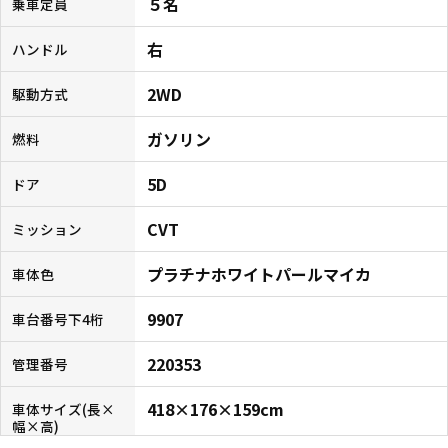
５名
乗車定員
右
ハンドル
2WD
駆動方式
ガソリン
燃料
5D
ドア
CVT
ミッション
プラチナホワイトパールマイカ
車体色
9907
車台番号下4桁
220353
管理番号
418×176×159cm
車体サイズ(長×
幅×高)