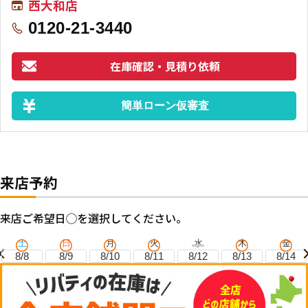
西大和店
0120-21-3440
在庫確認・見積り依頼
簡単ローン仮審査
来店予約
来店ご希望日◯を選択してください。
土
日
月
火
水
木
金
8/8
8/9
8/10
8/11
8/12
8/13
8/14