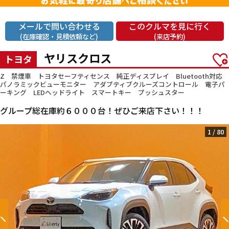
メールで問い合わせる
このクルマを見に行く
(在庫確認・見積依頼など)
(来店予約)
ヤリスクロス
トヨタ
Z 禁煙車 トヨタセーフティセンス 純正ディスプレイ Bluetooth対応
パノラミックビューモニター アダプティブクルーズコントロール 電子パ
ーキング LEDヘッドライト スマートキー プッシュスター
グループ総在庫約６０００台！ぜひご来店下さい！！！
1
/
80