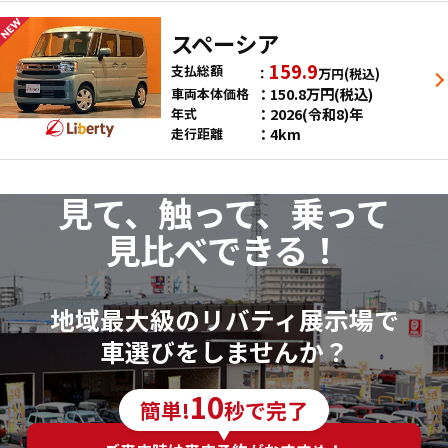
スペーシア
159.9
支払総額
万円
(税込)
150.8
万円
(税込)
車両本体価格
2026(令和8)年
年式
4km
走行距離
見て、触って、乗って
見比べできる！
地域最大級のリバティ展示場で
車選びをしませんか？
10
簡単!
秒で完了