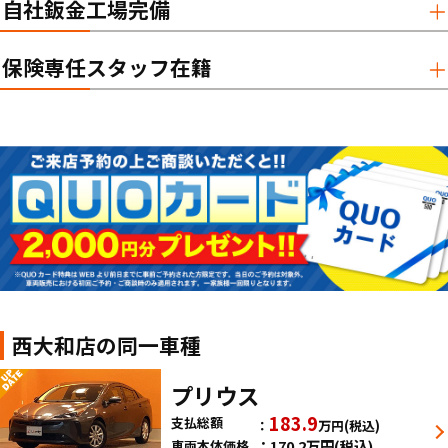
自社鈑金工場完備
保険専任スタッフ在籍
西大和店の同一車種
プリウス
183.9
支払総額
万円
(税込)
170.2
万円
(税込)
車両本体価格