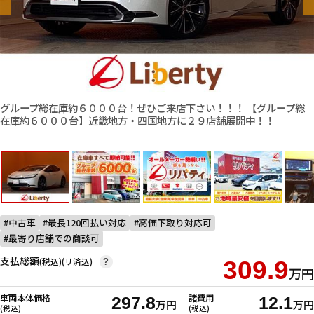
グループ総在庫約６０００台！ぜひご来店下さい！！！ 【グループ総
在庫約６０００台】近畿地方・四国地方に２９店舗展開中！！
中古車
最長120回払い対応
高価下取り対応可
最寄り店舗での商談可
支払総額
(税込)(リ済込)
309.9
?
万円
車両本体価格
諸費用
297.8
12.1
万円
万円
(税込)
(税込)