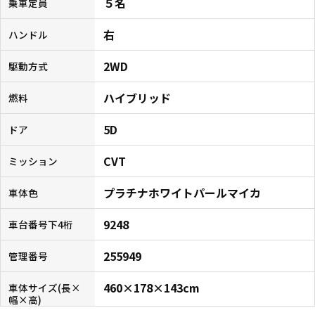
５名
乗車定員
右
ハンドル
2WD
駆動方式
ハイブリッド
燃料
5D
ドア
CVT
ミッション
プラチナホワイトパールマイカ
車体色
9248
車台番号下4桁
255949
管理番号
460×178×143cm
車体サイズ(長×
幅×高)