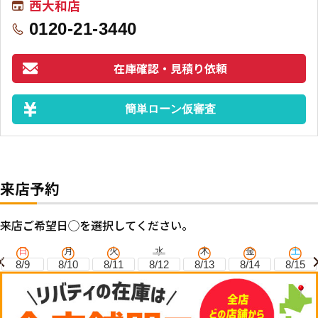
西大和店
0120-21-3440
在庫確認・見積り依頼
簡単ローン仮審査
来店予約
来店ご希望日◯を選択してください。
日
月
火
水
木
金
土
8/9
8/10
8/11
8/12
8/13
8/14
8/15