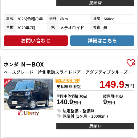
尼崎店
2026(令和8)年
8km
660cc
年式
走行
排気
2029年7月
メテオロイドグレーメタリック
無
車検
色
修復
お問い合わせ
詳細はこちら
N－BOX
ホンダ
ベースグレード 片側電動スライドドア アダプティブクルーズコントロール LEDヘッドライト クリアランスソナー スマートキー アイドリングストップ CVT ESC チップアップシート エアコン パワーウィンドウ
届出済未使用車
149.9
万円
支払総額
(税込)
車両本体価格
諸費用
(税込)
(税込)
140.9
9
万円
万円
法定整備：整備無
保証付 (1ヶ月・1000km )
尼崎店