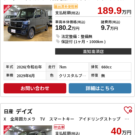
届出済未使用車
189.9
万円
支払総額
(税込)
車両本体価格
諸費用
(税込)
(税込)
180.2
9.7
万円
万円
法定整備：整備無
保証付 (1ヶ月・1000km )
高知高須店
2026(令和8)年
7km
660cc
年式
走行
排気
2029年6月
クリスタルブラックパール
無
車検
色
修復
お問い合わせ
詳細はこちら
デイズ
日産
X 全周囲カメラ TV スマートキー アイドリングストップ 電動格納ミラー ベンチシート CVT 盗難防止システム ABS ミュージックプレイヤー接続可 衝突安全ボディ エアコン パワーステアリング
中古車
40
万円
支払総額
(税込)