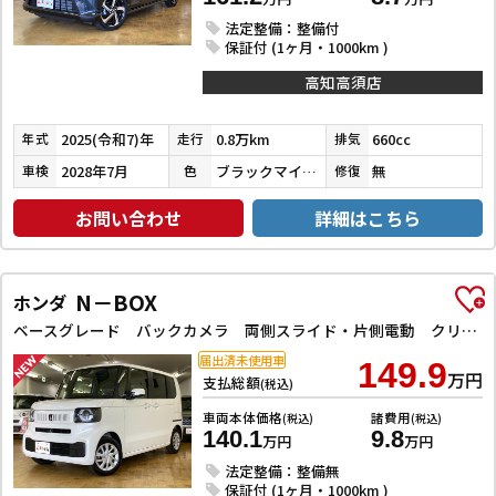
法定整備：整備付
保証付 (1ヶ月・1000km )
高知高須店
2025(令和7)年
0.8万km
660cc
年式
走行
排気
2028年7月
ブラックマイカメタリック
無
車検
色
修復
お問い合わせ
詳細はこちら
N－BOX
ホンダ
ベースグレード バックカメラ 両側スライド・片側電動 クリアランスソナー オートクルーズコントロール レーンアシスト 衝突被害軽減システム オートライト LEDヘッドランプ スマートキー アイドリングストップ
届出済未使用車
149.9
万円
支払総額
(税込)
車両本体価格
諸費用
(税込)
(税込)
140.1
9.8
万円
万円
法定整備：整備無
保証付 (1ヶ月・1000km )