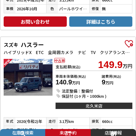
2026年10月
パールホワイトⅢ
無
車検
色
修復
お問い合わせ
詳細はこちら
ハスラー
スズキ
ハイブリッドX ETC 全周囲カメラ ナビ TV クリアランスソナー レーンアシスト 衝突被害軽減システム オートライト スマートキー アイドリングストップ 電動格納ミラー シートヒーター 後席モニター CVT
中古車
149.9
万円
支払総額
(税込)
車両本体価格
諸費用
(税込)
(税込)
140.9
9
万円
万円
法定整備：整備付
保証付 (1ヶ月・1000km )
北久米店
2020(令和2)年
3.1万km
660cc
年式
走行
排気
車検整備付
デニムブルーメタリック／ミネラルグレーメタリック
無
車検
色
修復
在庫車検索
来店予約
店舗情報