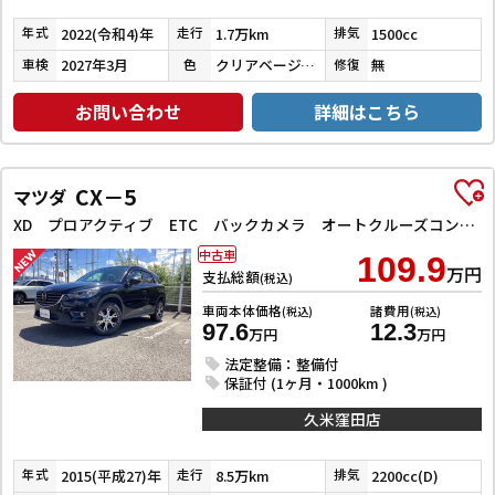
2022(令和4)年
1.7万km
1500cc
年式
走行
排気
2027年3月
クリアベージュメタリック
無
車検
色
修復
お問い合わせ
詳細はこちら
CX－5
マツダ
XD プロアクティブ ETC バックカメラ オートクルーズコントロール レーンアシスト 衝突被害軽減システム ナビ オートライト LEDヘッドランプ アルミホイール スマートキー アイドリングストップ 電動格納ミラー AT
中古車
109.9
万円
支払総額
(税込)
車両本体価格
諸費用
(税込)
(税込)
97.6
12.3
万円
万円
法定整備：整備付
保証付 (1ヶ月・1000km )
久米窪田店
2015(平成27)年
8.5万km
2200cc(D)
年式
走行
排気