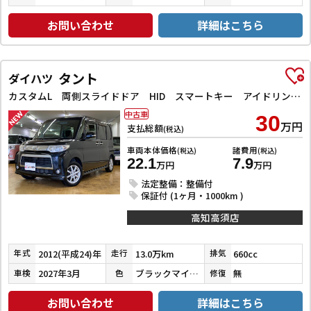
お問い合わせ
詳細はこちら
タント
ダイハツ
カスタムL 両側スライドドア HID スマートキー アイドリングストップ 電動格納ミラー ベンチシート CVT 盗難防止システム ABS アルミホイール 衝突安全ボディ エアコン パワーステアリング
中古車
30
万円
支払総額
(税込)
車両本体価格
諸費用
(税込)
(税込)
22.1
7.9
万円
万円
法定整備：整備付
保証付 (1ヶ月・1000km )
高知高須店
2012(平成24)年
13.0万km
660cc
年式
走行
排気
2027年3月
ブラックマイカメタリック
無
車検
色
修復
お問い合わせ
詳細はこちら