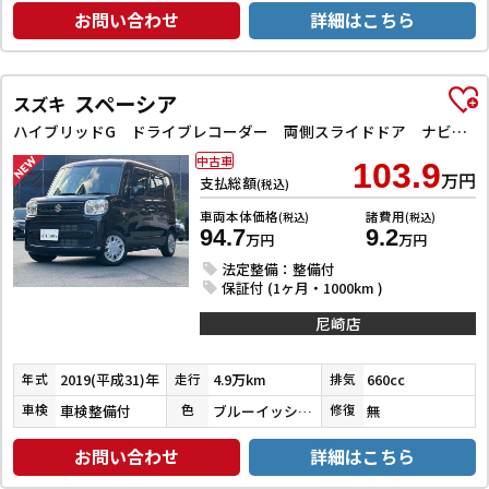
お問い合わせ
詳細はこちら
スペーシア
スズキ
ハイブリッドG ドライブレコーダー 両側スライドドア ナビ TV オートライト スマートキー アイドリングストップ 電動格納ミラー ベンチシート CVT ABS ESC CD エアコン パワーウィンドウ
中古車
103.9
万円
支払総額
(税込)
車両本体価格
諸費用
(税込)
(税込)
94.7
9.2
万円
万円
法定整備：整備付
保証付 (1ヶ月・1000km )
尼崎店
2019(平成31)年
4.9万km
660cc
年式
走行
排気
車検整備付
ブルーイッシュブラックパール３
無
車検
色
修復
お問い合わせ
詳細はこちら