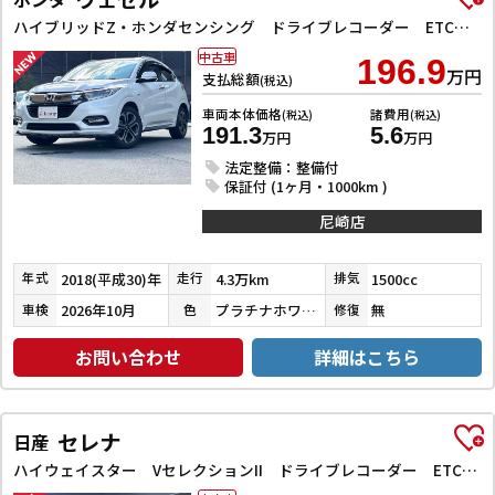
ハイブリッドZ・ホンダセンシング ドライブレコーダー ETC バックカメラ オートクルーズコントロール レーンアシスト 衝突被害軽減システム ナビ TV オートライト LEDヘッドランプ アルミホイール スマートキー 電動格納ミラー
中古車
196.9
万円
支払総額
(税込)
車両本体価格
諸費用
(税込)
(税込)
191.3
5.6
万円
万円
法定整備：整備付
保証付 (1ヶ月・1000km )
尼崎店
2018(平成30)年
4.3万km
1500cc
年式
走行
排気
2026年10月
プラチナホワイトパール
無
車検
色
修復
お問い合わせ
詳細はこちら
セレナ
日産
ハイウェイスター VセレクションII ドライブレコーダー ETC バックカメラ サイドカメラ ナビ TV クリアランスソナー オートクルーズコントロール パークアシスト 衝突被害軽減システム 両側電動スライドドア オートライト