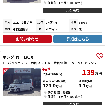
保証付 (1ヶ月・1000km )
北久米店
2021(令和3)年
2.6万km
660cc
年式
走行
排気
車検整備付
ホワイト
無
車検
色
修復
お問い合わせ
詳細はこちら
N－BOX
ホンダ
L バックカメラ 両側スライド・片側電動 TV クリアランスソナー オートクルーズコントロール レーンアシスト 衝突被害軽減システム オートライト スマートキー アイドリングストップ 電動格納ミラー
中古車
139
万円
支払総額
(税込)
車両本体価格
諸費用
(税込)
(税込)
129.9
9.1
万円
万円
法定整備：整備付
保証付 (1ヶ月・1000km )
北久米店