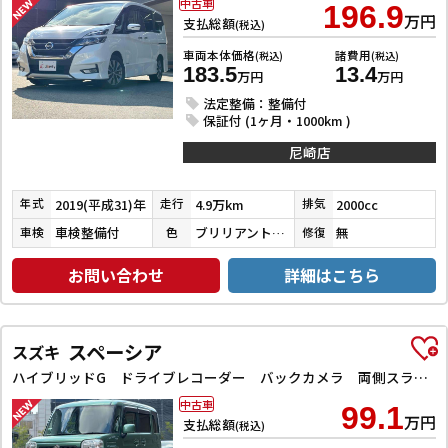
中古車
196.9
万円
支払総額
(税込)
車両本体価格
諸費用
(税込)
(税込)
183.5
13.4
万円
万円
法定整備：整備付
保証付 (1ヶ月・1000km )
尼崎店
2019(平成31)年
4.9万km
2000cc
年式
走行
排気
車検整備付
ブリリアントホワイトパール３コートパール
無
車検
色
修復
お問い合わせ
詳細はこちら
スペーシア
スズキ
ハイブリッドG ドライブレコーダー バックカメラ 両側スライドドア ナビ TV スマートキー アイドリングストップ 電動格納ミラー ベンチシート CVT ESC CD DVD再生 Bluetooth エアコン
中古車
99.1
万円
支払総額
(税込)