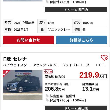
保証付 (1ヶ月・1000km )
ドリーム長田店
2026(令和8)年
6km
1500cc
年式
走行
排気
2029年7月
ソニックグレーパール
無
車検
色
修復
お問い合わせ
詳細はこちら
セレナ
日産
ハイウェイスター VセレクションII ドライブレコーダー ETC 全周囲カメラ ナビ TV クリアランスソナー オートクルーズコントロール パークアシスト 衝突被害軽減システム 両側電動スライドドア オートライト LEDヘッドランプ
中古車
219.9
万円
支払総額
(税込)
車両本体価格
諸費用
(税込)
(税込)
206.8
13.1
万円
万円
法定整備：整備付
保証付 (1ヶ月・1000km )
ドリーム長田店