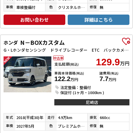
車検整備付
クリスタルホワイトパール３コートパール
無
車検
色
修復
お問い合わせ
詳細はこちら
N－BOXカスタム
ホンダ
G・Lホンダセンシング ドライブレコーダー ETC バックカメラ 両側スライド・片側電動 ナビ TV クリアランスソナー オートクルーズコントロール レーンアシスト 衝突被害軽減システム オートライト スマートキー
中古車
129.9
万円
支払総額
(税込)
車両本体価格
諸費用
(税込)
(税込)
122.2
7.7
万円
万円
法定整備：整備付
保証付 (1ヶ月・1000km )
尼崎店
2018(平成30)年
4.9万km
660cc
年式
走行
排気
2027年5月
プレミアムホワイトパールⅡ
無
車検
色
修復