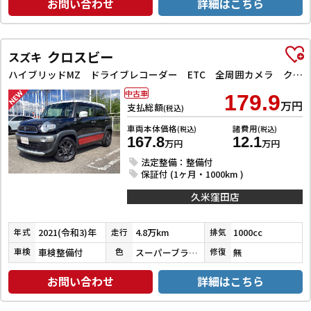
お問い合わせ
詳細はこちら
クロスビー
スズキ
ハイブリッドMZ ドライブレコーダー ETC 全周囲カメラ クリアランスソナー オートクルーズコントロール レーンアシスト 衝突被害軽減システム ナビ TV オートライト LEDヘッドランプ アルミホイール
中古車
179.9
万円
支払総額
(税込)
車両本体価格
諸費用
(税込)
(税込)
167.8
12.1
万円
万円
法定整備：整備付
保証付 (1ヶ月・1000km )
久米窪田店
2021(令和3)年
4.8万km
1000cc
年式
走行
排気
車検整備付
スーパーブラックＰ／ピュアホワイトＰ／バーニングレッドパール
無
車検
色
修復
お問い合わせ
詳細はこちら