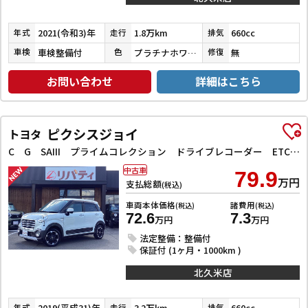
2021(令和3)年
1.8万km
660cc
年式
走行
排気
車検整備付
プラチナホワイトパール
無
車検
色
修復
お問い合わせ
詳細はこちら
ピクシスジョイ
トヨタ
C G SAIII プライムコレクション ドライブレコーダー ETC バックカメラ ナビ TV クリアランスソナー 衝突被害軽減システム オートマチックハイビーム オートライト スマートキー アイドリングストップ 電動格納ミラー
中古車
79.9
万円
支払総額
(税込)
車両本体価格
諸費用
(税込)
(税込)
72.6
7.3
万円
万円
法定整備：整備付
保証付 (1ヶ月・1000km )
北久米店
2019(平成31)年
3.2万km
660cc
年式
走行
排気