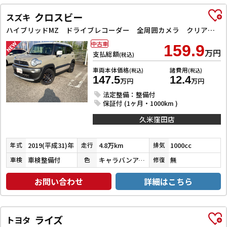
クロスビー
スズキ
ハイブリッドMZ ドライブレコーダー 全周囲カメラ クリアランスソナー オートクルーズコントロール 衝突被害軽減システム ナビ TV LEDヘッドランプ アルミホイール スマートキー 電動格納ミラー シートヒーター
中古車
159.9
万円
支払総額
(税込)
車両本体価格
諸費用
(税込)
(税込)
147.5
12.4
万円
万円
法定整備：整備付
保証付 (1ヶ月・1000km )
久米窪田店
2019(平成31)年
4.8万km
1000cc
年式
走行
排気
車検整備付
キャラバンアイボリーパールメタリック／ピュアホワイトパール
無
車検
色
修復
お問い合わせ
詳細はこちら
ライズ
トヨタ