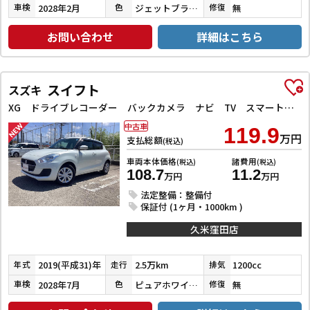
2028年2月
ジェットブラックマイカ
無
車検
色
修復
お問い合わせ
詳細はこちら
スイフト
スズキ
XG ドライブレコーダー バックカメラ ナビ TV スマートキー 電動格納ミラー シートヒーター CVT 盗難防止システム 衝突安全ボディ ABS ESC CD Bluetooth エアコン
中古車
119.9
万円
支払総額
(税込)
車両本体価格
諸費用
(税込)
(税込)
108.7
11.2
万円
万円
法定整備：整備付
保証付 (1ヶ月・1000km )
久米窪田店
2019(平成31)年
2.5万km
1200cc
年式
走行
排気
2028年7月
ピュアホワイトパール
無
車検
色
修復