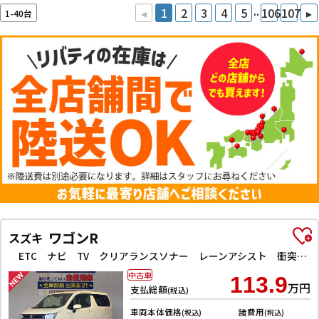
..
◂
1
2
3
4
5
106
107
▸
1-40台
ワゴンR
スズキ
ETC ナビ TV クリアランスソナー レーンアシスト 衝突被害軽減システム オートライト スマートキー アイドリングストップ 電動格納ミラー シートヒーター ベンチシート CVT ESC CD
中古車
113.9
万円
支払総額
(税込)
車両本体価格
諸費用
(税込)
(税込)