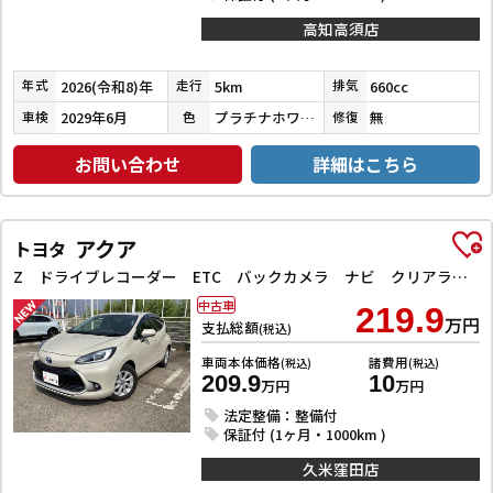
高知高須店
2026(令和8)年
5km
660cc
年式
走行
排気
2029年6月
プラチナホワイトパール
無
車検
色
修復
お問い合わせ
詳細はこちら
アクア
トヨタ
Z ドライブレコーダー ETC バックカメラ ナビ クリアランスソナー オートクルーズコントロール レーンアシスト 衝突被害軽減システム アルミホイール LEDヘッドランプ スマートキー 電動格納ミラー
中古車
219.9
万円
支払総額
(税込)
車両本体価格
諸費用
(税込)
(税込)
209.9
10
万円
万円
法定整備：整備付
保証付 (1ヶ月・1000km )
久米窪田店