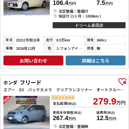
106.4
7.5
万円
万円
法定整備：整備付
保証付 (1ヶ月・1000km )
ドリーム長田店
2021(令和3)年
0.5万km
660cc
年式
走行
排気
2026年12月
シフォンアイボリーメタリック
無
車検
色
修復
お問い合わせ
詳細はこちら
フリード
ホンダ
エアー EX バックカメラ クリアランスソナー オートクルーズコントロール レーンアシスト 衝突被害軽減システム 両側電動スライドドア オートライト LEDヘッドランプ スマートキー 電動格納ミラー シートヒーター
登録済未使用車
279.9
万円
支払総額
(税込)
車両本体価格
諸費用
(税込)
(税込)
267.4
12.5
万円
万円
法定整備：整備無