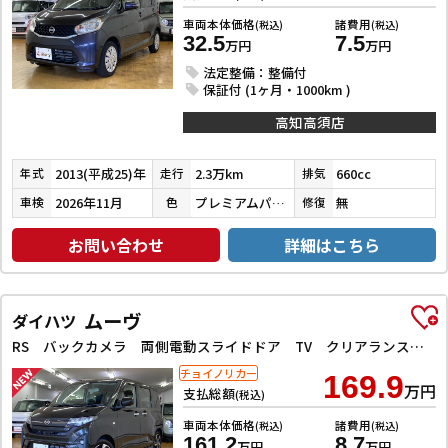
車両本体価格
諸費用
(税込)
(税込)
32.5
7.5
万円
万円
法定整備：整備付
保証付 (1ヶ月・1000km )
高知高須店
2013(平成25)年
2.3万km
660cc
年式
走行
排気
2026年11月
プレミアムパープルパール
無
車検
色
修復
お問い合わせ
詳細はこちら
ムーヴ
ダイハツ
RS バックカメラ 両側電動スライドドア TV クリアランスソナー オートクルーズコントロール 衝突被害軽減システム オートライト LEDヘッドランプ スマートキー アイドリングストップ 電動格納ミラー
チョイノリカー
169.9
万円
支払総額
(税込)
車両本体価格
諸費用
(税込)
(税込)
161.2
8.7
万円
万円