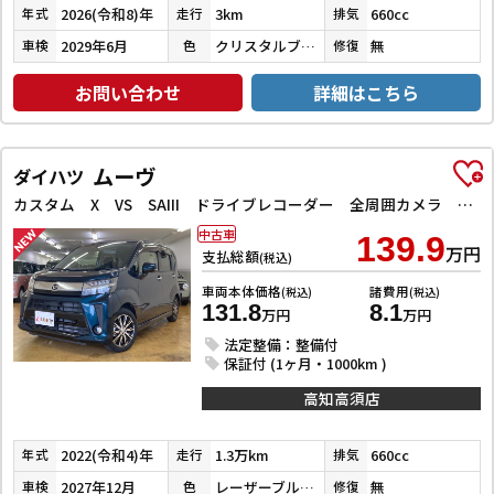
2026(令和8)年
3km
660cc
年式
走行
排気
2029年6月
クリスタルブラックパール
無
車検
色
修復
お問い合わせ
詳細はこちら
ムーヴ
ダイハツ
カスタム X VS SAIII ドライブレコーダー 全周囲カメラ ナビ TV クリアランスソナー 衝突被害軽減システム オートマチックハイビーム オートライト LEDヘッドランプ スマートキー アイドリングストップ 電動格納ミラー
中古車
139.9
万円
支払総額
(税込)
車両本体価格
諸費用
(税込)
(税込)
131.8
8.1
万円
万円
法定整備：整備付
保証付 (1ヶ月・1000km )
高知高須店
2022(令和4)年
1.3万km
660cc
年式
走行
排気
2027年12月
レーザーブルークリスタルシャイン
無
車検
色
修復