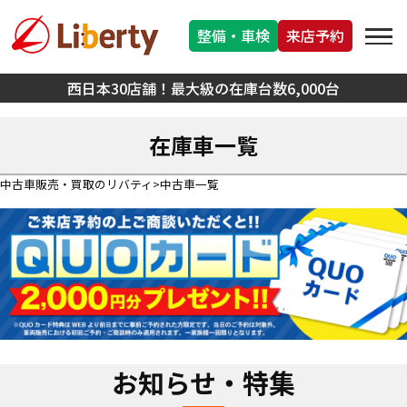
整備・車検
来店予約
西日本30店舗！最大級の在庫台数6,000台
在庫車一覧
中古車販売・買取のリバティ
中古車一覧
お知らせ・特集