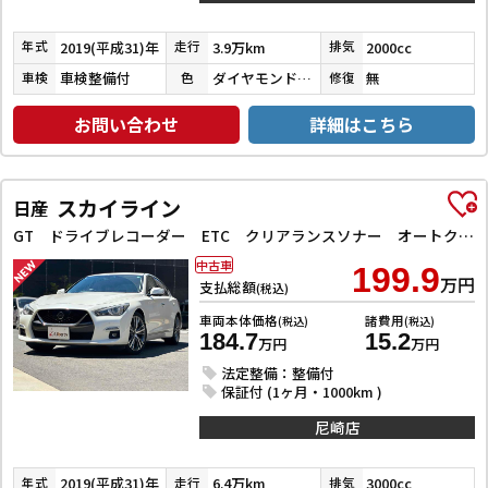
2019(平成31)年
3.9万km
2000cc
年式
走行
排気
車検整備付
ダイヤモンドブラックパール
無
車検
色
修復
お問い合わせ
詳細はこちら
スカイライン
日産
GT ドライブレコーダー ETC クリアランスソナー オートクルーズコントロール 衝突被害軽減システム 全周囲カメラ ナビ TV アルミホイール オートライト LEDヘッドランプ サンルーフ AT
中古車
199.9
万円
支払総額
(税込)
車両本体価格
諸費用
(税込)
(税込)
184.7
15.2
万円
万円
法定整備：整備付
保証付 (1ヶ月・1000km )
尼崎店
2019(平成31)年
6.4万km
3000cc
年式
走行
排気