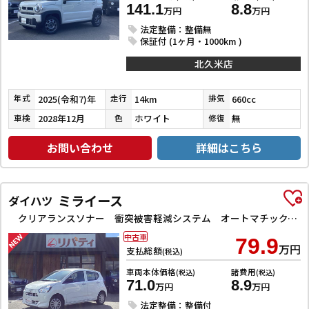
141.1
8.8
万円
万円
法定整備：整備無
保証付 (1ヶ月・1000km )
北久米店
2025(令和7)年
14km
660cc
年式
走行
排気
2028年12月
ホワイト
無
車検
色
修復
お問い合わせ
詳細はこちら
ミライース
ダイハツ
クリアランスソナー 衝突被害軽減システム オートマチックハイビーム オートライト アイドリングストップ CVT ESC CD ミュージックプレイヤー接続可 エアコン パワーステアリング
中古車
79.9
万円
支払総額
(税込)
車両本体価格
諸費用
(税込)
(税込)
71.0
8.9
万円
万円
法定整備：整備付