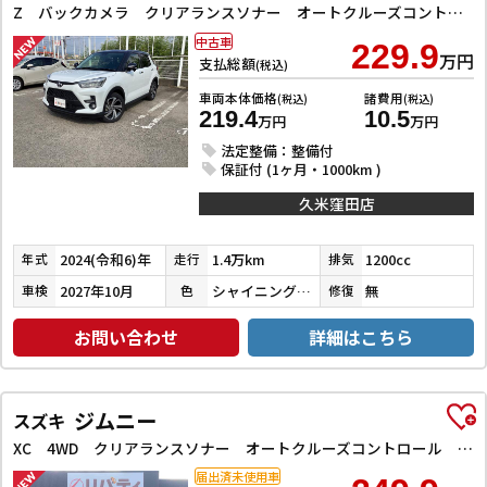
Z バックカメラ クリアランスソナー オートクルーズコントロール レーンアシスト 衝突被害軽減システム TV LEDヘッドランプ アルミホイール スマートキー アイドリングストップ 電動格納ミラー
中古車
229.9
万円
支払総額
(税込)
車両本体価格
諸費用
(税込)
(税込)
219.4
10.5
万円
万円
法定整備：整備付
保証付 (1ヶ月・1000km )
久米窪田店
2024(令和6)年
1.4万km
1200cc
年式
走行
排気
2027年10月
シャイニングホワイトパール／ブラックマイカメタリック
無
車検
色
修復
お問い合わせ
詳細はこちら
ジムニー
スズキ
XC 4WD クリアランスソナー オートクルーズコントロール レーンアシスト 衝突被害軽減システム オートライト ヘッドライトウォッシャー スマートキー アイドリングストップ 電動格納ミラー シートヒーター
届出済未使用車