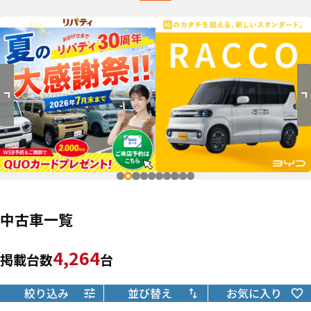
中古車一覧
4,264
掲載台数
台
絞り込み
並び替え
お気に入り