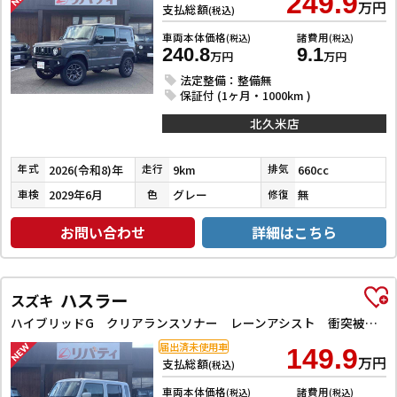
249.9
万円
支払総額
(税込)
車両本体価格
諸費用
(税込)
(税込)
240.8
9.1
万円
万円
法定整備：整備無
保証付 (1ヶ月・1000km )
北久米店
2026(令和8)年
9km
660cc
年式
走行
排気
2029年6月
グレー
無
車検
色
修復
お問い合わせ
詳細はこちら
ハスラー
スズキ
ハイブリッドG クリアランスソナー レーンアシスト 衝突被害軽減システム オートライト スマートキー アイドリングストップ 電動格納ミラー シートヒーター CVT ESC エアコン パワーウィンドウ
届出済未使用車
149.9
万円
支払総額
(税込)
車両本体価格
諸費用
(税込)
(税込)