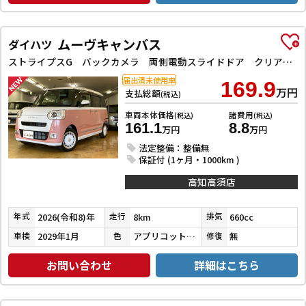
ムーヴキャンバス
ダイハツ
ストライプスG バックカメラ 両側電動スライドドア クリアランスソナー 衝突被害軽減システム オートライト LEDヘッドランプ スマートキー アイドリングストップ 電動格納ミラー シートヒーター ベンチシート CVT
届出済未使用車
169.9
万円
支払総額
(税込)
車両本体価格
諸費用
(税込)
(税込)
161.1
8.8
万円
万円
法定整備：整備無
保証付 (1ヶ月・1000km )
高知高須店
2026(令和8)年
8km
660cc
年式
走行
排気
2029年1月
アプリコットピンクメタリック／シャイニングホワイトパール
無
車検
色
修復
お問い合わせ
詳細はこちら