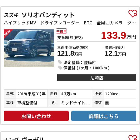
ソリオバンディット
スズキ
ハイブリッドMV ドライブレコーダー ETC 全周囲カメラ クリアランスソナー オートクルーズコントロール レーンアシスト 衝突被害軽減システム 両側スライド・片側電動 LEDヘッドランプ スマートキー
中古車
133.9
万円
支払総額
(税込)
車両本体価格
諸費用
(税込)
(税込)
121.8
12.1
万円
万円
法定整備：整備付
保証付 (1ヶ月・1000km )
尼崎店
2019(平成31)年
4.7万km
1200cc
年式
走行
排気
車検整備付
ミッドナイトバイオレットメタリック
無
車検
色
修復
お問い合わせ
詳細はこちら
ヴェゼル
ホンダ