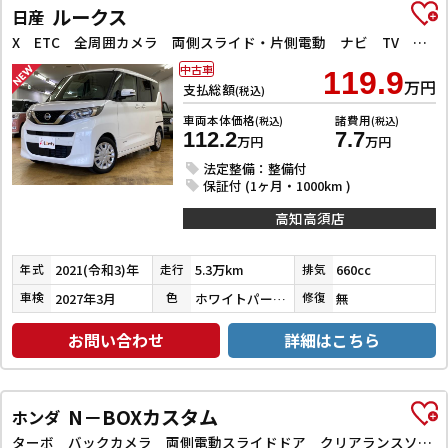
ルークス
日産
X ETC 全周囲カメラ 両側スライド・片側電動 ナビ TV クリアランスソナー 衝突被害軽減システム オートライト スマートキー アイドリングストップ 電動格納ミラー ベンチシート CVT
中古車
119.9
万円
支払総額
(税込)
車両本体価格
諸費用
(税込)
(税込)
112.2
7.7
万円
万円
法定整備：整備付
保証付 (1ヶ月・1000km )
高知高須店
2021(令和3)年
5.3万km
660cc
年式
走行
排気
2027年3月
ホワイトパール３コートパール
無
車検
色
修復
お問い合わせ
詳細はこちら
N－BOXカスタム
ホンダ
ターボ バックカメラ 両側電動スライドドア クリアランスソナー オートクルーズコントロール レーンアシスト 衝突被害軽減システム オートライト LEDヘッドランプ スマートキー アイドリングストップ