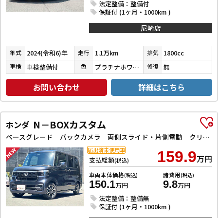
法定整備：整備付
保証付 (1ヶ月・1000km )
尼崎店
2024(令和6)年
1.1万km
1800cc
年式
走行
排気
車検整備付
プラチナホワイトパールマイカ／アティチュードブラックマイカ
無
車検
色
修復
お問い合わせ
詳細はこちら
N－BOXカスタム
ホンダ
ベースグレード バックカメラ 両側スライド・片側電動 クリアランスソナー レーンアシスト オートライト スマートキー 電動格納ミラー CVT ESC USB チップアップシート アルミホイール エアコン
届出済未使用車
159.9
万円
支払総額
(税込)
車両本体価格
諸費用
(税込)
(税込)
150.1
9.8
万円
万円
法定整備：整備無
保証付 (1ヶ月・1000km )