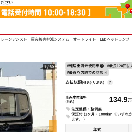
レーンアシスト 衝突被害軽減システム オートライト LEDヘッドランプ
軽届出済未使用車
最長120回
1
/
80
?
最寄り店舗での商談可
支払総額
(税込)(リ済込)
?
車両本体価格
134.9
(税込)
法定整備：整備無
保証付 (1ヶ月・1000km ※い
ます。 )
年式