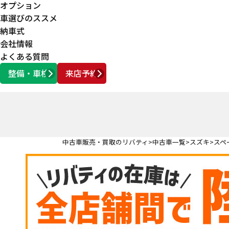
オプション
車選びのススメ
納車式
会社情報
よくある質問
整備・車検
来店予約
営業時間
AM10:00 ～ PM6:00
中古車販売・買取のリバティ
中古車一覧
スズキ
スペ