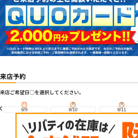
来店予約
来店ご希望日◯を選択してください。
日
月
火
8/9
8/10
8/11