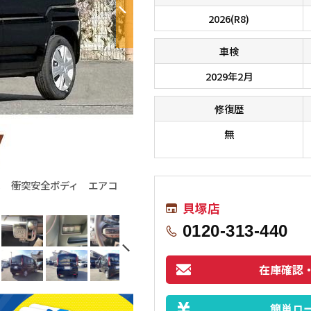
2026(R8)
車検
2029年2月
修復歴
無
Ｃ 衝突安全ボディ エアコ
貝塚店
0120-313-440
在庫確認
簡単ロ