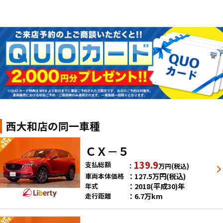
西大和店の同一車種
ＣＸ－５
139.9
支払総額
万円
(税込)
127.5
万円
(税込)
車両本体価格
2018(平成30)年
年式
6.7万km
走行距離