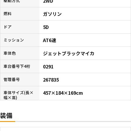
2WD
駆動方式
ガソリン
燃料
5D
ドア
AT6速
ミッション
ジェットブラックマイカ
車体色
0291
車台番号下4桁
267835
管理番号
457×184×169cm
車体サイズ(長×
幅×高)
装備