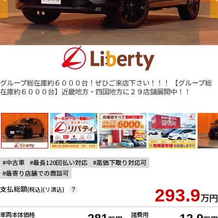
グループ総在庫約６０００台！ぜひご来店下さい！！！ 【グループ総
在庫約６０００台】近畿地方・四国地方に２９店舗展開中！！
中古車
最長120回払い対応
高価下取り対応可
最寄り店舗での商談可
支払総額
(税込)(リ済込)
293.9
?
万円
車両本体価格
諸費用