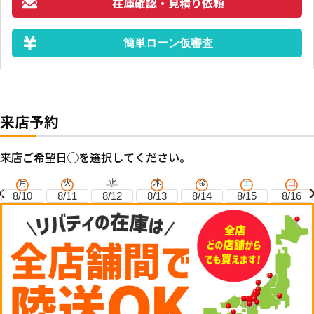
在庫確認・見積り依頼
簡単ローン仮審査
来店予約
来店ご希望日◯を選択してください。
月
火
水
木
金
土
日
8/10
8/11
8/12
8/13
8/14
8/15
8/16