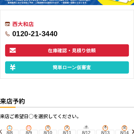
西大和店
0120-21-3440
在庫確認・見積り依頼
簡単ローン仮審査
来店予約
来店ご希望日◯を選択してください。
土
日
月
火
水
木
金
8/8
8/9
8/10
8/11
8/12
8/13
8/14