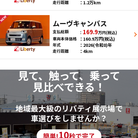
1.2万km
走行距離
ムーヴキャンバス
169.9
支払総額
万円
(税込)
160.9
万円
(税込)
車両本体価格
2026(令和8)年
年式
4km
走行距離
見て、触って、乗って
見比べできる！
地域最大級のリバティ展示場で
車選びをしませんか？
10
簡単!
秒で完了