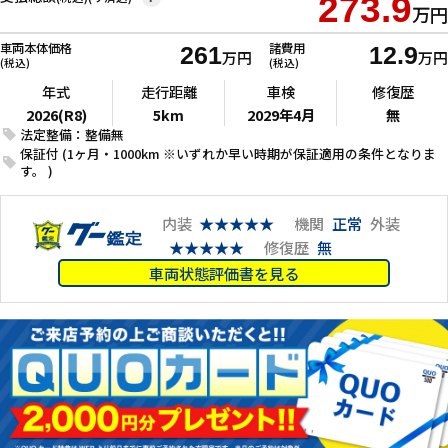
273.9
万円
車両本体価格
諸費用
261
12.9
万円
万円
(税込)
(税込)
年式
走行距離
車検
修復歴
2026(R8)
5km
2029年4月
無
法定整備：整備無
保証付 (1ヶ月・1000km ※いずれか早い時期が保証適用の条件となりま
す。 )
内装
★★★★★
機関
正常
外装
★★★★★
修復歴
無
車両状態評価書を見る