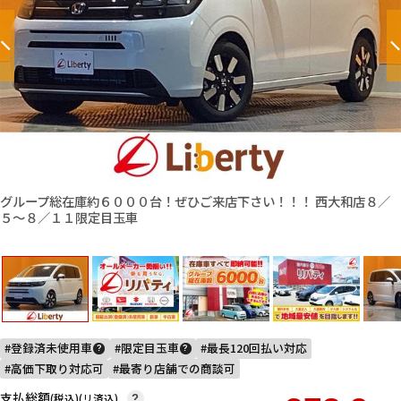
グループ総在庫約６０００台！ぜひご来店下さい！！！ 西大和店８／
５〜８／１１限定目玉車
登録済未使用車
限定目玉車
最長120回払い対応
?
?
高価下取り対応可
最寄り店舗での商談可
支払総額
(税込)(リ済込)
?