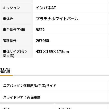
インパネAT
ミッション
プラチナホワイトパール
車体色
9822
車台番号下4桁
267960
管理番号
431×169×175cm
車体サイズ(長×
幅×高)
装備
エアバッグ：運転席/助手席/サイド
スライドドア：両面電動
ABS
エアコン