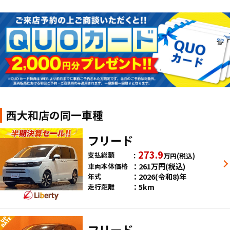
西大和店の同一車種
フリード
273.9
支払総額
万円
(税込)
261
万円
(税込)
車両本体価格
2026(令和8)年
年式
5km
走行距離
フリード