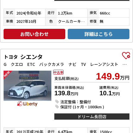
2024(令和6)年
1.2万km
660cc
年式
走行
排気
2027年10月
クールカーキパールメタリック／ガンメタリック
無
車検
色
修復
お問い合わせ
詳細はこちら
シエンタ
トヨタ
G クエロ ETC バックカメラ ナビ TV レーンアシスト 衝突被害軽減システム 両側電動スライドドア オートマチックハイビーム オートライト LEDヘッドランプ スマートキー アイドリングストップ
中古車
149.9
万円
支払総額
(税込)
車両本体価格
諸費用
(税込)
(税込)
139.8
10.1
万円
万円
法定整備：整備付
保証付 (1ヶ月・1000km )
ドリーム長田店
2017(平成29)年
6.4万km
1500cc
年式
走行
排気