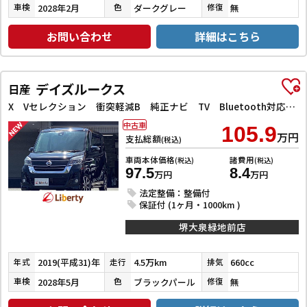
2028年2月
ダークグレー
無
車検
色
修復
お問い合わせ
詳細はこちら
デイズルークス
日産
X Vセレクション 衝突軽減B 純正ナビ TV Bluetooth対応 アラウンドビューモニター 両側自動ドア 革巻きステアリング HIDヘッドライト フォグライト スマートキー プッシュスタート アイドリングストップ
中古車
105.9
万円
支払総額
(税込)
車両本体価格
諸費用
(税込)
(税込)
97.5
8.4
万円
万円
法定整備：整備付
保証付 (1ヶ月・1000km )
堺大泉緑地前店
2019(平成31)年
4.5万km
660cc
年式
走行
排気
2028年5月
ブラックパール
無
車検
色
修復