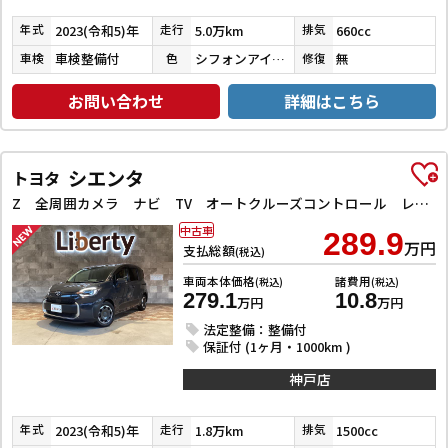
2023(令和5)年
5.0万km
660cc
年式
走行
排気
車検整備付
シフォンアイボリーメタリック
無
車検
色
修復
お問い合わせ
詳細はこちら
シエンタ
トヨタ
Z 全周囲カメラ ナビ TV オートクルーズコントロール レーンアシスト 衝突被害軽減システム 両側電動スライドドア オートマチックハイビーム オートライト LEDヘッドランプ スマートキー
中古車
289.9
万円
支払総額
(税込)
車両本体価格
諸費用
(税込)
(税込)
279.1
10.8
万円
万円
法定整備：整備付
保証付 (1ヶ月・1000km )
神戸店
2023(令和5)年
1.8万km
1500cc
年式
走行
排気