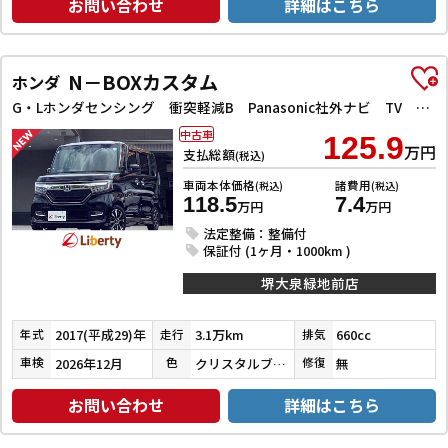
お問い合わせ
詳細はこちら
N－BOXカスタム
ホンダ
G・Lホンダセンシング 衝突軽減B Panasonic社外ナビ TV Bカメラ ビルドインETC アダプティブクルーズコントロール 左パワースライドドア LEDヘッドライト フォグライト スマートキー プッシュスタート
中古車
125.9
万円
支払総額
(税込)
車両本体価格
諸費用
(税込)
(税込)
118.5
7.4
万円
万円
法定整備：整備付
保証付 (1ヶ月・1000km )
堺大泉緑地前店
2017(平成29)年
3.1万km
660cc
年式
走行
排気
2026年12月
クリスタルブラックパール
無
車検
色
修復
お問い合わせ
詳細はこちら