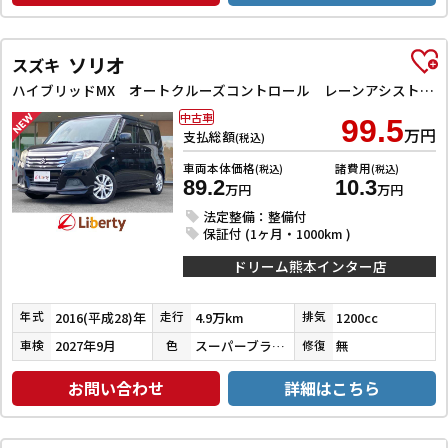
ソリオ
スズキ
ハイブリッドMX オートクルーズコントロール レーンアシスト 衝突被害軽減システム 両側スライド・片側電動 スマートキー アイドリングストップ 電動格納ミラー シートヒーター ウォークスルー CVT アルミホイール
中古車
99.5
万円
支払総額
(税込)
車両本体価格
諸費用
(税込)
(税込)
89.2
10.3
万円
万円
法定整備：整備付
保証付 (1ヶ月・1000km )
ドリーム熊本インター店
2016(平成28)年
4.9万km
1200cc
年式
走行
排気
2027年9月
スーパーブラックパール
無
車検
色
修復
お問い合わせ
詳細はこちら