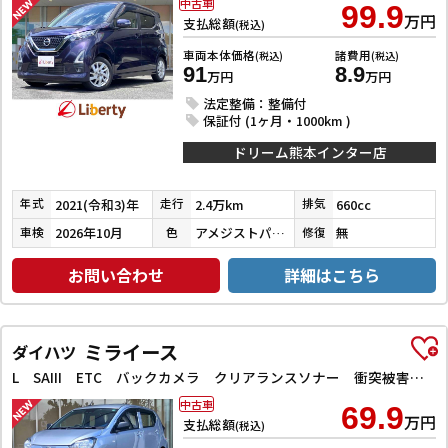
中古車
99.9
万円
支払総額
(税込)
車両本体価格
諸費用
(税込)
(税込)
91
8.9
万円
万円
法定整備：整備付
保証付 (1ヶ月・1000km )
ドリーム熊本インター店
2021(令和3)年
2.4万km
660cc
年式
走行
排気
2026年10月
アメジストパープルパールメタリック
無
車検
色
修復
お問い合わせ
詳細はこちら
ミライース
ダイハツ
L SAIII ETC バックカメラ クリアランスソナー 衝突被害軽減システム オートマチックハイビーム キーレスエントリー アイドリングストップ CVT ESC エアコン パワーウィンドウ
中古車
69.9
万円
支払総額
(税込)