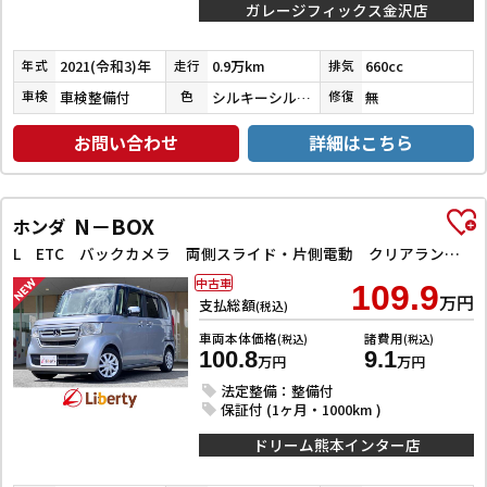
ガレージフィックス金沢店
2021(令和3)年
0.9万km
660cc
年式
走行
排気
車検整備付
シルキーシルバーメタリック
無
車検
色
修復
お問い合わせ
詳細はこちら
N－BOX
ホンダ
L ETC バックカメラ 両側スライド・片側電動 クリアランスソナー オートクルーズコントロール レーンアシスト 衝突被害軽減システム オートライト スマートキー アイドリングストップ 電動格納ミラー
中古車
109.9
万円
支払総額
(税込)
車両本体価格
諸費用
(税込)
(税込)
100.8
9.1
万円
万円
法定整備：整備付
保証付 (1ヶ月・1000km )
ドリーム熊本インター店