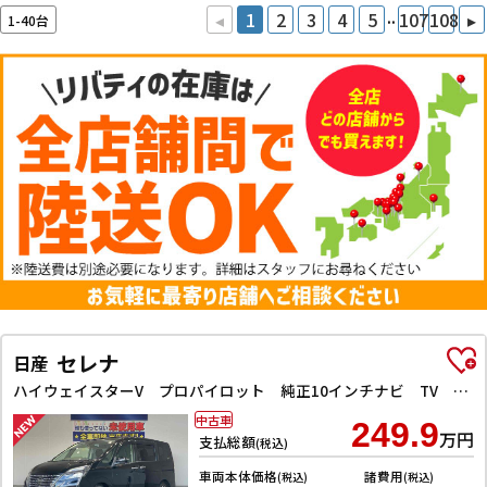
..
◂
1
2
3
4
5
107
108
▸
1-40台
セレナ
日産
ハイウェイスターV プロパイロット 純正10インチナビ TV Bluetooth対応 アラウンドビューモニター 両側自動ドア 電子パーキング クルーズコントロール LEDヘッドライト 革巻きステアリング スマートキー
中古車
249.9
万円
支払総額
(税込)
車両本体価格
諸費用
(税込)
(税込)