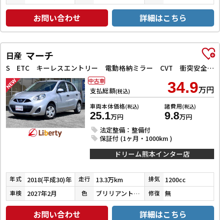
お問い合わせ
詳細はこちら
マーチ
日産
S ETC キーレスエントリー 電動格納ミラー CVT 衝突安全ボディ ABS ESC エアコン パワーステアリング パワーウィンドウ
中古車
34.9
万円
支払総額
(税込)
車両本体価格
諸費用
(税込)
(税込)
25.1
9.8
万円
万円
法定整備：整備付
保証付 (1ヶ月・1000km )
ドリーム熊本インター店
2018(平成30)年
13.3万km
1200cc
年式
走行
排気
2027年2月
ブリリアントシルバー
無
車検
色
修復
お問い合わせ
詳細はこちら