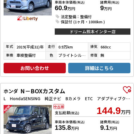
車両本体価格
諸費用
(税込)
(税込)
60.9
9
万円
万円
法定整備：整備付
保証付 (1ヶ月・1000km )
ドリーム熊本インター店
2019(平成31)年
0.9万km
660cc
年式
走行
排気
車検整備付
ブライトシルバーメタリック
無
車検
色
修復
お問い合わせ
詳細はこちら
N－BOXカスタム
ホンダ
L HondaSENSING 純正ナビ Bカメラ ETC アダプティブクルーズコントロール 左パワースライドドア 前席シートヒーター LEDヘッドライト フォグライト スマートキー プッシュスタート
中古車
144.9
万円
支払総額
(税込)
車両本体価格
諸費用
(税込)
(税込)
135.8
9.1
万円
万円