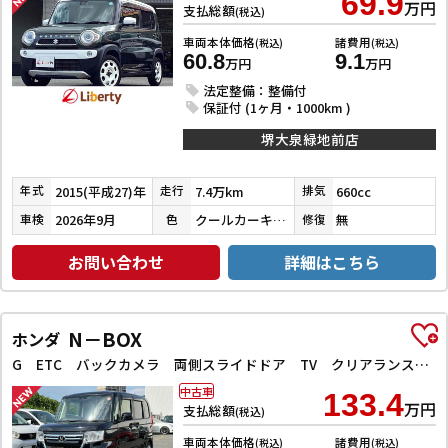
69.9
万円
支払総額
(税込)
車両本体価格
諸費用
(税込)
(税込)
60.8
9.1
万円
万円
法定整備：整備付
保証付 (1ヶ月・1000km )
堺大泉緑地前店
2015(平成27)年
7.4万km
660cc
年式
走行
排気
2026年9月
クールカーキパールメタリック／ホワイト
無
車検
色
修復
お問い合わせ
詳細はこちら
N－BOX
ホンダ
G ETC バックカメラ 両側スライドドア TV クリアランスソナー オートクルーズコントロール レーンアシスト 衝突被害軽減システム オートライト LEDヘッドランプ スマートキー
中古車
133.4
万円
支払総額
(税込)
車両本体価格
諸費用
(税込)
(税込)