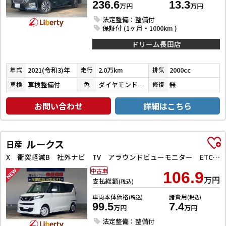
236.6
13.3
万円
万円
法定整備：整備付
保証付 (1ヶ月・1000km )
ドリーム長田店
2021(令和3)年
2.0万km
2000cc
年式
走行
排気
車検整備付
ダイヤモンドブラックパール
無
車検
色
修復
お問い合わせ
詳細はこちら
ルークス
日産
X 衝突軽減B 社外ナビ TV アラウンドビューモニター ETC 左パワースライドドア スマートキー プッシュスタート アイドリングストップ ステアリングスイッチ タッチパネルオートエアコン
中古車
106.9
万円
支払総額
(税込)
車両本体価格
諸費用
(税込)
(税込)
99.5
7.4
万円
万円
法定整備：整備付