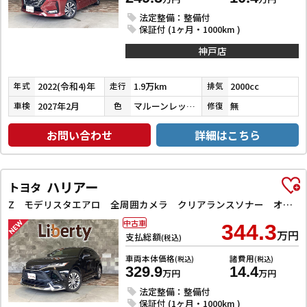
法定整備：整備付
保証付 (1ヶ月・1000km )
神戸店
2022(令和4)年
1.9万km
2000cc
年式
走行
排気
2027年2月
マルーンレッドマルチフレックスパールメタリック
無
車検
色
修復
お問い合わせ
詳細はこちら
ハリアー
トヨタ
Z モデリスタエアロ 全周囲カメラ クリアランスソナー オートクルーズコントロール レーンアシスト パワーシート 衝突被害軽減システム ナビ TV オートマチックハイビーム オートライト LEDヘッドラン
中古車
344.3
万円
支払総額
(税込)
車両本体価格
諸費用
(税込)
(税込)
329.9
14.4
万円
万円
法定整備：整備付
保証付 (1ヶ月・1000km )