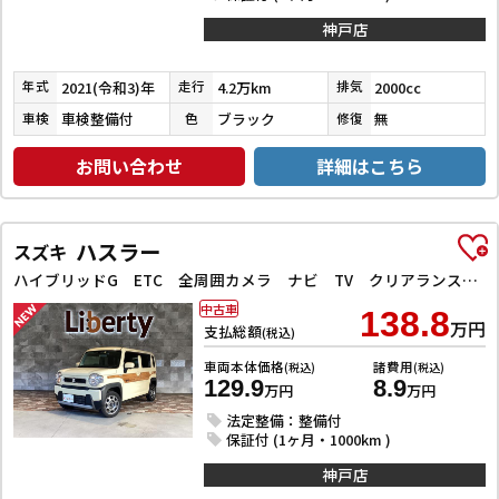
神戸店
2021(令和3)年
4.2万km
2000cc
年式
走行
排気
車検整備付
ブラック
無
車検
色
修復
お問い合わせ
詳細はこちら
ハスラー
スズキ
ハイブリッドG ETC 全周囲カメラ ナビ TV クリアランスソナー オートクルーズコントロール レーンアシスト 衝突被害軽減システム オートライト スマートキー アイドリングストップ
中古車
138.8
万円
支払総額
(税込)
車両本体価格
諸費用
(税込)
(税込)
129.9
8.9
万円
万円
法定整備：整備付
保証付 (1ヶ月・1000km )
神戸店