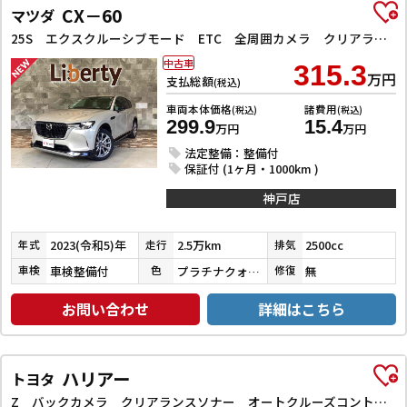
CX－60
マツダ
25S エクスクルーシブモード ETC 全周囲カメラ クリアランスソナー オートクルーズコントロール レーンアシスト パワーシート 衝突被害軽減システム サンルーフ TV オートマチックハイビーム オートライト 電動リアゲート
中古車
315.3
万円
支払総額
(税込)
車両本体価格
諸費用
(税込)
(税込)
299.9
15.4
万円
万円
法定整備：整備付
保証付 (1ヶ月・1000km )
神戸店
2023(令和5)年
2.5万km
2500cc
年式
走行
排気
車検整備付
プラチナクォーツメタリック
無
車検
色
修復
お問い合わせ
詳細はこちら
ハリアー
トヨタ
Z バックカメラ クリアランスソナー オートクルーズコントロール レーンアシスト パワーシート 衝突被害軽減システム ナビ TV オートマチックハイビーム オートライト LEDヘッドランプ 電動リアゲート