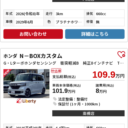
2026(令和8)年
3km
660cc
年式
走行
排気
2029年6月
プラチナホワイトパール
無
車検
色
修復
お問い合わせ
詳細はこちら
N－BOXカスタム
ホンダ
G・Lターボホンダセンシング 衝突軽減B 純正8インチナビ TV Bluetooth対応 Bカメラ ビルドインETC 両側自動ドア アダプティブクルーズコントロール 革巻きステアリング パドルシフト LEDヘッドライト スマートキ
中古車
109.9
万円
支払総額
(税込)
車両本体価格
諸費用
(税込)
(税込)
101.9
8
万円
万円
法定整備：整備付
保証付 (1ヶ月・1000km )
高槻店
2018(平成30)年
6.4万km
660cc
年式
走行
排気