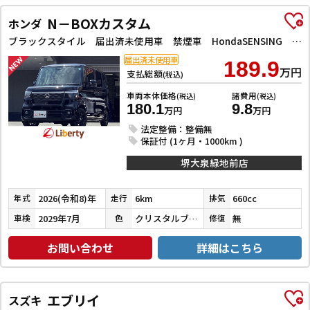
N－BOXカスタム
ホンダ
ブラックスタイル 届出済未使用車 禁煙車 HondaSENSING 両側自動ドア アダプティブクルーズコントロール 電子パーキング 前席シートヒーター LEDヘッドライト スマートキー プッシュスタート 純正アルミ
届出済未使用車
189.9
万円
支払総額
(税込)
車両本体価格
諸費用
(税込)
(税込)
180.1
9.8
万円
万円
法定整備：整備無
保証付 (1ヶ月・1000km )
堺大泉緑地前店
2026(令和8)年
6km
660cc
年式
走行
排気
2029年7月
クリスタルブラックパール
無
車検
色
修復
お問い合わせ
詳細はこちら
エブリイ
スズキ