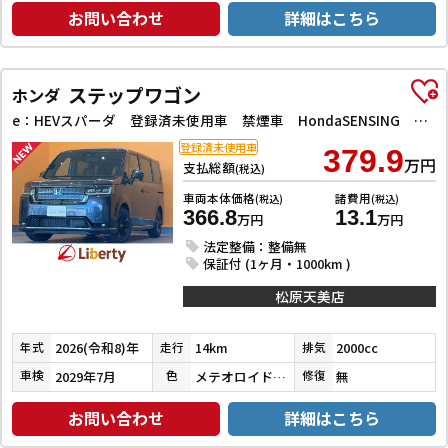
お問い合わせ
詳細はこちら
ステップワゴン
ホンダ
e：HEVスパーダ 登録済未使用車 禁煙車 HondaSENSING 両側自動ドア アダプティブクルーズコントロール 電子パーキング パワーバックドア アダプティブクルーズコントロール ブラインドスポットモニター
登録済未使用車
379.9
万円
支払総額
(税込)
車両本体価格
諸費用
(税込)
(税込)
366.8
13.1
万円
万円
法定整備：整備無
保証付 (1ヶ月・1000km )
松原天美店
2026(令和8)年
14km
2000cc
年式
走行
排気
2029年7月
メテオロイドグレーメタリック
無
車検
色
修復
お問い合わせ
詳細はこちら