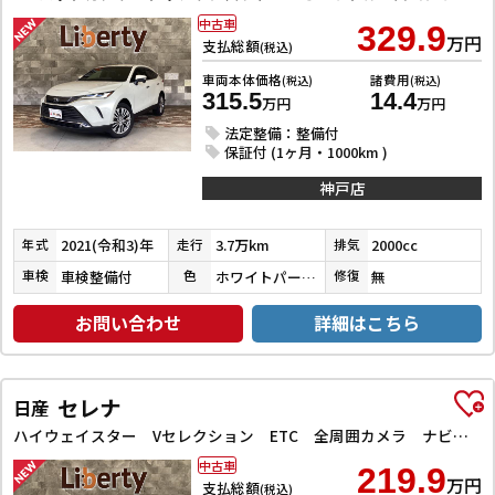
中古車
329.9
万円
支払総額
(税込)
車両本体価格
諸費用
(税込)
(税込)
315.5
14.4
万円
万円
法定整備：整備付
保証付 (1ヶ月・1000km )
神戸店
2021(令和3)年
3.7万km
2000cc
年式
走行
排気
車検整備付
ホワイトパールクリスタルシャイン
無
車検
色
修復
お問い合わせ
詳細はこちら
セレナ
日産
ハイウェイスター Vセレクション ETC 全周囲カメラ ナビ TV クリアランスソナー オートクルーズコントロール パークアシスト 衝突被害軽減システム 両側電動スライドドア オートライト LEDヘッドランプ
中古車
219.9
万円
支払総額
(税込)