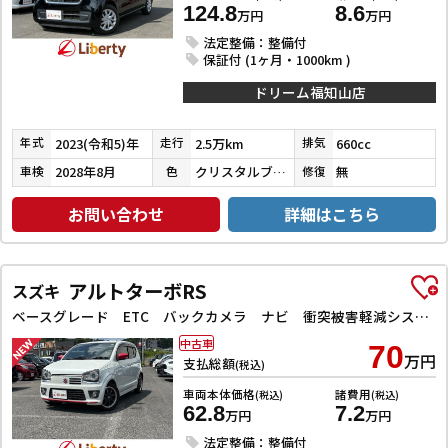
124.8
8.6
万円
万円
法定整備：整備付
保証付 (1ヶ月・1000km )
ドリーム福知山店
2023(令和5)年
2.5万km
660cc
年式
走行
排気
2028年8月
クリスタルブラックパール
無
車検
色
修復
お問い合わせ
詳細はこちら
アルトターボRS
スズキ
ベースグレード ETC バックカメラ ナビ 衝突被害軽減システム オートライト HID スマートキー アイドリングストップ 電動格納ミラー シートヒーター AT 盗難防止システム ABS ESC アルミホイール
中古車
70
万円
支払総額
(税込)
車両本体価格
諸費用
(税込)
(税込)
62.8
7.2
万円
万円
法定整備：整備付