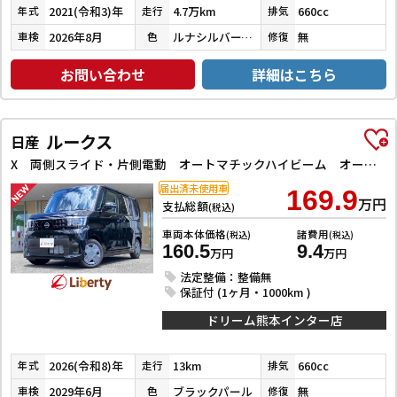
2021(令和3)年
4.7万km
660cc
年式
走行
排気
2026年8月
ルナシルバーメタリック
無
車検
色
修復
お問い合わせ
詳細はこちら
ルークス
日産
X 両側スライド・片側電動 オートマチックハイビーム オートライト スマートキー アイドリングストップ 電動格納ミラー ベンチシート CVT USB エアコン パワーステアリング パワーウィンドウ
届出済未使用車
169.9
万円
支払総額
(税込)
車両本体価格
諸費用
(税込)
(税込)
160.5
9.4
万円
万円
法定整備：整備無
保証付 (1ヶ月・1000km )
ドリーム熊本インター店
2026(令和8)年
13km
660cc
年式
走行
排気
2029年6月
ブラックパール
無
車検
色
修復