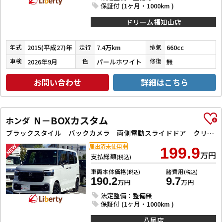
保証付 (1ヶ月・1000km )
ドリーム福知山店
2015(平成27)年
7.4万km
660cc
年式
走行
排気
2026年9月
パールホワイト
無
車検
色
修復
お問い合わせ
詳細はこちら
N－BOXカスタム
ホンダ
ブラックスタイル バックカメラ 両側電動スライドドア クリアランスソナー オートクルーズコントロール レーンアシスト 衝突被害軽減システム オートライト LEDヘッドランプ スマートキー アイドリングストップ
届出済未使用車
199.9
万円
支払総額
(税込)
車両本体価格
諸費用
(税込)
(税込)
190.2
9.7
万円
万円
法定整備：整備無
保証付 (1ヶ月・1000km )
八尾店