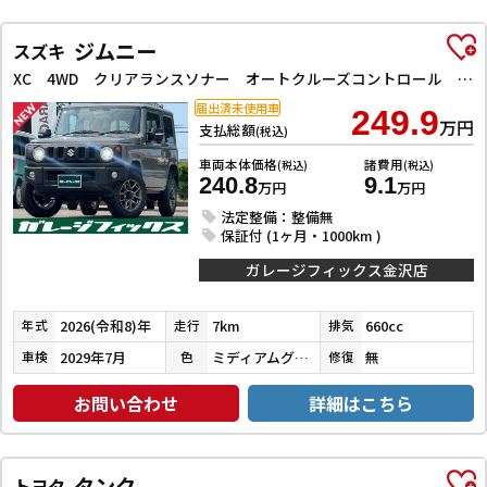
ジムニー
スズキ
XC 4WD クリアランスソナー オートクルーズコントロール レーンアシスト 衝突被害軽減システム オートライト LEDヘッドランプ ヘッドライトウォッシャー スマートキー アイドリングストップ
届出済未使用車
249.9
万円
支払総額
(税込)
車両本体価格
諸費用
(税込)
(税込)
240.8
9.1
万円
万円
法定整備：整備無
保証付 (1ヶ月・1000km )
ガレージフィックス金沢店
2026(令和8)年
7km
660cc
年式
走行
排気
2029年7月
ミディアムグレー
無
車検
色
修復
お問い合わせ
詳細はこちら
タンク
トヨタ