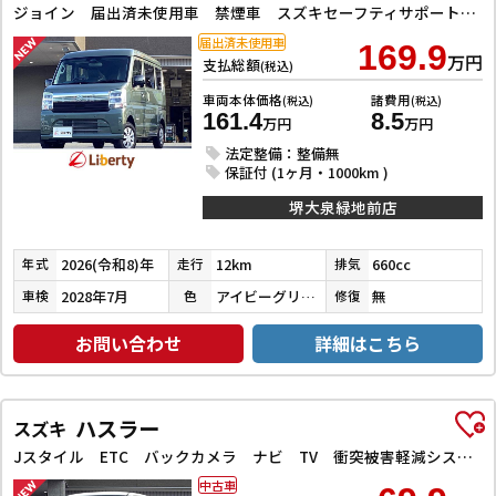
ジョイン 届出済未使用車 禁煙車 スズキセーフティサポート LEDヘッドライト 両側スライドドア スマートキー プッシュスタート 障害物センサー 運転席シートヒーター 電動格納ミラー
届出済未使用車
169.9
万円
支払総額
(税込)
車両本体価格
諸費用
(税込)
(税込)
161.4
8.5
万円
万円
法定整備：整備無
保証付 (1ヶ月・1000km )
堺大泉緑地前店
2026(令和8)年
12km
660cc
年式
走行
排気
2028年7月
アイビーグリーンメタリック
無
車検
色
修復
お問い合わせ
詳細はこちら
ハスラー
スズキ
Jスタイル ETC バックカメラ ナビ TV 衝突被害軽減システム オートライト スマートキー アイドリングストップ 電動格納ミラー シートヒーター ベンチシート CVT ESC CD DVD再生
中古車