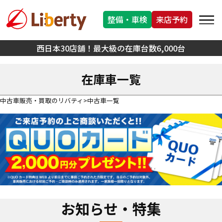
整備・車検
来店予約
西日本30店舗！最大級の在庫台数6,000台
在庫車一覧
中古車販売・買取のリバティ
中古車一覧
お知らせ・特集