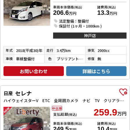
車両本体価格
諸費用
(税込)
(税込)
206.6
13.3
万円
万円
法定整備：整備付
保証付 (1ヶ月・1000km )
神戸店
2018(平成30)年
3.4万km
2000cc
年式
走行
排気
車検整備付
ブリリアントホワイトパール３コートパール
無
車検
色
修復
お問い合わせ
詳細はこちら
セレナ
日産
ハイウェイスターV ETC 全周囲カメラ ナビ TV クリアランスソナー オートクルーズコントロール 衝突被害軽減システム 両側電動スライドドア オートライト LEDヘッドランプ スマートキー
中古車
259.9
万円
支払総額
(税込)
車両本体価格
諸費用
(税込)
(税込)
249.5
10.4
万円
万円