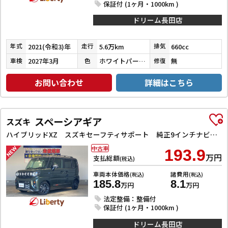
保証付 (1ヶ月・1000km )
ドリーム長田店
2021(令和3)年
5.6万km
660cc
年式
走行
排気
2027年3月
ホワイトパール３コートパール
無
車検
色
修復
お問い合わせ
詳細はこちら
スペーシアギア
スズキ
ハイブリッドXZ スズキセーフティサポート 純正9インチナビ TV Bluetooth対応 全方位カメラ 両側自動ドア ヘッドアップディスプレイ アダプティブクルーズコントロール ステアリングヒーター LEDヘッドライ
中古車
193.9
万円
支払総額
(税込)
車両本体価格
諸費用
(税込)
(税込)
185.8
8.1
万円
万円
法定整備：整備付
保証付 (1ヶ月・1000km )
ドリーム長田店