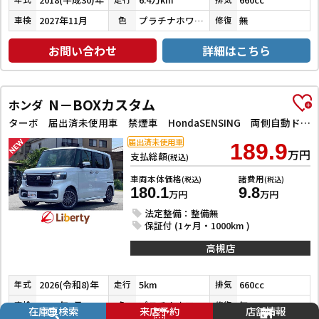
2027年11月
プラチナホワイトパール
無
車検
色
修復
お問い合わせ
詳細はこちら
N－BOXカスタム
ホンダ
ターボ 届出済未使用車 禁煙車 HondaSENSING 両側自動ドア アダプティブクルーズコントロール 電子パーキング 革巻きステアリング パドルシフト 前席シートヒーター LEDヘッドライト スマートキー
届出済未使用車
189.9
万円
支払総額
(税込)
車両本体価格
諸費用
(税込)
(税込)
180.1
9.8
万円
万円
法定整備：整備無
保証付 (1ヶ月・1000km )
高槻店
2026(令和8)年
5km
660cc
年式
走行
排気
2029年7月
プラチナホワイトパール
無
車検
色
修復
在庫車検索
来店予約
店舗情報