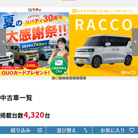
中古車一覧
4,320
掲載台数
台
絞り込み
並び替え
お気に入り