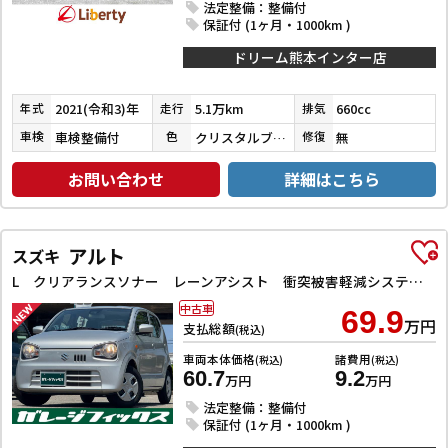
法定整備：整備付
保証付 (1ヶ月・1000km )
ドリーム熊本インター店
2021(令和3)年
5.1万km
660cc
年式
走行
排気
車検整備付
クリスタルブラックパール
無
車検
色
修復
お問い合わせ
詳細はこちら
アルト
スズキ
L クリアランスソナー レーンアシスト 衝突被害軽減システム オートライト キーレスエントリー アイドリングストップ 電動格納ミラー シートヒーター CVT 盗難防止システム ABS ESC CD
中古車
69.9
万円
支払総額
(税込)
車両本体価格
諸費用
(税込)
(税込)
60.7
9.2
万円
万円
法定整備：整備付
保証付 (1ヶ月・1000km )