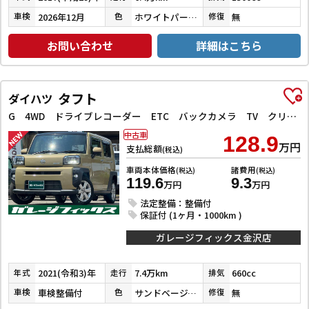
2026年12月
ホワイトパールクリスタルシャイン
無
車検
色
修復
お問い合わせ
詳細はこちら
タフト
ダイハツ
G 4WD ドライブレコーダー ETC バックカメラ TV クリアランスソナー レーンアシスト 衝突被害軽減システム オートライト LEDヘッドランプ ヘッドライトウォッシャー スマートキー
中古車
128.9
万円
支払総額
(税込)
車両本体価格
諸費用
(税込)
(税込)
119.6
9.3
万円
万円
法定整備：整備付
保証付 (1ヶ月・1000km )
ガレージフィックス金沢店
2021(令和3)年
7.4万km
660cc
年式
走行
排気
車検整備付
サンドベージュメタリック
無
車検
色
修復