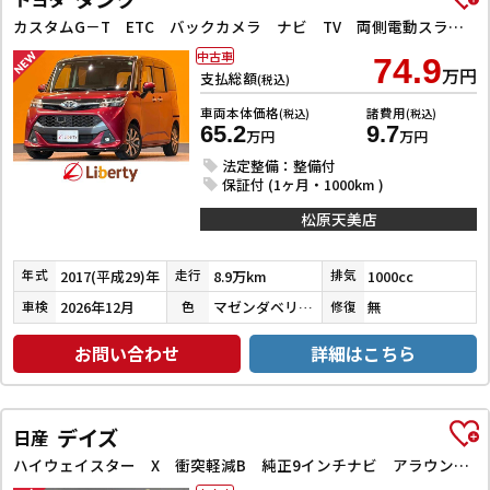
カスタムG－T ETC バックカメラ ナビ TV 両側電動スライドドア クリアランスソナー オートクルーズコントロール 衝突被害軽減システム アルミホイール LEDヘッドランプ スマートキー
中古車
74.9
万円
支払総額
(税込)
車両本体価格
諸費用
(税込)
(税込)
65.2
9.7
万円
万円
法定整備：整備付
保証付 (1ヶ月・1000km )
松原天美店
2017(平成29)年
8.9万km
1000cc
年式
走行
排気
2026年12月
マゼンダベリーマイカメタリック／ブラックマイカメタリック
無
車検
色
修復
お問い合わせ
詳細はこちら
デイズ
日産
ハイウェイスター X 衝突軽減B 純正9インチナビ アラウンドビューモニター ETC LEDヘッドライト フォグライト スマートキー プッシュスタート アイドリングストップ 革巻きステアリング オートエアコン