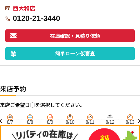
西大和店
0120-21-3440
在庫確認・見積り依頼
簡単ローン仮審査
来店予約
来店ご希望日◯を選択してください。
金
土
日
月
火
水
木
8/7
8/8
8/9
8/10
8/11
8/12
8/13