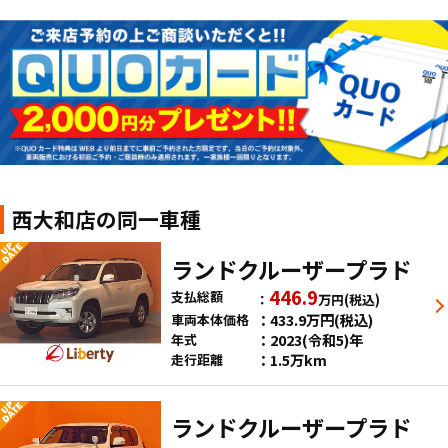
西大和店の同一車種
ランドクルーザープラド
446.9
支払総額
万円
(税込)
433.9
万円
(税込)
車両本体価格
2023(令和5)年
年式
1.5万km
走行距離
ランドクルーザープラド