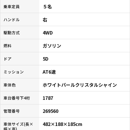
５名
乗車定員
右
ハンドル
4WD
駆動方式
ガソリン
燃料
5D
ドア
AT6速
ミッション
ホワイトパールクリスタルシャイン
車体色
1787
車台番号下4桁
269560
管理番号
482×188×185cm
車体サイズ(長×
幅×高)