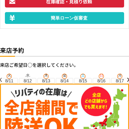
在庫確認・見積り依頼
簡単ローン仮審査
来店予約
来店ご希望日◯を選択してください。
火
水
木
金
土
日
月
8/11
8/12
8/13
8/14
8/15
8/16
8/17