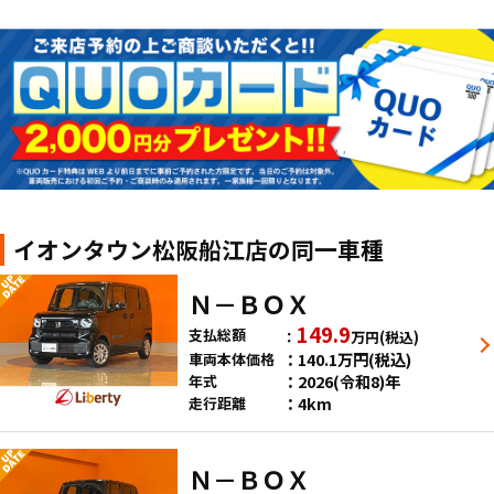
イオンタウン松阪船江店の同一車種
Ｎ－ＢＯＸ
149.9
支払総額
万円
(税込)
140.1
万円
(税込)
車両本体価格
2026(令和8)年
年式
4km
走行距離
Ｎ－ＢＯＸ