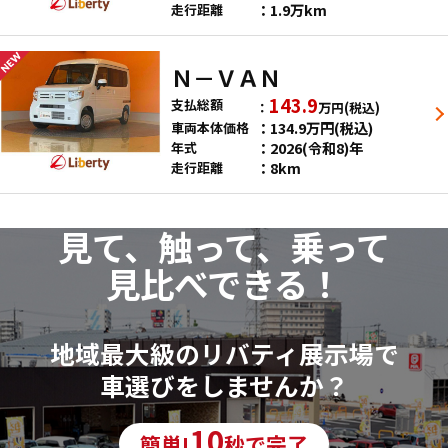
1.9万km
走行距離
Ｎ－ＶＡＮ
143.9
支払総額
万円
(税込)
134.9
万円
(税込)
車両本体価格
2026(令和8)年
年式
8km
走行距離
見て、触って、乗って
見比べできる！
地域最大級のリバティ展示場で
車選びをしませんか？
10
簡単!
秒で完了