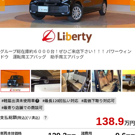
グループ総在庫約６０００台！ぜひご来店下さい！！！ パワーウィン
ドウ 運転席エアバッグ 助手席エアバッグ
軽届出済未使用車
最長120回払い対応
高価下取り対応可
?
最寄り店舗での商談可
支払総額
(税込)(リ済込)
138.9
?
万円
車両本体価格
諸費用