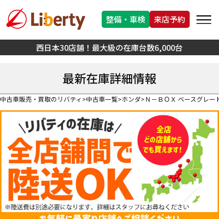
整備・車検
来店予約
西日本30店舗！最大級の在庫台数6,000台
最新在庫詳細情報
中古車販売・買取のリバティ
中古車一覧
ホンダ
Ｎ－ＢＯＸ ベースグレー