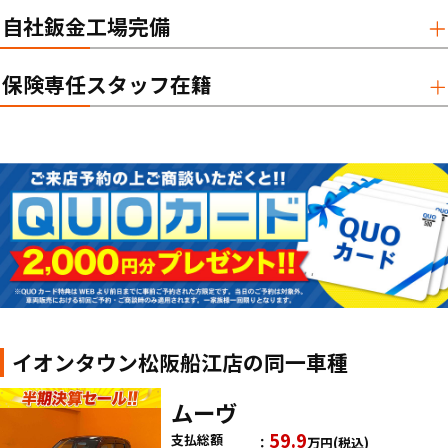
自社鈑金工場完備
保険専任スタッフ在籍
イオンタウン松阪船江店の同一車種
ムーヴ
59.9
支払総額
万円
(税込)