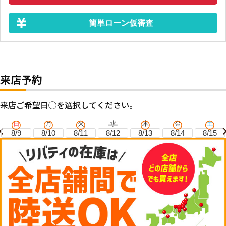
簡単ローン仮審査
来店予約
来店ご希望日◯を選択してください。
日
月
火
水
木
金
土
8/9
8/10
8/11
8/12
8/13
8/14
8/15