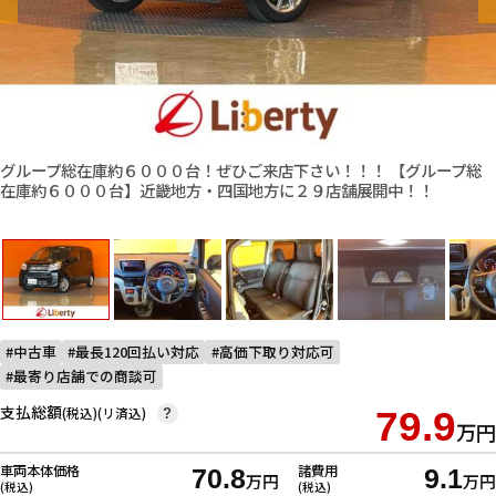
グループ総在庫約６０００台！ぜひご来店下さい！！！ 【グループ総
在庫約６０００台】近畿地方・四国地方に２９店舗展開中！！
中古車
最長120回払い対応
高価下取り対応可
最寄り店舗での商談可
支払総額
(税込)(リ済込)
79.9
?
万円
車両本体価格
諸費用
70.8
9.1
万円
万円
(税込)
(税込)