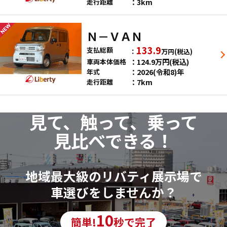
3km
走行距離
Ｎ－ＶＡＮ
133.9
支払総額
万円
(税込)
124.9
万円
(税込)
車両本体価格
2026(令和8)年
年式
7km
走行距離
見て、触って、乗って
見比べできる！
地域最大級のリバティ展示場で
車選びをしませんか？
10
簡単!
秒で完了