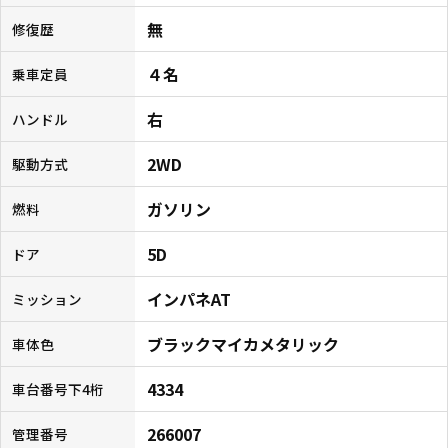
無
修復歴
４名
乗車定員
右
ハンドル
2WD
駆動方式
ガソリン
燃料
5D
ドア
インパネAT
ミッション
ブラックマイカメタリック
車体色
4334
車台番号下4桁
266007
管理番号