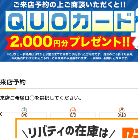
来店予約
来店ご希望日◯を選択してください。
土
日
月
8/8
8/9
8/10