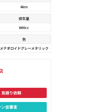
4km
排気量
660cc
色
メテオロイドグレーメタリック
在庫台数６０００台！！ 欲しい車が、きっと見つかりま
■□■□
店
のでご相談下さいませ。 ■□■□■
トも安い
・見積り依頼
ーン仮審査