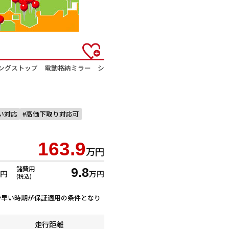
ングストップ 電動格納ミラー シ
払い対応
高価下取り対応可
163.9
万円
諸費用
9.8
万円
万円
(税込)
ずれか早い時期が保証適用の条件となり
走行距離