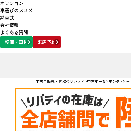
オプション
車選びのススメ
納車式
会社情報
よくある質問
整備・車検
来店予約
営業時間
AM10:00 ～ PM6:00
中古車販売・買取のリバティ
中古車一覧
ホンダ
Ｎ－