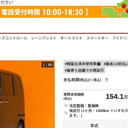
ーズコントロール レーンアシスト オートライト スマートキー アイドリ
軽届出済未使用車
最長120回
1
/
80
?
最寄り店舗での商談可
支払総額
(税込)(リ済込)
?
車両本体価格
154.1
(税込)
法定整備：整備無
保証付 (1ヶ月・1000km ※い
ます。 )
年式