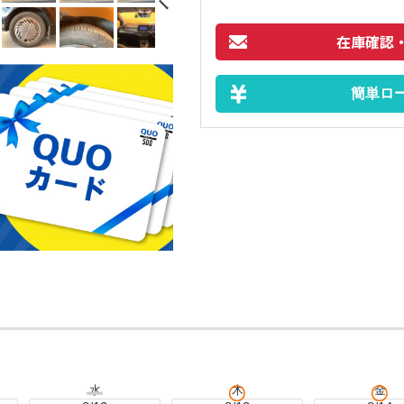
在庫確認
簡単ロ
水
木
金