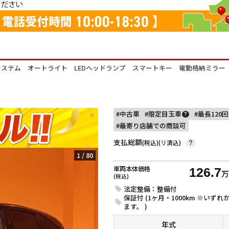
減システム オートライト LEDヘッドランプ スマートキー 電動格納ミラー
中古車
限定目玉車
最長120
?
最寄り店舗での商談可
支払総額
(税込)(リ済込)
?
1
/
80
車両本体価格
126.7
(税込)
法定整備：整備付
保証付 (1ヶ月・1000km ※い
ます。 )
年式