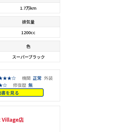
1.7万km
排気量
1200cc
色
スーパーブラック
★★★☆
機関
正常
外装
★☆
修復歴
無
価書を見る
在庫台数６０００台！！ 欲しい車が、きっと見つかりま
■□■□
のでご相談下さいませ。 ■□■□■
トも安い
illage店