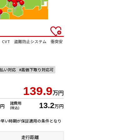
 CVT 盗難防止システム 衝突安
回払い対応
高価下取り対応可
139.9
万円
諸費用
13.2
万円
万円
(税込)
ずれか早い時期が保証適用の条件となり
走行距離