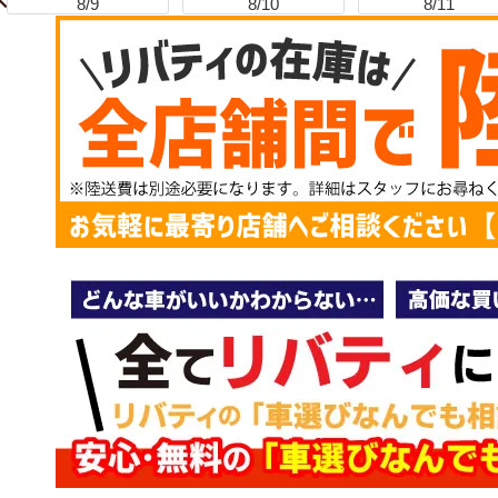
8/9
8/10
8/11