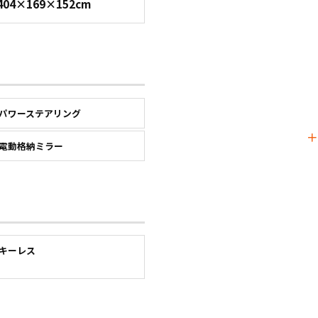
404×169×152cm
パワーステアリング
電動格納ミラー
キーレス