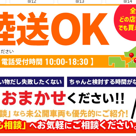
8/12
8/13
8/14