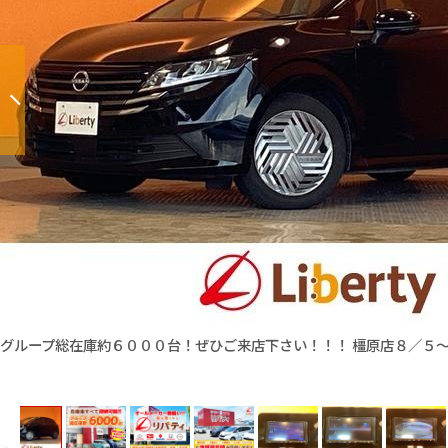
グループ総在庫約６０００台！ぜひご来店下さい！！！ 橿原店８／５