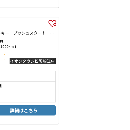
RS 届出済未使用車 禁煙車 衝突軽減B 両側自動ドア アダプティブクルーズコントロール LEDヘッドライト フォグライト スマートキー プッシュスタート 障害物センサー オートエアコン
無
000km )
イオンタウン松阪船江店
月
詳細はこちら