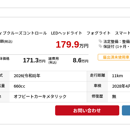
額
法定整備：整備
(税込)
179.9
万円
保証付 (1ヶ月・1
届出済未使用車
体価格
諸費用
171.3
8.6
万円
万円
(税込)
式
2026(令和8)年
走行
距離
11km
気
量
660cc
車検
2028年4
色
オフビートカーキメタリック
修復
歴
無
お問い合わせ