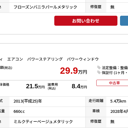
色
フローズンバニラパールメタリック
修復
歴
無
お問い合わせ
ディ エアコン パワーステアリング パワーウィンドウ
額
法定整備：整備
(税込)
29.9
万円
保証付 (1ヶ月・1
中古車
体価格
諸費用
21.5
8.4
万円
万円
(税込)
式
2013(平成25)年
走行
距離
5.4万km
気
量
660cc
車検
2028年4
色
ミルクティーベージュメタリック
修復
歴
無