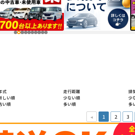
年式
走行距離
排
新しい順
少ない順
少
古い順
多い順
多
◂
1
2
3