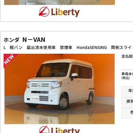
N－VAN
ホンダ
支払総
車両本
(税込)
年
排