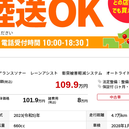
額
法定整備：整備
(税込)
109.9
万円
保証付 (1ヶ月・1
中古車
体価格
諸費用
101.9
8
万円
万円
(税込)
式
2023(令和5)年
走行
距離
4.7万km
気
量
660cc
車検
2028年1