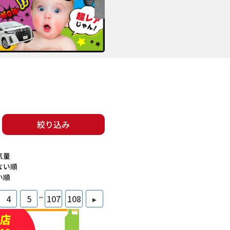
絞り込み
気量
ない順
い順
..
4
5
107
108
▸