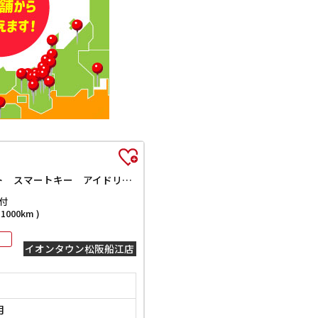
X ETC 全周囲カメラ 両側スライド・片側電動 ナビ TV クリアランスソナー レーンアシスト 衝突被害軽減システム オートライト スマートキー アイドリングストップ 電動格納ミラー
付
000km )
イオンタウン松阪船江店
月