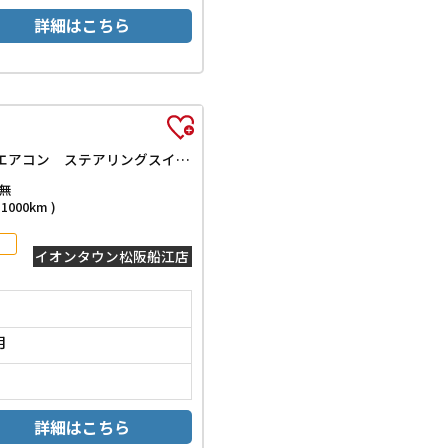
詳細はこちら
L 軽バン 届出済未使用車 禁煙車 HondaSENSING 両側スライドドア アダプティブクルーズコントロール 障害物センサー オートエアコン ステアリングスイッチンドウ
無
000km )
イオンタウン松阪船江店
月
詳細はこちら