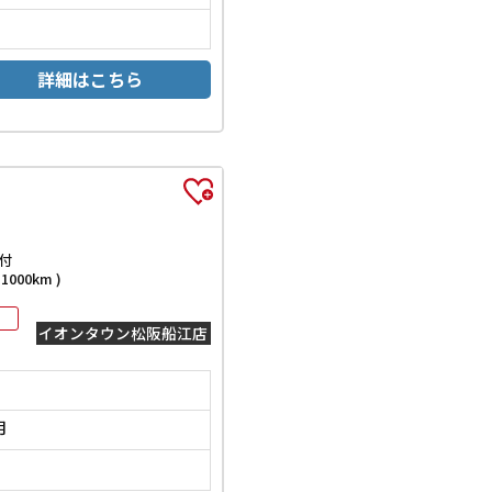
詳細はこちら
付
000km )
イオンタウン松阪船江店
月