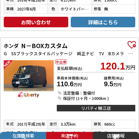
2027年6月
ホワイトパールクリスタルシャイン
無
車検
色
修復
お問い合わせ
詳細はこちら
N－BOXカスタム
ホンダ
G SSブラックスタイルパッケージ 純正ナビ TV Bカメラ ビルドインETC 前席シートヒーター HIDヘッドライト フォグライト スマートキー プッシュスタート 左パワースライドドア 電動格納ミラー オートエアコン 純正アルミホイー
中古車
120.1
万円
支払総額
(税込)
車両本体価格
諸費用
(税込)
(税込)
110.6
9.5
万円
万円
法定整備：整備付
保証付 (1ヶ月・1000km )
リバティ鯖江店
2017(平成29)年
3.3万km
660cc
年式
走行
排気
車検整備付
クリスタルブラックパール
無
車検
色
修復
在庫車検索
来店予約
店舗情報