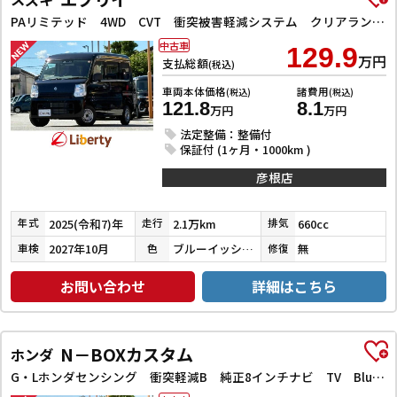
PAリミテッド 4WD CVT 衝突被害軽減システム クリアランスソナー レーンアシスト 両側スライドドア キーレスエントリー アイドリングストップ ESC エアコン パワーステアリング パワーウィンドウ
中古車
129.9
万円
支払総額
(税込)
車両本体価格
諸費用
(税込)
(税込)
121.8
8.1
万円
万円
法定整備：整備付
保証付 (1ヶ月・1000km )
彦根店
2025(令和7)年
2.1万km
660cc
年式
走行
排気
2027年10月
ブルーイッシュブラックパール３
無
車検
色
修復
お問い合わせ
詳細はこちら
N－BOXカスタム
ホンダ
G・Lホンダセンシング 衝突軽減B 純正8インチナビ TV Bluetooth対応 Bカメラ ビルドインETC 両側自動ドア アダプティブクルーズコントロール LEDヘッドライト スマートキー プッシュスタート 純正アルミ