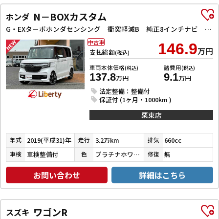
N－BOXカスタム
ホンダ
G・EXターボホンダセンシング 衝突軽減B 純正8インチナビ Bluetooth対応 Bカメラ ビルドインETC ハーフレザーシート 両側自動ドア アダプティブクルーズコントロール 革巻きステアリング パドルシフト LEDヘッドライ
中古車
146.9
万円
支払総額
(税込)
車両本体価格
諸費用
(税込)
(税込)
137.8
9.1
万円
万円
法定整備：整備付
保証付 (1ヶ月・1000km )
栗東店
2019(平成31)年
3.2万km
660cc
年式
走行
排気
車検整備付
プラチナホワイトパール
無
車検
色
修復
お問い合わせ
詳細はこちら
ワゴンR
スズキ