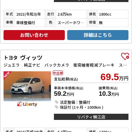
2021(令和3)年
2.6万km
1800cc
年式
走行
排気
車検整備付
スーパーホワイトⅡ
無
車検
色
修復
お問い合わせ
詳細はこちら
ヴィッツ
トヨタ
ジュエラ 純正ナビ バックカメラ 衝突被害軽減ブレーキ スマートキー 電動格納ドアミラー マニュアルレベリング オートエアコン アクセサリーソケット 横滑り防止
中古車
69.5
万円
支払総額
(税込)
車両本体価格
諸費用
(税込)
(税込)
59.2
10.3
万円
万円
法定整備：整備付
保証付 (1ヶ月・1000km )
リバティ鯖江店
2016(平成28)年
6.2万km
1300cc
年式
走行
排気