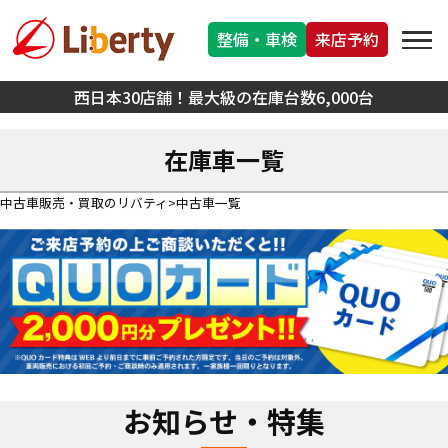
整備・車検
来店予約
西日本30店舗！最大級の在庫台数6,000台
在庫車一覧
中古車販売・買取のリバティ
中古車一覧
お知らせ・特集