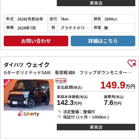
栗東店
2026(令和8)年
7km
2000cc
年式
走行
排気
2029年7月
プラチナホワイトパールマイカ
無
車検
色
修復
お問い合わせ
詳細はこちら
ウェイク
ダイハツ
GターボリミテッドSAIII 衝突軽減B フリップダウンモニター 純正ナビ Bluetooth対応 パノラマモニター LEDヘッドライト 両側自動ドア フォグライト スマートキー プッシュスタート アイドリングストップ
中古車
149.9
万円
支払総額
(税込)
車両本体価格
諸費用
(税込)
(税込)
142.3
7.6
万円
万円
法定整備：整備付
保証付 (1ヶ月・1000km )
栗東店