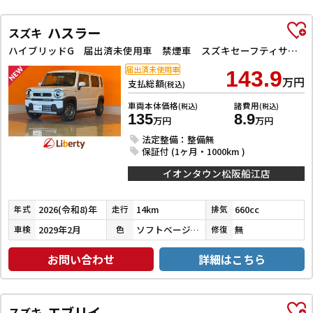
ハスラー
スズキ
ハイブリッドG 届出済未使用車 禁煙車 スズキセーフティサポート アダプティブクルーズコントロール LEDヘッドライト スマートキー プッシュスタート アイドリングストップ 前席シートヒーター ステアリングスイッチ
届出済未使用車
143.9
万円
支払総額
(税込)
車両本体価格
諸費用
(税込)
(税込)
135
8.9
万円
万円
法定整備：整備無
保証付 (1ヶ月・1000km )
イオンタウン松阪船江店
2026(令和8)年
14km
660cc
年式
走行
排気
2029年2月
ソフトベージュメタリック
無
車検
色
修復
お問い合わせ
詳細はこちら
エブリイ
スズキ