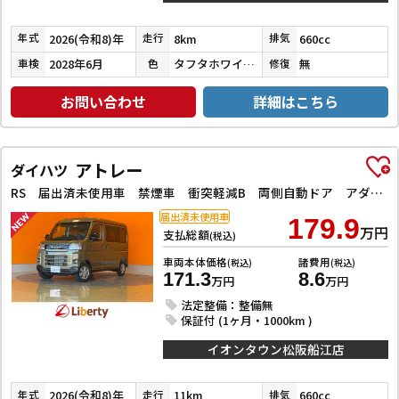
2026(令和8)年
8km
660cc
年式
走行
排気
2028年6月
タフタホワイトⅢ
無
車検
色
修復
お問い合わせ
詳細はこちら
アトレー
ダイハツ
RS 届出済未使用車 禁煙車 衝突軽減B 両側自動ドア アダプティブクルーズコントロール LEDヘッドライト フォグライト スマートキー プッシュスタート 障害物センサー オートエアコン
届出済未使用車
179.9
万円
支払総額
(税込)
車両本体価格
諸費用
(税込)
(税込)
171.3
8.6
万円
万円
法定整備：整備無
保証付 (1ヶ月・1000km )
イオンタウン松阪船江店
2026(令和8)年
11km
660cc
年式
走行
排気