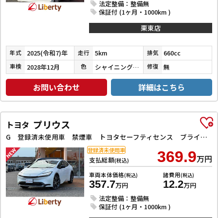
法定整備：整備無
保証付 (1ヶ月・1000km )
栗東店
2025(令和7)年
5km
660cc
年式
走行
排気
2028年12月
シャイニングホワイトパール
無
車検
色
修復
お問い合わせ
詳細はこちら
プリウス
トヨタ
G 登録済未使用車 禁煙車 トヨタセーフティセンス ブラインドスポットモニター 純正ディスプレイ Bluetooth対応 ETC2．0 アダプティブクルーズコントロール 電子パーキング LEDヘッドライト
登録済未使用車
369.9
万円
支払総額
(税込)
車両本体価格
諸費用
(税込)
(税込)
357.7
12.2
万円
万円
法定整備：整備無
保証付 (1ヶ月・1000km )