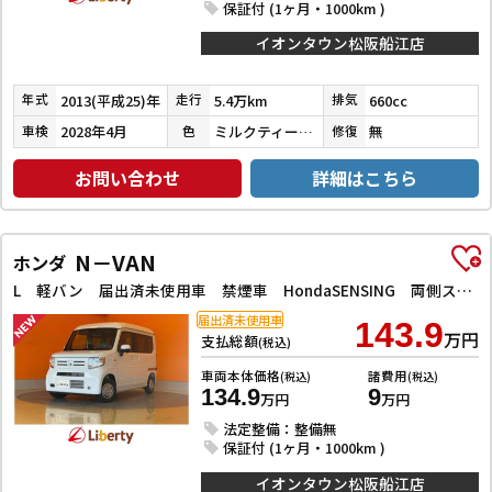
保証付 (1ヶ月・1000km )
イオンタウン松阪船江店
2013(平成25)年
5.4万km
660cc
年式
走行
排気
2028年4月
ミルクティーベージュメタリック
無
車検
色
修復
お問い合わせ
詳細はこちら
N－VAN
ホンダ
L 軽バン 届出済未使用車 禁煙車 HondaSENSING 両側スライドドア アダプティブクルーズコントロール 障害物センサー オートエアコン ステアリングスイッチンドウ
届出済未使用車
143.9
万円
支払総額
(税込)
車両本体価格
諸費用
(税込)
(税込)
134.9
9
万円
万円
法定整備：整備無
保証付 (1ヶ月・1000km )
イオンタウン松阪船江店