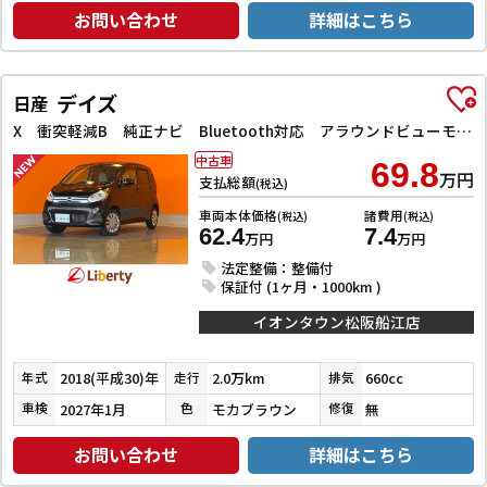
お問い合わせ
詳細はこちら
デイズ
日産
X 衝突軽減B 純正ナビ Bluetooth対応 アラウンドビューモニター スマートキー プッシュスタート アイドリングストップ タッチパネルオートエアコン 電動格納ミラー
中古車
69.8
万円
支払総額
(税込)
車両本体価格
諸費用
(税込)
(税込)
62.4
7.4
万円
万円
法定整備：整備付
保証付 (1ヶ月・1000km )
イオンタウン松阪船江店
2018(平成30)年
2.0万km
660cc
年式
走行
排気
2027年1月
モカブラウン
無
車検
色
修復
お問い合わせ
詳細はこちら