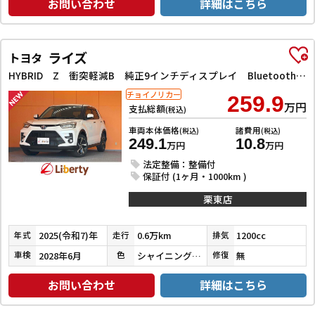
お問い合わせ
詳細はこちら
ライズ
トヨタ
HYBRID Z 衝突軽減B 純正9インチディスプレイ Bluetooth対応 パノラミックビューモニター アダプティブクルーズコントロール 電子パーキング 前席シートヒーター LEDヘッドライト スマートキー
チョイノリカー
259.9
万円
支払総額
(税込)
車両本体価格
諸費用
(税込)
(税込)
249.1
10.8
万円
万円
法定整備：整備付
保証付 (1ヶ月・1000km )
栗東店
2025(令和7)年
0.6万km
1200cc
年式
走行
排気
2028年6月
シャイニングホワイトパール
無
車検
色
修復
お問い合わせ
詳細はこちら