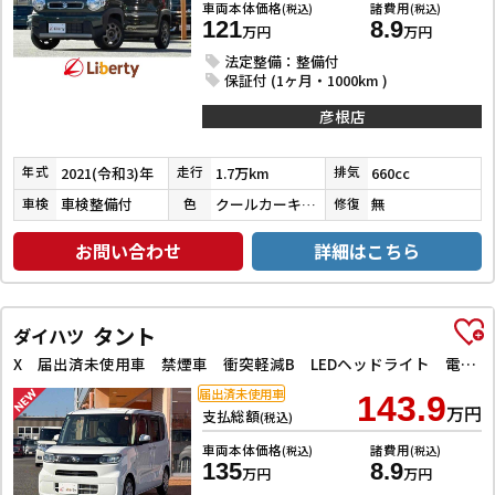
車両本体価格
諸費用
(税込)
(税込)
121
8.9
万円
万円
法定整備：整備付
保証付 (1ヶ月・1000km )
彦根店
2021(令和3)年
1.7万km
660cc
年式
走行
排気
車検整備付
クールカーキパールメタリック
無
車検
色
修復
お問い合わせ
詳細はこちら
タント
ダイハツ
X 届出済未使用車 禁煙車 衝突軽減B LEDヘッドライト 電子パーキング 前席シートヒーター 左パワースライドドア スマートキー プッシュスタート アイドリングストップ 障害物センサー オートエアコン
届出済未使用車
143.9
万円
支払総額
(税込)
車両本体価格
諸費用
(税込)
(税込)
135
8.9
万円
万円