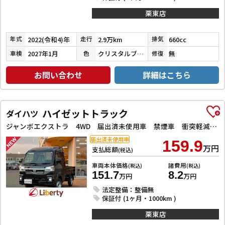
栗東店
2022(令和4)年
2.9万km
660cc
年式
走行
排気
2027年1月
クリスタルブラックパール
無
車検
色
修復
お問い合わせ
詳細はこちら
ハイゼットトラック
ダイハツ
ジャンボエクストラ 4WD 届出済未使用車 禁煙車 衝突軽減B LEDヘッドライト フォグライト スマートキー プッシュスタート アイドリングストップ 障害物センサー
届出済未使用車
159.9
万円
支払総額
(税込)
車両本体価格
諸費用
(税込)
(税込)
151.7
8.2
万円
万円
法定整備：整備無
保証付 (1ヶ月・1000km )
栗東店