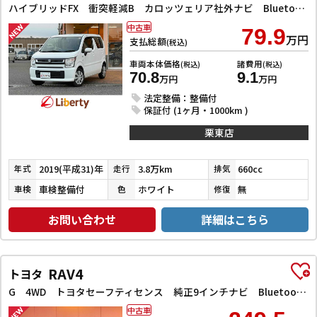
ハイブリッドFX 衝突軽減B カロッツェリア社外ナビ Bluetooth対応 Bカメラ ETC スマートキー プッシュスタート アイドリングストップ ヘッドアップディスプレイ 運転席シートヒーター 電動格納ミラー
中古車
79.9
万円
支払総額
(税込)
車両本体価格
諸費用
(税込)
(税込)
70.8
9.1
万円
万円
法定整備：整備付
保証付 (1ヶ月・1000km )
栗東店
2019(平成31)年
3.8万km
660cc
年式
走行
排気
車検整備付
ホワイト
無
車検
色
修復
お問い合わせ
詳細はこちら
RAV4
トヨタ
G 4WD トヨタセーフティセンス 純正9インチナビ Bluetooth対応 Bカメラ ETC アダプティブクルーズコントロール 電子パーキング 前席シートヒーター 革巻きステアリング LEDヘッドライト
中古車