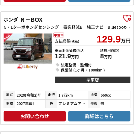
N－BOX
ホンダ
G・Lターボホンダセンシング 衝突軽減B 純正ナビ Bluetooth対応 Bカメラ ビルドインETC 両側自動ドア LEDヘッドライト アダプティブクルーズコントロール スマートキー プッシュスタート 前席シートヒーター
中古車
129.9
万円
支払総額
(税込)
車両本体価格
諸費用
(税込)
(税込)
121.9
8
万円
万円
法定整備：整備付
保証付 (1ヶ月・1000km )
栗東店
2020(令和2)年
1.7万km
660cc
年式
走行
排気
2027年6月
プレミアムアガットブラウンパール
無
車検
色
修復
お問い合わせ
詳細はこちら