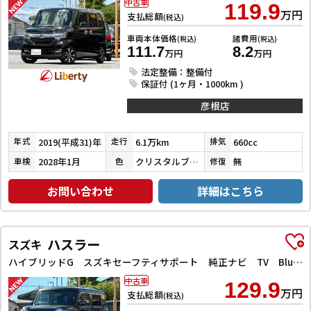
中古車
119.9
万円
支払総額
(税込)
車両本体価格
諸費用
(税込)
(税込)
111.7
8.2
万円
万円
法定整備：整備付
保証付 (1ヶ月・1000km )
彦根店
2019(平成31)年
6.1万km
660cc
年式
走行
排気
2028年1月
クリスタルブラックパール
無
車検
色
修復
お問い合わせ
詳細はこちら
ハスラー
スズキ
ハイブリッドG スズキセーフティサポート 純正ナビ TV Bluetooth対応 スマートキー プッシュスタート アイドリングストップ 前席シートヒーター オートエアコン 電動格納ミラー ヘッドライトレベライザー
中古車
129.9
万円
支払総額
(税込)