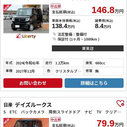
中古車
146.8
万円
支払総額
(税込)
車両本体価格
諸費用
(税込)
(税込)
138.4
8.4
万円
万円
法定整備：整備付
保証付 (1ヶ月・1000km )
栗東店
2024(令和6)年
1.2万km
660cc
年式
走行
排気
2027年12月
クリスタルブラックパール
無
車検
色
修復
お問い合わせ
詳細はこちら
デイズルークス
日産
S ETC バックカメラ 両側スライドドア ナビ TV クリアランスソナー 衝突被害軽減システム キーレスエントリー アイドリングストップ 電動格納ミラー ベンチシート CVT ABS
中古車
79.9
万円
支払総額
(税込)