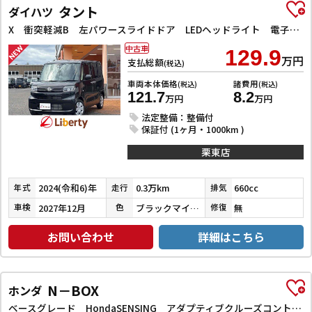
タント
ダイハツ
X 衝突軽減B 左パワースライドドア LEDヘッドライト 電子パーキング 前席シートヒーター スマートキー プッシュスタート アイドリングストップ 障害物センサー オートエアコン 電動格納ミラー
中古車
129.9
万円
支払総額
(税込)
車両本体価格
諸費用
(税込)
(税込)
121.7
8.2
万円
万円
法定整備：整備付
保証付 (1ヶ月・1000km )
栗東店
2024(令和6)年
0.3万km
660cc
年式
走行
排気
2027年12月
ブラックマイカメタリック
無
車検
色
修復
お問い合わせ
詳細はこちら
N－BOX
ホンダ
ベースグレード HondaSENSING アダプティブクルーズコントロール 左パワースライドドア 電子パーキング LEDヘッドライト スマートキー プッシュスタート 社外オーディオ オートエアコン