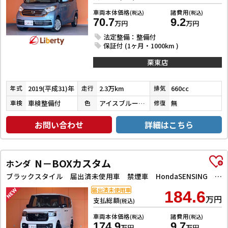
車両本体価格
諸費用
(税込)
(税込)
70.7
9.2
万円
万円
法定整備：整備付
保証付 (1ヶ月・1000km )
栗東店
2019(平成31)年
2.3万km
660cc
年式
走行
排気
車検整備付
アイスブルーチタンメタリック
無
車検
色
修復
お問い合わせ
詳細はこちら
N－BOXカスタム
ホンダ
ブラックスタイル 届出済未使用車 禁煙車 HondaSENSING 両側自動ドア 電子パーキング 革巻きステアリング 前席シートヒーター LEDヘッドライト フォグライト アダプティブクルーズコントロール スマートキー
届出済未使用車
184.6
万円
支払総額
(税込)
車両本体価格
諸費用
(税込)
(税込)
174.9
9.7
万円
万円