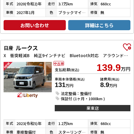
2020(令和2)年
3.7万km
660cc
年式
走行
排気
2027年1月
ブラックマイカメタリック
無
車検
色
修復
お問い合わせ
詳細はこちら
ルークス
日産
X 衝突軽減B 純正9インチナビ Bluetooth対応 アラウンドビューモニター LEDヘッドライト 左パワースライドドア スマートキー プッシュスタート アイドリングストップ オートエアコン
中古車
139.9
万円
支払総額
(税込)
車両本体価格
諸費用
(税込)
(税込)
131
8.9
万円
万円
法定整備：整備付
保証付 (1ヶ月・1000km )
栗東店
2023(令和5)年
1.2万km
660cc
年式
走行
排気
車検整備付
スターリングシルバーメタリック
無
車検
色
修復