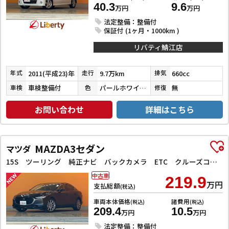
40.3
9.6
万円
万円
法定整備：整備付
保証付 (1ヶ月・1000km )
リバティ鯖江店
2011(平成23)年
9.7万km
660cc
年式
走行
排気
車検整備付
パールホワイトⅢ
無
車検
色
修復
お問い合わせ
詳細はこちら
MAZDA3セダン
マツダ
15S ツーリング 純正ナビ バックカメラ ETC クルーズコントロール 衝突被害軽減ブレーキ 純正アルミホイール 電動リアゲート スマートキー 電動格納ドアミラー ステアリングリモコン アイドリングストップ
中古車
219.9
万円
支払総額
(税込)
車両本体価格
諸費用
(税込)
(税込)
209.4
10.5
万円
万円
法定整備：整備付