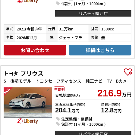
保証付 (1ヶ月・1000km )
リバティ鯖江店
2021(令和3)年
3.1万km
1500cc
年式
走行
排気
2026年12月
ジェットブラックマイカ
無
車検
色
修復
お問い合わせ
詳細はこちら
プリウス
トヨタ
S 後期モデル トヨタセーフティセンス 純正ナビ TV Bカメラ ETC AC100V電源 クルーズコントロール 革巻きステアリング LEDヘッドライト フォグライト オートハイビーム スマートキー
中古車
216.9
万円
支払総額
(税込)
車両本体価格
諸費用
(税込)
(税込)
204.1
12.8
万円
万円
法定整備：整備付
保証付 (1ヶ月・1000km )
リバティ鯖江店