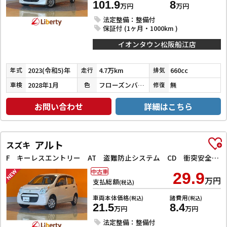
101.9
8
万円
万円
法定整備：整備付
保証付 (1ヶ月・1000km )
イオンタウン松阪船江店
2023(令和5)年
4.7万km
660cc
年式
走行
排気
2028年1月
フローズンバニラパールメタリック
無
車検
色
修復
お問い合わせ
詳細はこちら
アルト
スズキ
F キーレスエントリー AT 盗難防止システム CD 衝突安全ボディ エアコン パワーステアリング パワーウィンドウ
中古車
29.9
万円
支払総額
(税込)
車両本体価格
諸費用
(税込)
(税込)
21.5
8.4
万円
万円
法定整備：整備付