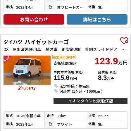
2028年4月
オフビートカーキメタリック
無
車検
色
修復
お問い合わせ
詳細はこちら
ハイゼットカーゴ
ダイハツ
DX 届出済未使用車 禁煙車 衝突軽減B 両側スライドドア アイドリングストップ 障害物センサー ヘッドライトレベライザー
届出済未使用車
123.9
万円
支払総額
(税込)
車両本体価格
諸費用
(税込)
(税込)
115.6
8.3
万円
万円
法定整備：整備無
保証付 (1ヶ月・1000km )
イオンタウン松阪船江店
2026(令和8)年
12km
660cc
年式
走行
排気
2028年1月
ホワイト
無
車検
色
修復