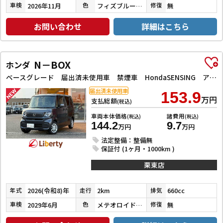
2026年11月
フィズブルーパールメタリック
無
車検
色
修復
お問い合わせ
詳細はこちら
N－BOX
ホンダ
ベースグレード 届出済未使用車 禁煙車 HondaSENSING アダプティブクルーズコントロール 電子パーキング 左パワースライドドア LEDヘッドライト スマートキー プッシュスタート アイドリングストップ
届出済未使用車
153.9
万円
支払総額
(税込)
車両本体価格
諸費用
(税込)
(税込)
144.2
9.7
万円
万円
法定整備：整備無
保証付 (1ヶ月・1000km )
栗東店
2026(令和8)年
2km
660cc
年式
走行
排気
2029年6月
メテオロイドグレーメタリック
無
車検
色
修復