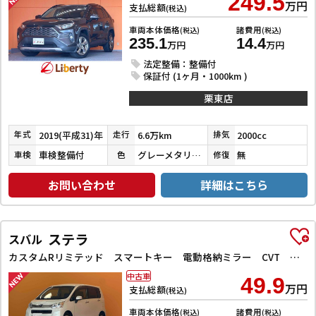
249.5
万円
支払総額
(税込)
車両本体価格
諸費用
(税込)
(税込)
235.1
14.4
万円
万円
法定整備：整備付
保証付 (1ヶ月・1000km )
栗東店
2019(平成31)年
6.6万km
2000cc
年式
走行
排気
車検整備付
グレーメタリック
無
車検
色
修復
お問い合わせ
詳細はこちら
ステラ
スバル
カスタムRリミテッド スマートキー 電動格納ミラー CVT 盗難防止システム ABS CD ミュージックプレイヤー接続可 アルミホイール エアコン パワーステアリング パワーウィンドウ
中古車
49.9
万円
支払総額
(税込)
車両本体価格
諸費用
(税込)
(税込)