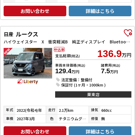
お問い合わせ
詳細はこちら
ルークス
日産
ハイウェイスター X 衝突軽減B 純正ディスプレイ Bluetooth対応 アラウンドビューモニター ETC 両側自動ドア LEDヘッドライト フォグライト スマートキー プッシュスタート アイドリングストップ オートエア
中古車
136.9
万円
支払総額
(税込)
車両本体価格
諸費用
(税込)
(税込)
129.4
7.5
万円
万円
法定整備：整備付
保証付 (1ヶ月・1000km )
栗東店
2022(令和4)年
2.1万km
660cc
年式
走行
排気
2027年3月
チタニウムグレーメタリック
無
車検
色
修復
お問い合わせ
詳細はこちら