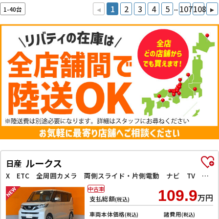
..
◂
1
2
3
4
5
107
108
▸
1-40台
ルークス
日産
X ETC 全周囲カメラ 両側スライド・片側電動 ナビ TV クリアランスソナー レーンアシスト 衝突被害軽減システム オートライト スマートキー アイドリングストップ 電動格納ミラー
中古車
109.9
万円
支払総額
(税込)
車両本体価格
諸費用
(税込)
(税込)