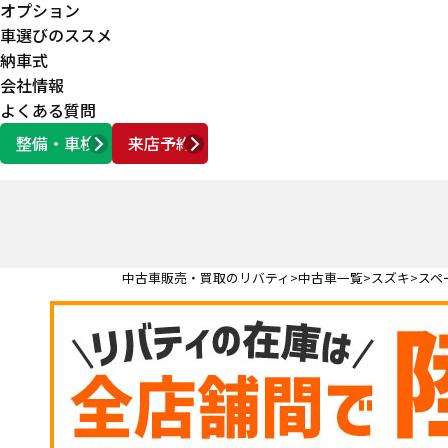
オプション
車選びのススメ
納車式
会社情報
よくある質問
整備・車検
来店予約
営業時間
AM10:00 ～ PM6:00
中古車販売・買取のリバティ
中古車一覧
スズキ
スペ