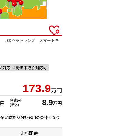
 LEDヘッドランプ スマートキ
払い対応
高価下取り対応可
173.9
万円
諸費用
8.9
万円
万円
(税込)
ずれか早い時期が保証適用の条件となり
走行距離