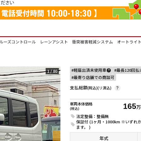
ルーズコントロール レーンアシスト 衝突被害軽減システム オートライト
軽届出済未使用車
最長120回
1
/
80
?
最寄り店舗での商談可
支払総額
(税込)(リ済込)
?
車両本体価格
165
(税込)
法定整備：整備無
保証付 (1ヶ月・1000km ※い
ます。 )
年式