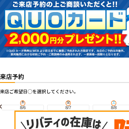
来店予約
来店ご希望日◯を選択してください。
木
金
土
8/6
8/7
8/8