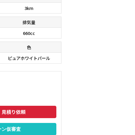
3km
排気量
660cc
色
ピュアホワイトパール
在庫台数６０００台！！ 欲しい車が、きっと見つかりま
■□■□
のでご相談下さいませ。 ■□■□■
トも安い
・見積り依頼
ーン仮審査