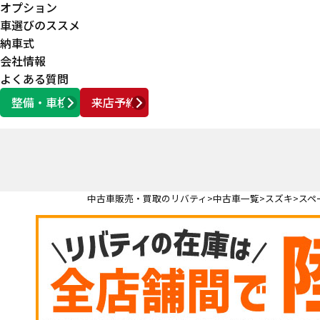
オプション
車選びのススメ
納車式
会社情報
よくある質問
整備・車検
来店予約
営業時間
AM10:00 ～ PM6:00
中古車販売・買取のリバティ
中古車一覧
スズキ
スペ