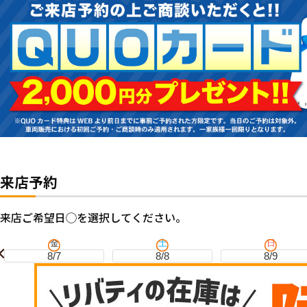
来店予約
来店ご希望日◯を選択してください。
金
土
日
8/7
8/8
8/9