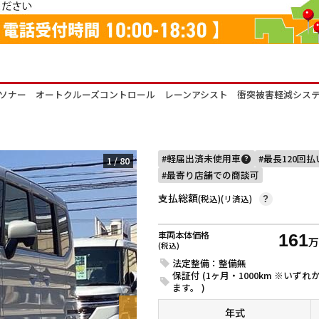
ソナー オートクルーズコントロール レーンアシスト 衝突被害軽減システ
軽届出済未使用車
最長120回
1
/
80
?
最寄り店舗での商談可
支払総額
(税込)(リ済込)
?
車両本体価格
161
(税込)
法定整備：整備無
保証付 (1ヶ月・1000km ※い
ます。 )
年式