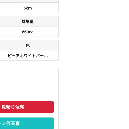
6km
排気量
660cc
色
ピュアホワイトパール
ませんよね。こちらの車、お気軽にお問い合わせください。
必ず使用
・見積り依頼
ーン仮審査