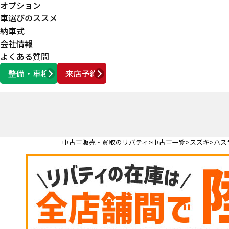
オプション
車選びのススメ
納車式
会社情報
よくある質問
整備・車検
来店予約
営業時間
AM10:00 ～ PM6:00
中古車販売・買取のリバティ
中古車一覧
スズキ
ハス