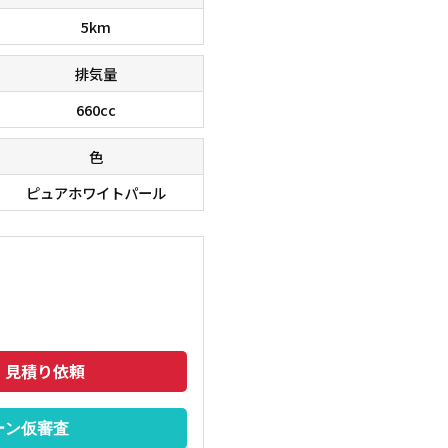
5km
排気量
660cc
色
ピュアホワイトパール
ませんよね。こちらの車、お気軽にお問い合わせください。
手の届き
・見積り依頼
ーン仮審査