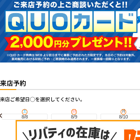
来店予約
来店ご希望日◯を選択してください。
土
日
月
8/8
8/9
8/10