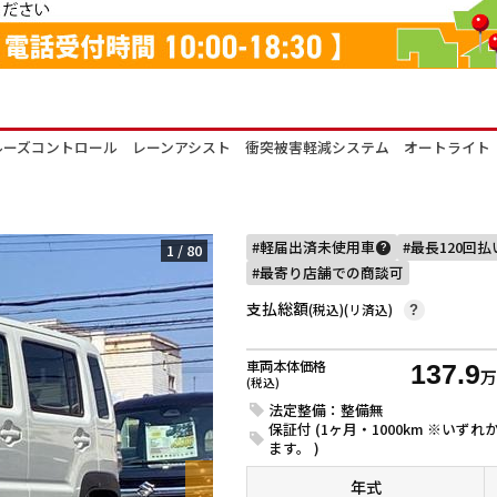
ーズコントロール レーンアシスト 衝突被害軽減システム オートライト 
軽届出済未使用車
最長120回
1
/
80
?
最寄り店舗での商談可
支払総額
(税込)(リ済込)
?
車両本体価格
137.9
(税込)
法定整備：整備無
保証付 (1ヶ月・1000km ※い
ます。 )
年式