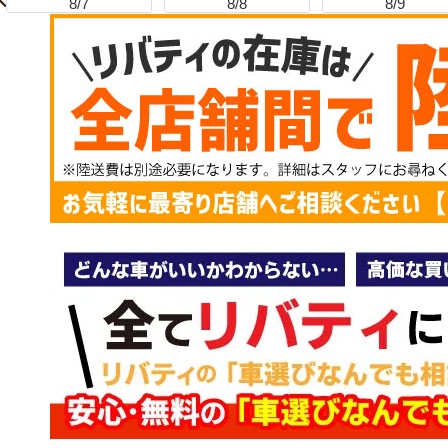
8/7
8/8
8/9