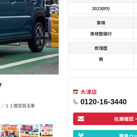
2023(R5)
車検
車検整備付
修復歴
無
大津店
0120-16-3440
８／１１限定目玉車
便利なナビ付！旅行やレジャーにと様々
在庫確認
簡単ロ