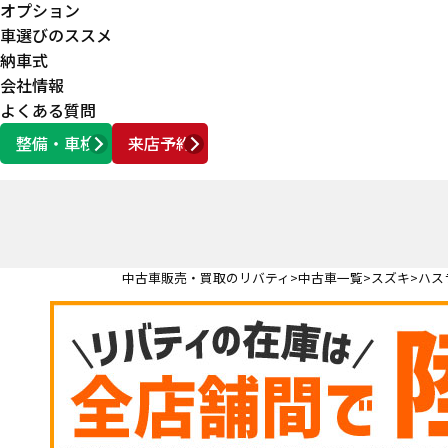
オプション
車選びのススメ
納車式
会社情報
よくある質問
整備・車検
来店予約
営業時間
AM10:00 ～ PM6:00
中古車販売・買取のリバティ
中古車一覧
スズキ
ハス