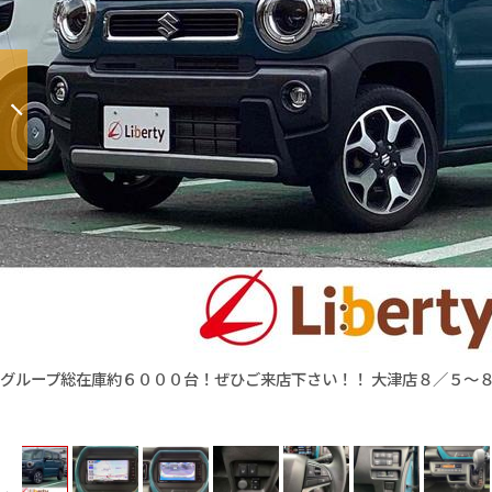
グループ総在庫約６０００台！ぜひご来店下さい！！ 大津店８／５〜