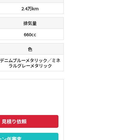
2.4万km
排気量
660cc
色
デニムブルーメタリック／ミネ
ラルグレーメタリック
なシーンで大活躍！ドライブが楽しくなりますね！
バックカ
駐車が苦
・見積り依頼
ーン仮審査