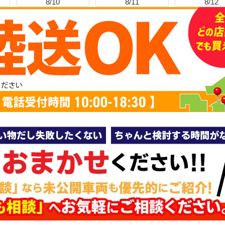
8/10
8/11
8/12