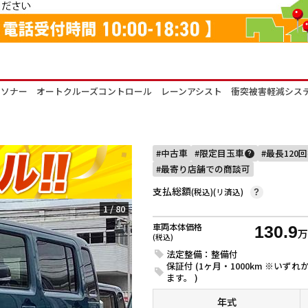
アランスソナー オートクルーズコントロール レーンアシスト 衝突被害軽減シ
中古車
限定目玉車
最長120
?
最寄り店舗での商談可
支払総額
(税込)(リ済込)
?
1
/
80
車両本体価格
130.9
(税込)
法定整備：整備付
保証付 (1ヶ月・1000km ※い
ます。 )
年式