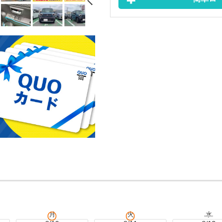
月
火
水