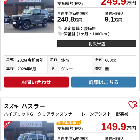
249.9
万円
支払総額
(税込)
車両本体価格
諸費用
(税込)
(税込)
240.8
9.1
万円
万円
法定整備：整備無
保証付 (1ヶ月・1000km )
北久米店
2026(令和8)年
9km
660cc
年式
走行
排気
2029年6月
グレー
無
車検
色
修復
お問い合わせ
詳細はこちら
ハスラー
スズキ
ハイブリッドG クリアランスソナー レーンアシスト 衝突被害軽減システム オートライト スマートキー アイドリングストップ 電動格納ミラー シートヒーター CVT ESC エアコン パワーウィンドウ
届出済未使用車
149.9
万円
支払総額
(税込)
車両本体価格
諸費用
(税込)
(税込)