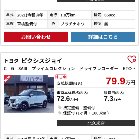
2021(令和3)年
1.8万km
660cc
年式
走行
排気
車検整備付
プラチナホワイトパール
無
車検
色
修復
お問い合わせ
詳細はこちら
ピクシスジョイ
トヨタ
C G SAIII プライムコレクション ドライブレコーダー ETC バックカメラ ナビ TV クリアランスソナー 衝突被害軽減システム オートマチックハイビーム オートライト スマートキー アイドリングストップ 電動格納ミラー
中古車
79.9
万円
支払総額
(税込)
車両本体価格
諸費用
(税込)
(税込)
72.6
7.3
万円
万円
法定整備：整備付
保証付 (1ヶ月・1000km )
北久米店
2019(平成31)年
3.2万km
660cc
年式
走行
排気