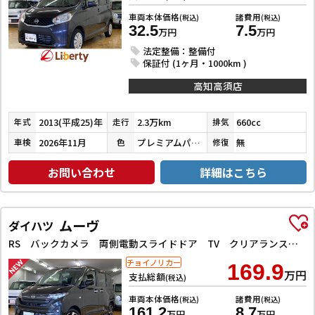
車両本体価格
諸費用
(税込)
(税込)
32.5
7.5
万円
万円
法定整備：整備付
保証付 (1ヶ月・1000km )
高知高須店
2013(平成25)年
2.3万km
660cc
年式
走行
排気
2026年11月
プレミアムパープルパール
無
車検
色
修復
お問い合わせ
詳細はこちら
ムーヴ
ダイハツ
RS バックカメラ 両側電動スライドドア TV クリアランスソナー オートクルーズコントロール 衝突被害軽減システム オートライト LEDヘッドランプ スマートキー アイドリングストップ 電動格納ミラー
チョイノリカー
169.9
万円
支払総額
(税込)
車両本体価格
諸費用
(税込)
(税込)
161.2
8.7
万円
万円