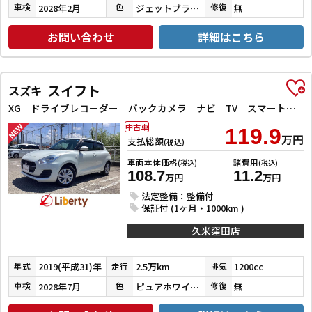
2028年2月
ジェットブラックマイカ
無
車検
色
修復
お問い合わせ
詳細はこちら
スイフト
スズキ
XG ドライブレコーダー バックカメラ ナビ TV スマートキー 電動格納ミラー シートヒーター CVT 盗難防止システム 衝突安全ボディ ABS ESC CD Bluetooth エアコン
中古車
119.9
万円
支払総額
(税込)
車両本体価格
諸費用
(税込)
(税込)
108.7
11.2
万円
万円
法定整備：整備付
保証付 (1ヶ月・1000km )
久米窪田店
2019(平成31)年
2.5万km
1200cc
年式
走行
排気
2028年7月
ピュアホワイトパール
無
車検
色
修復