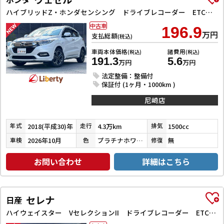
ハイブリッドZ・ホンダセンシング ドライブレコーダー ETC バックカメラ オートクルーズコントロール レーンアシスト 衝突被害軽減システム ナビ TV オートライト LEDヘッドランプ アルミホイール スマートキー 電動格納ミラー
中古車
196.9
万円
支払総額
(税込)
車両本体価格
諸費用
(税込)
(税込)
191.3
5.6
万円
万円
法定整備：整備付
保証付 (1ヶ月・1000km )
尼崎店
2018(平成30)年
4.3万km
1500cc
年式
走行
排気
2026年10月
プラチナホワイトパール
無
車検
色
修復
お問い合わせ
詳細はこちら
セレナ
日産
ハイウェイスター VセレクションII ドライブレコーダー ETC バックカメラ サイドカメラ ナビ TV クリアランスソナー オートクルーズコントロール パークアシスト 衝突被害軽減システム 両側電動スライドドア オートライト