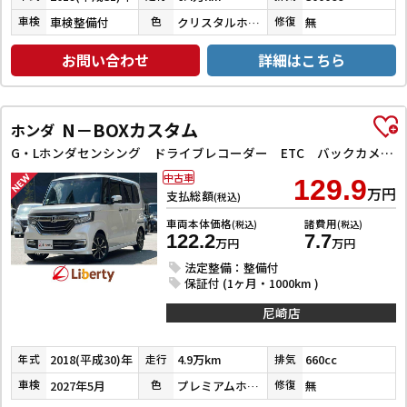
車検整備付
クリスタルホワイトパール３コートパール
無
車検
色
修復
お問い合わせ
詳細はこちら
N－BOXカスタム
ホンダ
G・Lホンダセンシング ドライブレコーダー ETC バックカメラ 両側スライド・片側電動 ナビ TV クリアランスソナー オートクルーズコントロール レーンアシスト 衝突被害軽減システム オートライト スマートキー
中古車
129.9
万円
支払総額
(税込)
車両本体価格
諸費用
(税込)
(税込)
122.2
7.7
万円
万円
法定整備：整備付
保証付 (1ヶ月・1000km )
尼崎店
2018(平成30)年
4.9万km
660cc
年式
走行
排気
2027年5月
プレミアムホワイトパールⅡ
無
車検
色
修復