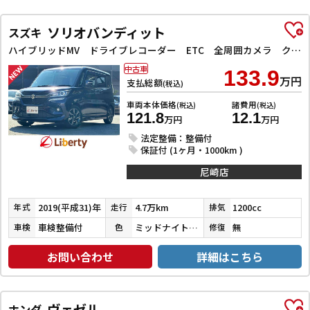
ソリオバンディット
スズキ
ハイブリッドMV ドライブレコーダー ETC 全周囲カメラ クリアランスソナー オートクルーズコントロール レーンアシスト 衝突被害軽減システム 両側スライド・片側電動 LEDヘッドランプ スマートキー
中古車
133.9
万円
支払総額
(税込)
車両本体価格
諸費用
(税込)
(税込)
121.8
12.1
万円
万円
法定整備：整備付
保証付 (1ヶ月・1000km )
尼崎店
2019(平成31)年
4.7万km
1200cc
年式
走行
排気
車検整備付
ミッドナイトバイオレットメタリック
無
車検
色
修復
お問い合わせ
詳細はこちら
ヴェゼル
ホンダ