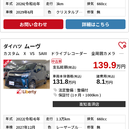
2026(令和8)年
3km
660cc
年式
走行
排気
2029年6月
クリスタルブラックパール
無
車検
色
修復
お問い合わせ
詳細はこちら
ムーヴ
ダイハツ
カスタム X VS SAIII ドライブレコーダー 全周囲カメラ ナビ TV クリアランスソナー 衝突被害軽減システム オートマチックハイビーム オートライト LEDヘッドランプ スマートキー アイドリングストップ 電動格納ミラー
中古車
139.9
万円
支払総額
(税込)
車両本体価格
諸費用
(税込)
(税込)
131.8
8.1
万円
万円
法定整備：整備付
保証付 (1ヶ月・1000km )
高知高須店
2022(令和4)年
1.3万km
660cc
年式
走行
排気
2027年12月
レーザーブルークリスタルシャイン
無
車検
色
修復