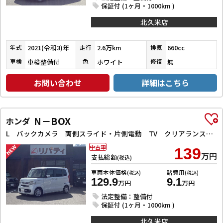
保証付 (1ヶ月・1000km )
北久米店
2021(令和3)年
2.6万km
660cc
年式
走行
排気
車検整備付
ホワイト
無
車検
色
修復
お問い合わせ
詳細はこちら
N－BOX
ホンダ
L バックカメラ 両側スライド・片側電動 TV クリアランスソナー オートクルーズコントロール レーンアシスト 衝突被害軽減システム オートライト スマートキー アイドリングストップ 電動格納ミラー
中古車
139
万円
支払総額
(税込)
車両本体価格
諸費用
(税込)
(税込)
129.9
9.1
万円
万円
法定整備：整備付
保証付 (1ヶ月・1000km )
北久米店