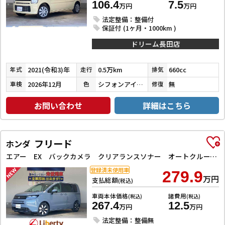
106.4
7.5
万円
万円
法定整備：整備付
保証付 (1ヶ月・1000km )
ドリーム長田店
2021(令和3)年
0.5万km
660cc
年式
走行
排気
2026年12月
シフォンアイボリーメタリック
無
車検
色
修復
お問い合わせ
詳細はこちら
フリード
ホンダ
エアー EX バックカメラ クリアランスソナー オートクルーズコントロール レーンアシスト 衝突被害軽減システム 両側電動スライドドア オートライト LEDヘッドランプ スマートキー 電動格納ミラー シートヒーター
登録済未使用車
279.9
万円
支払総額
(税込)
車両本体価格
諸費用
(税込)
(税込)
267.4
12.5
万円
万円
法定整備：整備無