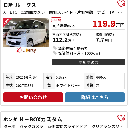
ルークス
日産
X ETC 全周囲カメラ 両側スライド・片側電動 ナビ TV クリアランスソナー 衝突被害軽減システム オートライト スマートキー アイドリングストップ 電動格納ミラー ベンチシート CVT
中古車
119.9
万円
支払総額
(税込)
車両本体価格
諸費用
(税込)
(税込)
112.2
7.7
万円
万円
法定整備：整備付
保証付 (1ヶ月・1000km )
高知高須店
2021(令和3)年
5.3万km
660cc
年式
走行
排気
2027年3月
ホワイトパール３コートパール
無
車検
色
修復
お問い合わせ
詳細はこちら
N－BOXカスタム
ホンダ
ターボ バックカメラ 両側電動スライドドア クリアランスソナー オートクルーズコントロール レーンアシスト 衝突被害軽減システム オートライト LEDヘッドランプ スマートキー アイドリングストップ