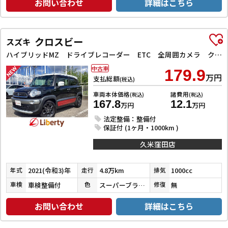
お問い合わせ
詳細はこちら
クロスビー
スズキ
ハイブリッドMZ ドライブレコーダー ETC 全周囲カメラ クリアランスソナー オートクルーズコントロール レーンアシスト 衝突被害軽減システム ナビ TV オートライト LEDヘッドランプ アルミホイール
中古車
179.9
万円
支払総額
(税込)
車両本体価格
諸費用
(税込)
(税込)
167.8
12.1
万円
万円
法定整備：整備付
保証付 (1ヶ月・1000km )
久米窪田店
2021(令和3)年
4.8万km
1000cc
年式
走行
排気
車検整備付
スーパーブラックＰ／ピュアホワイトＰ／バーニングレッドパール
無
車検
色
修復
お問い合わせ
詳細はこちら