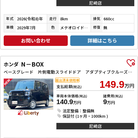
尼崎店
2026(令和8)年
8km
660cc
年式
走行
排気
2029年7月
メテオロイドグレーメタリック
無
車検
色
修復
お問い合わせ
詳細はこちら
N－BOX
ホンダ
ベースグレード 片側電動スライドドア アダプティブクルーズコントロール LEDヘッドライト クリアランスソナー スマートキー アイドリングストップ CVT ESC チップアップシート エアコン パワーウィンドウ
届出済未使用車
149.9
万円
支払総額
(税込)
車両本体価格
諸費用
(税込)
(税込)
140.9
9
万円
万円
法定整備：整備無
保証付 (1ヶ月・1000km )
尼崎店