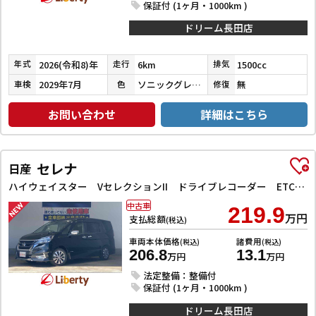
保証付 (1ヶ月・1000km )
ドリーム長田店
2026(令和8)年
6km
1500cc
年式
走行
排気
2029年7月
ソニックグレーパール
無
車検
色
修復
お問い合わせ
詳細はこちら
セレナ
日産
ハイウェイスター VセレクションII ドライブレコーダー ETC 全周囲カメラ ナビ TV クリアランスソナー オートクルーズコントロール パークアシスト 衝突被害軽減システム 両側電動スライドドア オートライト LEDヘッドランプ
中古車
219.9
万円
支払総額
(税込)
車両本体価格
諸費用
(税込)
(税込)
206.8
13.1
万円
万円
法定整備：整備付
保証付 (1ヶ月・1000km )
ドリーム長田店