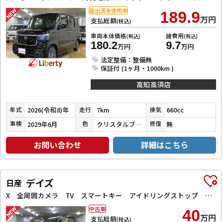
届出済未使用車
189.9
万円
支払総額
(税込)
車両本体価格
諸費用
(税込)
(税込)
180.2
9.7
万円
万円
法定整備：整備無
保証付 (1ヶ月・1000km )
高知高須店
2026(令和8)年
7km
660cc
年式
走行
排気
2029年6月
クリスタルブラックパール
無
車検
色
修復
お問い合わせ
詳細はこちら
デイズ
日産
X 全周囲カメラ TV スマートキー アイドリングストップ 電動格納ミラー ベンチシート CVT 盗難防止システム ABS ミュージックプレイヤー接続可 衝突安全ボディ エアコン パワーステアリング
中古車
40
万円
支払総額
(税込)