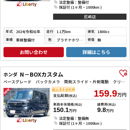
法定整備：整備付
保証付 (1ヶ月・1000km )
尼崎店
2024(令和6)年
1.1万km
1800cc
年式
走行
排気
車検整備付
プラチナホワイトパールマイカ／アティチュードブラックマイカ
無
車検
色
修復
お問い合わせ
詳細はこちら
N－BOXカスタム
ホンダ
ベースグレード バックカメラ 両側スライド・片側電動 クリアランスソナー レーンアシスト オートライト スマートキー 電動格納ミラー CVT ESC USB チップアップシート アルミホイール エアコン
届出済未使用車
159.9
万円
支払総額
(税込)
車両本体価格
諸費用
(税込)
(税込)
150.1
9.8
万円
万円
法定整備：整備無
保証付 (1ヶ月・1000km )