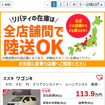
..
◂
1
2
3
4
5
106
107
▸
1-40台
ワゴンR
スズキ
ETC ナビ TV クリアランスソナー レーンアシスト 衝突被害軽減システム オートライト スマートキー アイドリングストップ 電動格納ミラー シートヒーター ベンチシート CVT ESC CD
中古車
113.9
万円
支払総額
(税込)
車両本体価格
諸費用
(税込)
(税込)