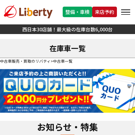
整備・車検
来店予約
西日本30店舗！最大級の在庫台数6,000台
在庫車一覧
中古車販売・買取のリバティ
中古車一覧
お知らせ・特集