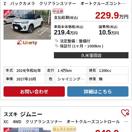
Z バックカメラ クリアランスソナー オートクルーズコントロール レーンアシスト 衝突被害軽減システム TV LEDヘッドランプ アルミホイール スマートキー アイドリングストップ 電動格納ミラー
中古車
229.9
万円
支払総額
(税込)
車両本体価格
諸費用
(税込)
(税込)
219.4
10.5
万円
万円
法定整備：整備付
保証付 (1ヶ月・1000km )
久米窪田店
2024(令和6)年
1.4万km
1200cc
年式
走行
排気
2027年10月
シャイニングホワイトパール／ブラックマイカメタリック
無
車検
色
修復
お問い合わせ
詳細はこちら
ジムニー
スズキ
XC 4WD クリアランスソナー オートクルーズコントロール レーンアシスト 衝突被害軽減システム オートライト ヘッドライトウォッシャー スマートキー アイドリングストップ 電動格納ミラー シートヒーター
届出済未使用車