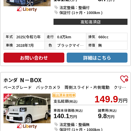
法定整備：整備付
保証付 (1ヶ月・1000km )
高知高須店
2025(令和7)年
0.8万km
660cc
年式
走行
排気
2028年7月
ブラックマイカメタリック
無
車検
色
修復
お問い合わせ
詳細はこちら
N－BOX
ホンダ
ベースグレード バックカメラ 両側スライド・片側電動 クリアランスソナー オートクルーズコントロール レーンアシスト 衝突被害軽減システム オートライト LEDヘッドランプ スマートキー アイドリングストップ
届出済未使用車
149.9
万円
支払総額
(税込)
車両本体価格
諸費用
(税込)
(税込)
140.1
9.8
万円
万円
法定整備：整備無
保証付 (1ヶ月・1000km )