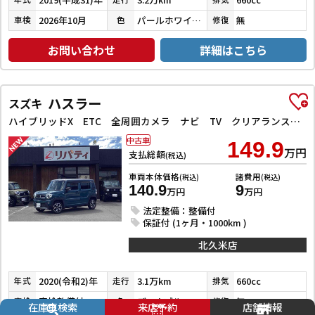
2026年10月
パールホワイトⅢ
無
車検
色
修復
お問い合わせ
詳細はこちら
ハスラー
スズキ
ハイブリッドX ETC 全周囲カメラ ナビ TV クリアランスソナー レーンアシスト 衝突被害軽減システム オートライト スマートキー アイドリングストップ 電動格納ミラー シートヒーター 後席モニター CVT
中古車
149.9
万円
支払総額
(税込)
車両本体価格
諸費用
(税込)
(税込)
140.9
9
万円
万円
法定整備：整備付
保証付 (1ヶ月・1000km )
北久米店
2020(令和2)年
3.1万km
660cc
年式
走行
排気
車検整備付
デニムブルーメタリック／ミネラルグレーメタリック
無
車検
色
修復
在庫車検索
来店予約
店舗情報