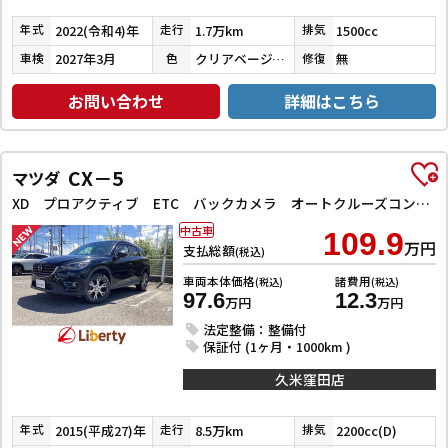
2022(令和4)年
1.7万km
1500cc
年式
走行
排気
2027年3月
クリアベージュメタリック
無
車検
色
修復
お問い合わせ
詳細はこちら
CX－5
マツダ
XD プロアクティブ ETC バックカメラ オートクルーズコントロール レーンアシスト 衝突被害軽減システム ナビ オートライト LEDヘッドランプ アルミホイール スマートキー アイドリングストップ 電動格納ミラー AT
中古車
109.9
万円
支払総額
(税込)
車両本体価格
諸費用
(税込)
(税込)
97.6
12.3
万円
万円
法定整備：整備付
保証付 (1ヶ月・1000km )
久米窪田店
2015(平成27)年
8.5万km
2200cc(D)
年式
走行
排気