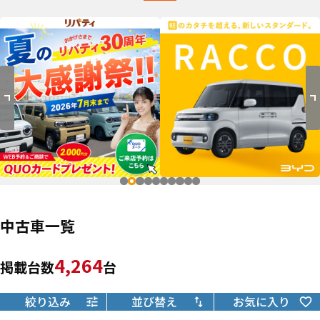
中古車一覧
4,264
掲載台数
台
絞り込み
並び替え
お気に入り