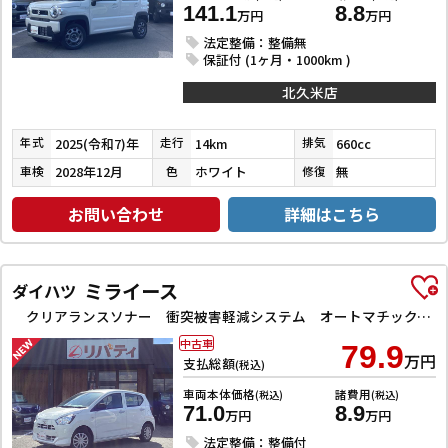
141.1
8.8
万円
万円
法定整備：整備無
保証付 (1ヶ月・1000km )
北久米店
2025(令和7)年
14km
660cc
年式
走行
排気
2028年12月
ホワイト
無
車検
色
修復
お問い合わせ
詳細はこちら
ミライース
ダイハツ
クリアランスソナー 衝突被害軽減システム オートマチックハイビーム オートライト アイドリングストップ CVT ESC CD ミュージックプレイヤー接続可 エアコン パワーステアリング
中古車
79.9
万円
支払総額
(税込)
車両本体価格
諸費用
(税込)
(税込)
71.0
8.9
万円
万円
法定整備：整備付