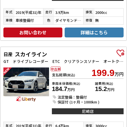
2019(平成31)年
3.9万km
2000cc
年式
走行
排気
車検整備付
ダイヤモンドブラックパール
無
車検
色
修復
お問い合わせ
詳細はこちら
スカイライン
日産
GT ドライブレコーダー ETC クリアランスソナー オートクルーズコントロール 衝突被害軽減システム 全周囲カメラ ナビ TV アルミホイール オートライト LEDヘッドランプ サンルーフ AT
中古車
199.9
万円
支払総額
(税込)
車両本体価格
諸費用
(税込)
(税込)
184.7
15.2
万円
万円
法定整備：整備付
保証付 (1ヶ月・1000km )
尼崎店
2019(平成31)年
6.4万km
3000cc
年式
走行
排気