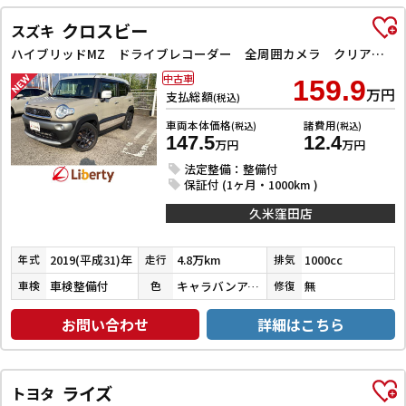
クロスビー
スズキ
ハイブリッドMZ ドライブレコーダー 全周囲カメラ クリアランスソナー オートクルーズコントロール 衝突被害軽減システム ナビ TV LEDヘッドランプ アルミホイール スマートキー 電動格納ミラー シートヒーター
中古車
159.9
万円
支払総額
(税込)
車両本体価格
諸費用
(税込)
(税込)
147.5
12.4
万円
万円
法定整備：整備付
保証付 (1ヶ月・1000km )
久米窪田店
2019(平成31)年
4.8万km
1000cc
年式
走行
排気
車検整備付
キャラバンアイボリーパールメタリック／ピュアホワイトパール
無
車検
色
修復
お問い合わせ
詳細はこちら
ライズ
トヨタ