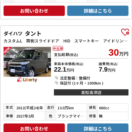
お問い合わせ
詳細はこちら
タント
ダイハツ
カスタムL 両側スライドドア HID スマートキー アイドリングストップ 電動格納ミラー ベンチシート CVT 盗難防止システム ABS アルミホイール 衝突安全ボディ エアコン パワーステアリング
中古車
30
万円
支払総額
(税込)
車両本体価格
諸費用
(税込)
(税込)
22.1
7.9
万円
万円
法定整備：整備付
保証付 (1ヶ月・1000km )
高知高須店
2012(平成24)年
13.0万km
660cc
年式
走行
排気
2027年3月
ブラックマイカメタリック
無
車検
色
修復
お問い合わせ
詳細はこちら