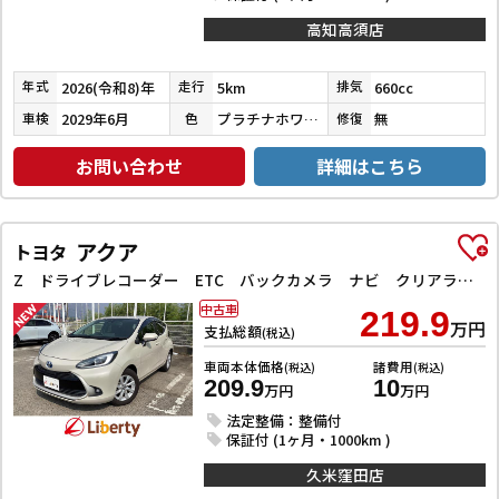
高知高須店
2026(令和8)年
5km
660cc
年式
走行
排気
2029年6月
プラチナホワイトパール
無
車検
色
修復
お問い合わせ
詳細はこちら
アクア
トヨタ
Z ドライブレコーダー ETC バックカメラ ナビ クリアランスソナー オートクルーズコントロール レーンアシスト 衝突被害軽減システム アルミホイール LEDヘッドランプ スマートキー 電動格納ミラー
中古車
219.9
万円
支払総額
(税込)
車両本体価格
諸費用
(税込)
(税込)
209.9
10
万円
万円
法定整備：整備付
保証付 (1ヶ月・1000km )
久米窪田店