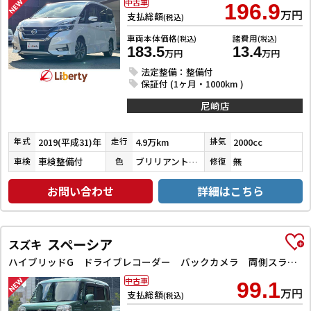
中古車
196.9
万円
支払総額
(税込)
車両本体価格
諸費用
(税込)
(税込)
183.5
13.4
万円
万円
法定整備：整備付
保証付 (1ヶ月・1000km )
尼崎店
2019(平成31)年
4.9万km
2000cc
年式
走行
排気
車検整備付
ブリリアントホワイトパール３コートパール
無
車検
色
修復
お問い合わせ
詳細はこちら
スペーシア
スズキ
ハイブリッドG ドライブレコーダー バックカメラ 両側スライドドア ナビ TV スマートキー アイドリングストップ 電動格納ミラー ベンチシート CVT ESC CD DVD再生 Bluetooth エアコン
中古車
99.1
万円
支払総額
(税込)