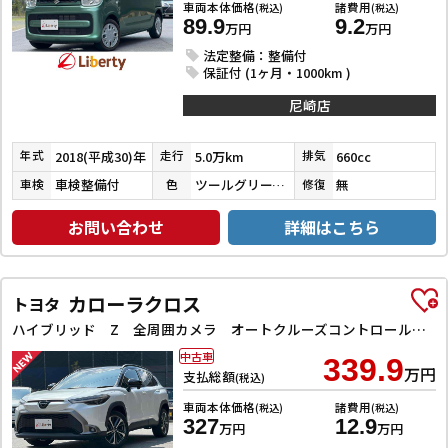
車両本体価格
諸費用
(税込)
(税込)
89.9
9.2
万円
万円
法定整備：整備付
保証付 (1ヶ月・1000km )
尼崎店
2018(平成30)年
5.0万km
660cc
年式
走行
排気
車検整備付
ツールグリーンパールメタリック
無
車検
色
修復
お問い合わせ
詳細はこちら
カローラクロス
トヨタ
ハイブリッド Z 全周囲カメラ オートクルーズコントロール レーンアシスト パワーシート 衝突被害軽減システム ナビ TV オートライト LEDヘッドランプ ヘッドライトウォッシャー 電動リアゲート アルミホイール
中古車
339.9
万円
支払総額
(税込)
車両本体価格
諸費用
(税込)
(税込)
327
12.9
万円
万円