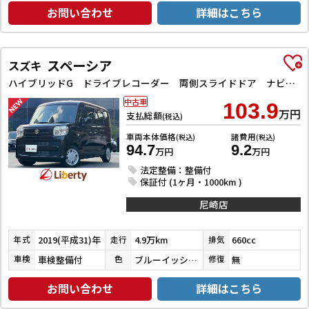
お問い合わせ
詳細はこちら
スペーシア
スズキ
ハイブリッドG ドライブレコーダー 両側スライドドア ナビ TV オートライト スマートキー アイドリングストップ 電動格納ミラー ベンチシート CVT ABS ESC CD エアコン パワーウィンドウ
中古車
103.9
万円
支払総額
(税込)
車両本体価格
諸費用
(税込)
(税込)
94.7
9.2
万円
万円
法定整備：整備付
保証付 (1ヶ月・1000km )
尼崎店
2019(平成31)年
4.9万km
660cc
年式
走行
排気
車検整備付
ブルーイッシュブラックパール３
無
車検
色
修復
お問い合わせ
詳細はこちら