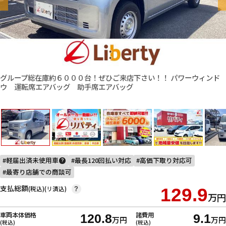
グループ総在庫約６０００台！ぜひご来店下さい！！ パワーウィンド
ウ 運転席エアバッグ 助手席エアバッグ
軽届出済未使用車
最長120回払い対応
高価下取り対応可
?
最寄り店舗での商談可
支払総額
(税込)(リ済込)
129.9
?
万円
車両本体価格
諸費用
120.8
9.1
万円
万円
(税込)
(税込)