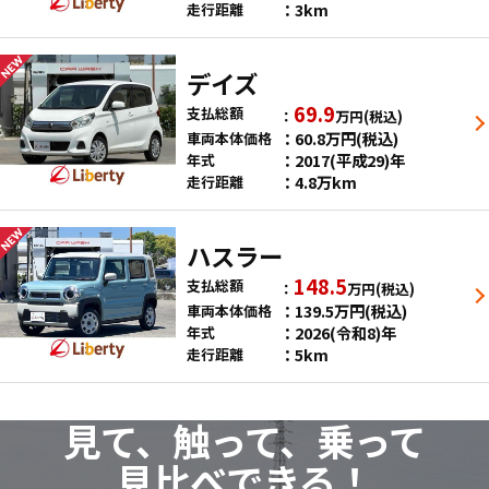
3km
走行距離
デイズ
69.9
支払総額
万円
(税込)
60.8
万円
(税込)
車両本体価格
2017(平成29)年
年式
4.8万km
走行距離
ハスラー
148.5
支払総額
万円
(税込)
139.5
万円
(税込)
車両本体価格
2026(令和8)年
年式
5km
走行距離
見て、触って、乗って
見比べできる！