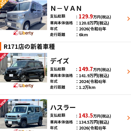
Ｎ－ＶＡＮ
129.9
支払総額
万円
(税込)
120.8
万円
(税込)
車両本体価格
2026(令和8)年
年式
6km
走行距離
R171店の新着車種
デイズ
149.7
支払総額
万円
(税込)
141.9
万円
(税込)
車両本体価格
2024(令和6)年
年式
1.2万km
走行距離
ハスラー
143.5
支払総額
万円
(税込)
134.5
万円
(税込)
車両本体価格
2026(令和8)年
年式