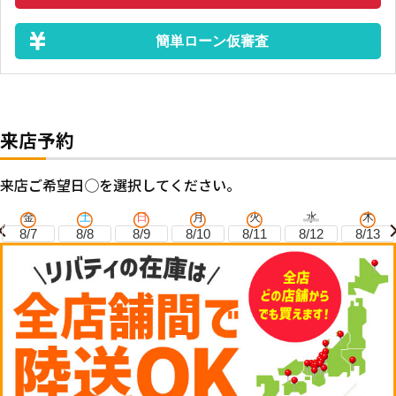
簡単ローン仮審査
来店予約
来店ご希望日◯を選択してください。
金
土
日
月
火
水
木
8/7
8/8
8/9
8/10
8/11
8/12
8/13