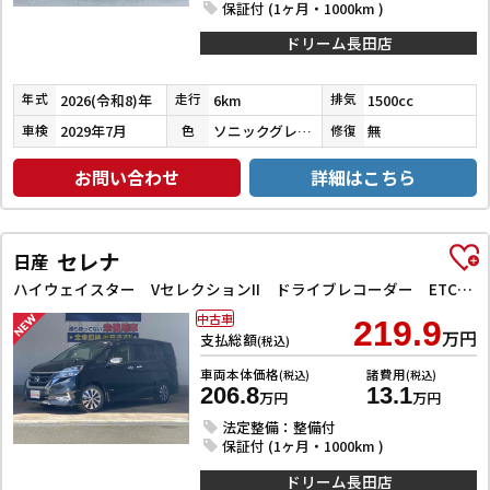
保証付 (1ヶ月・1000km )
ドリーム長田店
2026(令和8)年
6km
1500cc
年式
走行
排気
2029年7月
ソニックグレーパール
無
車検
色
修復
お問い合わせ
詳細はこちら
セレナ
日産
ハイウェイスター VセレクションII ドライブレコーダー ETC 全周囲カメラ ナビ TV クリアランスソナー オートクルーズコントロール パークアシスト 衝突被害軽減システム 両側電動スライドドア オートライト LEDヘッドランプ
中古車
219.9
万円
支払総額
(税込)
車両本体価格
諸費用
(税込)
(税込)
206.8
13.1
万円
万円
法定整備：整備付
保証付 (1ヶ月・1000km )
ドリーム長田店