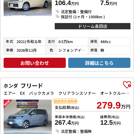
106.4
7.5
万円
万円
法定整備：整備付
保証付 (1ヶ月・1000km )
ドリーム長田店
2021(令和3)年
0.5万km
660cc
年式
走行
排気
2026年12月
シフォンアイボリーメタリック
無
車検
色
修復
お問い合わせ
詳細はこちら
フリード
ホンダ
エアー EX バックカメラ クリアランスソナー オートクルーズコントロール レーンアシスト 衝突被害軽減システム 両側電動スライドドア オートライト LEDヘッドランプ スマートキー 電動格納ミラー シートヒーター
登録済未使用車
279.9
万円
支払総額
(税込)
車両本体価格
諸費用
(税込)
(税込)
267.4
12.5
万円
万円
法定整備：整備無