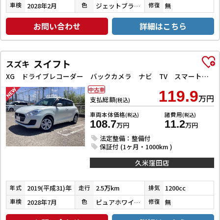
2028年2月
ジェットブラックマイカ
無
車検
色
修復
お問い合わせ
詳細はこちら
スイフト
スズキ
XG ドライブレコーダー バックカメラ ナビ TV スマートキー 電動格納ミラー シートヒーター CVT 盗難防止システム 衝突安全ボディ ABS ESC CD Bluetooth エアコン
中古車
119.9
万円
支払総額
(税込)
車両本体価格
諸費用
(税込)
(税込)
108.7
11.2
万円
万円
法定整備：整備付
保証付 (1ヶ月・1000km )
久米窪田店
2019(平成31)年
2.5万km
1200cc
年式
走行
排気
2028年7月
ピュアホワイトパール
無
車検
色
修復