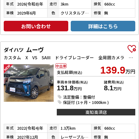
2026(令和8)年
3km
660cc
年式
走行
排気
2029年6月
クリスタルブラックパール
無
車検
色
修復
お問い合わせ
詳細はこちら
ムーヴ
ダイハツ
カスタム X VS SAIII ドライブレコーダー 全周囲カメラ ナビ TV クリアランスソナー 衝突被害軽減システム オートマチックハイビーム オートライト LEDヘッドランプ スマートキー アイドリングストップ 電動格納ミラー
中古車
139.9
万円
支払総額
(税込)
車両本体価格
諸費用
(税込)
(税込)
131.8
8.1
万円
万円
法定整備：整備付
保証付 (1ヶ月・1000km )
高知高須店
2022(令和4)年
1.3万km
660cc
年式
走行
排気
2027年12月
レーザーブルークリスタルシャイン
無
車検
色
修復