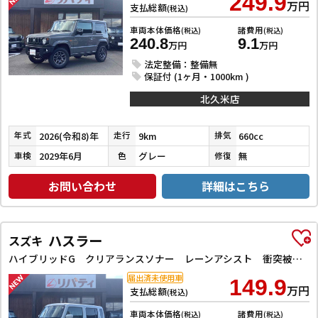
249.9
万円
支払総額
(税込)
車両本体価格
諸費用
(税込)
(税込)
240.8
9.1
万円
万円
法定整備：整備無
保証付 (1ヶ月・1000km )
北久米店
2026(令和8)年
9km
660cc
年式
走行
排気
2029年6月
グレー
無
車検
色
修復
お問い合わせ
詳細はこちら
ハスラー
スズキ
ハイブリッドG クリアランスソナー レーンアシスト 衝突被害軽減システム オートライト スマートキー アイドリングストップ 電動格納ミラー シートヒーター CVT ESC エアコン パワーウィンドウ
届出済未使用車
149.9
万円
支払総額
(税込)
車両本体価格
諸費用
(税込)
(税込)