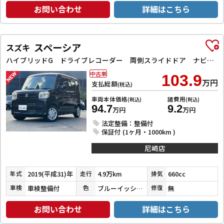
お問い合わせ
詳細はこちら
スペーシア
スズキ
ハイブリッドG ドライブレコーダー 両側スライドドア ナビ TV オートライト スマートキー アイドリングストップ 電動格納ミラー ベンチシート CVT ABS ESC CD エアコン パワーウィンドウ
中古車
103.9
万円
支払総額
(税込)
車両本体価格
諸費用
(税込)
(税込)
94.7
9.2
万円
万円
法定整備：整備付
保証付 (1ヶ月・1000km )
尼崎店
2019(平成31)年
4.9万km
660cc
年式
走行
排気
車検整備付
ブルーイッシュブラックパール３
無
車検
色
修復
お問い合わせ
詳細はこちら