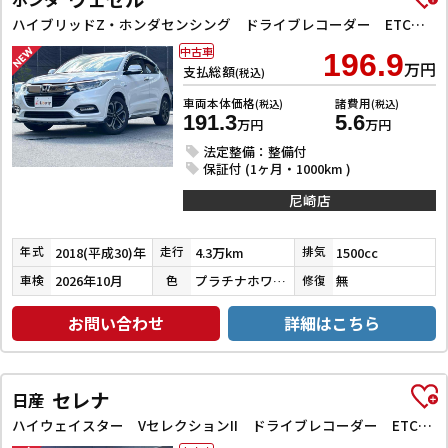
ハイブリッドZ・ホンダセンシング ドライブレコーダー ETC バックカメラ オートクルーズコントロール レーンアシスト 衝突被害軽減システム ナビ TV オートライト LEDヘッドランプ アルミホイール スマートキー 電動格納ミラー
中古車
196.9
万円
支払総額
(税込)
車両本体価格
諸費用
(税込)
(税込)
191.3
5.6
万円
万円
法定整備：整備付
保証付 (1ヶ月・1000km )
尼崎店
2018(平成30)年
4.3万km
1500cc
年式
走行
排気
2026年10月
プラチナホワイトパール
無
車検
色
修復
お問い合わせ
詳細はこちら
セレナ
日産
ハイウェイスター VセレクションII ドライブレコーダー ETC バックカメラ サイドカメラ ナビ TV クリアランスソナー オートクルーズコントロール パークアシスト 衝突被害軽減システム 両側電動スライドドア オートライト