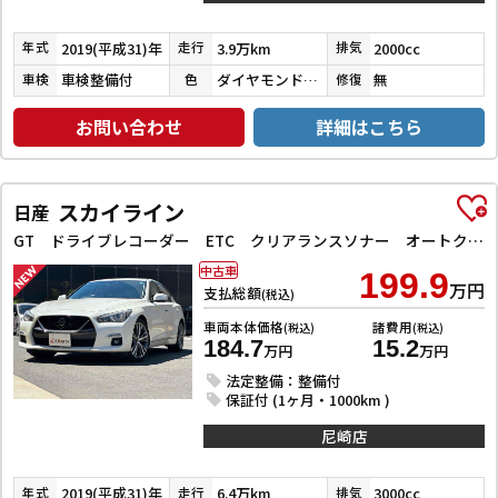
2019(平成31)年
3.9万km
2000cc
年式
走行
排気
車検整備付
ダイヤモンドブラックパール
無
車検
色
修復
お問い合わせ
詳細はこちら
スカイライン
日産
GT ドライブレコーダー ETC クリアランスソナー オートクルーズコントロール 衝突被害軽減システム 全周囲カメラ ナビ TV アルミホイール オートライト LEDヘッドランプ サンルーフ AT
中古車
199.9
万円
支払総額
(税込)
車両本体価格
諸費用
(税込)
(税込)
184.7
15.2
万円
万円
法定整備：整備付
保証付 (1ヶ月・1000km )
尼崎店
2019(平成31)年
6.4万km
3000cc
年式
走行
排気