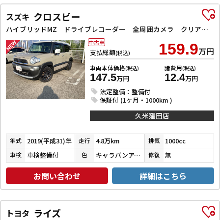
クロスビー
スズキ
ハイブリッドMZ ドライブレコーダー 全周囲カメラ クリアランスソナー オートクルーズコントロール 衝突被害軽減システム ナビ TV LEDヘッドランプ アルミホイール スマートキー 電動格納ミラー シートヒーター
中古車
159.9
万円
支払総額
(税込)
車両本体価格
諸費用
(税込)
(税込)
147.5
12.4
万円
万円
法定整備：整備付
保証付 (1ヶ月・1000km )
久米窪田店
2019(平成31)年
4.8万km
1000cc
年式
走行
排気
車検整備付
キャラバンアイボリーパールメタリック／ピュアホワイトパール
無
車検
色
修復
お問い合わせ
詳細はこちら
ライズ
トヨタ