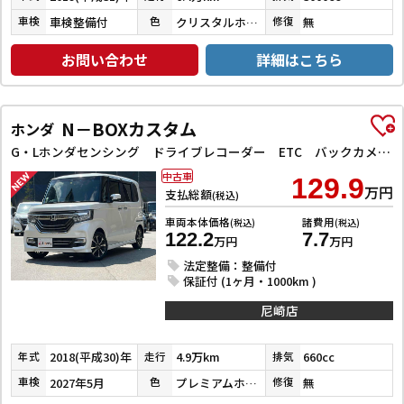
車検整備付
クリスタルホワイトパール３コートパール
無
車検
色
修復
お問い合わせ
詳細はこちら
N－BOXカスタム
ホンダ
G・Lホンダセンシング ドライブレコーダー ETC バックカメラ 両側スライド・片側電動 ナビ TV クリアランスソナー オートクルーズコントロール レーンアシスト 衝突被害軽減システム オートライト スマートキー
中古車
129.9
万円
支払総額
(税込)
車両本体価格
諸費用
(税込)
(税込)
122.2
7.7
万円
万円
法定整備：整備付
保証付 (1ヶ月・1000km )
尼崎店
2018(平成30)年
4.9万km
660cc
年式
走行
排気
2027年5月
プレミアムホワイトパールⅡ
無
車検
色
修復