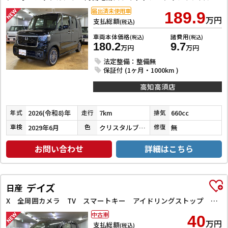
届出済未使用車
189.9
万円
支払総額
(税込)
車両本体価格
諸費用
(税込)
(税込)
180.2
9.7
万円
万円
法定整備：整備無
保証付 (1ヶ月・1000km )
高知高須店
2026(令和8)年
7km
660cc
年式
走行
排気
2029年6月
クリスタルブラックパール
無
車検
色
修復
お問い合わせ
詳細はこちら
デイズ
日産
X 全周囲カメラ TV スマートキー アイドリングストップ 電動格納ミラー ベンチシート CVT 盗難防止システム ABS ミュージックプレイヤー接続可 衝突安全ボディ エアコン パワーステアリング
中古車
40
万円
支払総額
(税込)