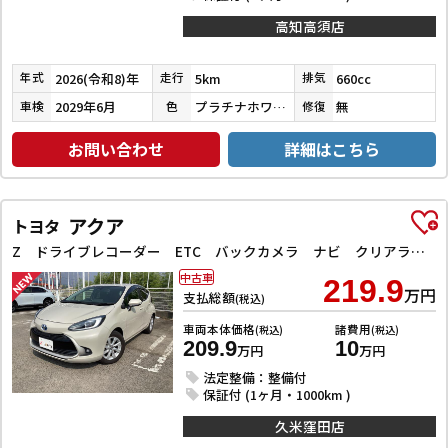
高知高須店
2026(令和8)年
5km
660cc
年式
走行
排気
2029年6月
プラチナホワイトパール
無
車検
色
修復
お問い合わせ
詳細はこちら
アクア
トヨタ
Z ドライブレコーダー ETC バックカメラ ナビ クリアランスソナー オートクルーズコントロール レーンアシスト 衝突被害軽減システム アルミホイール LEDヘッドランプ スマートキー 電動格納ミラー
中古車
219.9
万円
支払総額
(税込)
車両本体価格
諸費用
(税込)
(税込)
209.9
10
万円
万円
法定整備：整備付
保証付 (1ヶ月・1000km )
久米窪田店