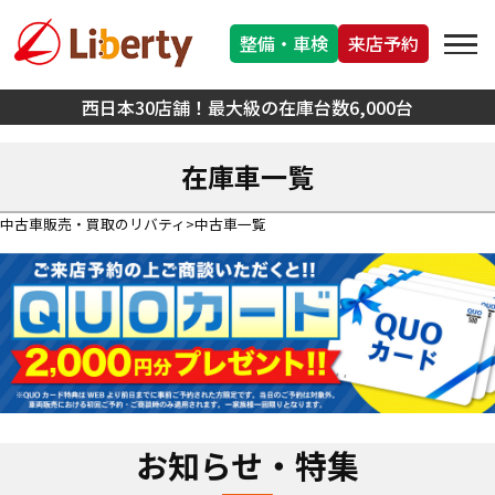
整備・車検
来店予約
西日本30店舗！最大級の在庫台数6,000台
在庫車一覧
中古車販売・買取のリバティ
中古車一覧
お知らせ・特集