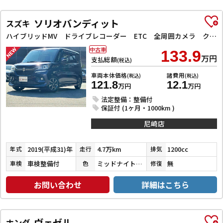
ソリオバンディット
スズキ
ハイブリッドMV ドライブレコーダー ETC 全周囲カメラ クリアランスソナー オートクルーズコントロール レーンアシスト 衝突被害軽減システム 両側スライド・片側電動 LEDヘッドランプ スマートキー
中古車
133.9
万円
支払総額
(税込)
車両本体価格
諸費用
(税込)
(税込)
121.8
12.1
万円
万円
法定整備：整備付
保証付 (1ヶ月・1000km )
尼崎店
2019(平成31)年
4.7万km
1200cc
年式
走行
排気
車検整備付
ミッドナイトバイオレットメタリック
無
車検
色
修復
お問い合わせ
詳細はこちら
ヴェゼル
ホンダ