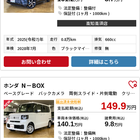
法定整備：整備付
保証付 (1ヶ月・1000km )
高知高須店
2025(令和7)年
0.8万km
660cc
年式
走行
排気
2028年7月
ブラックマイカメタリック
無
車検
色
修復
お問い合わせ
詳細はこちら
N－BOX
ホンダ
ベースグレード バックカメラ 両側スライド・片側電動 クリアランスソナー オートクルーズコントロール レーンアシスト 衝突被害軽減システム オートライト LEDヘッドランプ スマートキー アイドリングストップ
届出済未使用車
149.9
万円
支払総額
(税込)
車両本体価格
諸費用
(税込)
(税込)
140.1
9.8
万円
万円
法定整備：整備無
保証付 (1ヶ月・1000km )