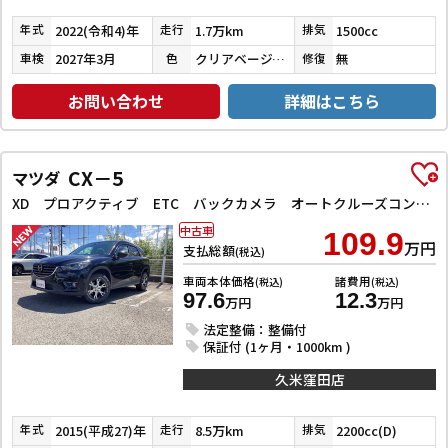
2022(令和4)年
1.7万km
1500cc
年式
走行
排気
2027年3月
クリアベージュメタリック
無
車検
色
修復
お問い合わせ
詳細はこちら
CX－5
マツダ
XD プロアクティブ ETC バックカメラ オートクルーズコントロール レーンアシスト 衝突被害軽減システム ナビ オートライト LEDヘッドランプ アルミホイール スマートキー アイドリングストップ 電動格納ミラー AT
中古車
109.9
万円
支払総額
(税込)
車両本体価格
諸費用
(税込)
(税込)
97.6
12.3
万円
万円
法定整備：整備付
保証付 (1ヶ月・1000km )
久米窪田店
2015(平成27)年
8.5万km
2200cc(D)
年式
走行
排気