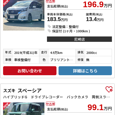
中古車
196.9
万円
支払総額
(税込)
車両本体価格
諸費用
(税込)
(税込)
183.5
13.4
万円
万円
法定整備：整備付
保証付 (1ヶ月・1000km )
尼崎店
2019(平成31)年
4.9万km
2000cc
年式
走行
排気
車検整備付
ブリリアントホワイトパール３コートパール
無
車検
色
修復
お問い合わせ
詳細はこちら
スペーシア
スズキ
ハイブリッドG ドライブレコーダー バックカメラ 両側スライドドア ナビ TV スマートキー アイドリングストップ 電動格納ミラー ベンチシート CVT ESC CD DVD再生 Bluetooth エアコン
中古車
99.1
万円
支払総額
(税込)