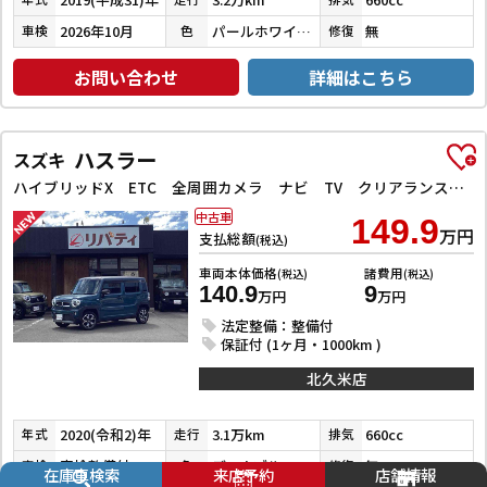
2026年10月
パールホワイトⅢ
無
車検
色
修復
お問い合わせ
詳細はこちら
ハスラー
スズキ
ハイブリッドX ETC 全周囲カメラ ナビ TV クリアランスソナー レーンアシスト 衝突被害軽減システム オートライト スマートキー アイドリングストップ 電動格納ミラー シートヒーター 後席モニター CVT
中古車
149.9
万円
支払総額
(税込)
車両本体価格
諸費用
(税込)
(税込)
140.9
9
万円
万円
法定整備：整備付
保証付 (1ヶ月・1000km )
北久米店
2020(令和2)年
3.1万km
660cc
年式
走行
排気
車検整備付
デニムブルーメタリック／ミネラルグレーメタリック
無
車検
色
修復
在庫車検索
来店予約
店舗情報