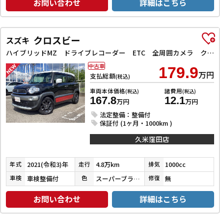
お問い合わせ
詳細はこちら
クロスビー
スズキ
ハイブリッドMZ ドライブレコーダー ETC 全周囲カメラ クリアランスソナー オートクルーズコントロール レーンアシスト 衝突被害軽減システム ナビ TV オートライト LEDヘッドランプ アルミホイール
中古車
179.9
万円
支払総額
(税込)
車両本体価格
諸費用
(税込)
(税込)
167.8
12.1
万円
万円
法定整備：整備付
保証付 (1ヶ月・1000km )
久米窪田店
2021(令和3)年
4.8万km
1000cc
年式
走行
排気
車検整備付
スーパーブラックＰ／ピュアホワイトＰ／バーニングレッドパール
無
車検
色
修復
お問い合わせ
詳細はこちら