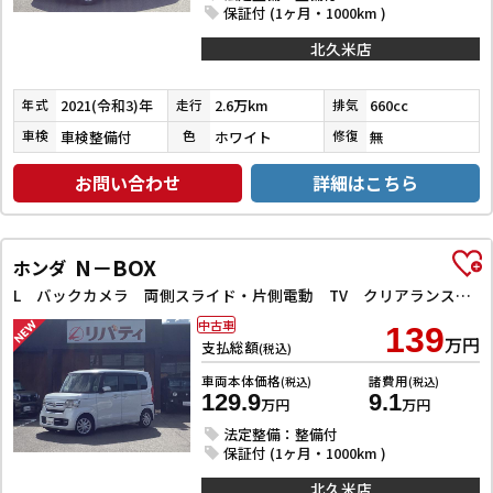
保証付 (1ヶ月・1000km )
北久米店
2021(令和3)年
2.6万km
660cc
年式
走行
排気
車検整備付
ホワイト
無
車検
色
修復
お問い合わせ
詳細はこちら
N－BOX
ホンダ
L バックカメラ 両側スライド・片側電動 TV クリアランスソナー オートクルーズコントロール レーンアシスト 衝突被害軽減システム オートライト スマートキー アイドリングストップ 電動格納ミラー
中古車
139
万円
支払総額
(税込)
車両本体価格
諸費用
(税込)
(税込)
129.9
9.1
万円
万円
法定整備：整備付
保証付 (1ヶ月・1000km )
北久米店