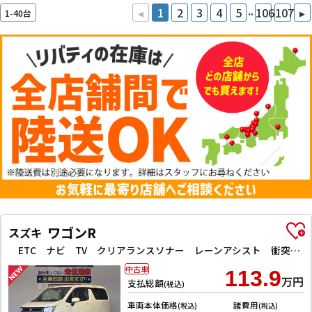
..
◂
1
2
3
4
5
106
107
▸
1-40台
ワゴンR
スズキ
ETC ナビ TV クリアランスソナー レーンアシスト 衝突被害軽減システム オートライト スマートキー アイドリングストップ 電動格納ミラー シートヒーター ベンチシート CVT ESC CD
中古車
113.9
万円
支払総額
(税込)
車両本体価格
諸費用
(税込)
(税込)