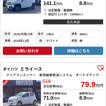
141.1
8.8
万円
万円
法定整備：整備無
保証付 (1ヶ月・1000km )
北久米店
2025(令和7)年
14km
660cc
年式
走行
排気
2028年12月
ホワイト
無
車検
色
修復
お問い合わせ
詳細はこちら
ミライース
ダイハツ
クリアランスソナー 衝突被害軽減システム オートマチックハイビーム オートライト アイドリングストップ CVT ESC CD ミュージックプレイヤー接続可 エアコン パワーステアリング
中古車
79.9
万円
支払総額
(税込)
車両本体価格
諸費用
(税込)
(税込)
71.0
8.9
万円
万円
法定整備：整備付