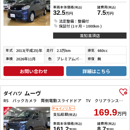
車両本体価格
諸費用
(税込)
(税込)
32.5
7.5
万円
万円
法定整備：整備付
保証付 (1ヶ月・1000km )
高知高須店
2013(平成25)年
2.3万km
660cc
年式
走行
排気
2026年11月
プレミアムパープルパール
無
車検
色
修復
お問い合わせ
詳細はこちら
ムーヴ
ダイハツ
RS バックカメラ 両側電動スライドドア TV クリアランスソナー オートクルーズコントロール 衝突被害軽減システム オートライト LEDヘッドランプ スマートキー アイドリングストップ 電動格納ミラー
チョイノリカー
169.9
万円
支払総額
(税込)
車両本体価格
諸費用
(税込)
(税込)
161.2
8.7
万円
万円