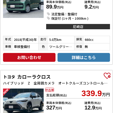
車両本体価格
諸費用
(税込)
(税込)
89.9
9.2
万円
万円
法定整備：整備付
保証付 (1ヶ月・1000km )
尼崎店
2018(平成30)年
5.0万km
660cc
年式
走行
排気
車検整備付
ツールグリーンパールメタリック
無
車検
色
修復
お問い合わせ
詳細はこちら
カローラクロス
トヨタ
ハイブリッド Z 全周囲カメラ オートクルーズコントロール レーンアシスト パワーシート 衝突被害軽減システム ナビ TV オートライト LEDヘッドランプ ヘッドライトウォッシャー 電動リアゲート アルミホイール
中古車
339.9
万円
支払総額
(税込)
車両本体価格
諸費用
(税込)
(税込)
327
12.9
万円
万円