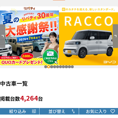
中古車一覧
4,264
掲載台数
台
絞り込み
並び替え
お気に入り