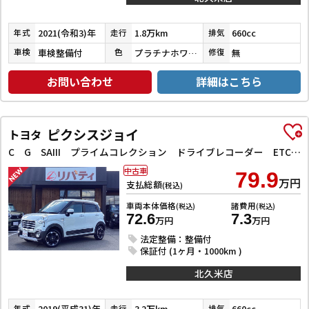
2021(令和3)年
1.8万km
660cc
年式
走行
排気
車検整備付
プラチナホワイトパール
無
車検
色
修復
お問い合わせ
詳細はこちら
ピクシスジョイ
トヨタ
C G SAIII プライムコレクション ドライブレコーダー ETC バックカメラ ナビ TV クリアランスソナー 衝突被害軽減システム オートマチックハイビーム オートライト スマートキー アイドリングストップ 電動格納ミラー
中古車
79.9
万円
支払総額
(税込)
車両本体価格
諸費用
(税込)
(税込)
72.6
7.3
万円
万円
法定整備：整備付
保証付 (1ヶ月・1000km )
北久米店
2019(平成31)年
3.2万km
660cc
年式
走行
排気