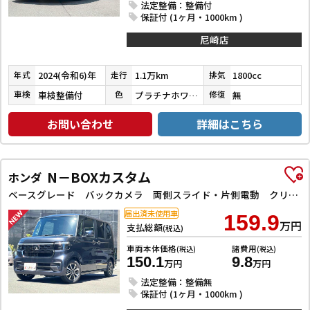
法定整備：整備付
保証付 (1ヶ月・1000km )
尼崎店
2024(令和6)年
1.1万km
1800cc
年式
走行
排気
車検整備付
プラチナホワイトパールマイカ／アティチュードブラックマイカ
無
車検
色
修復
お問い合わせ
詳細はこちら
N－BOXカスタム
ホンダ
ベースグレード バックカメラ 両側スライド・片側電動 クリアランスソナー レーンアシスト オートライト スマートキー 電動格納ミラー CVT ESC USB チップアップシート アルミホイール エアコン
届出済未使用車
159.9
万円
支払総額
(税込)
車両本体価格
諸費用
(税込)
(税込)
150.1
9.8
万円
万円
法定整備：整備無
保証付 (1ヶ月・1000km )