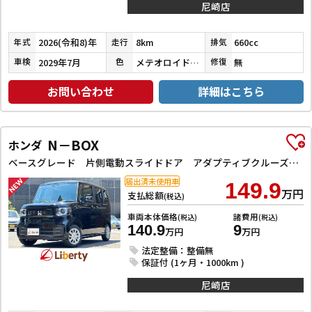
尼崎店
2026(令和8)年
8km
660cc
年式
走行
排気
2029年7月
メテオロイドグレーメタリック
無
車検
色
修復
お問い合わせ
詳細はこちら
N－BOX
ホンダ
ベースグレード 片側電動スライドドア アダプティブクルーズコントロール LEDヘッドライト クリアランスソナー スマートキー アイドリングストップ CVT ESC チップアップシート エアコン パワーウィンドウ
届出済未使用車
149.9
万円
支払総額
(税込)
車両本体価格
諸費用
(税込)
(税込)
140.9
9
万円
万円
法定整備：整備無
保証付 (1ヶ月・1000km )
尼崎店