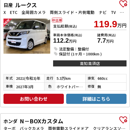
ルークス
日産
X ETC 全周囲カメラ 両側スライド・片側電動 ナビ TV クリアランスソナー 衝突被害軽減システム オートライト スマートキー アイドリングストップ 電動格納ミラー ベンチシート CVT
中古車
119.9
万円
支払総額
(税込)
車両本体価格
諸費用
(税込)
(税込)
112.2
7.7
万円
万円
法定整備：整備付
保証付 (1ヶ月・1000km )
高知高須店
2021(令和3)年
5.3万km
660cc
年式
走行
排気
2027年3月
ホワイトパール３コートパール
無
車検
色
修復
お問い合わせ
詳細はこちら
N－BOXカスタム
ホンダ
ターボ バックカメラ 両側電動スライドドア クリアランスソナー オートクルーズコントロール レーンアシスト 衝突被害軽減システム オートライト LEDヘッドランプ スマートキー アイドリングストップ