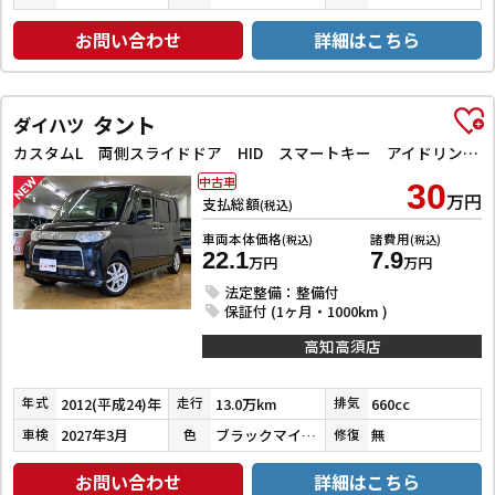
お問い合わせ
詳細はこちら
タント
ダイハツ
カスタムL 両側スライドドア HID スマートキー アイドリングストップ 電動格納ミラー ベンチシート CVT 盗難防止システム ABS アルミホイール 衝突安全ボディ エアコン パワーステアリング
中古車
30
万円
支払総額
(税込)
車両本体価格
諸費用
(税込)
(税込)
22.1
7.9
万円
万円
法定整備：整備付
保証付 (1ヶ月・1000km )
高知高須店
2012(平成24)年
13.0万km
660cc
年式
走行
排気
2027年3月
ブラックマイカメタリック
無
車検
色
修復
お問い合わせ
詳細はこちら