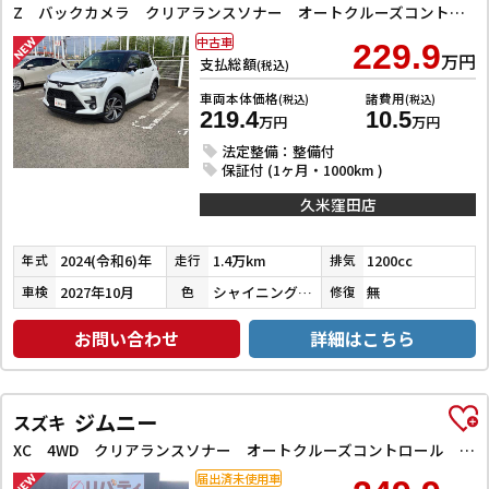
Z バックカメラ クリアランスソナー オートクルーズコントロール レーンアシスト 衝突被害軽減システム TV LEDヘッドランプ アルミホイール スマートキー アイドリングストップ 電動格納ミラー
中古車
229.9
万円
支払総額
(税込)
車両本体価格
諸費用
(税込)
(税込)
219.4
10.5
万円
万円
法定整備：整備付
保証付 (1ヶ月・1000km )
久米窪田店
2024(令和6)年
1.4万km
1200cc
年式
走行
排気
2027年10月
シャイニングホワイトパール／ブラックマイカメタリック
無
車検
色
修復
お問い合わせ
詳細はこちら
ジムニー
スズキ
XC 4WD クリアランスソナー オートクルーズコントロール レーンアシスト 衝突被害軽減システム オートライト ヘッドライトウォッシャー スマートキー アイドリングストップ 電動格納ミラー シートヒーター
届出済未使用車