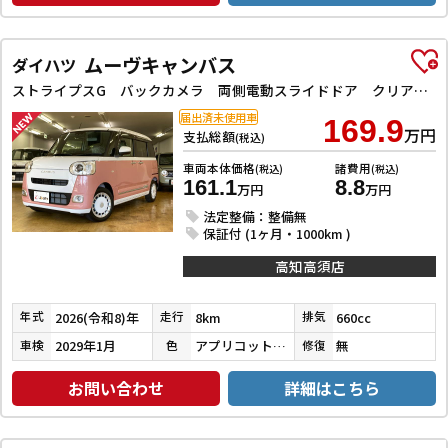
ムーヴキャンバス
ダイハツ
ストライプスG バックカメラ 両側電動スライドドア クリアランスソナー 衝突被害軽減システム オートライト LEDヘッドランプ スマートキー アイドリングストップ 電動格納ミラー シートヒーター ベンチシート CVT
届出済未使用車
169.9
万円
支払総額
(税込)
車両本体価格
諸費用
(税込)
(税込)
161.1
8.8
万円
万円
法定整備：整備無
保証付 (1ヶ月・1000km )
高知高須店
2026(令和8)年
8km
660cc
年式
走行
排気
2029年1月
アプリコットピンクメタリック／シャイニングホワイトパール
無
車検
色
修復
お問い合わせ
詳細はこちら