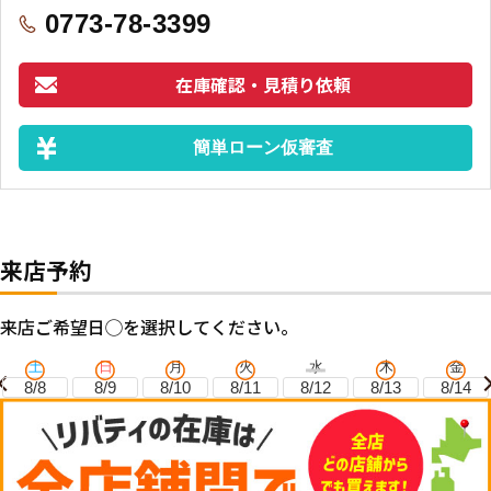
0773-78-3399
在庫確認・見積り依頼
簡単ローン仮審査
来店予約
来店ご希望日◯を選択してください。
土
日
月
火
水
木
金
8/8
8/9
8/10
8/11
8/12
8/13
8/14