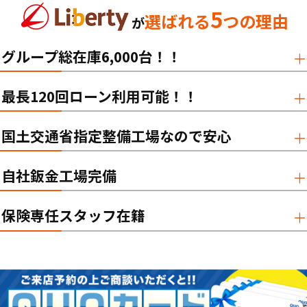
5
選ばれる
つの理由
が
グループ総在庫6,000台！！
最長120回ローン利用可能！！
国土交通省指定整備工場なので安心
自社鈑金工場完備
保険専任スタッフ在籍