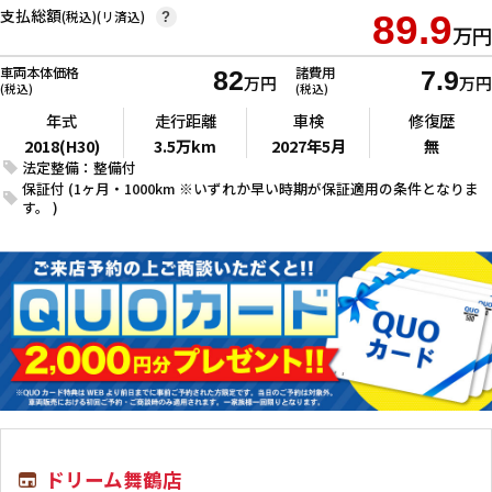
支払総額
(税込)(リ済込)
89.9
?
万円
車両本体価格
諸費用
82
7.9
万円
万円
(税込)
(税込)
年式
走行距離
車検
修復歴
2018(H30)
3.5万km
2027年5月
無
法定整備：整備付
保証付 (1ヶ月・1000km ※いずれか早い時期が保証適用の条件となりま
す。 )
ドリーム舞鶴店