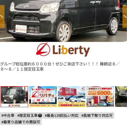
グループ総在庫約６０００台！ぜひご来店下さい！！！ 舞鶴店８／
８〜８／１１限定目玉車
中古車
限定目玉車
最長120回払い対応
高価下取り対応可
?
最寄り店舗での商談可