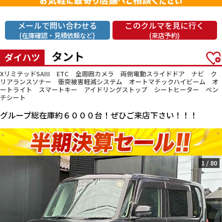
メールで問い合わせる
このクルマを見に行く
(在庫確認・見積依頼など)
(来店予約)
タント
ダイハツ
XリミテッドSAIII ETC 全周囲カメラ 両側電動スライドドア ナビ ク
リアランスソナー 衝突被害軽減システム オートマチックハイビーム オ
ートライト スマートキー アイドリングストップ シートヒーター ベン
チシート
グループ総在庫約６０００台！ぜひご来店下さい！！！
1
/
80