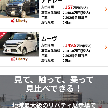
アトレー
157
支払総額
万円
(税込)
148.6
万円
(税込)
車両本体価格
2026(令和8)年
年式
6km
走行距離
ムーヴ
149.8
支払総額
万円
(税込)
141.0
万円
(税込)
車両本体価格
2025(令和7)年
年式
5km
走行距離
見て、触って、乗って
見比べできる！
地域最大級のリバティ展示場で