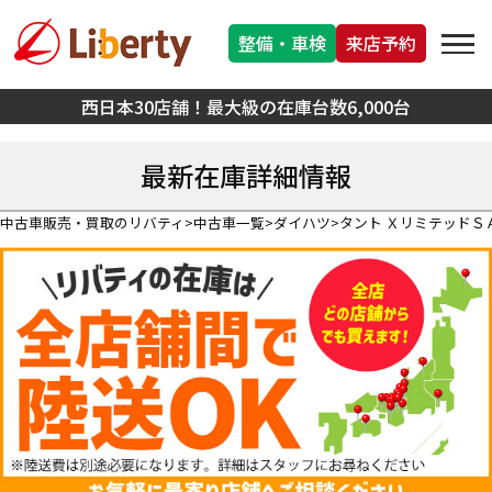
整備・車検
来店予約
西日本30店舗！最大級の在庫台数6,000台
最新在庫詳細情報
中古車販売・買取のリバティ
中古車一覧
ダイハツ
タント ＸリミテッドＳＡI