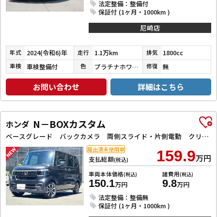
法定整備：整備付
保証付 (1ヶ月・1000km )
尼崎店
2024(令和6)年
1.1万km
1800cc
年式
走行
排気
車検整備付
プラチナホワイトパールマイカ／アティチュードブラックマイカ
無
車検
色
修復
お問い合わせ
詳細はこちら
N－BOXカスタム
ホンダ
ベースグレード バックカメラ 両側スライド・片側電動 クリアランスソナー レーンアシスト オートライト スマートキー 電動格納ミラー CVT ESC USB チップアップシート アルミホイール エアコン
届出済未使用車
159.9
万円
支払総額
(税込)
車両本体価格
諸費用
(税込)
(税込)
150.1
9.8
万円
万円
法定整備：整備無
保証付 (1ヶ月・1000km )