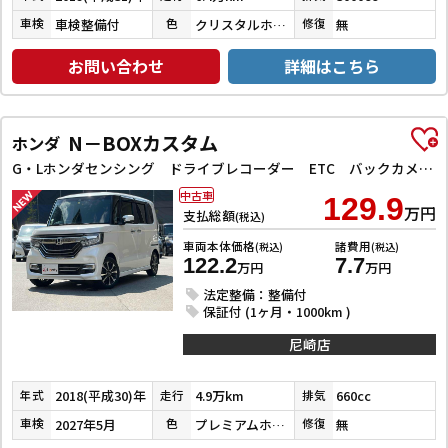
車検整備付
クリスタルホワイトパール３コートパール
無
車検
色
修復
お問い合わせ
詳細はこちら
N－BOXカスタム
ホンダ
G・Lホンダセンシング ドライブレコーダー ETC バックカメラ 両側スライド・片側電動 ナビ TV クリアランスソナー オートクルーズコントロール レーンアシスト 衝突被害軽減システム オートライト スマートキー
中古車
129.9
万円
支払総額
(税込)
車両本体価格
諸費用
(税込)
(税込)
122.2
7.7
万円
万円
法定整備：整備付
保証付 (1ヶ月・1000km )
尼崎店
2018(平成30)年
4.9万km
660cc
年式
走行
排気
2027年5月
プレミアムホワイトパールⅡ
無
車検
色
修復