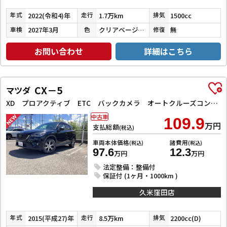
2022(令和4)年
1.7万km
1500cc
年式
走行
排気
2027年3月
クリアベージュメタリック
無
車検
色
修復
お問い合わせ
詳細はこちら
CX－5
マツダ
XD プロアクティブ ETC バックカメラ オートクルーズコントロール レーンアシスト 衝突被害軽減システム ナビ オートライト LEDヘッドランプ アルミホイール スマートキー アイドリングストップ 電動格納ミラー AT
中古車
109.9
万円
支払総額
(税込)
車両本体価格
諸費用
(税込)
(税込)
97.6
12.3
万円
万円
法定整備：整備付
保証付 (1ヶ月・1000km )
久米窪田店
2015(平成27)年
8.5万km
2200cc(D)
年式
走行
排気