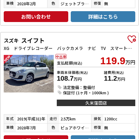
2028年2月
ジェットブラックマイカ
無
車検
色
修復
お問い合わせ
詳細はこちら
スイフト
スズキ
XG ドライブレコーダー バックカメラ ナビ TV スマートキー 電動格納ミラー シートヒーター CVT 盗難防止システム 衝突安全ボディ ABS ESC CD Bluetooth エアコン
中古車
119.9
万円
支払総額
(税込)
車両本体価格
諸費用
(税込)
(税込)
108.7
11.2
万円
万円
法定整備：整備付
保証付 (1ヶ月・1000km )
久米窪田店
2019(平成31)年
2.5万km
1200cc
年式
走行
排気
2028年7月
ピュアホワイトパール
無
車検
色
修復