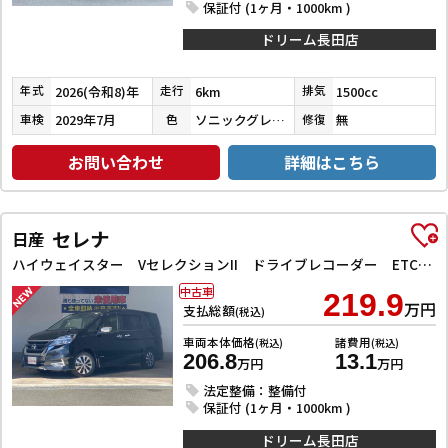
保証付 (1ヶ月・1000km )
ドリーム長田店
2026(令和8)年
6km
1500cc
年式
走行
排気
2029年7月
ソニックグレーパール
無
車検
色
修復
お問い合わせ
詳細はこちら
セレナ
日産
ハイウェイスター VセレクションII ドライブレコーダー ETC 全周囲カメラ ナビ TV クリアランスソナー オートクルーズコントロール パークアシスト 衝突被害軽減システム 両側電動スライドドア オートライト LEDヘッドランプ
中古車
219.9
万円
支払総額
(税込)
車両本体価格
諸費用
(税込)
(税込)
206.8
13.1
万円
万円
法定整備：整備付
保証付 (1ヶ月・1000km )
ドリーム長田店