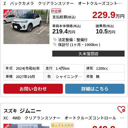
Z バックカメラ クリアランスソナー オートクルーズコントロール レーンアシスト 衝突被害軽減システム TV LEDヘッドランプ アルミホイール スマートキー アイドリングストップ 電動格納ミラー
中古車
229.9
万円
支払総額
(税込)
車両本体価格
諸費用
(税込)
(税込)
219.4
10.5
万円
万円
法定整備：整備付
保証付 (1ヶ月・1000km )
久米窪田店
2024(令和6)年
1.4万km
1200cc
年式
走行
排気
2027年10月
シャイニングホワイトパール／ブラックマイカメタリック
無
車検
色
修復
お問い合わせ
詳細はこちら
ジムニー
スズキ
XC 4WD クリアランスソナー オートクルーズコントロール レーンアシスト 衝突被害軽減システム オートライト ヘッドライトウォッシャー スマートキー アイドリングストップ 電動格納ミラー シートヒーター
届出済未使用車