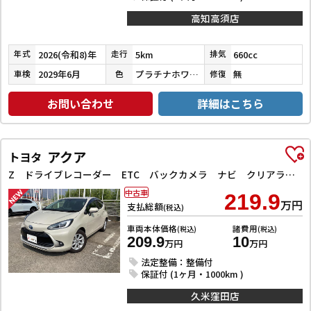
高知高須店
2026(令和8)年
5km
660cc
年式
走行
排気
2029年6月
プラチナホワイトパール
無
車検
色
修復
お問い合わせ
詳細はこちら
アクア
トヨタ
Z ドライブレコーダー ETC バックカメラ ナビ クリアランスソナー オートクルーズコントロール レーンアシスト 衝突被害軽減システム アルミホイール LEDヘッドランプ スマートキー 電動格納ミラー
中古車
219.9
万円
支払総額
(税込)
車両本体価格
諸費用
(税込)
(税込)
209.9
10
万円
万円
法定整備：整備付
保証付 (1ヶ月・1000km )
久米窪田店