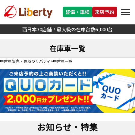
整備・車検
来店予約
西日本30店舗！最大級の在庫台数6,000台
在庫車一覧
中古車販売・買取のリバティ
中古車一覧
お知らせ・特集