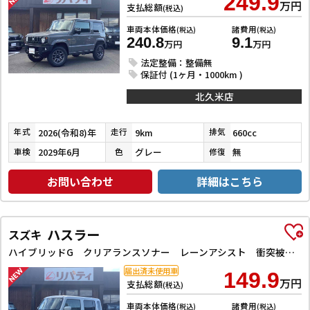
249.9
万円
支払総額
(税込)
車両本体価格
諸費用
(税込)
(税込)
240.8
9.1
万円
万円
法定整備：整備無
保証付 (1ヶ月・1000km )
北久米店
2026(令和8)年
9km
660cc
年式
走行
排気
2029年6月
グレー
無
車検
色
修復
お問い合わせ
詳細はこちら
ハスラー
スズキ
ハイブリッドG クリアランスソナー レーンアシスト 衝突被害軽減システム オートライト スマートキー アイドリングストップ 電動格納ミラー シートヒーター CVT ESC エアコン パワーウィンドウ
届出済未使用車
149.9
万円
支払総額
(税込)
車両本体価格
諸費用
(税込)
(税込)