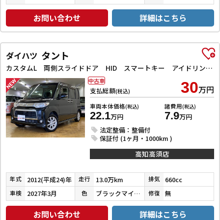
お問い合わせ
詳細はこちら
タント
ダイハツ
カスタムL 両側スライドドア HID スマートキー アイドリングストップ 電動格納ミラー ベンチシート CVT 盗難防止システム ABS アルミホイール 衝突安全ボディ エアコン パワーステアリング
中古車
30
万円
支払総額
(税込)
車両本体価格
諸費用
(税込)
(税込)
22.1
7.9
万円
万円
法定整備：整備付
保証付 (1ヶ月・1000km )
高知高須店
2012(平成24)年
13.0万km
660cc
年式
走行
排気
2027年3月
ブラックマイカメタリック
無
車検
色
修復
お問い合わせ
詳細はこちら