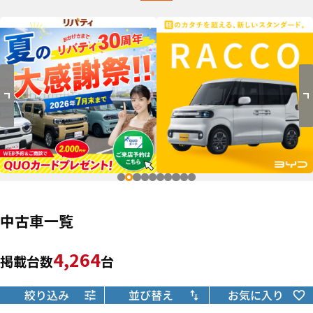
中古車一覧
4,264
掲載台数
台
絞り込み
並び替え
お気に入り