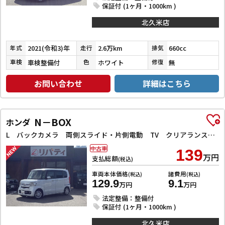
保証付 (1ヶ月・1000km )
北久米店
2021(令和3)年
2.6万km
660cc
年式
走行
排気
車検整備付
ホワイト
無
車検
色
修復
お問い合わせ
詳細はこちら
N－BOX
ホンダ
L バックカメラ 両側スライド・片側電動 TV クリアランスソナー オートクルーズコントロール レーンアシスト 衝突被害軽減システム オートライト スマートキー アイドリングストップ 電動格納ミラー
中古車
139
万円
支払総額
(税込)
車両本体価格
諸費用
(税込)
(税込)
129.9
9.1
万円
万円
法定整備：整備付
保証付 (1ヶ月・1000km )
北久米店