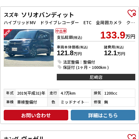
ソリオバンディット
スズキ
ハイブリッドMV ドライブレコーダー ETC 全周囲カメラ クリアランスソナー オートクルーズコントロール レーンアシスト 衝突被害軽減システム 両側スライド・片側電動 LEDヘッドランプ スマートキー
中古車
133.9
万円
支払総額
(税込)
車両本体価格
諸費用
(税込)
(税込)
121.8
12.1
万円
万円
法定整備：整備付
保証付 (1ヶ月・1000km )
尼崎店
2019(平成31)年
4.7万km
1200cc
年式
走行
排気
車検整備付
ミッドナイトバイオレットメタリック
無
車検
色
修復
お問い合わせ
詳細はこちら
ヴェゼル
ホンダ