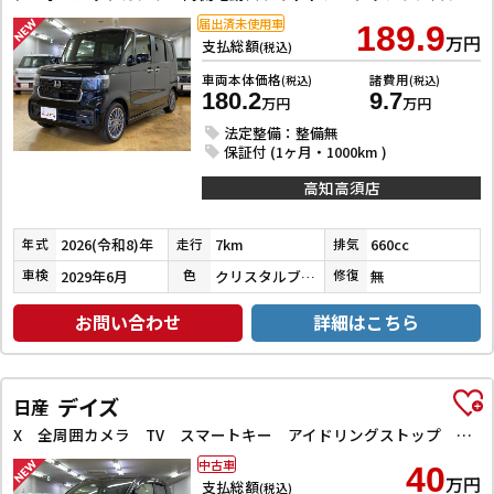
届出済未使用車
189.9
万円
支払総額
(税込)
車両本体価格
諸費用
(税込)
(税込)
180.2
9.7
万円
万円
法定整備：整備無
保証付 (1ヶ月・1000km )
高知高須店
2026(令和8)年
7km
660cc
年式
走行
排気
2029年6月
クリスタルブラックパール
無
車検
色
修復
お問い合わせ
詳細はこちら
デイズ
日産
X 全周囲カメラ TV スマートキー アイドリングストップ 電動格納ミラー ベンチシート CVT 盗難防止システム ABS ミュージックプレイヤー接続可 衝突安全ボディ エアコン パワーステアリング
中古車
40
万円
支払総額
(税込)