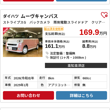
ムーヴキャンバス
ダイハツ
ストライプスG バックカメラ 両側電動スライドドア クリアランスソナー 衝突被害軽減システム オートライト LEDヘッドランプ スマートキー アイドリングストップ 電動格納ミラー シートヒーター ベンチシート CVT
届出済未使用車
169.9
万円
支払総額
(税込)
車両本体価格
諸費用
(税込)
(税込)
161.1
8.8
万円
万円
法定整備：整備無
保証付 (1ヶ月・1000km )
高知高須店
2026(令和8)年
8km
660cc
年式
走行
排気
2029年1月
アプリコットピンクメタリック／シャイニングホワイトパール
無
車検
色
修復
お問い合わせ
詳細はこちら