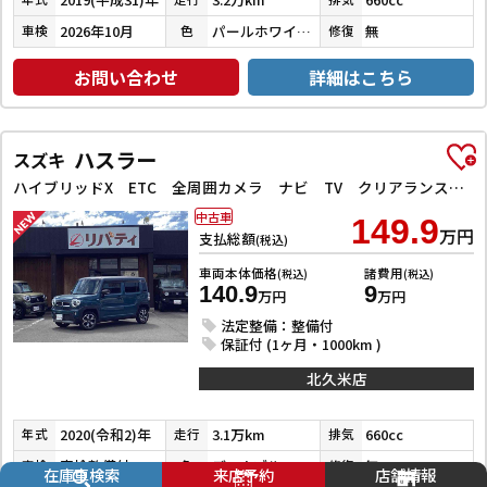
2026年10月
パールホワイトⅢ
無
車検
色
修復
お問い合わせ
詳細はこちら
ハスラー
スズキ
ハイブリッドX ETC 全周囲カメラ ナビ TV クリアランスソナー レーンアシスト 衝突被害軽減システム オートライト スマートキー アイドリングストップ 電動格納ミラー シートヒーター 後席モニター CVT
中古車
149.9
万円
支払総額
(税込)
車両本体価格
諸費用
(税込)
(税込)
140.9
9
万円
万円
法定整備：整備付
保証付 (1ヶ月・1000km )
北久米店
2020(令和2)年
3.1万km
660cc
年式
走行
排気
車検整備付
デニムブルーメタリック／ミネラルグレーメタリック
無
車検
色
修復
在庫車検索
来店予約
店舗情報