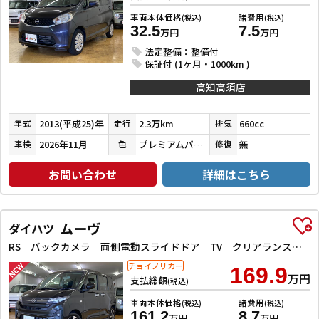
車両本体価格
諸費用
(税込)
(税込)
32.5
7.5
万円
万円
法定整備：整備付
保証付 (1ヶ月・1000km )
高知高須店
2013(平成25)年
2.3万km
660cc
年式
走行
排気
2026年11月
プレミアムパープルパール
無
車検
色
修復
お問い合わせ
詳細はこちら
ムーヴ
ダイハツ
RS バックカメラ 両側電動スライドドア TV クリアランスソナー オートクルーズコントロール 衝突被害軽減システム オートライト LEDヘッドランプ スマートキー アイドリングストップ 電動格納ミラー
チョイノリカー
169.9
万円
支払総額
(税込)
車両本体価格
諸費用
(税込)
(税込)
161.2
8.7
万円
万円