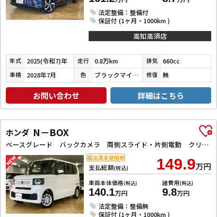
法定整備：整備付
保証付 (1ヶ月・1000km )
高知高須店
2025(令和7)年
0.8万km
660cc
年式
走行
排気
2028年7月
ブラックマイカメタリック
無
車検
色
修復
お問い合わせ
詳細はこちら
N－BOX
ホンダ
ベースグレード バックカメラ 両側スライド・片側電動 クリアランスソナー オートクルーズコントロール レーンアシスト 衝突被害軽減システム オートライト LEDヘッドランプ スマートキー アイドリングストップ
届出済未使用車
149.9
万円
支払総額
(税込)
車両本体価格
諸費用
(税込)
(税込)
140.1
9.8
万円
万円
法定整備：整備無
保証付 (1ヶ月・1000km )