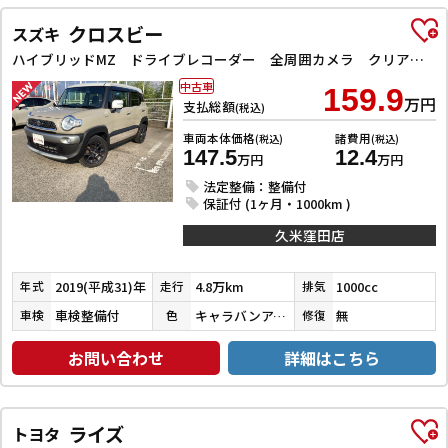
クロスビー
スズキ
ハイブリッドMZ ドライブレコーダー 全周囲カメラ クリアランスソナー オートクルーズコントロール 衝突被害軽減システム ナビ TV LEDヘッドランプ アルミホイール スマートキー 電動格納ミラー シートヒーター
中古車
159.9
万円
支払総額
(税込)
車両本体価格
諸費用
(税込)
(税込)
147.5
12.4
万円
万円
法定整備：整備付
保証付 (1ヶ月・1000km )
久米窪田店
2019(平成31)年
4.8万km
1000cc
年式
走行
排気
車検整備付
キャラバンアイボリーパールメタリック／ピュアホワイトパール
無
車検
色
修復
お問い合わせ
詳細はこちら
ライズ
トヨタ