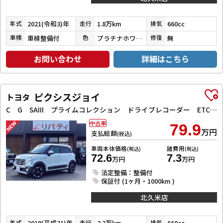
2021(令和3)年
1.8万km
660cc
年式
走行
排気
車検整備付
プラチナホワイトパール
無
車検
色
修復
お問い合わせ
詳細はこちら
ピクシスジョイ
トヨタ
C G SAIII プライムコレクション ドライブレコーダー ETC バックカメラ ナビ TV クリアランスソナー 衝突被害軽減システム オートマチックハイビーム オートライト スマートキー アイドリングストップ 電動格納ミラー
中古車
79.9
万円
支払総額
(税込)
車両本体価格
諸費用
(税込)
(税込)
72.6
7.3
万円
万円
法定整備：整備付
保証付 (1ヶ月・1000km )
北久米店
2019(平成31)年
3.2万km
660cc
年式
走行
排気