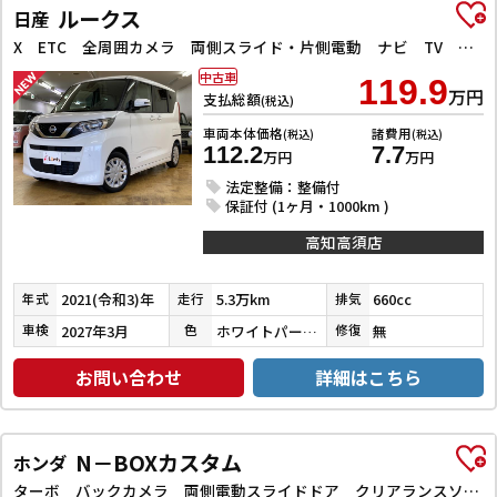
ルークス
日産
X ETC 全周囲カメラ 両側スライド・片側電動 ナビ TV クリアランスソナー 衝突被害軽減システム オートライト スマートキー アイドリングストップ 電動格納ミラー ベンチシート CVT
中古車
119.9
万円
支払総額
(税込)
車両本体価格
諸費用
(税込)
(税込)
112.2
7.7
万円
万円
法定整備：整備付
保証付 (1ヶ月・1000km )
高知高須店
2021(令和3)年
5.3万km
660cc
年式
走行
排気
2027年3月
ホワイトパール３コートパール
無
車検
色
修復
お問い合わせ
詳細はこちら
N－BOXカスタム
ホンダ
ターボ バックカメラ 両側電動スライドドア クリアランスソナー オートクルーズコントロール レーンアシスト 衝突被害軽減システム オートライト LEDヘッドランプ スマートキー アイドリングストップ