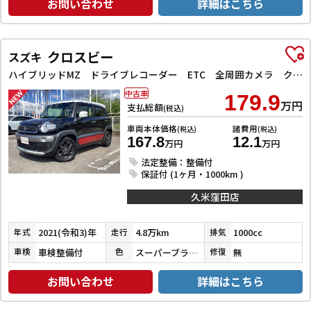
お問い合わせ
詳細はこちら
クロスビー
スズキ
ハイブリッドMZ ドライブレコーダー ETC 全周囲カメラ クリアランスソナー オートクルーズコントロール レーンアシスト 衝突被害軽減システム ナビ TV オートライト LEDヘッドランプ アルミホイール
中古車
179.9
万円
支払総額
(税込)
車両本体価格
諸費用
(税込)
(税込)
167.8
12.1
万円
万円
法定整備：整備付
保証付 (1ヶ月・1000km )
久米窪田店
2021(令和3)年
4.8万km
1000cc
年式
走行
排気
車検整備付
スーパーブラックＰ／ピュアホワイトＰ／バーニングレッドパール
無
車検
色
修復
お問い合わせ
詳細はこちら