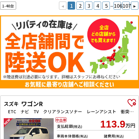
..
◂
1
2
3
4
5
106
107
▸
1-40台
ワゴンR
スズキ
ETC ナビ TV クリアランスソナー レーンアシスト 衝突被害軽減システム オートライト スマートキー アイドリングストップ 電動格納ミラー シートヒーター ベンチシート CVT ESC CD
中古車
113.9
万円
支払総額
(税込)
車両本体価格
諸費用
(税込)
(税込)