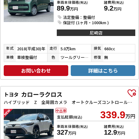
車両本体価格
諸費用
(税込)
(税込)
89.9
9.2
万円
万円
法定整備：整備付
保証付 (1ヶ月・1000km )
尼崎店
2018(平成30)年
5.0万km
660cc
年式
走行
排気
車検整備付
ツールグリーンパールメタリック
無
車検
色
修復
お問い合わせ
詳細はこちら
カローラクロス
トヨタ
ハイブリッド Z 全周囲カメラ オートクルーズコントロール レーンアシスト パワーシート 衝突被害軽減システム ナビ TV オートライト LEDヘッドランプ ヘッドライトウォッシャー 電動リアゲート アルミホイール
中古車
339.9
万円
支払総額
(税込)
車両本体価格
諸費用
(税込)
(税込)
327
12.9
万円
万円