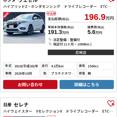
ハイブリッドZ・ホンダセンシング ドライブレコーダー ETC バックカメラ オートクルーズコントロール レーンアシスト 衝突被害軽減システム ナビ TV オートライト LEDヘッドランプ アルミホイール スマートキー 電動格納ミラー
中古車
196.9
万円
支払総額
(税込)
車両本体価格
諸費用
(税込)
(税込)
191.3
5.6
万円
万円
法定整備：整備付
保証付 (1ヶ月・1000km )
尼崎店
2018(平成30)年
4.3万km
1500cc
年式
走行
排気
2026年10月
プラチナホワイトパール
無
車検
色
修復
お問い合わせ
詳細はこちら
セレナ
日産
ハイウェイスター VセレクションII ドライブレコーダー ETC バックカメラ サイドカメラ ナビ TV クリアランスソナー オートクルーズコントロール パークアシスト 衝突被害軽減システム 両側電動スライドドア オートライト