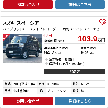
お問い合わせ
詳細はこちら
スペーシア
スズキ
ハイブリッドG ドライブレコーダー 両側スライドドア ナビ TV オートライト スマートキー アイドリングストップ 電動格納ミラー ベンチシート CVT ABS ESC CD エアコン パワーウィンドウ
中古車
103.9
万円
支払総額
(税込)
車両本体価格
諸費用
(税込)
(税込)
94.7
9.2
万円
万円
法定整備：整備付
保証付 (1ヶ月・1000km )
尼崎店
2019(平成31)年
4.9万km
660cc
年式
走行
排気
車検整備付
ブルーイッシュブラックパール３
無
車検
色
修復
お問い合わせ
詳細はこちら