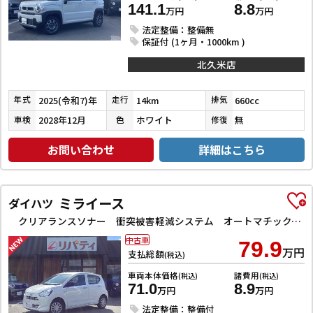
141.1
8.8
万円
万円
法定整備：整備無
保証付 (1ヶ月・1000km )
北久米店
2025(令和7)年
14km
660cc
年式
走行
排気
2028年12月
ホワイト
無
車検
色
修復
お問い合わせ
詳細はこちら
ミライース
ダイハツ
クリアランスソナー 衝突被害軽減システム オートマチックハイビーム オートライト アイドリングストップ CVT ESC CD ミュージックプレイヤー接続可 エアコン パワーステアリング
中古車
79.9
万円
支払総額
(税込)
車両本体価格
諸費用
(税込)
(税込)
71.0
8.9
万円
万円
法定整備：整備付