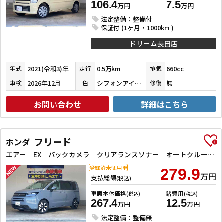
106.4
7.5
万円
万円
法定整備：整備付
保証付 (1ヶ月・1000km )
ドリーム長田店
2021(令和3)年
0.5万km
660cc
年式
走行
排気
2026年12月
シフォンアイボリーメタリック
無
車検
色
修復
お問い合わせ
詳細はこちら
フリード
ホンダ
エアー EX バックカメラ クリアランスソナー オートクルーズコントロール レーンアシスト 衝突被害軽減システム 両側電動スライドドア オートライト LEDヘッドランプ スマートキー 電動格納ミラー シートヒーター
登録済未使用車
279.9
万円
支払総額
(税込)
車両本体価格
諸費用
(税込)
(税込)
267.4
12.5
万円
万円
法定整備：整備無