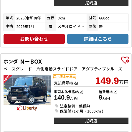
尼崎店
2026(令和8)年
8km
660cc
年式
走行
排気
2029年7月
メテオロイドグレーメタリック
無
車検
色
修復
お問い合わせ
詳細はこちら
N－BOX
ホンダ
ベースグレード 片側電動スライドドア アダプティブクルーズコントロール LEDヘッドライト クリアランスソナー スマートキー アイドリングストップ CVT ESC チップアップシート エアコン パワーウィンドウ
届出済未使用車
149.9
万円
支払総額
(税込)
車両本体価格
諸費用
(税込)
(税込)
140.9
9
万円
万円
法定整備：整備無
保証付 (1ヶ月・1000km )
尼崎店