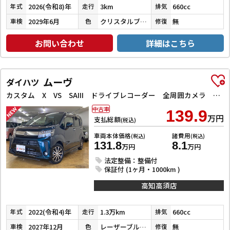
2026(令和8)年
3km
660cc
年式
走行
排気
2029年6月
クリスタルブラックパール
無
車検
色
修復
お問い合わせ
詳細はこちら
ムーヴ
ダイハツ
カスタム X VS SAIII ドライブレコーダー 全周囲カメラ ナビ TV クリアランスソナー 衝突被害軽減システム オートマチックハイビーム オートライト LEDヘッドランプ スマートキー アイドリングストップ 電動格納ミラー
中古車
139.9
万円
支払総額
(税込)
車両本体価格
諸費用
(税込)
(税込)
131.8
8.1
万円
万円
法定整備：整備付
保証付 (1ヶ月・1000km )
高知高須店
2022(令和4)年
1.3万km
660cc
年式
走行
排気
2027年12月
レーザーブルークリスタルシャイン
無
車検
色
修復