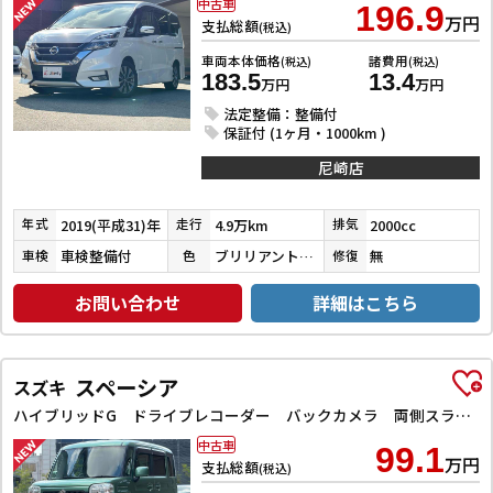
中古車
196.9
万円
支払総額
(税込)
車両本体価格
諸費用
(税込)
(税込)
183.5
13.4
万円
万円
法定整備：整備付
保証付 (1ヶ月・1000km )
尼崎店
2019(平成31)年
4.9万km
2000cc
年式
走行
排気
車検整備付
ブリリアントホワイトパール３コートパール
無
車検
色
修復
お問い合わせ
詳細はこちら
スペーシア
スズキ
ハイブリッドG ドライブレコーダー バックカメラ 両側スライドドア ナビ TV スマートキー アイドリングストップ 電動格納ミラー ベンチシート CVT ESC CD DVD再生 Bluetooth エアコン
中古車
99.1
万円
支払総額
(税込)