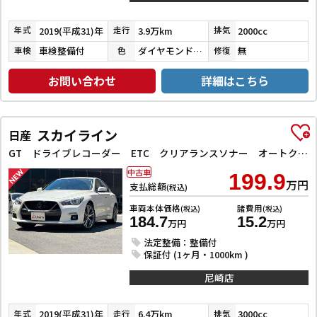
2019(平成31)年
3.9万km
2000cc
年式
走行
排気
車検整備付
ダイヤモンドブラックパール
無
車検
色
修復
お問い合わせ
詳細はこちら
スカイライン
日産
GT ドライブレコーダー ETC クリアランスソナー オートクルーズコントロール 衝突被害軽減システム 全周囲カメラ ナビ TV アルミホイール オートライト LEDヘッドランプ サンルーフ AT
中古車
199.9
万円
支払総額
(税込)
車両本体価格
諸費用
(税込)
(税込)
184.7
15.2
万円
万円
法定整備：整備付
保証付 (1ヶ月・1000km )
尼崎店
2019(平成31)年
6.4万km
3000cc
年式
走行
排気