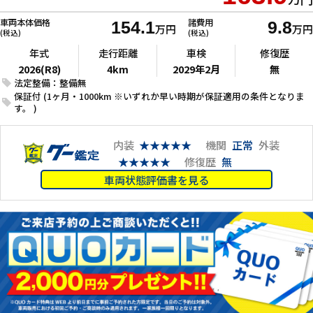
車両本体価格
諸費用
154.1
9.8
万円
万円
(税込)
(税込)
年式
走行距離
車検
修復歴
2026(R8)
4km
2029年2月
無
法定整備：整備無
保証付 (1ヶ月・1000km ※いずれか早い時期が保証適用の条件となりま
す。 )
内装
★★★★★
機関
正常
外装
★★★★★
修復歴
無
車両状態評価書を見る