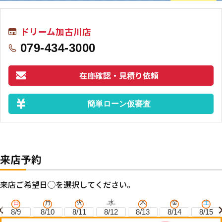
ドリーム加古川店
079-434-3000
在庫確認・見積り依頼
簡単ローン仮審査
来店予約
来店ご希望日◯を選択してください。
日
月
火
水
木
金
土
8/9
8/10
8/11
8/12
8/13
8/14
8/15