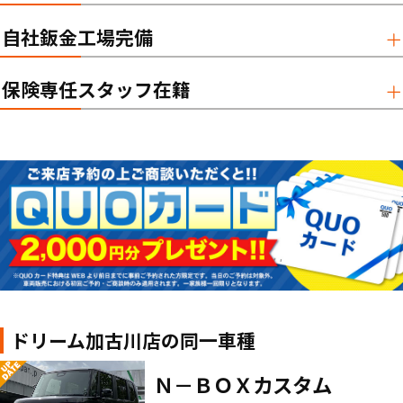
自社鈑金工場完備
保険専任スタッフ在籍
ドリーム加古川店の同一車種
Ｎ－ＢＯＸカスタム