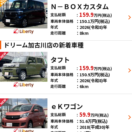
Ｎ－ＢＯＸカスタム
159.9
支払総額
万円
(税込)
150.1
万円
(税込)
車両本体価格
2026(令和8)年
年式
8km
走行距離
ドリーム加古川店の新着車種
タフト
159.9
支払総額
万円
(税込)
150.9
万円
(税込)
車両本体価格
2026(令和8)年
年式
6km
走行距離
ｅＫワゴン
59.9
支払総額
万円
(税込)
51.6
万円
(税込)
車両本体価格
2018(平成30)年
年式