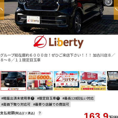
グループ総在庫約６０００台！ぜひご来店下さい！！！ 加古川店８／
８〜８／１１限定目玉車
軽届出済未使用車
限定目玉車
最長120回払い対応
?
?
高価下取り対応可
最寄り店舗での商談可
支払総額
(税込)(リ済込)
163.9
?
万円