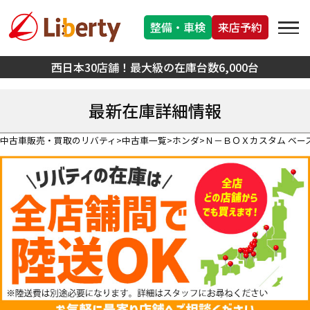
整備・車検
来店予約
西日本30店舗！最大級の在庫台数6,000台
最新在庫詳細情報
中古車販売・買取のリバティ
中古車一覧
ホンダ
Ｎ－ＢＯＸカスタム ベー