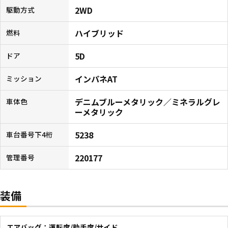
2WD
駆動方式
ハイブリッド
燃料
5D
ドア
インパネAT
ミッション
デニムブルーメタリック／ミネラルグレ
車体色
ーメタリック
5238
車台番号下4桁
220177
管理番号
装備
エアバッグ：運転席/助手席/サイド