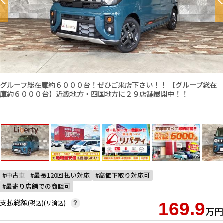
グループ総在庫約６０００台！ぜひご来店下さい！！ 【グループ総在
庫約６０００台】近畿地方・四国地方に２９店舗展開中！！
中古車
最長120回払い対応
高価下取り対応可
最寄り店舗での商談可
支払総額
(税込)(リ済込)
169.9
?
万円