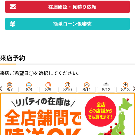
在庫確認・見積り依頼
簡単ローン仮審査
来店予約
来店ご希望日◯を選択してください。
金
土
日
月
火
水
木
8/7
8/8
8/9
8/10
8/11
8/12
8/13