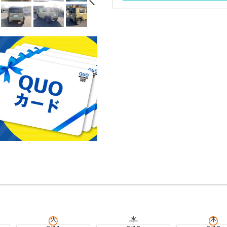
火
水
木