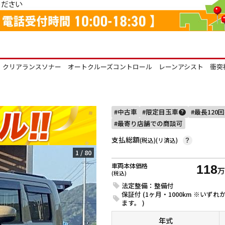
ルーフ クリアランスソナー オートクルーズコントロール レーンアシスト 衝突
中古車
限定目玉車
最長120
?
最寄り店舗での商談可
支払総額
(税込)(リ済込)
?
1
/
80
車両本体価格
118
(税込)
法定整備：整備付
保証付 (1ヶ月・1000km ※い
ます。 )
年式