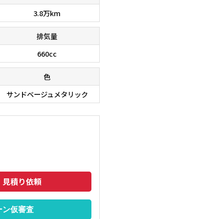
3.8万km
排気量
660cc
色
サンドベージュメタリック
在庫台数６０００台！！ 欲しい車が、きっと見つかりま
■□■□
のでご相談下さいませ。 ■□■□■
トも安い
・見積り依頼
ーン仮審査