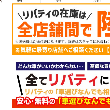
8/8
8/9
8/10