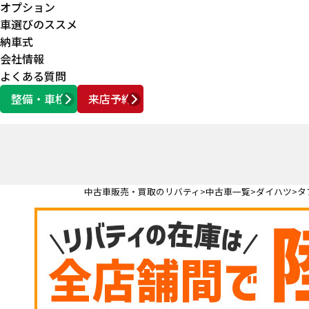
オプション
車選びのススメ
納車式
会社情報
よくある質問
整備・車検
来店予約
営業時間
AM10:00 ～ PM6:00
中古車販売・買取のリバティ
中古車一覧
ダイハツ
タ