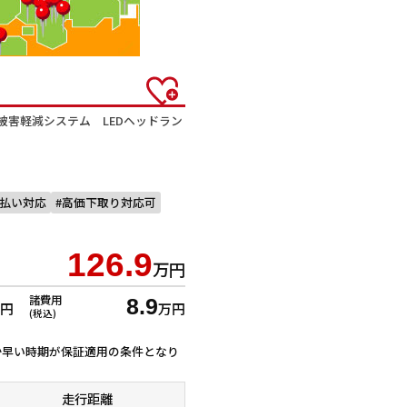
被害軽減システム LEDヘッドラン
回払い対応
高価下取り対応可
126.9
万円
諸費用
8.9
万円
万円
(税込)
ずれか早い時期が保証適用の条件となり
走行距離