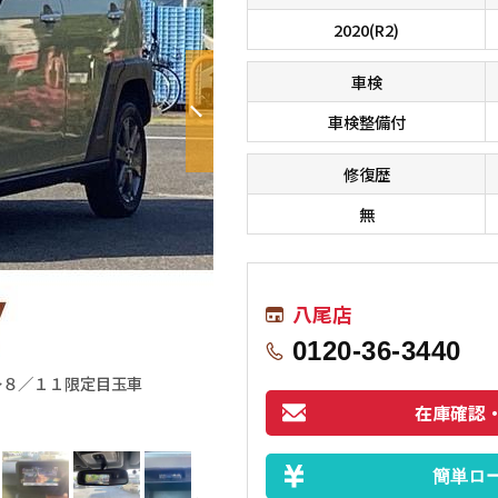
2020(R2)
車検
車検整備付
修復歴
無
八尾店
0120-36-3440
〜８／１１限定目玉車
■□■□■ オールメーカーのお車が総
す！！ 在庫に無いお車もお探しします
在庫確認
簡単ロ