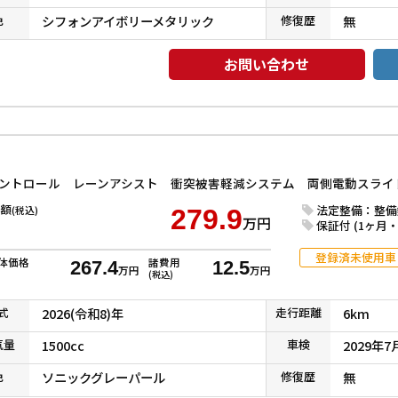
色
シフォンアイボリーメタリック
修復
歴
無
お問い合わせ
額
法定整備：整備
(税込)
279.9
万円
保証付 (1ヶ月・1
登録済未使用車
体価格
諸費用
267.4
12.5
万円
万円
(税込)
式
2026(令和8)年
走行
距離
6km
気
量
1500cc
車検
2029年7
色
ソニックグレーパール
修復
歴
無