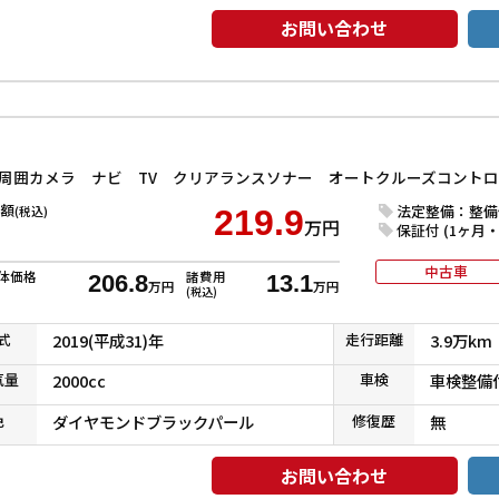
お問い合わせ
額
法定整備：整備
(税込)
219.9
万円
保証付 (1ヶ月・1
中古車
体価格
諸費用
206.8
13.1
万円
万円
(税込)
式
2019(平成31)年
走行
距離
3.9万km
気
量
2000cc
車検
車検整備
色
ダイヤモンドブラックパール
修復
歴
無
お問い合わせ