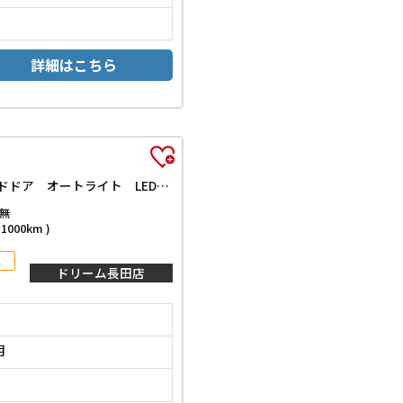
詳細はこちら
エアー EX バックカメラ クリアランスソナー オートクルーズコントロール レーンアシスト 衝突被害軽減システム 両側電動スライドドア オートライト LEDヘッドランプ スマートキー 電動格納ミラー シートヒーター
無
000km )
ドリーム長田店
月