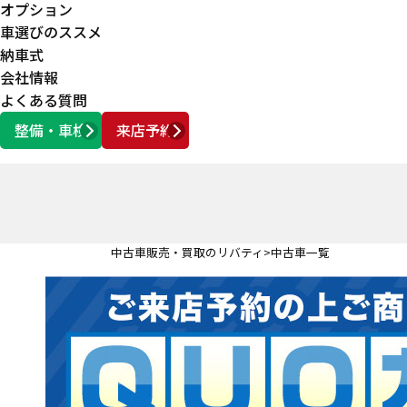
オプション
車選びのススメ
納車式
会社情報
よくある質問
整備・車検
来店予約
営業時間
AM10:00 ～ PM6:00
中古車販売・買取のリバティ
中古車一覧