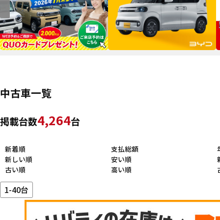
中古車一覧
4,264
掲載台数
台
新着順
支払総額
新しい順
安い順
古い順
高い順
1-40台