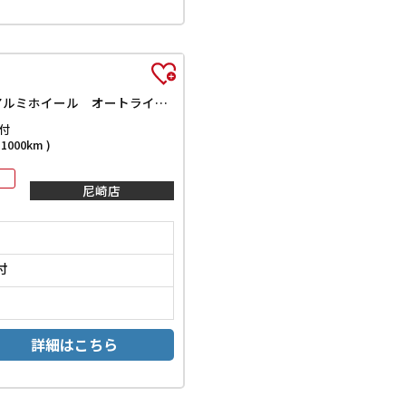
GT ドライブレコーダー ETC クリアランスソナー オートクルーズコントロール 衝突被害軽減システム 全周囲カメラ ナビ TV アルミホイール オートライト LEDヘッドランプ サンルーフ AT
付
000km )
尼崎店
付
詳細はこちら