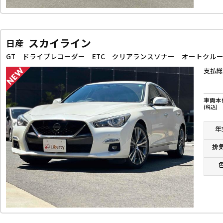
スカイライン
日産
支払総
車両本
(税込)
年
排