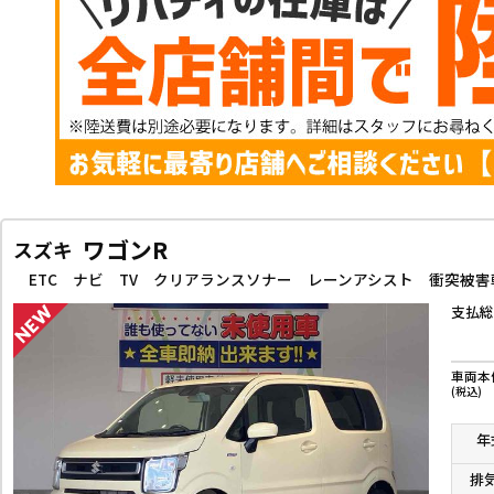
ワゴンR
スズキ
支払総
車両本
(税込)
年
排