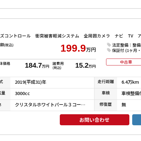
額
法定整備：整備
(税込)
199.9
万円
保証付 (1ヶ月・1
中古車
体価格
諸費用
184.7
15.2
万円
万円
(税込)
式
2019(平成31)年
走行
距離
6.4万km
気
量
3000cc
車検
車検整備
色
クリスタルホワイトパール３コートパール
修復
歴
無
お問い合わせ