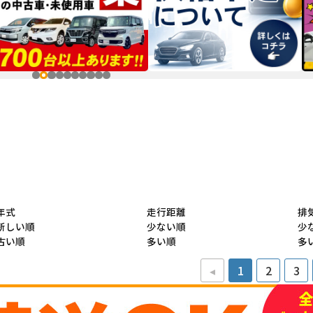
年式
走行距離
排
新しい順
少ない順
少
古い順
多い順
多
◂
1
2
3