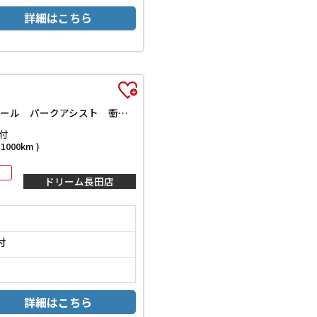
詳細はこちら
ハイウェイスター VセレクションII ドライブレコーダー ETC 全周囲カメラ ナビ TV クリアランスソナー オートクルーズコントロール パークアシスト 衝突被害軽減システム 両側電動スライドドア オートライト LEDヘッドランプ
付
000km )
ドリーム長田店
付
詳細はこちら