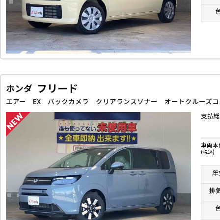
フリード
ホンダ
支払総
車両本
(税込)
年
排