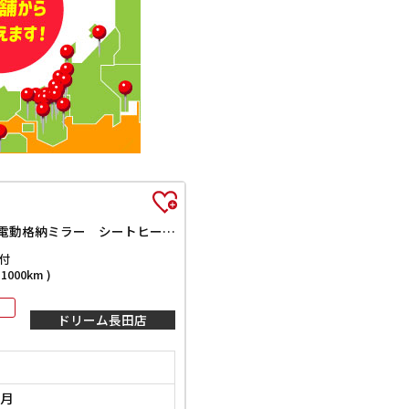
ETC ナビ TV クリアランスソナー レーンアシスト 衝突被害軽減システム オートライト スマートキー アイドリングストップ 電動格納ミラー シートヒーター ベンチシート CVT ESC CD
付
000km )
ドリーム長田店
2月