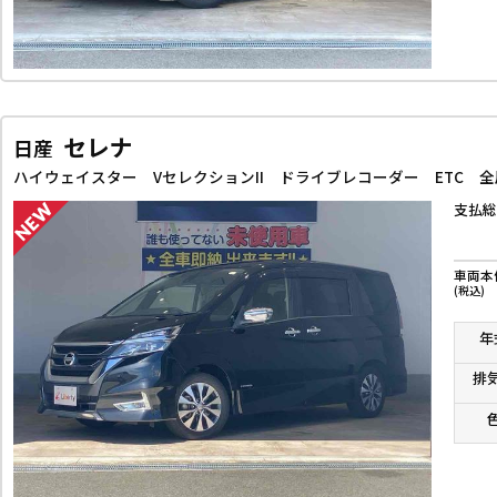
セレナ
日産
支払総
車両本
(税込)
年
排