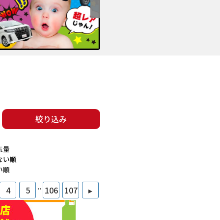
絞り込み
気量
ない順
い順
..
4
5
106
107
▸